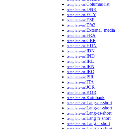
:Columns-list
template-en
:DNK
template-en
:EGY
template-en
:ESP
template-en
:Efn2
template-en
:External_media
template-en
:FRA
template-en
:GER
template-en
:HUN
template-en
:IDN
template-en
:IND
template-en
:IRL
template-en
:IRN
template-en
:IRQ
template-en
:ISR
template-en
:ITA
template-en
:JOR
template-en
:KOR
template-en
:Kotobank
template-en
:Lang-de-short
template-en
:Lang-en-short
template-en
:Lang-es-short
template-en
:Lang-fr-short
template-en
:Lang-it-short
template-en
:Lang-ko-short
template-en