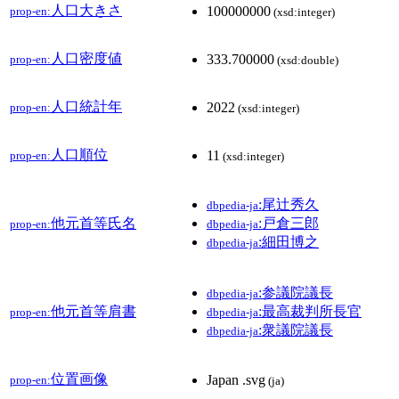
人口大きさ
100000000
prop-en:
(xsd:integer)
人口密度値
333.700000
prop-en:
(xsd:double)
人口統計年
2022
prop-en:
(xsd:integer)
人口順位
11
prop-en:
(xsd:integer)
:尾辻秀久
dbpedia-ja
他元首等氏名
:戸倉三郎
prop-en:
dbpedia-ja
:細田博之
dbpedia-ja
:参議院議長
dbpedia-ja
他元首等肩書
:最高裁判所長官
prop-en:
dbpedia-ja
:衆議院議長
dbpedia-ja
位置画像
Japan .svg
prop-en:
(ja)