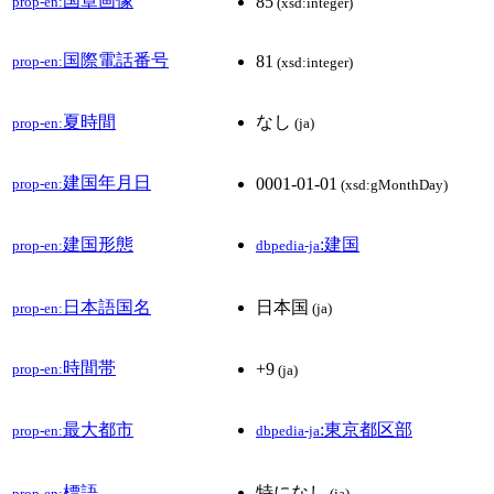
国章画像
85
prop-en:
(xsd:integer)
国際電話番号
81
prop-en:
(xsd:integer)
夏時間
なし
prop-en:
(ja)
建国年月日
0001-01-01
prop-en:
(xsd:gMonthDay)
建国形態
:建国
prop-en:
dbpedia-ja
日本語国名
日本国
prop-en:
(ja)
時間帯
+9
prop-en:
(ja)
最大都市
:東京都区部
prop-en:
dbpedia-ja
標語
特になし
prop-en:
(ja)