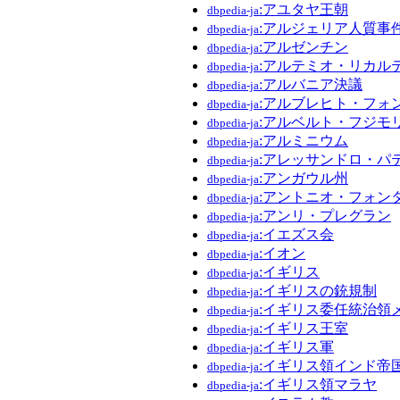
:アユタヤ王朝
dbpedia-ja
:アルジェリア人質事
dbpedia-ja
:アルゼンチン
dbpedia-ja
:アルテミオ・リカル
dbpedia-ja
:アルバニア決議
dbpedia-ja
:アルブレヒト・フォ
dbpedia-ja
:アルベルト・フジモ
dbpedia-ja
:アルミニウム
dbpedia-ja
:アレッサンドロ・パ
dbpedia-ja
:アンガウル州
dbpedia-ja
:アントニオ・フォン
dbpedia-ja
:アンリ・プレグラン
dbpedia-ja
:イエズス会
dbpedia-ja
:イオン
dbpedia-ja
:イギリス
dbpedia-ja
:イギリスの銃規制
dbpedia-ja
:イギリス委任統治領
dbpedia-ja
:イギリス王室
dbpedia-ja
:イギリス軍
dbpedia-ja
:イギリス領インド帝
dbpedia-ja
:イギリス領マラヤ
dbpedia-ja