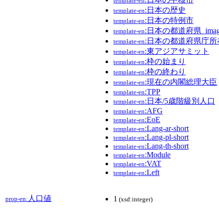
template-en
:日本の歴史
template-en
:日本の特例市
template-en
:日本の都道府県_imag
template-en
:日本の都道府県庁所
template-en
:東アジアサミット
template-en
:枠の始まり
template-en
:枠の終わり
template-en
:現在の内閣総理大臣
template-en
:TPP
template-en
:日本/5歳階級別人口
template-en
:AFG
template-en
:EoE
template-en
:Lang-ar-short
template-en
:Lang-pl-short
template-en
:Lang-th-short
template-en
:Module
template-en
:VAT
template-en
:Left
template-en
人口値
1
prop-en:
(xsd:integer)