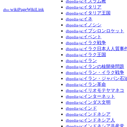
:イスラム教
dbpedia-ja
:イタリア
dbpedia-ja
wikiPageWikiLink
dbo:
:イタリア王国
dbpedia-ja
:イネ
dbpedia-ja
:イノシシ
dbpedia-ja
:イプシロンロケット
dbpedia-ja
:イベント
dbpedia-ja
:イラク戦争
dbpedia-ja
:イラク日本人人質事
dbpedia-ja
:イラク王国
dbpedia-ja
:イラン
dbpedia-ja
:イランの核開発問題
dbpedia-ja
:イラン・イラク戦争
dbpedia-ja
:イラン・ジャパン石
dbpedia-ja
:イラン革命
dbpedia-ja
:イリオモテヤマネコ
dbpedia-ja
:インターネット
dbpedia-ja
:インダス文明
dbpedia-ja
:インド
dbpedia-ja
:インドネシア
dbpedia-ja
:インドネシア人
dbpedia-ja
:インドネシア共産党
dbpedia-ja