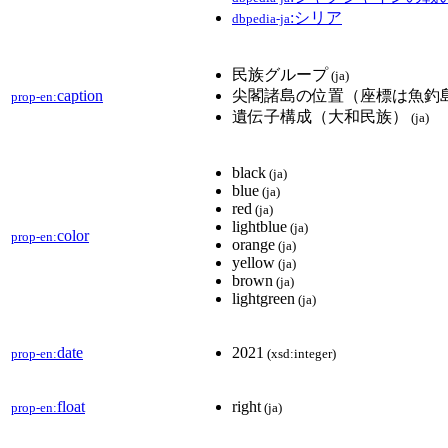
:シリア
dbpedia-ja
民族グループ
(ja)
caption
尖閣諸島の位置（座標は魚釣
prop-en:
遺伝子構成（大和民族）
(ja)
black
(ja)
blue
(ja)
red
(ja)
lightblue
(ja)
color
prop-en:
orange
(ja)
yellow
(ja)
brown
(ja)
lightgreen
(ja)
date
2021
prop-en:
(xsd:integer)
float
right
prop-en:
(ja)