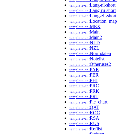
:Lang-nl-short
template-en
:Lang-ru-short
template-en
:Lang-zh-short
template-en
:Location_map
template-en
:MEX
template-en
:Main
template-en
:Main2
template-en
:NLD
template-en
:NZL
template-en
:Normdaten
template-en
:Notelist
template-en
:Otheruses2
template-en
:PAK
template-en
:PER
template-en
:PHI
template-en
:PRC
template-en
:PRK
template-en
:PRT
template-en
:Pie_chart
template-en
:QAT
template-en
:ROC
template-en
:RSA
template-en
:RUS
template-en
:Reflist
template-en