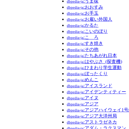
:うま味
dbpedia-ja
:おおすみ
dbpedia-ja
:お手玉
dbpedia-ja
:お雇い外国人
dbpedia-ja
:かるた
dbpedia-ja
:こいのぼり
dbpedia-ja
:こゝろ
dbpedia-ja
:すき焼き
dbpedia-ja
:その他
dbpedia-ja
:たちあがれ日本
dbpedia-ja
:はやぶさ_(探査機)
dbpedia-ja
:ひまわり学生運動
dbpedia-ja
:ぼったくり
dbpedia-ja
:めんこ
dbpedia-ja
:アイスランド
dbpedia-ja
:アイデンティティー
dbpedia-ja
:アイヌ
dbpedia-ja
:アジア
dbpedia-ja
:アジアハイウェイ1号
dbpedia-ja
:アジア大洋州局
dbpedia-ja
:アストラゼネカ
dbpedia-ja
:アダム・ラクスマン
dbpedia-ja