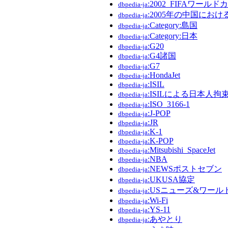
:2002_FIFAワールド
dbpedia-ja
:2005年の中国にお
dbpedia-ja
:Category:島国
dbpedia-ja
:Category:日本
dbpedia-ja
:G20
dbpedia-ja
:G4諸国
dbpedia-ja
:G7
dbpedia-ja
:HondaJet
dbpedia-ja
:ISIL
dbpedia-ja
:ISILによる日本人拘
dbpedia-ja
:ISO_3166-1
dbpedia-ja
:J-POP
dbpedia-ja
:JR
dbpedia-ja
:K-1
dbpedia-ja
:K-POP
dbpedia-ja
:Mitsubishi_SpaceJet
dbpedia-ja
:NBA
dbpedia-ja
:NEWSポストセブン
dbpedia-ja
:UKUSA協定
dbpedia-ja
:USニューズ&ワー
dbpedia-ja
:Wi-Fi
dbpedia-ja
:YS-11
dbpedia-ja
:あやとり
dbpedia-ja