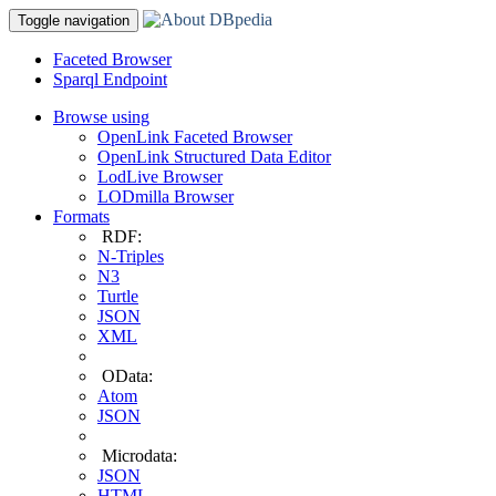
Toggle navigation
Faceted Browser
Sparql Endpoint
Browse using
OpenLink Faceted Browser
OpenLink Structured Data Editor
LodLive Browser
LODmilla Browser
Formats
RDF:
N-Triples
N3
Turtle
JSON
XML
OData:
Atom
JSON
Microdata:
JSON
HTML