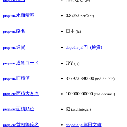
水面積率
0.8
prop-en:
(dbd:perCent)
略名
日本
prop-en:
(ja)
通貨
:円_(通貨)
prop-en:
dbpedia-ja
通貨コード
JPY
prop-en:
(ja)
面積値
377973.890000
prop-en:
(xsd:double)
面積大きさ
100000000000
prop-en:
(xsd:decimal)
面積順位
62
prop-en:
(xsd:integer)
首相等氏名
:岸田文雄
prop-en:
dbpedia-ja