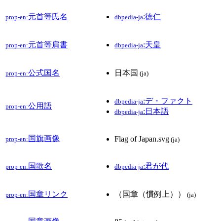
元首等氏名
:徳仁
prop-en:
dbpedia-ja
元首等肩書
:天皇
prop-en:
dbpedia-ja
公式国名
日本国
prop-en:
(ja)
:デ・ファクト
dbpedia-ja
公用語
prop-en:
:日本語
dbpedia-ja
国旗画像
Flag of Japan.svg
prop-en:
(ja)
国歌名
:君が代
prop-en:
dbpedia-ja
国章リンク
（国章（慣例上））
prop-en:
(ja)