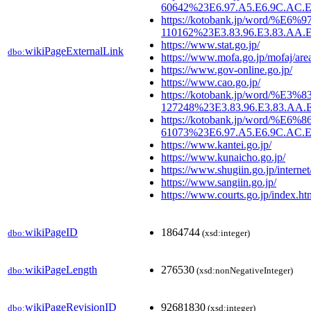
60642%23E6.97.A5.E6.9C.AC.E5
https://kotobank.jp/word
110162%23E3.83.96.E3.83.AA.E
https://www.stat.go.jp/
wikiPageExternalLink
dbo:
https://www.mofa.go.jp/mofaj/are
https://www.gov-online.go.jp/
https://www.cao.go.jp/
https://kotobank.jp/wor
127248%23E3.83.96.E3.83.AA.E
https://kotobank.jp/word/%E
61073%23E6.97.A5.E6.9C.AC.E5
https://www.kantei.go.jp/
https://www.kunaicho.go.jp/
https://www.shugiin.go.jp/interne
https://www.sangiin.go.jp/
https://www.courts.go.jp/index.ht
wikiPageID
1864744
dbo:
(xsd:integer)
wikiPageLength
276530
dbo:
(xsd:nonNegativeInteger)
wikiPageRevisionID
92681830
dbo:
(xsd:integer)