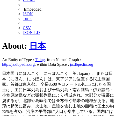
Embedded:
JSON
Turtle
CSV
JSON-LD
About:
日本
An Entity of Type :
Thing
, from Named Graph :
http://ja.dbpedia.org
, within Data Space :
ja.dbpedia.org
日本国（にほんこく、にっぽんこく、英: Japan）、または日
本（にほん、にっぽん）は、東アジアに位置する民主制国
家。首都は東京都。 全長3500キロメートル以上にわたる国
土は、主に日本列島および千島列島・南西諸島・伊豆諸島・
小笠原諸島などの弧状列島により構成され、大部分が温帯に
属するが、北部や島嶼部では亜寒帯や熱帯の地域がある。地
形は起伏に富み、火山地・丘陵を含む山地の面積は国土の約
75%を占め、沿岸の平野部に人口が集中している。国内には