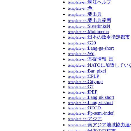
:脚注ヘルプ
template-en
:色
template-en
:要出典
template-en
:要出典範囲
template-en
:SisterlinksN
template-en
:Multimedia
template-en
:日本の政令指定都市
template-en
:G20
template-en
:Lang-ga-short
template-en
:Wd
template-en
:基礎情報_国
template-en
:NATOに加盟して
template-en
:Bar_pixel
template-en
:CPLP
template-en
:Citypop
template-en
:G7
template-en
:IPEF
template-en
:Lang-uk-short
template-en
:Lang-vi-short
template-en
:OECD
template-en
:Pp-semi-indef
template-en
:アジア
template-en
:南アジア地域協力連
template-en
:日本の中核市