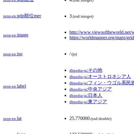
(xsd:integer)
gdp順位mer
3
prop-en:
(xsd:integer)
http://www.viewsoftheworld.net/
image
prop-en:
https://worldmapper.org/maps/grid
iso
/
prop-en:
(ja)
:その他
dbpedia-ja
:オーストロネシア人
dbpedia-ja
:フィン・ウゴル系民
dbpedia-ja
label
prop-en:
:中央アジア
dbpedia-ja
:日本人
dbpedia-ja
:東アジア
dbpedia-ja
lat
25.770000
prop-en:
(xsd:double)