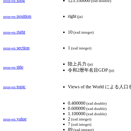
long
123.530000
prop-en:
(xsd:double)
position
right
prop-en:
(ja)
right
10
prop-en:
(xsd:integer)
section
1
prop-en:
(xsd:integer)
陸上兵力
(ja)
title
prop-en:
令和2暦年名目GDP
(ja)
topic
Views of the World 
prop-en:
0.400000
(xsd:double)
0.600000
(xsd:double)
1.100000
(xsd:double)
value
2
prop-en:
(xsd:integer)
7
(xsd:integer)
89
(xsd:integer)