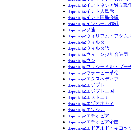
:インドネシア独立戦
dbpedia-ja
:インド人民党
dbpedia-ja
:インド国民会議
dbpedia-ja
:インパール作戦
dbpedia-ja
:ソ連
dbpedia-ja
:ウィリアム・アダム
dbpedia-ja
:ウィルタ
dbpedia-ja
:ウィルタ語
dbpedia-ja
:ウィーン少年合唱団
dbpedia-ja
:ウシ
dbpedia-ja
:ウラジーミル・プー
dbpedia-ja
:ウラービー革命
dbpedia-ja
:エクスペディア
dbpedia-ja
:エジプト
dbpedia-ja
:エジプト王国
dbpedia-ja
:エストニア
dbpedia-ja
:エゾオオカミ
dbpedia-ja
:エゾシカ
dbpedia-ja
:エチオピア
dbpedia-ja
:エチオピア帝国
dbpedia-ja
:エドアルド・キヨッ
dbpedia-ja