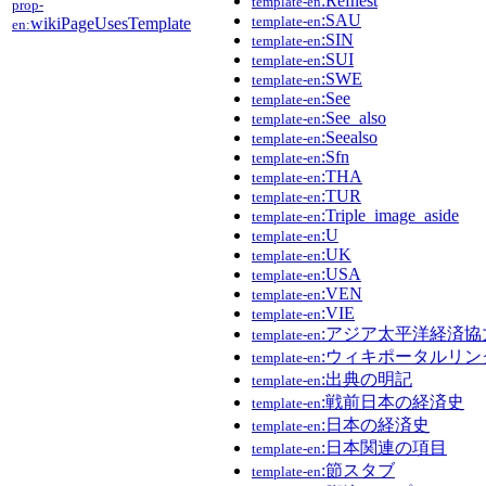
:Refnest
template-en
prop-
:SAU
template-en
wikiPageUsesTemplate
en:
:SIN
template-en
:SUI
template-en
:SWE
template-en
:See
template-en
:See_also
template-en
:Seealso
template-en
:Sfn
template-en
:THA
template-en
:TUR
template-en
:Triple_image_aside
template-en
:U
template-en
:UK
template-en
:USA
template-en
:VEN
template-en
:VIE
template-en
:アジア太平洋経済協
template-en
:ウィキポータルリン
template-en
:出典の明記
template-en
:戦前日本の経済史
template-en
:日本の経済史
template-en
:日本関連の項目
template-en
:節スタブ
template-en