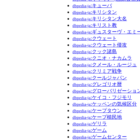
:キューバ
dbpedia-ja
:キリシタン
dbpedia-ja
:キリシタン大名
dbpedia-ja
:キリスト教
dbpedia-ja
:ギュスターヴ・エミ
dbpedia-ja
:クウェート
dbpedia-ja
:クウェート侵攻
dbpedia-ja
:クック諸島
dbpedia-ja
:クニオ・ナカムラ
dbpedia-ja
:クメール・ルージュ
dbpedia-ja
:クリミア戦争
dbpedia-ja
:クールジャパン
dbpedia-ja
:グレゴリオ暦
dbpedia-ja
:グローバリゼーショ
dbpedia-ja
:ケイコ・フジモリ
dbpedia-ja
:ケッペンの気候区分
dbpedia-ja
:ケープタウン
dbpedia-ja
:ケープ植民地
dbpedia-ja
:ゲリラ
dbpedia-ja
:ゲーム
dbpedia-ja
:ゲームセンター
dbpedia-ja