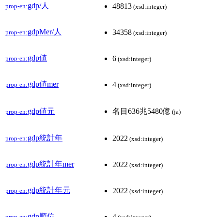
gdp/人
48813
prop-en:
(xsd:integer)
gdpMer/人
34358
prop-en:
(xsd:integer)
gdp値
6
prop-en:
(xsd:integer)
gdp値mer
4
prop-en:
(xsd:integer)
gdp値元
名目636兆5480億
prop-en:
(ja)
gdp統計年
2022
prop-en:
(xsd:integer)
gdp統計年mer
2022
prop-en:
(xsd:integer)
gdp統計年元
2022
prop-en:
(xsd:integer)
gdp順位
4
prop-en: