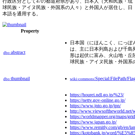
行政区分として47の都道府県があり、日本人（大和民族・琉
球民族・アイヌ民族・外国系の人々）と外国人が居住し、日
本語を通用する。
Property
日本国（にほんこく、にっぽん
は、主に日本列島および千島
abstract
dbo:
形は起伏に富み、火山地・丘
球民族・アイヌ民族・外国系
thumbnail
:Special:FilePath/Fl
dbo:
wiki-commons
https://hourei.ndl.go.jp/%23/
https://nettv.gov-online.go.jp/
https://www.jnto.go.jp/jpn/
http://www.viewsoftheworld.net/
https://worldmapper.org/maps/grid
https://www.japan.go.jp/
https://www.remitly.com/gb/en/la
https://kotobank.jp/word/%E