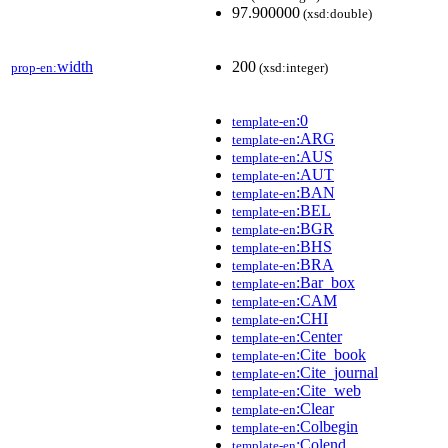
97.900000
(xsd:double)
width
200
prop-en:
(xsd:integer)
:0
template-en
:ARG
template-en
:AUS
template-en
:AUT
template-en
:BAN
template-en
:BEL
template-en
:BGR
template-en
:BHS
template-en
:BRA
template-en
:Bar_box
template-en
:CAM
template-en
:CHI
template-en
:Center
template-en
:Cite_book
template-en
:Cite_journal
template-en
:Cite_web
template-en
:Clear
template-en
:Colbegin
template-en
:Colend
template-en