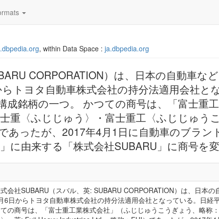
rmats
ja.dbpedia.org
, within Data Space :
ja.dbpedia.org
UBARU CORPORATION）は、日本の自動車
日からトヨタ自動車株式会社の持分法適用会社と
e70の構成銘柄の一つ。 かつての商号は、「富士重
重〈ふじじゅう〉・富士重工〈ふじじゅうこう〉、
、略称：FHI）であったが、2017年4月1日に自動車のブ
）」に由来する「株式会社SUBARU」に商号を
式会社SUBARU（スバル、英: SUBARU CORPORATION）は、
月6日からトヨタ自動車株式会社の持分法適用会社となっている。日経平均株価
つての商号は、「富士重工業株式会社」（ふじじゅうこうぎょう、略称