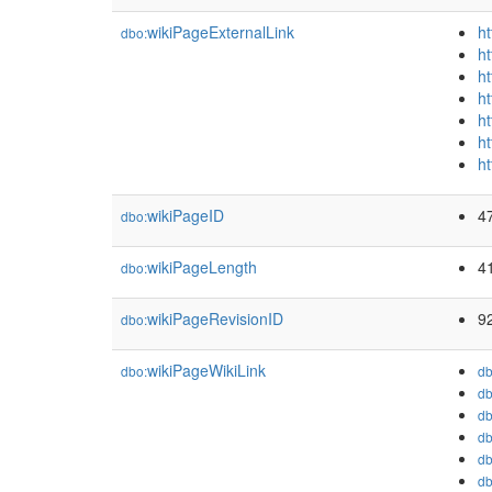
wikiPageExternalLink
ht
dbo:
ht
ht
h
ht
ht
h
wikiPageID
4
dbo:
wikiPageLength
4
dbo:
wikiPageRevisionID
9
dbo:
wikiPageWikiLink
dbo:
db
db
db
db
db
db