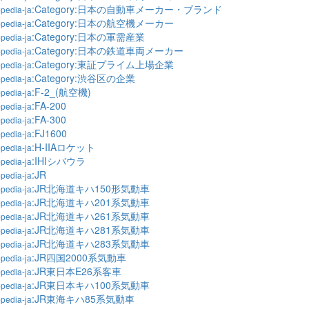
:Category:日本の自動車メーカー・ブランド
pedia-ja
:Category:日本の航空機メーカー
pedia-ja
:Category:日本の軍需産業
pedia-ja
:Category:日本の鉄道車両メーカー
pedia-ja
:Category:東証プライム上場企業
pedia-ja
:Category:渋谷区の企業
pedia-ja
:F-2_(航空機)
pedia-ja
:FA-200
pedia-ja
:FA-300
pedia-ja
:FJ1600
pedia-ja
:H-IIAロケット
pedia-ja
:IHIシバウラ
pedia-ja
:JR
pedia-ja
:JR北海道キハ150形気動車
pedia-ja
:JR北海道キハ201系気動車
pedia-ja
:JR北海道キハ261系気動車
pedia-ja
:JR北海道キハ281系気動車
pedia-ja
:JR北海道キハ283系気動車
pedia-ja
:JR四国2000系気動車
pedia-ja
:JR東日本E26系客車
pedia-ja
:JR東日本キハ100系気動車
pedia-ja
:JR東海キハ85系気動車
pedia-ja