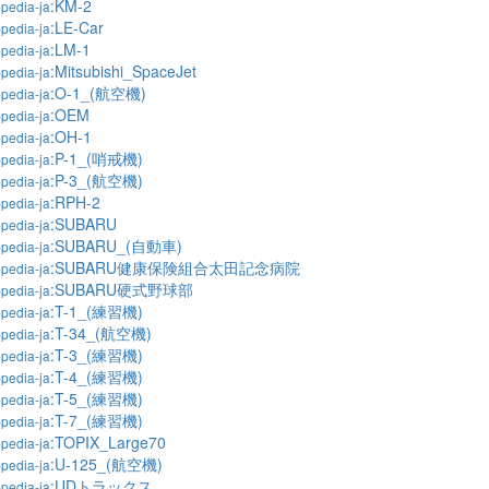
:KM-2
pedia-ja
:LE-Car
pedia-ja
:LM-1
pedia-ja
:Mitsubishi_SpaceJet
pedia-ja
:O-1_(航空機)
pedia-ja
:OEM
pedia-ja
:OH-1
pedia-ja
:P-1_(哨戒機)
pedia-ja
:P-3_(航空機)
pedia-ja
:RPH-2
pedia-ja
:SUBARU
pedia-ja
:SUBARU_(自動車)
pedia-ja
:SUBARU健康保険組合太田記念病院
pedia-ja
:SUBARU硬式野球部
pedia-ja
:T-1_(練習機)
pedia-ja
:T-34_(航空機)
pedia-ja
:T-3_(練習機)
pedia-ja
:T-4_(練習機)
pedia-ja
:T-5_(練習機)
pedia-ja
:T-7_(練習機)
pedia-ja
:TOPIX_Large70
pedia-ja
:U-125_(航空機)
pedia-ja
:UDトラックス
pedia-ja