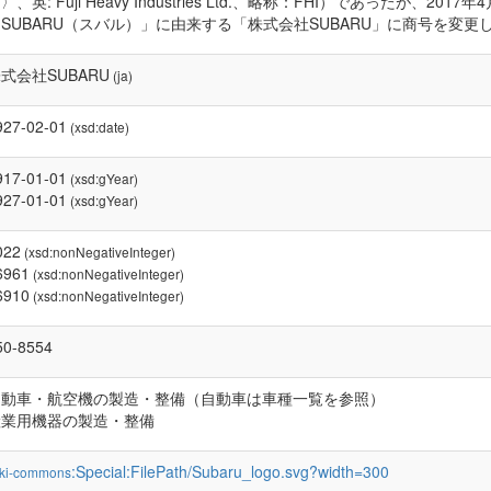
〉、英: Fuji Heavy Industries Ltd.、略称：FHI）であった
SUBARU（スバル）」に由来する「株式会社SUBARU」に商号を変更
式会社SUBARU
(ja)
927-02-01
(xsd:date)
917-01-01
(xsd:gYear)
927-01-01
(xsd:gYear)
022
(xsd:nonNegativeInteger)
6961
(xsd:nonNegativeInteger)
6910
(xsd:nonNegativeInteger)
50-8554
自動車・航空機の製造・整備（自動車は車種一覧を参照）
産業用機器の製造・整備
:Special:FilePath/Subaru_logo.svg?width=300
ki-commons