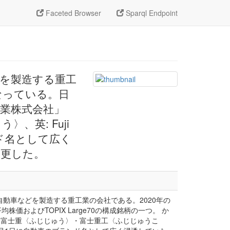
Faceted Browser
Sparql Endpoint
などを製造する重工
なっている。日
工業株式会社」
英: Fuji
ランド名として広く
変更した。
日本の自動車などを製造する重工業の会社である。2020年の
およびTOPIX Large70の構成銘柄の一つ。 か
：富士重〈ふじじゅう〉・富士重工〈ふじじゅうこ