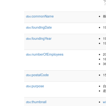
う
「
commonName
株
dbo:
foundingDate
1
dbo:
foundingYear
1
dbo:
1
numberOfEmployees
2
dbo:
1
3
postalCode
1
dbo:
purpose
dbo:
thumbnail
dbo:
wi