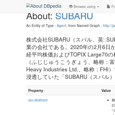
Browse using
Fo
About:
SUBARU
An Entity of Type :
Agent
, from Named Graph :
http://
株式会社SUBARU（スバル、英: S
業の会社である。2020年の2月6
経平均株価およびTOPIX Larg
（ふじじゅうこうぎょう、略称：富士
Heavy Industries Ltd.
浸透していた「SUBARU（スバル
Property
Value
abstract
株
dbo:
2