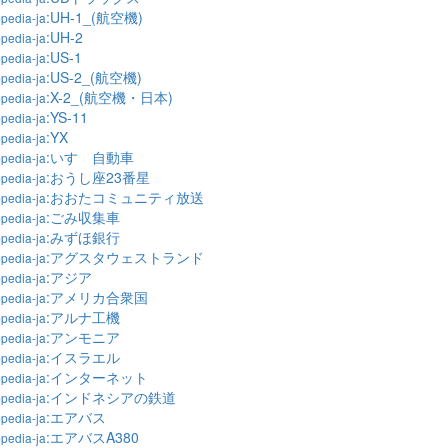
:UH-1_(航空機)
pedia-ja
:UH-2
pedia-ja
:US-1
pedia-ja
:US-2_(航空機)
pedia-ja
:X-2_(航空機・日本)
pedia-ja
:YS-11
pedia-ja
:YX
pedia-ja
:いすゞ自動車
pedia-ja
:おうし座23番星
pedia-ja
:おおたコミュニティ放送
pedia-ja
:ごみ収集車
pedia-ja
:みずほ銀行
pedia-ja
:アグスタウェストランド
pedia-ja
:アジア
pedia-ja
:アメリカ合衆国
pedia-ja
:アルナ工機
pedia-ja
:アンモニア
pedia-ja
:イスラエル
pedia-ja
:インターネット
pedia-ja
:インドネシアの鉄道
pedia-ja
:エアバス
pedia-ja
:エアバスA380
pedia-ja