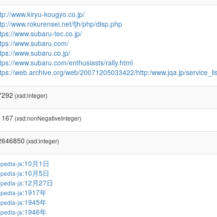
tp://www.kiryu-kougyo.co.jp/
tp://www.rokurensei.net/fjh/php/disp.php
tps://www.subaru-tec.co.jp/
ttps://www.subaru.com/
tps://www.subaru.co.jp/
tps://www.subaru.com/enthusiasts/rally.html
ttps://web.archive.org/web/20071205033422/http:/www.jqa.jp/service_l
7292
(xsd:integer)
1167
(xsd:nonNegativeInteger)
2646850
(xsd:integer)
:10月1日
pedia-ja
:10月5日
pedia-ja
:12月27日
pedia-ja
:1917年
pedia-ja
:1945年
pedia-ja
:1946年
pedia-ja