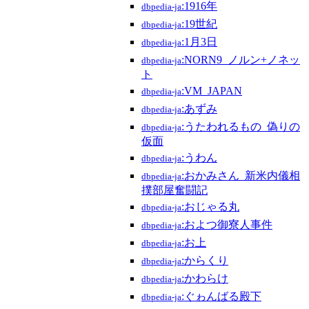
:1916年
dbpedia-ja
:19世紀
dbpedia-ja
:1月3日
dbpedia-ja
:NORN9_ノルン+ノネッ
dbpedia-ja
ト
:VM_JAPAN
dbpedia-ja
:あずみ
dbpedia-ja
:うたわれるもの_偽りの
dbpedia-ja
仮面
:うわん
dbpedia-ja
:おかみさん_新米内儀相
dbpedia-ja
撲部屋奮闘記
:おじゃる丸
dbpedia-ja
:およつ御寮人事件
dbpedia-ja
:お上
dbpedia-ja
:からくり
dbpedia-ja
:かわらけ
dbpedia-ja
:ぐゎんばる殿下
dbpedia-ja