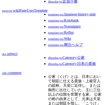
:近習小番
dbpedia-ja
wikiPageUsesTemplate
prop-en:
:Japanese-history-stub
template-en
:Kotobank
template-en
:Normdaten
template-en
:Reflist
template-en
:Wikt
template-en
:脚注ヘルプ
template-en
subject
dct:
:Category:公家
dbpedia-ja
:Category:日本の貴族
dbpedia-ja
comment
rdfs:
公家（くげ）とは、日本におい
て朝廷に仕える貴族・上級官人
の総称。天皇に近侍し、または
御所に出仕していた、主に三位
以上の位階を世襲する家。 公家
の称の由来として、元来は天皇
または朝廷を指し、「こうけ」