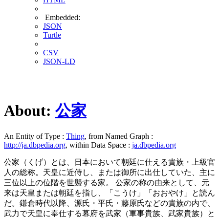
Embedded:
JSON
Turtle
CSV
JSON-LD
About:
公家
An Entity of Type :
Thing
, from Named Graph :
http://ja.dbpedia.org
, within Data Space :
ja.dbpedia.org
公家（くげ）とは、日本において朝廷に仕える貴族・上級官
人の総称。天皇に近侍し、または御所に出仕していた、主に
三位以上の位階を世襲する家。 公家の称の由来として、元
来は天皇または朝廷を指し、「こうけ」「おおやけ」と読ん
だ。鎌倉時代以降、源氏・平氏・藤原氏などの貴族の内で、
武力で天皇に奉仕する幕府を武家（軍事貴族、武家貴族）と