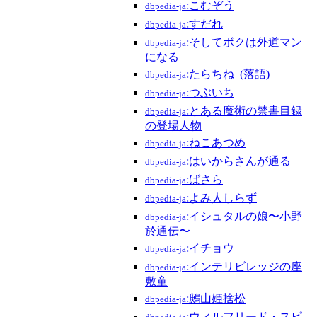
:こむぞう
dbpedia-ja
:すだれ
dbpedia-ja
:そしてボクは外道マン
dbpedia-ja
になる
:たらちね_(落語)
dbpedia-ja
:つぶいち
dbpedia-ja
:とある魔術の禁書目録
dbpedia-ja
の登場人物
:ねこあつめ
dbpedia-ja
:はいからさんが通る
dbpedia-ja
:ばさら
dbpedia-ja
:よみ人しらず
dbpedia-ja
:イシュタルの娘〜小野
dbpedia-ja
於通伝〜
:イチョウ
dbpedia-ja
:インテリビレッジの座
dbpedia-ja
敷童
:鶊山姫捨松
dbpedia-ja
:ウィルフリード・スピ