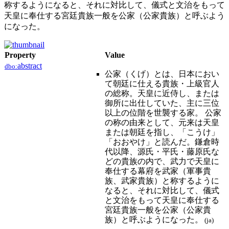
称するようになると、それに対比して、儀式と文治をもって
天皇に奉仕する宮廷貴族一般を公家（公家貴族）と呼ぶよう
になった。
Property
Value
abstract
dbo:
公家（くげ）とは、日本におい
て朝廷に仕える貴族・上級官人
の総称。天皇に近侍し、または
御所に出仕していた、主に三位
以上の位階を世襲する家。 公家
の称の由来として、元来は天皇
または朝廷を指し、「こうけ」
「おおやけ」と読んだ。鎌倉時
代以降、源氏・平氏・藤原氏な
どの貴族の内で、武力で天皇に
奉仕する幕府を武家（軍事貴
族、武家貴族）と称するように
なると、それに対比して、儀式
と文治をもって天皇に奉仕する
宮廷貴族一般を公家（公家貴
族）と呼ぶようになった。
(ja)