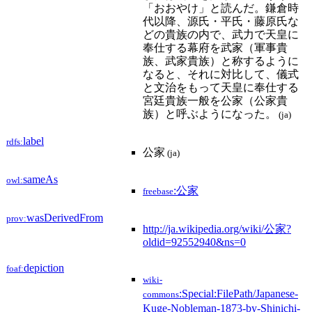
「おおやけ」と読んだ。鎌倉時
代以降、源氏・平氏・藤原氏な
どの貴族の内で、武力で天皇に
奉仕する幕府を武家（軍事貴
族、武家貴族）と称するように
なると、それに対比して、儀式
と文治をもって天皇に奉仕する
宮廷貴族一般を公家（公家貴
族）と呼ぶようになった。
(ja)
label
rdfs:
公家
(ja)
sameAs
owl:
:公家
freebase
wasDerivedFrom
prov:
http://ja.wikipedia.org/wiki/公家?
oldid=92552940&ns=0
depiction
foaf:
wiki-
:Special:FilePath/Japanese-
commons
Kuge-Nobleman-1873-by-Shinichi-