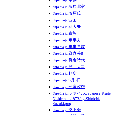
dbpedia-ja
:藤原北家
dbpedia-ja
:藤原氏
dbpedia-ja
:西国
dbpedia-ja
:諸大夫
dbpedia-ja
:貴族
dbpedia-ja
:軍事力
dbpedia-ja
:軍事貴族
dbpedia-ja
:鎌倉幕府
dbpedia-ja
:鎌倉時代
dbpedia-ja
:霊元天皇
dbpedia-ja
:預所
dbpedia-ja
:5月3日
dbpedia-ja
:公家政権
dbpedia-ja
:ファイル:Japanese-Kuge-
dbpedia-ja
Nobleman-1873-by-Shinichi-
Suzuki.png
:堂上会
dbpedia-ja