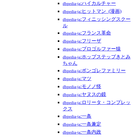
:ハイカルチャー
dbpedia-ja
:ヒットマン_(漫画)
dbpedia-ja
:フィニッシングスクー
dbpedia-ja
ル
:フランス革命
dbpedia-ja
:フリーザ
dbpedia-ja
:プロゴルファー猿
dbpedia-ja
:ホップステップきとみ
dbpedia-ja
ちゃん
:ボンゴレファミリー
dbpedia-ja
:マツ
dbpedia-ja
:モノノ怪
dbpedia-ja
:ヤヌスの鏡
dbpedia-ja
:ロリータ・コンプレッ
dbpedia-ja
クス
:一条
dbpedia-ja
:一条兼定
dbpedia-ja
:一条内政
dbpedia-ja