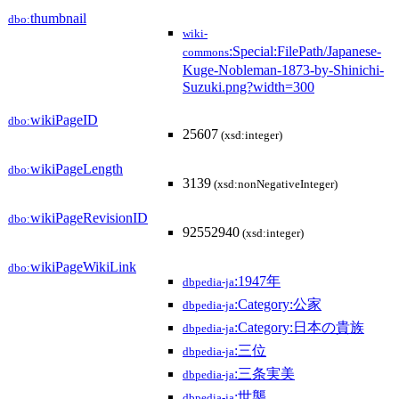
thumbnail
dbo:
wiki-
:Special:FilePath/Japanese-
commons
Kuge-Nobleman-1873-by-Shinichi-
Suzuki.png?width=300
wikiPageID
dbo:
25607
(xsd:integer)
wikiPageLength
dbo:
3139
(xsd:nonNegativeInteger)
wikiPageRevisionID
dbo:
92552940
(xsd:integer)
wikiPageWikiLink
dbo:
:1947年
dbpedia-ja
:Category:公家
dbpedia-ja
:Category:日本の貴族
dbpedia-ja
:三位
dbpedia-ja
:三条実美
dbpedia-ja
:世襲
dbpedia-ja