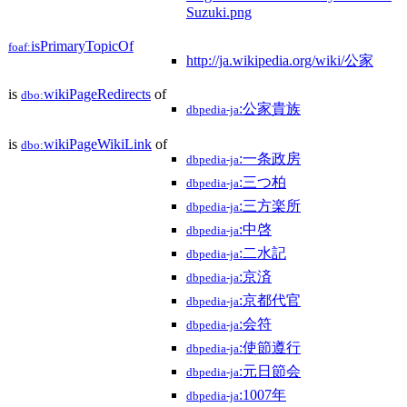
Suzuki.png
isPrimaryTopicOf
foaf:
http://ja.wikipedia.org/wiki/公家
is
wikiPageRedirects
of
dbo:
:公家貴族
dbpedia-ja
is
wikiPageWikiLink
of
dbo:
:一条政房
dbpedia-ja
:三つ柏
dbpedia-ja
:三方楽所
dbpedia-ja
:中啓
dbpedia-ja
:二水記
dbpedia-ja
:京済
dbpedia-ja
:京都代官
dbpedia-ja
:会符
dbpedia-ja
:使節遵行
dbpedia-ja
:元日節会
dbpedia-ja
:1007年
dbpedia-ja