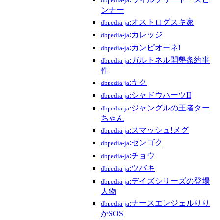
dbpedia-ja
ンナー
:オストログスキ家
dbpedia-ja
:カレッジ
dbpedia-ja
:カンピオーネ!
dbpedia-ja
:ガルトネル開墾条約事
dbpedia-ja
件
:キク
dbpedia-ja
:シャドウハーツII
dbpedia-ja
:ジャングルの王者ター
dbpedia-ja
ちゃん
:スマッシュ!メグ
dbpedia-ja
:センゴク
dbpedia-ja
:チョウ
dbpedia-ja
:ツバキ
dbpedia-ja
:デイズシリーズの登場
dbpedia-ja
人物
:ナースエンジェルりり
dbpedia-ja
かSOS