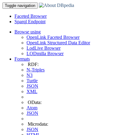
Toggle navigation
Faceted Browser
Sparql Endpoint
Browse using
OpenLink Faceted Browser
OpenLink Structured Data Editor
LodLive Browser
LODmilla Browser
Formats
RDF:
N-Triples
N3
Turtle
JSON
XML
OData:
Atom
JSON
Microdata:
JSON
HTML