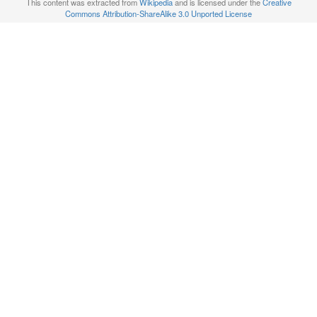
This content was extracted from
Wikipedia
and is licensed under the
Creative
Commons Attribution-ShareAlike 3.0 Unported License