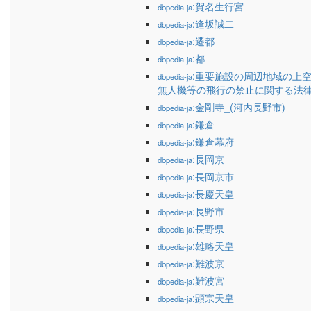
:賀名生行宮
dbpedia-ja
:逢坂誠二
dbpedia-ja
:遷都
dbpedia-ja
:都
dbpedia-ja
:重要施設の周辺地域の上
dbpedia-ja
無人機等の飛行の禁止に関する法
:金剛寺_(河内長野市)
dbpedia-ja
:鎌倉
dbpedia-ja
:鎌倉幕府
dbpedia-ja
:長岡京
dbpedia-ja
:長岡京市
dbpedia-ja
:長慶天皇
dbpedia-ja
:長野市
dbpedia-ja
:長野県
dbpedia-ja
:雄略天皇
dbpedia-ja
:難波京
dbpedia-ja
:難波宮
dbpedia-ja
:顕宗天皇
dbpedia-ja