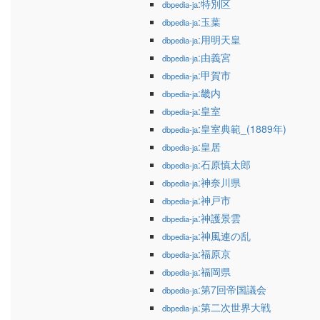
:特別区
dbpedia-ja
:玉葉
dbpedia-ja
:用明天皇
dbpedia-ja
:由義宮
dbpedia-ja
:甲賀市
dbpedia-ja
:畿内
dbpedia-ja
:皇室
dbpedia-ja
:皇室典範_(1889年)
dbpedia-ja
:皇居
dbpedia-ja
:石原慎太郎
dbpedia-ja
:神奈川県
dbpedia-ja
:神戸市
dbpedia-ja
:神護景雲
dbpedia-ja
:神風連の乱
dbpedia-ja
:福原京
dbpedia-ja
:福岡県
dbpedia-ja
:第7回帝国議会
dbpedia-ja
:第二次世界大戦
dbpedia-ja