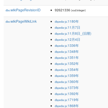
wikiPageRevisionID
92621336
dbo:
(xsd:integer)
wikiPageWikiLink
:1180年
dbo:
dbpedia-ja
:11月7日
dbpedia-ja
:11月8日_(旧暦)
dbpedia-ja
:12月4日
dbpedia-ja
:1336年
dbpedia-ja
:1348年
dbpedia-ja
:1351年
dbpedia-ja
:1352年
dbpedia-ja
:1354年
dbpedia-ja
:1359年
dbpedia-ja
:1360年
dbpedia-ja
:1373年
dbpedia-ja
:1392年
dbpedia-ja
:1719年
dbpedia-ja
:1868年
dbpedia-ja