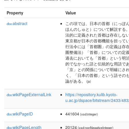
Property
Value
abstract
この項では、日本の首都（にっぽ
dbo:
ほんのしゅと）について解説する。
法的に定義された首都は存在しな
東京都が日本の首都機能を担ってい
行法令には「首都圏」の定義は存
圏整備法）「首都」についての定
過去においても「首都」という明
的でなかった語と伝統的な用語で
「京」との関係について明確にさ
く、「日本の首都」という語その
論がある。
(ja)
wikiPageExternalLink
https://repository.kulib.kyoto-
dbo:
u.ac.jp/dspace/bitstream/2433/48
wikiPageID
441604
dbo:
(xsd:integer)
wikiPageLength
20124
dbo:
(xsd:nonNegativeInteger)