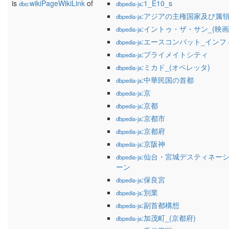
is
wikiPageWikiLink
of
:1_E10_s
dbo:
dbpedia-ja
:アジアの主権国家及び属
dbpedia-ja
:イントゥ・ザ・サン_(映画
dbpedia-ja
:エースコンバット_インフ
dbpedia-ja
:プライメイトシティ
dbpedia-ja
:ミカド_(オペレッタ)
dbpedia-ja
:中華民国の首都
dbpedia-ja
:京
dbpedia-ja
:京都
dbpedia-ja
:京都市
dbpedia-ja
:京都府
dbpedia-ja
:京阪神
dbpedia-ja
:仙台・宮城デスティネー
dbpedia-ja
ーン
:保良宮
dbpedia-ja
:別業
dbpedia-ja
:副首都構想
dbpedia-ja
:加茂町_(京都府)
dbpedia-ja