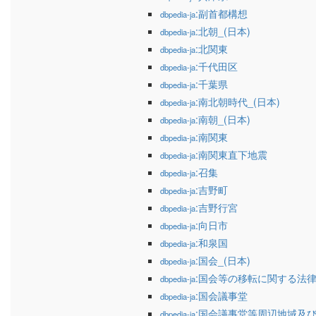
:副首都構想
dbpedia-ja
:北朝_(日本)
dbpedia-ja
:北関東
dbpedia-ja
:千代田区
dbpedia-ja
:千葉県
dbpedia-ja
:南北朝時代_(日本)
dbpedia-ja
:南朝_(日本)
dbpedia-ja
:南関東
dbpedia-ja
:南関東直下地震
dbpedia-ja
:召集
dbpedia-ja
:吉野町
dbpedia-ja
:吉野行宮
dbpedia-ja
:向日市
dbpedia-ja
:和泉国
dbpedia-ja
:国会_(日本)
dbpedia-ja
:国会等の移転に関する法
dbpedia-ja
:国会議事堂
dbpedia-ja
:国会議事堂等周辺地域及
dbpedia-ja