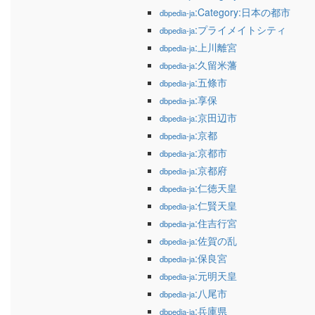
:Category:日本の都市
dbpedia-ja
:プライメイトシティ
dbpedia-ja
:上川離宮
dbpedia-ja
:久留米藩
dbpedia-ja
:五條市
dbpedia-ja
:享保
dbpedia-ja
:京田辺市
dbpedia-ja
:京都
dbpedia-ja
:京都市
dbpedia-ja
:京都府
dbpedia-ja
:仁徳天皇
dbpedia-ja
:仁賢天皇
dbpedia-ja
:住吉行宮
dbpedia-ja
:佐賀の乱
dbpedia-ja
:保良宮
dbpedia-ja
:元明天皇
dbpedia-ja
:八尾市
dbpedia-ja
:兵庫県
dbpedia-ja