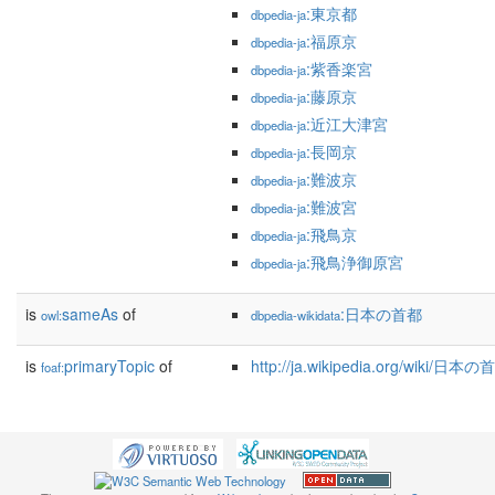
:東京都
dbpedia-ja
:福原京
dbpedia-ja
:紫香楽宮
dbpedia-ja
:藤原京
dbpedia-ja
:近江大津宮
dbpedia-ja
:長岡京
dbpedia-ja
:難波京
dbpedia-ja
:難波宮
dbpedia-ja
:飛鳥京
dbpedia-ja
:飛鳥浄御原宮
dbpedia-ja
is
sameAs
of
:日本の首都
owl:
dbpedia-wikidata
is
primaryTopic
of
http://ja.wikipedia.org/wiki/日本
foaf: