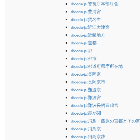
:警視庁本部庁舎
dbpedia-ja
:豊浦宮
dbpedia-ja
:賀名生
dbpedia-ja
:近江大津宮
dbpedia-ja
:近畿地方
dbpedia-ja
:遷都
dbpedia-ja
:都
dbpedia-ja
:都市
dbpedia-ja
:都道府県庁所在地
dbpedia-ja
:長岡京
dbpedia-ja
:長岡京市
dbpedia-ja
:難波京
dbpedia-ja
:難波宮
dbpedia-ja
:難波長柄豊碕宮
dbpedia-ja
:霞が関
dbpedia-ja
:飛鳥・藤原の宮都とその
dbpedia-ja
:飛鳥京
dbpedia-ja
:飛鳥京跡
dbpedia-ja