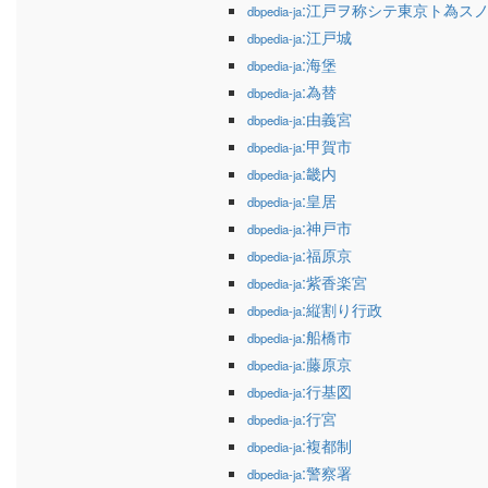
:江戸ヲ称シテ東京ト為ス
dbpedia-ja
:江戸城
dbpedia-ja
:海堡
dbpedia-ja
:為替
dbpedia-ja
:由義宮
dbpedia-ja
:甲賀市
dbpedia-ja
:畿内
dbpedia-ja
:皇居
dbpedia-ja
:神戸市
dbpedia-ja
:福原京
dbpedia-ja
:紫香楽宮
dbpedia-ja
:縦割り行政
dbpedia-ja
:船橋市
dbpedia-ja
:藤原京
dbpedia-ja
:行基図
dbpedia-ja
:行宮
dbpedia-ja
:複都制
dbpedia-ja
:警察署
dbpedia-ja