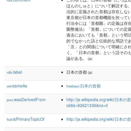
rdfs:
ほんのしゅと）について解説する。
法的に定義された首都は存在しな
東京都が日本の首都機能を担ってい
行法令には「首都圏」の定義は存
圏整備法）「首都」についての定
過去においても「首都」という明
的でなかった語と伝統的な用語で
「京」との関係について明確にさ
く、「日本の首都」という語その
論がある。
(ja)
label
日本の首都
rdfs:
(ja)
sameAs
:日本の首都
owl:
freebase
wasDerivedFrom
http://ja.wikipedia.org/wiki/日本
prov:
oldid=92621336&ns=0
isPrimaryTopicOf
http://ja.wikipedia.org/wiki/日本
foaf: