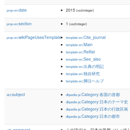
date
2015
prop-en:
(xsd:integer)
section
1
prop-en:
(xsd:integer)
wikiPageUsesTemplate
:Cite_journal
prop-en:
template-en
:Main
template-en
:Reflist
template-en
:See_also
template-en
:出典の明記
template-en
:独自研究
template-en
:脚注ヘルプ
template-en
subject
:Category:各国の首都
dct:
dbpedia-ja
:Category:日本のテーマ史
dbpedia-ja
:Category:日本の行政区画
dbpedia-ja
:Category:日本の都市
dbpedia-ja
comment
この項では、日本の首都（にっぽ