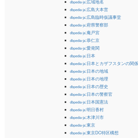
:広域地名
dbpedia-ja
:広島大本営
dbpedia-ja
:広島臨時仮議事堂
dbpedia-ja
:府県警察部
dbpedia-ja
:庵戸宮
dbpedia-ja
:恭仁京
dbpedia-ja
:愛発関
dbpedia-ja
:日本
dbpedia-ja
:日本とカザフスタンの関
dbpedia-ja
:日本の地域
dbpedia-ja
:日本の地理
dbpedia-ja
:日本の歴史
dbpedia-ja
:日本の警察官
dbpedia-ja
:日本国憲法
dbpedia-ja
:明日香村
dbpedia-ja
:木津川市
dbpedia-ja
:東京
dbpedia-ja
:東京DC特区構想
dbpedia-ja