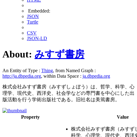
Embedded:
JSON
Turtle
CSV
JSON-LD
About:
みすず書房
An Entity of Type :
Thing
, from Named Graph :
http://ja.dbpedia.org
, within Data Space :
ja.dbpedia.org
株式会社みすず書房（みすずしょぼう）は、哲学、科学、心
理学、現代史、西洋史、社会学などの専門書を中心にした出
版活動を行う学術出版社である。旧社名は美篶書房。
Property
Value
株式会社みすず書房（みすず
科学、心理学、現代史、西洋