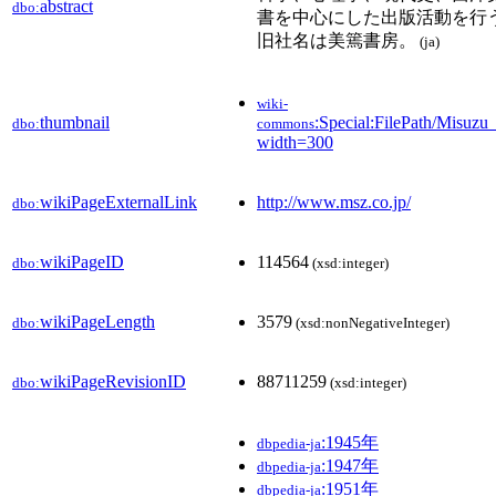
abstract
dbo:
書を中心にした出版活動を行
旧社名は美篶書房。
(ja)
wiki-
thumbnail
:Special:FilePath/Misuz
dbo:
commons
width=300
wikiPageExternalLink
http://www.msz.co.jp/
dbo:
wikiPageID
114564
dbo:
(xsd:integer)
wikiPageLength
3579
dbo:
(xsd:nonNegativeInteger)
wikiPageRevisionID
88711259
dbo:
(xsd:integer)
:1945年
dbpedia-ja
:1947年
dbpedia-ja
:1951年
dbpedia-ja