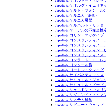
:ゲオルギー・ネレッ
dbpedia-ja
:ゲオルグ・イェリネ
dbpedia-ja
:ゲルト・フォン・ル
dbpedia-ja
:ゲルニカ_(絵画)
dbpedia-ja
:ゲルニカ爆撃
dbpedia-ja
:ゲルハルト・リッター_
dbpedia-ja
:ゲーデルの不完全性
dbpedia-ja
:コリン・マッケイブ
dbpedia-ja
:コンスタンティノー
dbpedia-ja
:コンスタンティノー
dbpedia-ja
:コンスタンティン・
dbpedia-ja
:コンスタンディノス
dbpedia-ja
:コンラート・ローレ
dbpedia-ja
:ゴンクール賞
dbpedia-ja
:ゴードン・クレイグ
dbpedia-ja
:サイバネティックス
dbpedia-ja
:サミュエル・ジョン
dbpedia-ja
:サミュエル・ピープ
dbpedia-ja
:シェルドン・ウォリ
dbpedia-ja
:シグマンド・ノイマ
dbpedia-ja
:システム科学
dbpedia-ja
:シドニー・ウェッブ
dbpedia-ja