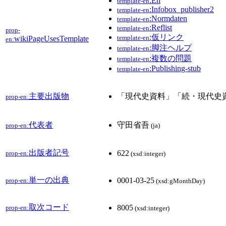
:En
template-en
:Infobox_publisher2
template-en
:Normdaten
template-en
:Reflist
template-en
prop-
:仮リンク
template-en
wikiPageUsesTemplate
en:
:脚注ヘルプ
template-en
:複数の問題
template-en
:Publishing-stub
template-en
主要出版物
「現代史資料」「続・現代史
prop-en:
代表者
守田省吾
prop-en:
(ja)
出版者記号
622
prop-en:
(xsd:integer)
単一の出典
0001-03-25
prop-en:
(xsd:gMonthDay)
取次コード
8005
prop-en:
(xsd:integer)