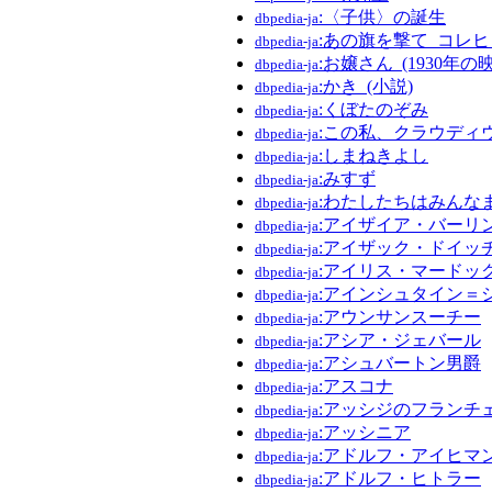
:〈子供〉の誕生
dbpedia-ja
:あの旗を撃て_コレ
dbpedia-ja
:お嬢さん_(1930年の
dbpedia-ja
:かき_(小説)
dbpedia-ja
:くぼたのぞみ
dbpedia-ja
:この私、クラウディ
dbpedia-ja
:しまねきよし
dbpedia-ja
:みすず
dbpedia-ja
:わたしたちはみんな
dbpedia-ja
:アイザイア・バーリ
dbpedia-ja
:アイザック・ドイッ
dbpedia-ja
:アイリス・マードッ
dbpedia-ja
:アインシュタイン＝
dbpedia-ja
:アウンサンスーチー
dbpedia-ja
:アシア・ジェバール
dbpedia-ja
:アシュバートン男爵
dbpedia-ja
:アスコナ
dbpedia-ja
:アッシジのフランチ
dbpedia-ja
:アッシニア
dbpedia-ja
:アドルフ・アイヒマ
dbpedia-ja
:アドルフ・ヒトラー
dbpedia-ja