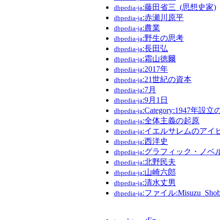
:藤田省三_(思想史家)
dbpedia-ja
:赤瀬川原平
dbpedia-ja
:農業
dbpedia-ja
:野生の思考
dbpedia-ja
:長田弘
dbpedia-ja
:霜山徳爾
dbpedia-ja
:2017年
dbpedia-ja
:21世紀の資本
dbpedia-ja
:7月
dbpedia-ja
:9月1日
dbpedia-ja
:Category:1947年設
dbpedia-ja
:全体主義の起原
dbpedia-ja
:イエルサレムのアイ
dbpedia-ja
:西洋史
dbpedia-ja
:グラフィック・ノベ
dbpedia-ja
:北野民夫
dbpedia-ja
:山崎六郎
dbpedia-ja
:清水丈男
dbpedia-ja
:ファイル:Misuzu_Shobo
dbpedia-ja