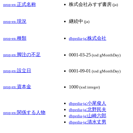
正式名称
株式会社みすず書房
prop-en:
(ja)
現況
継続中
prop-en:
(ja)
種類
:株式会社
prop-en:
dbpedia-ja
脚注の不足
0001-03-25
prop-en:
(xsd:gMonthDay)
設立日
0001-09-01
prop-en:
(xsd:gMonthDay)
資本金
1000
prop-en:
(xsd:integer)
:小尾俊人
dbpedia-ja
:北野民夫
dbpedia-ja
関係する人物
prop-en:
:山崎六郎
dbpedia-ja
:清水丈男
dbpedia-ja