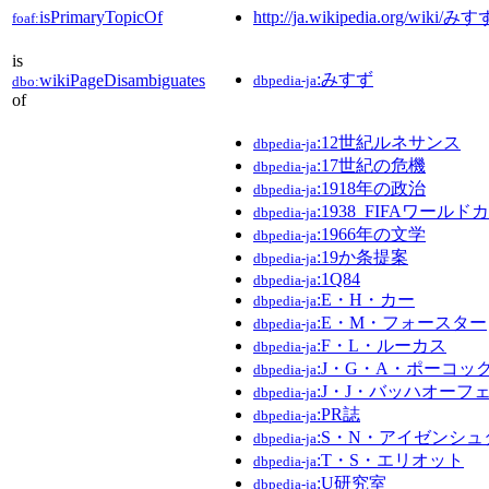
isPrimaryTopicOf
http://ja.wikipedia.org/wiki
foaf:
is
:みすず
wikiPageDisambiguates
dbpedia-ja
dbo:
of
:12世紀ルネサンス
dbpedia-ja
:17世紀の危機
dbpedia-ja
:1918年の政治
dbpedia-ja
:1938_FIFAワールド
dbpedia-ja
:1966年の文学
dbpedia-ja
:19か条提案
dbpedia-ja
:1Q84
dbpedia-ja
:E・H・カー
dbpedia-ja
:E・M・フォースター
dbpedia-ja
:F・L・ルーカス
dbpedia-ja
:J・G・A・ポーコッ
dbpedia-ja
:J・J・バッハオーフ
dbpedia-ja
:PR誌
dbpedia-ja
:S・N・アイゼンシュ
dbpedia-ja
:T・S・エリオット
dbpedia-ja
:U研究室
dbpedia-ja