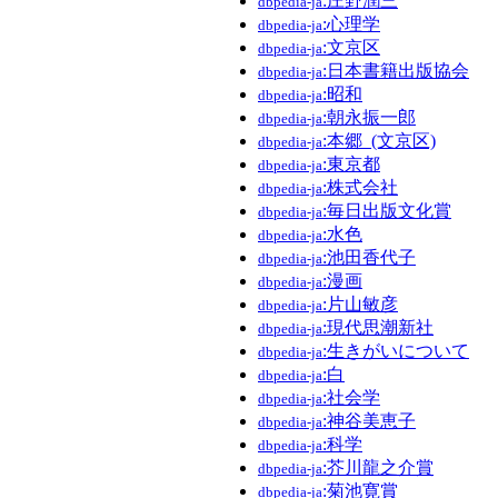
:庄野潤三
dbpedia-ja
:心理学
dbpedia-ja
:文京区
dbpedia-ja
:日本書籍出版協会
dbpedia-ja
:昭和
dbpedia-ja
:朝永振一郎
dbpedia-ja
:本郷_(文京区)
dbpedia-ja
:東京都
dbpedia-ja
:株式会社
dbpedia-ja
:毎日出版文化賞
dbpedia-ja
:水色
dbpedia-ja
:池田香代子
dbpedia-ja
:漫画
dbpedia-ja
:片山敏彦
dbpedia-ja
:現代思潮新社
dbpedia-ja
:生きがいについて
dbpedia-ja
:白
dbpedia-ja
:社会学
dbpedia-ja
:神谷美恵子
dbpedia-ja
:科学
dbpedia-ja
:芥川龍之介賞
dbpedia-ja
:菊池寛賞
dbpedia-ja