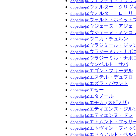
:ウェンディ・ブラウン
dbpedia-ja
:ウォルター・クリヴ
dbpedia-ja
:ウォルター・ローリ
dbpedia-ja
:ウォルト・ホイット
dbpedia-ja
:ウジェーヌ・アジェ
dbpedia-ja
:ウジェーヌ・ミンコ
dbpedia-ja
:ウニカ・チュルン
dbpedia-ja
:ウラジミール・ジャ
dbpedia-ja
:ウラジーミル・ナボ
dbpedia-ja
:ウラジーミル・ナボコ
dbpedia-ja
:ウンベルト・サバ
dbpedia-ja
:エゴン・フリーデル
dbpedia-ja
:エステル・デュフロ
dbpedia-ja
:エズラ・パウンド
dbpedia-ja
:エセー
dbpedia-ja
:エタノール
dbpedia-ja
:エチカ_(スピノザ)
dbpedia-ja
:エティエンヌ・ジル
dbpedia-ja
:エティエンヌ・ドレ
dbpedia-ja
:エトムント・フッサ
dbpedia-ja
:エトヴィン・フィッ
dbpedia-ja
:エドゥアルト・ベル
dbpedia-ja