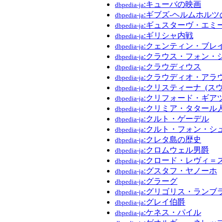
:キューバの映画
dbpedia-ja
:ギブズ-ヘルムホルツ
dbpedia-ja
:ギュスターヴ・エミ
dbpedia-ja
:ギリシャ内戦
dbpedia-ja
:クェンティン・ブレ
dbpedia-ja
:クラウス・フォン・
dbpedia-ja
:クラウディウス
dbpedia-ja
:クラウディオ・アラ
dbpedia-ja
:クリスティーナ_(ス
dbpedia-ja
:クリフォード・ギア
dbpedia-ja
:クリミア・タタール
dbpedia-ja
:クルト・ゲーデル
dbpedia-ja
:クルト・フォン・シ
dbpedia-ja
:クレタ島の歴史
dbpedia-ja
:クロムウェル男爵
dbpedia-ja
:クロード・レヴィ＝
dbpedia-ja
:グスタフ・ヤノーホ
dbpedia-ja
:グラーグ
dbpedia-ja
:グリゴリス・ランブ
dbpedia-ja
:グレイ伯爵
dbpedia-ja
:ケネス・パイル
dbpedia-ja