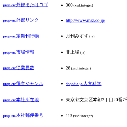
外観またはロゴ
300
prop-en:
(xsd:integer)
外部リンク
http://www.msz.co.jp/
prop-en:
定期刊行物
月刊みすず
prop-en:
(ja)
市場情報
非上場
prop-en:
(ja)
従業員数
28
prop-en:
(xsd:integer)
得意ジャンル
:人文科学
prop-en:
dbpedia-ja
本社所在地
東京都文京区本郷2丁目20番7
prop-en:
本社郵便番号
113
prop-en:
(xsd:integer)