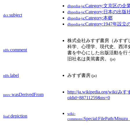
:Category:文京区の企
dbpedia-ja
:Category:日本の出版
dbpedia-ja
subject
dct:
:Category:本郷
dbpedia-ja
:Category:1947年設
dbpedia-ja
株式会社みすず書房（みすず
科学、心理学、現代史、西洋
comment
rdfs:
書を中心にした出版活動を行
旧社名は美篶書房。
(ja)
label
みすず書房
rdfs:
(ja)
http://ja.wikipedia.org/wiki
wasDerivedFrom
prov:
oldid=88711259&ns=0
wiki-
depiction
foaf:
:Special:FilePath/Misuz
commons