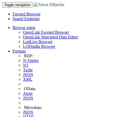
Toggle navigation
Faceted Browser
Sparql Endpoint
Browse using
OpenLink Faceted Browser
OpenLink Structured Data Editor
LodLive Browser
LODmilla Browser
Formats
RDF:
N-Triples
N3
Turtle
JSON
XML
OData:
Atom
JSON
Microdata:
JSON
HTML