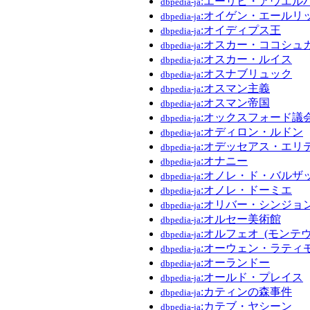
:エーリヒ・アウエル
dbpedia-ja
:オイゲン・エールリ
dbpedia-ja
:オイディプス王
dbpedia-ja
:オスカー・ココシュ
dbpedia-ja
:オスカー・ルイス
dbpedia-ja
:オスナブリュック
dbpedia-ja
:オスマン主義
dbpedia-ja
:オスマン帝国
dbpedia-ja
:オックスフォード議会_(
dbpedia-ja
:オディロン・ルドン
dbpedia-ja
:オデッセアス・エリ
dbpedia-ja
:オナニー
dbpedia-ja
:オノレ・ド・バルザ
dbpedia-ja
:オノレ・ドーミエ
dbpedia-ja
:オリバー・シンジョ
dbpedia-ja
:オルセー美術館
dbpedia-ja
:オルフェオ_(モンテ
dbpedia-ja
:オーウェン・ラティ
dbpedia-ja
:オーランドー
dbpedia-ja
:オールド・プレイス
dbpedia-ja
:カティンの森事件
dbpedia-ja
:カテブ・ヤシーン
dbpedia-ja