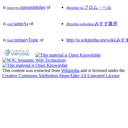
is
transpublisher
of
:フロム・ヘル
prop-en:
dbpedia-ja
is
sameAs
of
:みすず書房
owl:
dbpedia-wikidata
is
primaryTopic
of
http://ja.wikipedia.org/wiki
foaf:
This content was extracted from
Wikipedia
and is licensed under the
Creative Commons Attribution-ShareAlike 3.0 Unported License