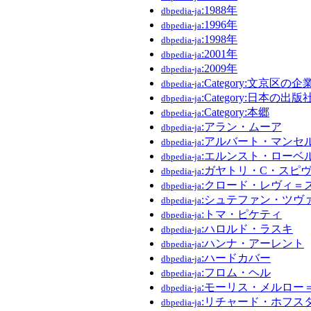
:1988年
dbpedia-ja
:1996年
dbpedia-ja
:1998年
dbpedia-ja
:2001年
dbpedia-ja
:2009年
dbpedia-ja
:Category:文京区の企
dbpedia-ja
:Category:日本の出版
dbpedia-ja
:Category:本郷
dbpedia-ja
:アラン・ムーア
dbpedia-ja
:アルバート・マンセ
dbpedia-ja
:エルンスト・ローベ
dbpedia-ja
:ガヤトリ・C・スピ
dbpedia-ja
:クロード・レヴィ＝
dbpedia-ja
:シュテファン・ツヴ
dbpedia-ja
:トマ・ピケティ
dbpedia-ja
:ハロルド・ラスキ
dbpedia-ja
:ハンナ・アーレント
dbpedia-ja
:ハードカバー
dbpedia-ja
:フロム・ヘル
dbpedia-ja
:モーリス・メルロー
dbpedia-ja
:リチャード・ホフス
dbpedia-ja