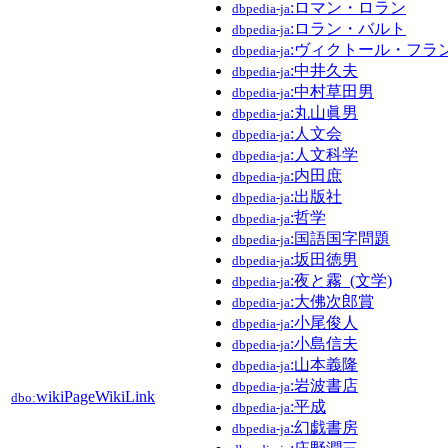
:ロマン・ロラン
dbpedia-ja
:ロラン・バルト
dbpedia-ja
:ヴィクトール・フラ
dbpedia-ja
:中井久夫
dbpedia-ja
:中村草田男
dbpedia-ja
:丸山眞男
dbpedia-ja
:人文会
dbpedia-ja
:人文科学
dbpedia-ja
:内田庶
dbpedia-ja
:出版社
dbpedia-ja
:哲学
dbpedia-ja
:国語国字問題
dbpedia-ja
:坂田徳男
dbpedia-ja
:夜と霧_(文学)
dbpedia-ja
:大佛次郎賞
dbpedia-ja
:小尾俊人
dbpedia-ja
:小島信夫
dbpedia-ja
:山本義隆
dbpedia-ja
:岩波書店
dbpedia-ja
wikiPageWikiLink
dbo:
:平成
dbpedia-ja
:幻戯書房
dbpedia-ja