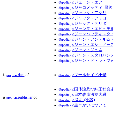
:ジェーン・エア
dbpedia-ja
:ジャコメッティ_最
dbpedia-ja
:ジャック・アタリ
dbpedia-ja
:ジャック・アミヨ
dbpedia-ja
:ジャック・デリダ
dbpedia-ja
:ジャンヌ・エビュテ
dbpedia-ja
:ジャンバッティスタ
dbpedia-ja
:ジャン・アンテルム
dbpedia-ja
:ジャン・エシュノー
dbpedia-ja
:ジャン・ジュネ
dbpedia-ja
:ジャン・スタロバン
dbpedia-ja
:ジャン・ド・ラ・フ
dbpedia-ja
is
data
of
:プールサイド小景
prop-en:
dbpedia-ja
:国体論及び純正社会
dbpedia-ja
:日本改造法案大綱
dbpedia-ja
is
publisher
of
prop-en:
:消去_(小説)
dbpedia-ja
:生きがいについて
dbpedia-ja