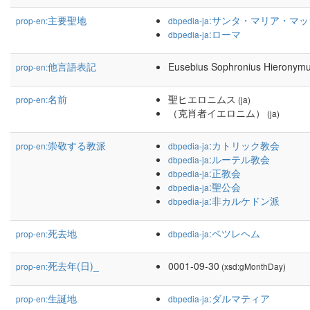
主要聖地
:サンタ・マリア・マ
prop-en:
dbpedia-ja
:ローマ
dbpedia-ja
他言語表記
Eusebius Sophronius Hieronym
prop-en:
名前
聖ヒエロニムス
prop-en:
(ja)
（克肖者イエロニム）
(ja)
崇敬する教派
:カトリック教会
prop-en:
dbpedia-ja
:ルーテル教会
dbpedia-ja
:正教会
dbpedia-ja
:聖公会
dbpedia-ja
:非カルケドン派
dbpedia-ja
死去地
:ベツレヘム
prop-en:
dbpedia-ja
死去年(日)_
0001-09-30
prop-en:
(xsd:gMonthDay)
生誕地
:ダルマティア
prop-en:
dbpedia-ja