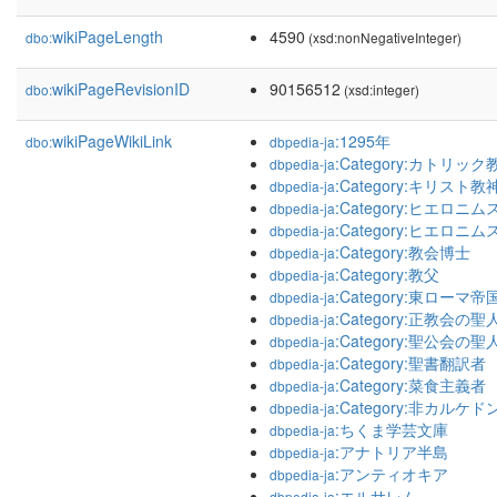
wikiPageLength
4590
dbo:
(xsd:nonNegativeInteger)
wikiPageRevisionID
90156512
dbo:
(xsd:integer)
wikiPageWikiLink
:1295年
dbo:
dbpedia-ja
:Category:カトリッ
dbpedia-ja
:Category:キリスト
dbpedia-ja
:Category:ヒエロニム
dbpedia-ja
:Category:ヒエロニ
dbpedia-ja
:Category:教会博士
dbpedia-ja
:Category:教父
dbpedia-ja
:Category:東ローマ
dbpedia-ja
:Category:正教会の聖
dbpedia-ja
:Category:聖公会の聖
dbpedia-ja
:Category:聖書翻訳者
dbpedia-ja
:Category:菜食主義者
dbpedia-ja
:Category:非カルケ
dbpedia-ja
:ちくま学芸文庫
dbpedia-ja
:アナトリア半島
dbpedia-ja
:アンティオキア
dbpedia-ja
:エルサレム
dbpedia-ja