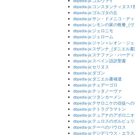
:コルヴァイ
dbpedia-ja
:コンスタンティヌス1
dbpedia-ja
:ゴルゴタの丘
dbpedia-ja
:サン・ドメニコ・デ
dbpedia-ja
:シモンの家の晩餐_(
dbpedia-ja
:ジェロニモ
dbpedia-ja
:ジェローム
dbpedia-ja
:ジャン＝レオン・ジ
dbpedia-ja
:スザンナ_(ダニエル書
dbpedia-ja
:ステファン・ハーディ
dbpedia-ja
:スペイン語訳聖書
dbpedia-ja
:セリヌス
dbpedia-ja
:ダゴン
dbpedia-ja
:ダニエル書補遺
dbpedia-ja
:チェデーゴロ
dbpedia-ja
:チッタノーヴァ
dbpedia-ja
:ツタンカーメン
dbpedia-ja
:テサロニケの信徒へ
dbpedia-ja
:テトラグラマトン
dbpedia-ja
:テュアナのアポロニオ
dbpedia-ja
:テュロスのポルピュリ
dbpedia-ja
:テーベのパウロス
dbpedia-ja
:デジデリウス・エラス
dbpedia-ja