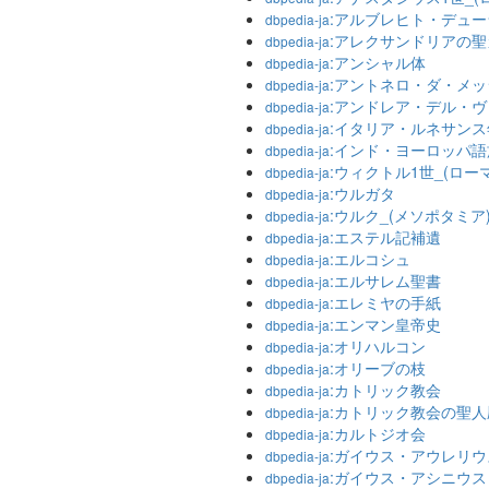
:アルブレヒト・デュー
dbpedia-ja
:アレクサンドリアの
dbpedia-ja
:アンシャル体
dbpedia-ja
:アントネロ・ダ・メ
dbpedia-ja
:アンドレア・デル・
dbpedia-ja
:イタリア・ルネサンス
dbpedia-ja
:インド・ヨーロッパ語
dbpedia-ja
:ウィクトル1世_(ロー
dbpedia-ja
:ウルガタ
dbpedia-ja
:ウルク_(メソポタミア
dbpedia-ja
:エステル記補遺
dbpedia-ja
:エルコシュ
dbpedia-ja
:エルサレム聖書
dbpedia-ja
:エレミヤの手紙
dbpedia-ja
:エンマン皇帝史
dbpedia-ja
:オリハルコン
dbpedia-ja
:オリーブの枝
dbpedia-ja
:カトリック教会
dbpedia-ja
:カトリック教会の聖人
dbpedia-ja
:カルトジオ会
dbpedia-ja
:ガイウス・アウレリウ
dbpedia-ja
:ガイウス・アシニウス
dbpedia-ja