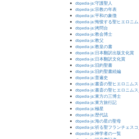
:守護聖人
dbpedia-ja
:宗教の年表
dbpedia-ja
:平和の象徴
dbpedia-ja
:悔悛する聖ヒエロニム
dbpedia-ja
:拷問台
dbpedia-ja
:教会博士
dbpedia-ja
:教父
dbpedia-ja
:教皇の書
dbpedia-ja
:日本翻訳出版文化賞
dbpedia-ja
:日本翻訳文化賞
dbpedia-ja
:旧約聖書
dbpedia-ja
:旧約聖書続編
dbpedia-ja
:普遍史
dbpedia-ja
:書斎の聖ヒエロニムス
dbpedia-ja
:書斎の聖ヒエロニムス_
dbpedia-ja
:東方の三博士
dbpedia-ja
:東方旅行記
dbpedia-ja
:極星
dbpedia-ja
:歴代誌
dbpedia-ja
:海の星の聖母
dbpedia-ja
:祈る聖フランチェスコ
dbpedia-ja
:神学者の一覧
dbpedia-ja