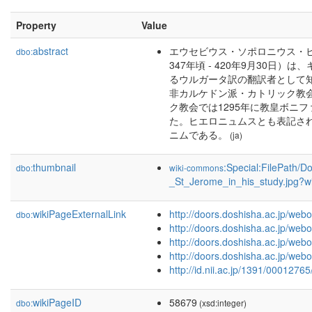
Property
Value
abstract
エウセビウス・ソポロニウス・ヒエロニムス
dbo:
347年頃 - 420年9月30
るウルガータ訳の翻訳者として
非カルケドン派・カトリック教
ク教会では1295年に教皇ボニ
た。ヒエロニュムスとも表記さ
ニムである。
(ja)
thumbnail
:Special:FilePath/
dbo:
wiki-commons
_St_Jerome_in_his_study.jpg?w
wikiPageExternalLink
http://doors.doshisha.ac.jp/we
dbo:
http://doors.doshisha.ac.jp/we
http://doors.doshisha.ac.jp/we
http://doors.doshisha.ac.jp/we
http://id.nii.ac.jp/1391/00012765
wikiPageID
58679
dbo:
(xsd:integer)