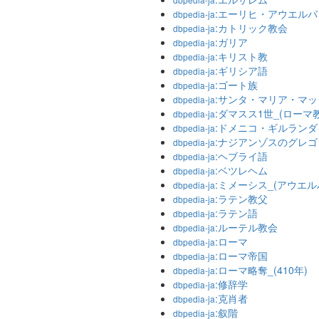
:エーリヒ・アウエルバ
dbpedia-ja
:カトリック教会
dbpedia-ja
:ガリア
dbpedia-ja
:キリスト教
dbpedia-ja
:ギリシア語
dbpedia-ja
:ゴート族
dbpedia-ja
:サンタ・マリア・マ
dbpedia-ja
:ダマスス1世_(ローマ
dbpedia-ja
:ドメニコ・ギルランダ
dbpedia-ja
:ナジアンゾスのグレ
dbpedia-ja
:ヘブライ語
dbpedia-ja
:ベツレヘム
dbpedia-ja
:ミメーシス_(アウエル
dbpedia-ja
:ラテン教父
dbpedia-ja
:ラテン語
dbpedia-ja
:ルーテル教会
dbpedia-ja
:ローマ
dbpedia-ja
:ローマ帝国
dbpedia-ja
:ローマ略奪_(410年)
dbpedia-ja
:修辞学
dbpedia-ja
:克肖者
dbpedia-ja
:叙階
dbpedia-ja