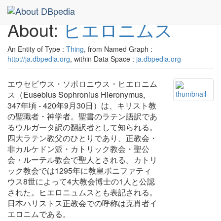
About:
ヒエロニムス
An Entity of Type :
Thing
, from Named Graph :
http://ja.dbpedia.org
, within Data Space :
ja.dbpedia.org
エウセビウス・ソポロニウス・ヒエロニム
ス（Eusebius Sophronius Hieronymus,
347年頃 - 420年9月30日）は、キリスト教
の聖職者・神学者。聖書のラテン語訳であ
るウルガータ訳の翻訳者として知られる。
四大ラテン教父のひとりであり、正教会・
非カルケドン派・カトリック教会・聖公
会・ルーテル教会で聖人とされる。カトリ
ック教会では1295年に教皇ボニファティ
ウス8世によって4大教会博士の1人と公認
された。ヒエロニュムスとも表記される。
日本ハリストス正教会での呼称は克肖者イ
エロニムである。