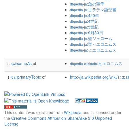
:魚の聖母
dbpedia-ja
:古ラテン語聖書
dbpedia-ja
:420年
dbpedia-ja
:4世紀
dbpedia-ja
:5世紀
dbpedia-ja
:9月30日
dbpedia-ja
:聖ジェローム
dbpedia-ja
:聖ヒエロニムス
dbpedia-ja
:ヒエロニュムス
dbpedia-ja
is
sameAs
of
:ヒエロニムス
owl:
dbpedia-wikidata
is
primaryTopic
of
http://ja.wikipedia.org/wiki
foaf:
This content was extracted from
Wikipedia
and is licensed under
the
Creative Commons Attribution-ShareAlike 3.0 Unported
License