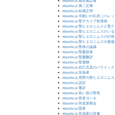
:福音書記者
dbpedia-ja
:第二正典
dbpedia-ja
:結城正明
dbpedia-ja
:羊飼いの礼拝_(コレッ
dbpedia-ja
:聖ザカリア祭壇画
dbpedia-ja
:聖ヒエロニムスと聖
dbpedia-ja
:聖ヒエロニムスのい
dbpedia-ja
:聖ヒエロニムスの幻視
dbpedia-ja
:聖ヒエロニムスの最後
dbpedia-ja
:聖体の論議
dbpedia-ja
:聖書原典
dbpedia-ja
:聖書翻訳
dbpedia-ja
:聖遺物
dbpedia-ja
:自己言及のパラドック
dbpedia-ja
:至福者
dbpedia-ja
:荒野の聖ヒエロニムス
dbpedia-ja
:誤訳
dbpedia-ja
:重訳
dbpedia-ja
:長い首の聖母
dbpedia-ja
:長老ヨハネ
dbpedia-ja
:長老派教会
dbpedia-ja
:隠者
dbpedia-ja
:音楽家の肖像
dbpedia-ja