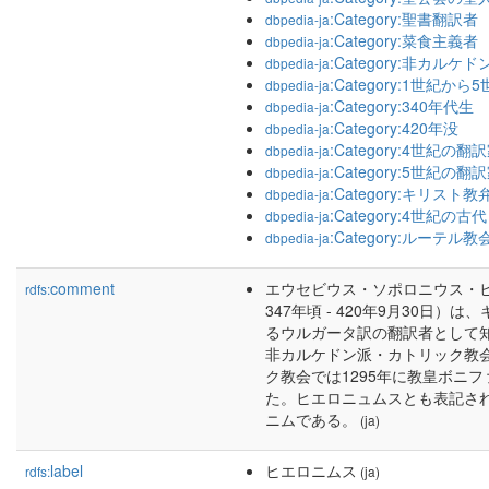
:Category:聖書翻訳者
dbpedia-ja
:Category:菜食主義者
dbpedia-ja
:Category:非カルケ
dbpedia-ja
:Category:1世紀か
dbpedia-ja
:Category:340年代生
dbpedia-ja
:Category:420年没
dbpedia-ja
:Category:4世紀の翻
dbpedia-ja
:Category:5世紀の翻
dbpedia-ja
:Category:キリスト
dbpedia-ja
:Category:4世紀の
dbpedia-ja
:Category:ルーテル
dbpedia-ja
comment
エウセビウス・ソポロニウス・ヒエロニムス
rdfs:
347年頃 - 420年9月30
るウルガータ訳の翻訳者として
非カルケドン派・カトリック教
ク教会では1295年に教皇ボニ
た。ヒエロニュムスとも表記さ
ニムである。
(ja)
label
ヒエロニムス
rdfs:
(ja)