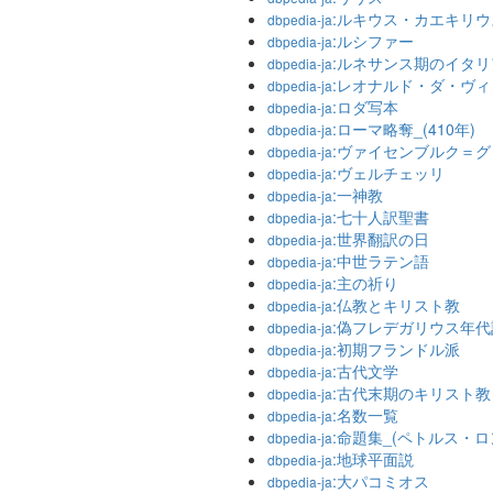
:ルキウス・カエキリ
dbpedia-ja
:ルシファー
dbpedia-ja
:ルネサンス期のイタ
dbpedia-ja
:レオナルド・ダ・ヴィ
dbpedia-ja
:ロダ写本
dbpedia-ja
:ローマ略奪_(410年)
dbpedia-ja
:ヴァイセンブルク＝
dbpedia-ja
:ヴェルチェッリ
dbpedia-ja
:一神教
dbpedia-ja
:七十人訳聖書
dbpedia-ja
:世界翻訳の日
dbpedia-ja
:中世ラテン語
dbpedia-ja
:主の祈り
dbpedia-ja
:仏教とキリスト教
dbpedia-ja
:偽フレデガリウス年代
dbpedia-ja
:初期フランドル派
dbpedia-ja
:古代文学
dbpedia-ja
:古代末期のキリスト教
dbpedia-ja
:名数一覧
dbpedia-ja
:命題集_(ペトルス・
dbpedia-ja
:地球平面説
dbpedia-ja
:大パコミオス
dbpedia-ja