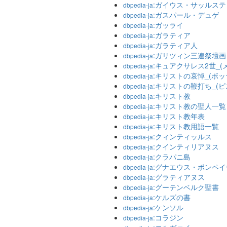
:ガイウス・サッルス
dbpedia-ja
:ガスパール・デュゲ
dbpedia-ja
:ガッライ
dbpedia-ja
:ガラティア
dbpedia-ja
:ガラティア人
dbpedia-ja
:ガリツィン三連祭壇画
dbpedia-ja
:キュアクサレス2世_(
dbpedia-ja
:キリストの哀悼_(ボ
dbpedia-ja
:キリストの鞭打ち_(
dbpedia-ja
:キリスト教
dbpedia-ja
:キリスト教の聖人一覧
dbpedia-ja
:キリスト教年表
dbpedia-ja
:キリスト教用語一覧
dbpedia-ja
:クィンティッルス
dbpedia-ja
:クインティリアヌス
dbpedia-ja
:クラパニ島
dbpedia-ja
:グナエウス・ポンペ
dbpedia-ja
:グラティアヌス
dbpedia-ja
:グーテンベルク聖書
dbpedia-ja
:ケルズの書
dbpedia-ja
:ケンソル
dbpedia-ja
:コラジン
dbpedia-ja