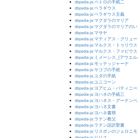
:ペトロの手紙二
dbpedia-ja
:ペラギウス
dbpedia-ja
:ペラギウス主義
dbpedia-ja
:マグダラのマリア
dbpedia-ja
:マグダラのマリアの
dbpedia-ja
:マサヤ
dbpedia-ja
:マティアス・グリュ
dbpedia-ja
:マルクス・トゥリウ
dbpedia-ja
:マルクス・ファビウ
dbpedia-ja
:ミメーシス_(アウエル
dbpedia-ja
:モッテッジャーナ
dbpedia-ja
:ヤコブの手紙
dbpedia-ja
:ユダの手紙
dbpedia-ja
:ユニコーン
dbpedia-ja
:ヨアヒム・パティニー
dbpedia-ja
:ヨハネの手紙三
dbpedia-ja
:ヨハネス・グーテンベ
dbpedia-ja
:ヨハネ文書
dbpedia-ja
:ヨハネ書簡
dbpedia-ja
:ラテン教父
dbpedia-ja
:ラテン語訳聖書
dbpedia-ja
:リスボンのジェロニ
dbpedia-ja
:リリス
dbpedia-ja