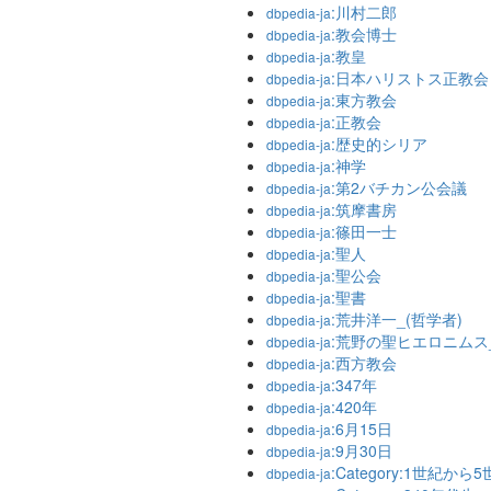
:川村二郎
dbpedia-ja
:教会博士
dbpedia-ja
:教皇
dbpedia-ja
:日本ハリストス正教会
dbpedia-ja
:東方教会
dbpedia-ja
:正教会
dbpedia-ja
:歴史的シリア
dbpedia-ja
:神学
dbpedia-ja
:第2バチカン公会議
dbpedia-ja
:筑摩書房
dbpedia-ja
:篠田一士
dbpedia-ja
:聖人
dbpedia-ja
:聖公会
dbpedia-ja
:聖書
dbpedia-ja
:荒井洋一_(哲学者)
dbpedia-ja
:荒野の聖ヒエロニムス
dbpedia-ja
:西方教会
dbpedia-ja
:347年
dbpedia-ja
:420年
dbpedia-ja
:6月15日
dbpedia-ja
:9月30日
dbpedia-ja
:Category:1世紀か
dbpedia-ja