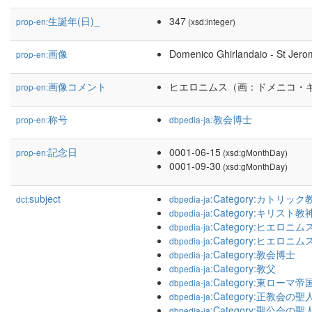
生誕年(日)_
347
prop-en:
(xsd:integer)
画像
Domenico Ghirlandaio - St Jerom
prop-en:
画像コメント
ヒエロニムス（画：ドメニコ・
prop-en:
称号
:教会博士
prop-en:
dbpedia-ja
記念日
0001-06-15
prop-en:
(xsd:gMonthDay)
0001-09-30
(xsd:gMonthDay)
subject
:Category:カトリッ
dct:
dbpedia-ja
:Category:キリスト
dbpedia-ja
:Category:ヒエロニム
dbpedia-ja
:Category:ヒエロニ
dbpedia-ja
:Category:教会博士
dbpedia-ja
:Category:教父
dbpedia-ja
:Category:東ローマ
dbpedia-ja
:Category:正教会の聖
dbpedia-ja
:Category:聖公会の聖
dbpedia-ja