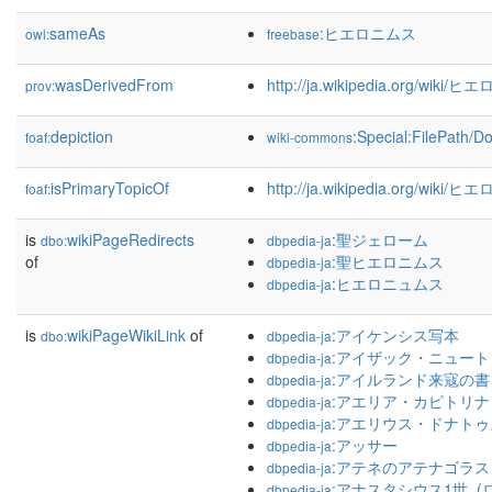
sameAs
:ヒエロニムス
owl:
freebase
wasDerivedFrom
http://ja.wikipedia.org/wiki
prov:
depiction
:Special:FilePath/
foaf:
wiki-commons
isPrimaryTopicOf
http://ja.wikipedia.org/wiki
foaf:
is
wikiPageRedirects
:聖ジェローム
dbo:
dbpedia-ja
of
:聖ヒエロニムス
dbpedia-ja
:ヒエロニュムス
dbpedia-ja
is
wikiPageWikiLink
of
:アイケンシス写本
dbo:
dbpedia-ja
:アイザック・ニュート
dbpedia-ja
:アイルランド来寇の書
dbpedia-ja
:アエリア・カピトリナ
dbpedia-ja
:アエリウス・ドナトゥ
dbpedia-ja
:アッサー
dbpedia-ja
:アテネのアテナゴラス
dbpedia-ja
:アナスタシウス1世_(
dbpedia-ja