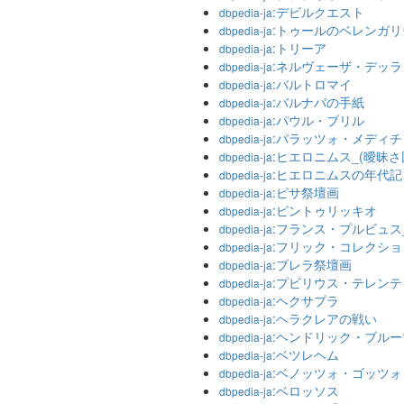
:デビルクエスト
dbpedia-ja
:トゥールのベレンガリ
dbpedia-ja
:トリーア
dbpedia-ja
:ネルヴェーザ・デッ
dbpedia-ja
:バルトロマイ
dbpedia-ja
:バルナバの手紙
dbpedia-ja
:パウル・ブリル
dbpedia-ja
:パラッツォ・メディ
dbpedia-ja
:ヒエロニムス_(曖昧さ
dbpedia-ja
:ヒエロニムスの年代記
dbpedia-ja
:ピサ祭壇画
dbpedia-ja
:ピントゥリッキオ
dbpedia-ja
:フランス・プルビュス_
dbpedia-ja
:フリック・コレクショ
dbpedia-ja
:ブレラ祭壇画
dbpedia-ja
:プビリウス・テレン
dbpedia-ja
:ヘクサプラ
dbpedia-ja
:ヘラクレアの戦い
dbpedia-ja
:ヘンドリック・ブル
dbpedia-ja
:ベツレヘム
dbpedia-ja
:ベノッツォ・ゴッツォ
dbpedia-ja
:ベロッソス
dbpedia-ja