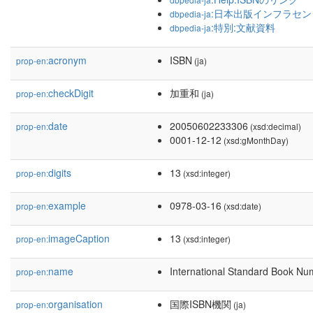
:日本出版インフラセン
dbpedia-ja
:特別:文献資料
dbpedia-ja
acronym
ISBN
prop-en:
(ja)
checkDigit
加重和
prop-en:
(ja)
date
20050602233306
prop-en:
(xsd:decimal)
0001-12-12
(xsd:gMonthDay)
digits
13
prop-en:
(xsd:integer)
example
0978-03-16
prop-en:
(xsd:date)
imageCaption
13
prop-en:
(xsd:integer)
name
International Standard Book Nu
prop-en:
organisation
国際ISBN機関
prop-en:
(ja)