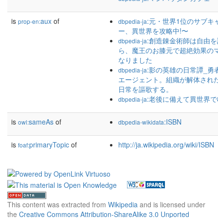
is
aux
of
:元・世界1位のサブキ
prop-en:
dbpedia-ja
ー、異世界を攻略中!〜
:創造錬金術師は自由
dbpedia-ja
ら、魔王のお膝元で超絶効果の
なりました
:影の英雄の日常譚_
dbpedia-ja
エージェント。組織が解体され
日常を謳歌する。
:老後に備えて異世界で
dbpedia-ja
is
sameAs
of
:ISBN
owl:
dbpedia-wikidata
is
primaryTopic
of
http://ja.wikipedia.org/wiki/ISBN
foaf:
This content was extracted from
Wikipedia
and is licensed under
the
Creative Commons Attribution-ShareAlike 3.0 Unported