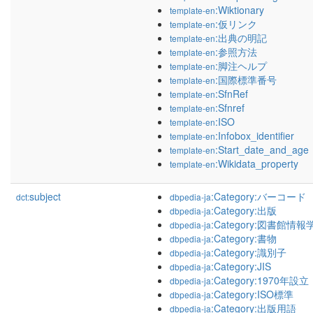
:Wiktionary
template-en
:仮リンク
template-en
:出典の明記
template-en
:参照方法
template-en
:脚注ヘルプ
template-en
:国際標準番号
template-en
:SfnRef
template-en
:Sfnref
template-en
:ISO
template-en
:Infobox_identifier
template-en
:Start_date_and_age
template-en
:Wikidata_property
template-en
subject
:Category:バーコード
dct:
dbpedia-ja
:Category:出版
dbpedia-ja
:Category:図書館情報
dbpedia-ja
:Category:書物
dbpedia-ja
:Category:識別子
dbpedia-ja
:Category:JIS
dbpedia-ja
:Category:1970年設立
dbpedia-ja
:Category:ISO標準
dbpedia-ja
:Category:出版用語
dbpedia-ja