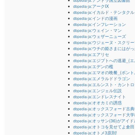
:アンドラ国立図書館
dbpedia-ja
:アークIX
dbpedia-ja
:イカルド・テンタクル
dbpedia-ja
:インドの漫画
dbpedia-ja
:インフレーション
dbpedia-ja
:ウェイン・マン
dbpedia-ja
:ウェザーニューズ
dbpedia-ja
:ウジェーヌ・スクリー
dbpedia-ja
:ウチの姫さまにはが
dbpedia-ja
:エアリセ
dbpedia-ja
:エジプトへの逃避_(エ
dbpedia-ja
:エデンの檻
dbpedia-ja
:エマオの晩餐_(ポント
dbpedia-ja
:エメラルドドラゴン
dbpedia-ja
:エルンスト・カント
dbpedia-ja
:エンジェル伝説
dbpedia-ja
:エンドレスナイト
dbpedia-ja
:オオカミの誘惑
dbpedia-ja
:オックスフォード古
dbpedia-ja
:オックスフォード大
dbpedia-ja
:オッサン(36)がアイ
dbpedia-ja
:オトコを見せてよ倉田
dbpedia-ja
:オトメ3原則!
dbpedia-ja