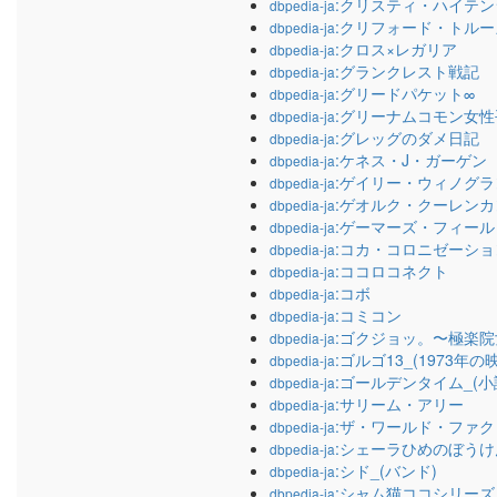
:クリスティ・ハイテ
dbpedia-ja
:クリフォード・トル
dbpedia-ja
:クロス×レガリア
dbpedia-ja
:グランクレスト戦記
dbpedia-ja
:グリードパケット∞
dbpedia-ja
:グリーナムコモン女
dbpedia-ja
:グレッグのダメ日記
dbpedia-ja
:ケネス・J・ガーゲン
dbpedia-ja
:ゲイリー・ウィノグラ
dbpedia-ja
:ゲオルク・クーレンカ
dbpedia-ja
:ゲーマーズ・フィール
dbpedia-ja
:コカ・コロニゼーショ
dbpedia-ja
:ココロコネクト
dbpedia-ja
:コボ
dbpedia-ja
:コミコン
dbpedia-ja
:ゴクジョッ。〜極楽
dbpedia-ja
:ゴルゴ13_(1973年の
dbpedia-ja
:ゴールデンタイム_(小
dbpedia-ja
:サリーム・アリー
dbpedia-ja
:ザ・ワールド・ファ
dbpedia-ja
:シェーラひめのぼうけ
dbpedia-ja
:シド_(バンド)
dbpedia-ja
:シャム猫ココシリーズ
dbpedia-ja