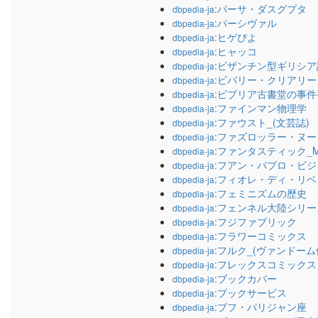
:パーサ・ダスグプタ
dbpedia-ja
:パーシヴァル
dbpedia-ja
:ヒゲぴよ
dbpedia-ja
:ヒャッコ
dbpedia-ja
:ビザンチン型ギリシ
dbpedia-ja
:ビバリー・クリアリー
dbpedia-ja
:ビブリア古書堂の事件
dbpedia-ja
:ファインマン物理学
dbpedia-ja
:ファウスト_(文芸誌)
dbpedia-ja
:ファズロッラー・ヌー
dbpedia-ja
:ファンタスティック_Mr
dbpedia-ja
:フアン・パブロ・ビ
dbpedia-ja
:フィオレ・ディ・リベ
dbpedia-ja
:フェミニズムの歴史
dbpedia-ja
:フェンネル大陸シリー
dbpedia-ja
:フジファブリック
dbpedia-ja
:フラワーコミックス
dbpedia-ja
:フルク_(ヴァンドーム
dbpedia-ja
:フレックスコミックス
dbpedia-ja
:ブックカバー
dbpedia-ja
:ブックサービス
dbpedia-ja
:ブフ・パリジャン座
dbpedia-ja