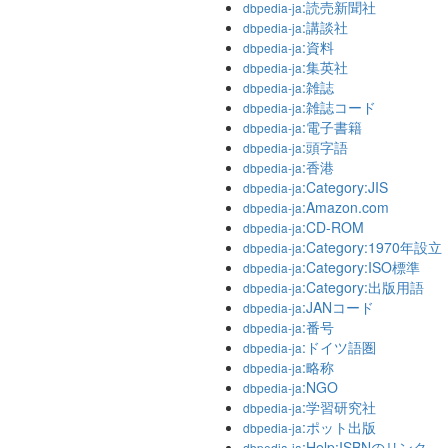
:読売新聞社
dbpedia-ja
:講談社
dbpedia-ja
:資料
dbpedia-ja
:集英社
dbpedia-ja
:雑誌
dbpedia-ja
:雑誌コード
dbpedia-ja
:電子書籍
dbpedia-ja
:頭字語
dbpedia-ja
:香港
dbpedia-ja
:Category:JIS
dbpedia-ja
:Amazon.com
dbpedia-ja
:CD-ROM
dbpedia-ja
:Category:1970年設立
dbpedia-ja
:Category:ISO標準
dbpedia-ja
:Category:出版用語
dbpedia-ja
:JANコード
dbpedia-ja
:番号
dbpedia-ja
:ドイツ語圏
dbpedia-ja
:略称
dbpedia-ja
:NGO
dbpedia-ja
:学習研究社
dbpedia-ja
:ポット出版
dbpedia-ja
:Help:ISBNのリンク
dbpedia-ja