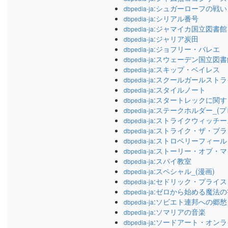
:シュガーローフの戦い
dbpedia-ja
:シリアル番号
dbpedia-ja
:ジャマイカ国立図書館
dbpedia-ja
:ジャリア炭田
dbpedia-ja
:ジョフリー・バレエ
dbpedia-ja
:スウェーデン国立図書
dbpedia-ja
:スキップ・ベイレス
dbpedia-ja
:スクールガールスト
dbpedia-ja
:スタイルノート
dbpedia-ja
:スタートレックに関
dbpedia-ja
:ステークホルダー_(
dbpedia-ja
:ストライクウィッチー
dbpedia-ja
:ストライク・ザ・ブラ
dbpedia-ja
:ストロベリーフィール
dbpedia-ja
:ストーリー・オブ・マ
dbpedia-ja
:スパイ教室
dbpedia-ja
:スペシャル_(漫画)
dbpedia-ja
:セドリック・プライス
dbpedia-ja
:ゼロから始める魔法の
dbpedia-ja
:ソビエト連邦への郷愁
dbpedia-ja
:ソマリアの音楽
dbpedia-ja
:ソードアート・オンラ
dbpedia-ja