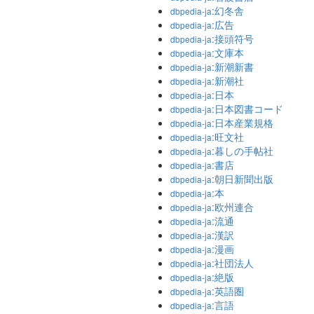
:幻冬舎
dbpedia-ja
:広告
dbpedia-ja
:接頭符号
dbpedia-ja
:文庫本
dbpedia-ja
:新潮新書
dbpedia-ja
:新潮社
dbpedia-ja
:日本
dbpedia-ja
:日本図書コード
dbpedia-ja
:日本産業規格
dbpedia-ja
:旺文社
dbpedia-ja
:暮しの手帖社
dbpedia-ja
:書店
dbpedia-ja
:朝日新聞出版
dbpedia-ja
:本
dbpedia-ja
:欧州連合
dbpedia-ja
:流通
dbpedia-ja
:漢訳
dbpedia-ja
:漫画
dbpedia-ja
:社団法人
dbpedia-ja
:絶版
dbpedia-ja
:英語圏
dbpedia-ja
:言語
dbpedia-ja