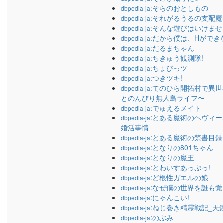
:そらのおとしもの
dbpedia-ja
:それがるうるの支配魔
dbpedia-ja
:そんな遊びはいけませ
dbpedia-ja
:だから僕は、Hができ
dbpedia-ja
:だるまちゃん
dbpedia-ja
:ちきゅう観測隊!
dbpedia-ja
:ちょびっツ
dbpedia-ja
:つきツキ!
dbpedia-ja
:てのひら開拓村で異
dbpedia-ja
とのんびり無人島ライフ〜
:でゅえるメイト
dbpedia-ja
:とある魔術のヘヴィ
dbpedia-ja
婚活事情
:とある魔術の禁書目録
dbpedia-ja
:となりの801ちゃん
dbpedia-ja
:となりの魔王
dbpedia-ja
:とわいすあっぷっ!
dbpedia-ja
:ど根性ガエルの娘
dbpedia-ja
:なぜ僕の世界を誰も覚
dbpedia-ja
:にゃんこい!
dbpedia-ja
:ねじ巻き精霊戦記_天
dbpedia-ja
:のぶみ
dbpedia-ja