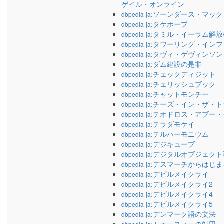
ゲイル・オンライン
:ソーンダース・マッ
dbpedia-ja
:タケホープ
dbpedia-ja
:タミル・イーラム解放
dbpedia-ja
:タワーリング・イン
dbpedia-ja
:タヴィ・ゲヴィンソン
dbpedia-ja
:ダム建設の是非
dbpedia-ja
:チェックディジット
dbpedia-ja
:チェリッシュブック
dbpedia-ja
:チャットモンチー
dbpedia-ja
:チーズ・イン・ザ・
dbpedia-ja
:テオドロス・アブー
dbpedia-ja
:テラダモケイ
dbpedia-ja
:テルハーモニウム
dbpedia-ja
:デジキューブ
dbpedia-ja
:デジタルオブジェク
dbpedia-ja
:デスマーチからはじ
dbpedia-ja
:デビルメイクライ
dbpedia-ja
:デビルメイクライ2
dbpedia-ja
:デビルメイクライ4
dbpedia-ja
:デビルメイクライ5
dbpedia-ja
:デンマーク語の文法
dbpedia-ja