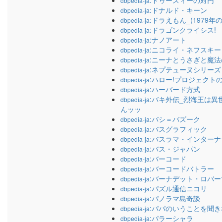
:トゥースィーの対円
dbpedia-ja
:ドナルド・キーン
dbpedia-ja
:ドラえもん_(1979
dbpedia-ja
:ドラゴンクライシス!
dbpedia-ja
:ナノアート
dbpedia-ja
:ニコライ・ネフスキー
dbpedia-ja
:ニーナとうさぎと魔
dbpedia-ja
:ネプテューヌシリーズ
dbpedia-ja
:ハロー!プロジェクト
dbpedia-ja
:ハーバード方式
dbpedia-ja
:バキ外伝_烈海王は
dbpedia-ja
んッッ
:バシ＝バズーク
dbpedia-ja
:バスグラフィック
dbpedia-ja
:バスラマ・インター
dbpedia-ja
:バス・ジャパン
dbpedia-ja
:バーコード
dbpedia-ja
:バーコードバトラー
dbpedia-ja
:バーナデット・ロバー
dbpedia-ja
:パズル通信ニコリ
dbpedia-ja
:パノラマ島奇談
dbpedia-ja
:パパのいうことを聞き
dbpedia-ja
:パラーシャラ
dbpedia-ja