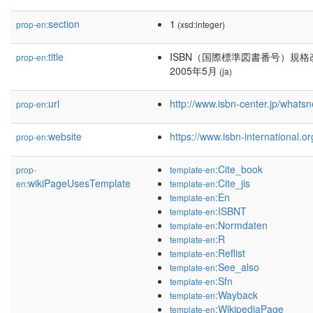
section
1
prop-en:
(xsd:integer)
title
ISBN（国際標準図書番号）規格
prop-en:
2005年5月
(ja)
url
http://www.isbn-center.jp/whats
prop-en:
website
https://www.isbn-international.or
prop-en:
:Cite_book
prop-
template-en
wikiPageUsesTemplate
:Cite_jis
en:
template-en
:En
template-en
:ISBNT
template-en
:Normdaten
template-en
:R
template-en
:Reflist
template-en
:See_also
template-en
:Sfn
template-en
:Wayback
template-en
:WikipediaPage
template-en