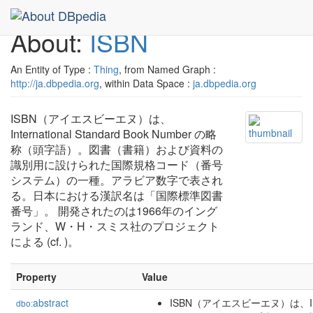
About:
ISBN
An Entity of Type :
Thing
, from Named Graph :
http://ja.dbpedia.org
, within Data Space :
ja.dbpedia.org
ISBN（アイエスビーエヌ）は、
International Standard Book Number の略
称（頭字語）。図書（書籍）および資料の
識別用に設けられた国際規格コード（番号
システム）の一種。アラビア数字で表され
る。日本における漢訳名は「国際標準図書
番号」。 開発されたのは1966年のイング
ランド、W・H・スミス社のプロジェクト
による (cf. )。
Property
Value
abstract
ISBN（アイエスビーエヌ）は、Interna
dbo: