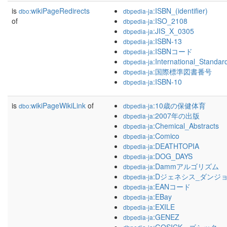
is
wikiPageRedirects
:ISBN_(identifier)
dbo:
dbpedia-ja
of
:ISO_2108
dbpedia-ja
:JIS_X_0305
dbpedia-ja
:ISBN-13
dbpedia-ja
:ISBNコード
dbpedia-ja
:International_Stand
dbpedia-ja
:国際標準図書番号
dbpedia-ja
:ISBN-10
dbpedia-ja
is
wikiPageWikiLink
of
:10歳の保健体育
dbo:
dbpedia-ja
:2007年の出版
dbpedia-ja
:Chemical_Abstracts
dbpedia-ja
:Comico
dbpedia-ja
:DEATHTOPIA
dbpedia-ja
:DOG_DAYS
dbpedia-ja
:Dammアルゴリズム
dbpedia-ja
:Dジェネシス_ダンジ
dbpedia-ja
:EANコード
dbpedia-ja
:EBay
dbpedia-ja
:EXILE
dbpedia-ja
:GENEZ
dbpedia-ja