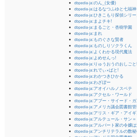
:のん_(女優)
dbpedia-ja
:はるなつふゆと七福神
dbpedia-ja
:ひきこもり探偵シリー
dbpedia-ja
:まよチキ!
dbpedia-ja
:まるごと・杏樹学園
dbpedia-ja
:まれ
dbpedia-ja
:ものぐさな賢者
dbpedia-ja
:ものしりソクラくん
dbpedia-ja
:よくわかる現代魔法
dbpedia-ja
:よめせんっ!
dbpedia-ja
:りゅうおうのおしごと
dbpedia-ja
:れでぃ×ばと!
dbpedia-ja
:わかつきひかる
dbpedia-ja
:わざぼー
dbpedia-ja
:アオイハルノスベテ
dbpedia-ja
:アクセル・ワールド
dbpedia-ja
:アブー・サイード・
dbpedia-ja
:アメリカ議会図書館
dbpedia-ja
:アリス・ギア・アイギ
dbpedia-ja
:アルテュール・サン
dbpedia-ja
:アルバート家の令嬢
dbpedia-ja
:アンチリテラルの数秘
dbpedia-ja