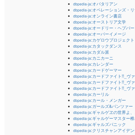
:オバタリアン
dbpedia-ja
:オペレーションズ・
dbpedia-ja
:オンライン書店
dbpedia-ja
:オーストリア文学
dbpedia-ja
:オードリー・ヘプバー
dbpedia-ja
:オーバーイメージ
dbpedia-ja
:カゲロウプロジェクト
dbpedia-ja
:カタックダンス
dbpedia-ja
:カダル派
dbpedia-ja
:カニカーニ
dbpedia-ja
:カレンダー
dbpedia-ja
:カードゲーマー
dbpedia-ja
:カードファイト!!_ヴ
dbpedia-ja
:カードファイト!!_ヴァ
dbpedia-ja
:カードファイト!!_ヴ
dbpedia-ja
:カーリル
dbpedia-ja
:カール・メンガー
dbpedia-ja
:ガールズ&パンツァー
dbpedia-ja
:ギャルゲヱの世界よ、
dbpedia-ja
:ギャルゲーマスター椎
dbpedia-ja
:ギャルズパニック
dbpedia-ja
:クリスチャンアイデ
dbpedia-ja