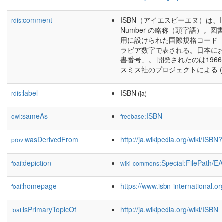
comment
ISBN（アイエスビーエヌ）は、Interna
rdfs:
Number の略称（頭字語）。
用に設けられた国際規格コード
ラビア数字で表される。日本に
書番号」。 開発されたのは196
スミス社のプロジェクトによる (cf
label
ISBN
rdfs:
(ja)
sameAs
:ISBN
owl:
freebase
wasDerivedFrom
http://ja.wikipedia.org/wiki/IS
prov:
depiction
:Special:FilePath/
foaf:
wiki-commons
homepage
https://www.isbn-international.or
foaf:
isPrimaryTopicOf
http://ja.wikipedia.org/wiki/ISBN
foaf: