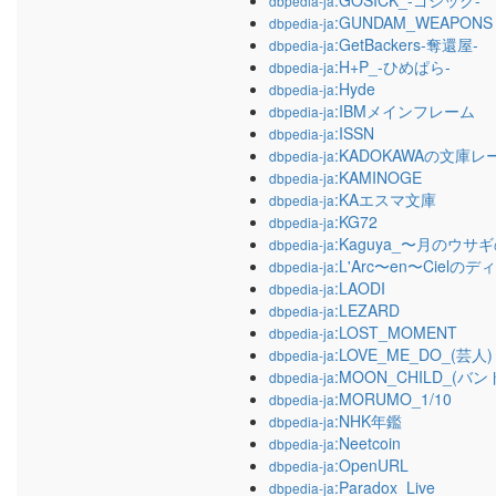
:GOSICK_-ゴシック-
dbpedia-ja
:GUNDAM_WEAPONS
dbpedia-ja
:GetBackers-奪還屋-
dbpedia-ja
:H+P_-ひめぱら-
dbpedia-ja
:Hyde
dbpedia-ja
:IBMメインフレーム
dbpedia-ja
:ISSN
dbpedia-ja
:KADOKAWAの文庫レ
dbpedia-ja
:KAMINOGE
dbpedia-ja
:KAエスマ文庫
dbpedia-ja
:KG72
dbpedia-ja
:Kaguya_〜月のウ
dbpedia-ja
:L'Arc〜en〜Ciel
dbpedia-ja
:LAODI
dbpedia-ja
:LEZARD
dbpedia-ja
:LOST_MOMENT
dbpedia-ja
:LOVE_ME_DO_(芸人)
dbpedia-ja
:MOON_CHILD_(バン
dbpedia-ja
:MORUMO_1/10
dbpedia-ja
:NHK年鑑
dbpedia-ja
:Neetcoin
dbpedia-ja
:OpenURL
dbpedia-ja
:Paradox_Live
dbpedia-ja