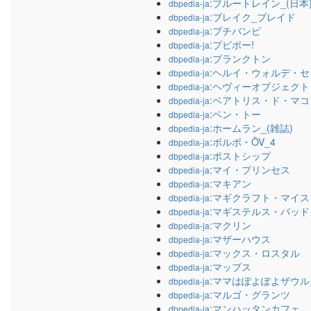
:ブルートレイン_(日本
dbpedia-ja
:ブレイク_ブレイド
dbpedia-ja
:プチバンピ
dbpedia-ja
:プピポー!
dbpedia-ja
:プランクトン
dbpedia-ja
:ヘルイ・ウォルデ・
dbpedia-ja
:ヘヴィーオブジェクト
dbpedia-ja
:ベアトリス・ド・マコン
dbpedia-ja
:ベン・トー
dbpedia-ja
:ホームラン_(雑誌)
dbpedia-ja
:ボルボ・ÖV_4
dbpedia-ja
:ポストシップ
dbpedia-ja
:マイ・プリンセス
dbpedia-ja
:マキアン
dbpedia-ja
:マギクラフト・マイス
dbpedia-ja
:マギステルス・バッ
dbpedia-ja
:マクリン
dbpedia-ja
:マザーハウス
dbpedia-ja
:マックス・ロスタル
dbpedia-ja
:マップス
dbpedia-ja
:ママはぽよぽよザウ
dbpedia-ja
:マルゴ・グランツ
dbpedia-ja
:マンハッタンカフェ
dbpedia-ja