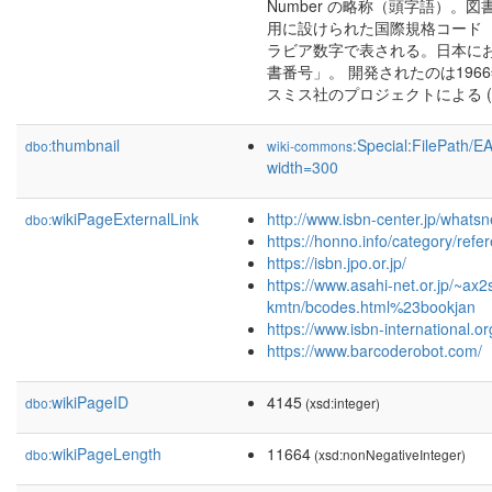
Number の略称（頭字語）。
用に設けられた国際規格コード
ラビア数字で表される。日本に
書番号」。 開発されたのは196
スミス社のプロジェクトによる (cf
thumbnail
:Special:FilePath/
dbo:
wiki-commons
width=300
wikiPageExternalLink
http://www.isbn-center.jp/whats
dbo:
https://honno.info/category/refe
https://isbn.jpo.or.jp/
https://www.asahi-net.or.jp/~ax2
kmtn/bcodes.html%23bookjan
https://www.isbn-international.or
https://www.barcoderobot.com/
wikiPageID
4145
dbo:
(xsd:integer)
wikiPageLength
11664
dbo:
(xsd:nonNegativeInteger)