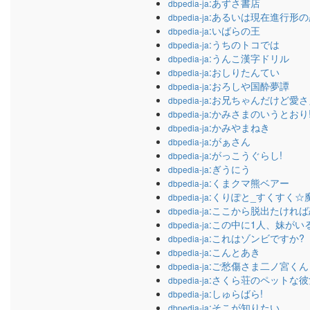
:あずさ書店
dbpedia-ja
:あるいは現在進行形
dbpedia-ja
:いばらの王
dbpedia-ja
:うちのトコでは
dbpedia-ja
:うんこ漢字ドリル
dbpedia-ja
:おしりたんてい
dbpedia-ja
:おろしや国酔夢譚
dbpedia-ja
:お兄ちゃんだけど愛
dbpedia-ja
:かみさまのいうとおり
dbpedia-ja
:かみやまねき
dbpedia-ja
:がぁさん
dbpedia-ja
:がっこうぐらし!
dbpedia-ja
:ぎうにう
dbpedia-ja
:くまクマ熊ベアー
dbpedia-ja
:くりぽと_すくすく☆
dbpedia-ja
:ここから脱出たけれ
dbpedia-ja
:この中に1人、妹がいる
dbpedia-ja
:これはゾンビですか?
dbpedia-ja
:こんとあき
dbpedia-ja
:ご愁傷さま二ノ宮くん
dbpedia-ja
:さくら荘のペットな彼
dbpedia-ja
:しゅらばら!
dbpedia-ja
:そこが知りたい
dbpedia-ja