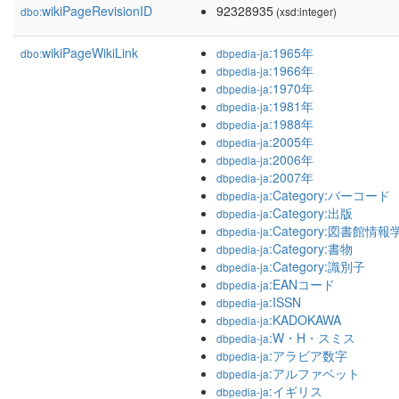
wikiPageRevisionID
92328935
dbo:
(xsd:integer)
wikiPageWikiLink
:1965年
dbo:
dbpedia-ja
:1966年
dbpedia-ja
:1970年
dbpedia-ja
:1981年
dbpedia-ja
:1988年
dbpedia-ja
:2005年
dbpedia-ja
:2006年
dbpedia-ja
:2007年
dbpedia-ja
:Category:バーコード
dbpedia-ja
:Category:出版
dbpedia-ja
:Category:図書館情報
dbpedia-ja
:Category:書物
dbpedia-ja
:Category:識別子
dbpedia-ja
:EANコード
dbpedia-ja
:ISSN
dbpedia-ja
:KADOKAWA
dbpedia-ja
:W・H・スミス
dbpedia-ja
:アラビア数字
dbpedia-ja
:アルファベット
dbpedia-ja
:イギリス
dbpedia-ja