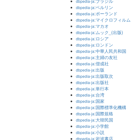
:ブラジル
dbpedia-ja
:ベルリン
dbpedia-ja
:ポーランド
dbpedia-ja
:マイクロフィルム
dbpedia-ja
:マカオ
dbpedia-ja
:ムック_(出版)
dbpedia-ja
:ロシア
dbpedia-ja
:ロンドン
dbpedia-ja
:中華人民共和国
dbpedia-ja
:主婦の友社
dbpedia-ja
:偕成社
dbpedia-ja
:出版
dbpedia-ja
:出版取次
dbpedia-ja
:出版社
dbpedia-ja
:単行本
dbpedia-ja
:台湾
dbpedia-ja
:国家
dbpedia-ja
:国際標準化機構
dbpedia-ja
:国際規格
dbpedia-ja
:大韓民国
dbpedia-ja
:小学館
dbpedia-ja
:小説
dbpedia-ja
:岩波書店
dbpedia-ja