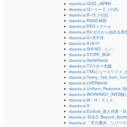
:QUIZ_JAPAN
dbpedia-ja
:Qシリーズ_(小説)
dbpedia-ja
:R-15_(小説)
dbpedia-ja
:RAS症候群
dbpedia-ja
:RPGツクール
dbpedia-ja
:Re:ゼロから始める異
dbpedia-ja
:S.I.R.E.N.
dbpedia-ja
:S1A-01
dbpedia-ja
:SHI-NO_-シノ-
dbpedia-ja
:STORY_BOX
dbpedia-ja
:StylishNoob
dbpedia-ja
:TVスター名鑑
dbpedia-ja
:TXNニュースワイド
dbpedia-ja
:Teeny_Ted_from_Tur
dbpedia-ja
:UVERworld
dbpedia-ja
:Uniform_Resource_N
dbpedia-ja
:WORKING!!_(WEB版)
dbpedia-ja
:W・H・スミス
dbpedia-ja
:X
dbpedia-ja
:Écriture_新人作家
dbpedia-ja
:“B.A.D.”Beyond_Anot
dbpedia-ja
:「天久鷹央」シリーズ
dbpedia-ja