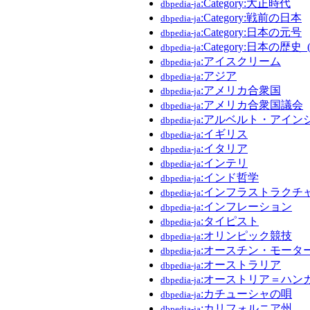
:Category:大正時代
dbpedia-ja
:Category:戦前の日本
dbpedia-ja
:Category:日本の元号
dbpedia-ja
:Category:日本の歴史
dbpedia-ja
:アイスクリーム
dbpedia-ja
:アジア
dbpedia-ja
:アメリカ合衆国
dbpedia-ja
:アメリカ合衆国議会
dbpedia-ja
:アルベルト・アイン
dbpedia-ja
:イギリス
dbpedia-ja
:イタリア
dbpedia-ja
:インテリ
dbpedia-ja
:インド哲学
dbpedia-ja
:インフラストラクチ
dbpedia-ja
:インフレーション
dbpedia-ja
:タイピスト
dbpedia-ja
:オリンピック競技
dbpedia-ja
:オースチン・モータ
dbpedia-ja
:オーストラリア
dbpedia-ja
:オーストリア＝ハン
dbpedia-ja
:カチューシャの唄
dbpedia-ja
:カリフォルニア州
dbpedia-ja