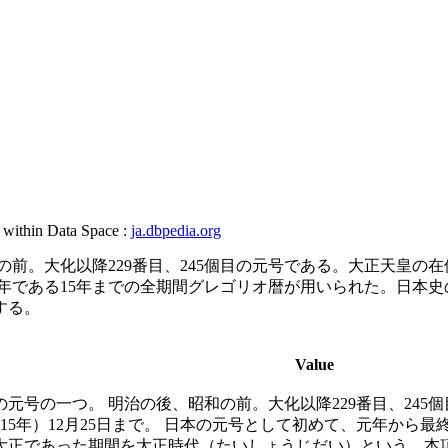
, within Data Space :
ja.dbpedia.org
。大化以降229番目、245個目の元号である。大正天皇の在位期間
最終年である15年までの全期間グレゴリオ暦が用いられた。日本
する。
Value
元号の一つ。 明治の後、昭和の前。大化以降229番目、245
大正15年）12月25日まで。 日本の元号として初めて、元年か
大正であった期間を大正時代（たいしょうじだい）という。本