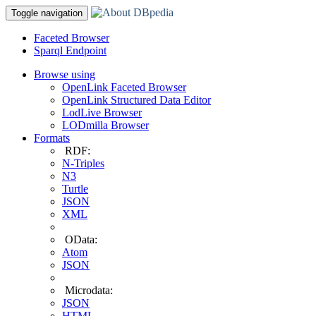
Toggle navigation
Faceted Browser
Sparql Endpoint
Browse using
OpenLink Faceted Browser
OpenLink Structured Data Editor
LodLive Browser
LODmilla Browser
Formats
RDF:
N-Triples
N3
Turtle
JSON
XML
OData:
Atom
JSON
Microdata:
JSON
HTML