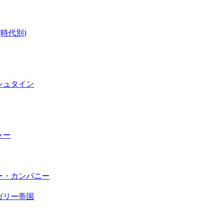
_(時代別)
シュタイン
ャー
ー・カンパニー
ガリー帝国