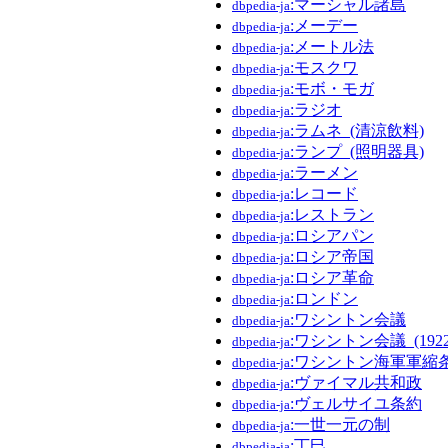
:マーシャル諸島
dbpedia-ja
:メーデー
dbpedia-ja
:メートル法
dbpedia-ja
:モスクワ
dbpedia-ja
:モボ・モガ
dbpedia-ja
:ラジオ
dbpedia-ja
:ラムネ_(清涼飲料)
dbpedia-ja
:ランプ_(照明器具)
dbpedia-ja
:ラーメン
dbpedia-ja
:レコード
dbpedia-ja
:レストラン
dbpedia-ja
:ロシアパン
dbpedia-ja
:ロシア帝国
dbpedia-ja
:ロシア革命
dbpedia-ja
:ロンドン
dbpedia-ja
:ワシントン会議
dbpedia-ja
:ワシントン会議_(192
dbpedia-ja
:ワシントン海軍軍縮
dbpedia-ja
:ヴァイマル共和政
dbpedia-ja
:ヴェルサイユ条約
dbpedia-ja
:一世一元の制
dbpedia-ja
:丁巳
dbpedia-ja