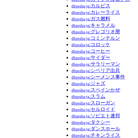
:カルピス
dbpedia-ja
:カレーライス
dbpedia-ja
:ガス燃料
dbpedia-ja
:キャラメル
dbpedia-ja
:グレゴリオ暦
dbpedia-ja
:コミンテルン
dbpedia-ja
:コロッケ
dbpedia-ja
:コーヒー
dbpedia-ja
:サイダー
dbpedia-ja
:サラリーマン
dbpedia-ja
:シベリア出兵
dbpedia-ja
:シーメンス事件
dbpedia-ja
:ジャズ
dbpedia-ja
:スペインかぜ
dbpedia-ja
:スラム
dbpedia-ja
:スローガン
dbpedia-ja
:セルロイド
dbpedia-ja
:ソビエト連邦
dbpedia-ja
:タクシー
dbpedia-ja
:ダンスホール
dbpedia-ja
:チキンライス
dbpedia-ja