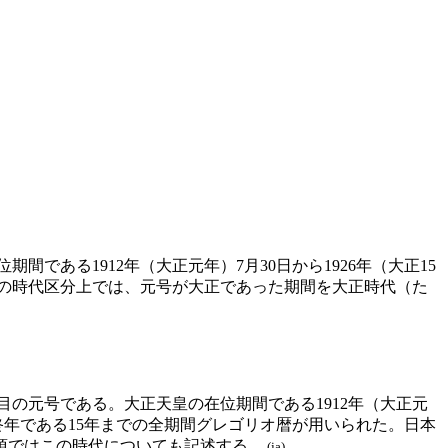
である1912年（大正元年）7月30日から1926年（大正15
史の時代区分上では、元号が大正であった期間を大正時代（た
個目の元号である。大正天皇の在位期間である1912年（大正元
ら最終年である15年までの全期間グレゴリオ暦が用いられた。日本
項ではこの時代についても記述する。
(ja)