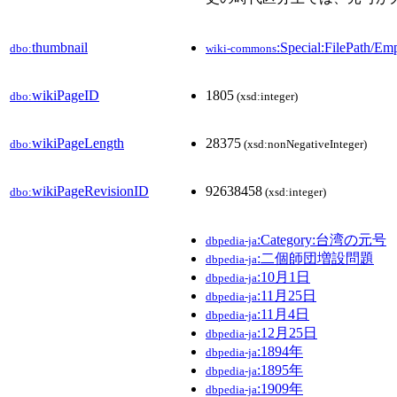
thumbnail
:Special:FilePath/E
dbo:
wiki-commons
wikiPageID
1805
dbo:
(xsd:integer)
wikiPageLength
28375
dbo:
(xsd:nonNegativeInteger)
wikiPageRevisionID
92638458
dbo:
(xsd:integer)
:Category:台湾の元号
dbpedia-ja
:二個師団増設問題
dbpedia-ja
:10月1日
dbpedia-ja
:11月25日
dbpedia-ja
:11月4日
dbpedia-ja
:12月25日
dbpedia-ja
:1894年
dbpedia-ja
:1895年
dbpedia-ja
:1909年
dbpedia-ja