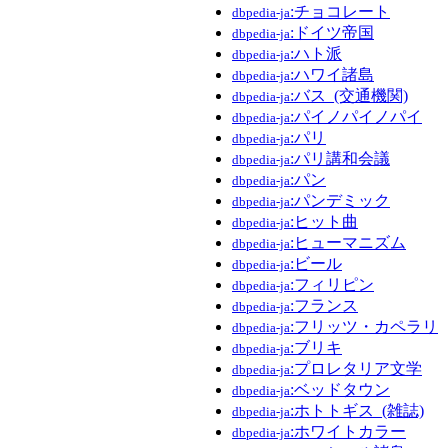
:チョコレート
dbpedia-ja
:ドイツ帝国
dbpedia-ja
:ハト派
dbpedia-ja
:ハワイ諸島
dbpedia-ja
:バス_(交通機関)
dbpedia-ja
:パイノパイノパイ
dbpedia-ja
:パリ
dbpedia-ja
:パリ講和会議
dbpedia-ja
:パン
dbpedia-ja
:パンデミック
dbpedia-ja
:ヒット曲
dbpedia-ja
:ヒューマニズム
dbpedia-ja
:ビール
dbpedia-ja
:フィリピン
dbpedia-ja
:フランス
dbpedia-ja
:フリッツ・カペラリ
dbpedia-ja
:ブリキ
dbpedia-ja
:プロレタリア文学
dbpedia-ja
:ベッドタウン
dbpedia-ja
:ホトトギス_(雑誌)
dbpedia-ja
:ホワイトカラー
dbpedia-ja