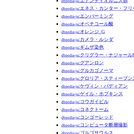
:エナンティオルニス類
dbpedia-ja
:エネス・カンター・フリ
dbpedia-ja
:エンバーミング
dbpedia-ja
:オベチコール酸
dbpedia-ja
:オレンジ_G
dbpedia-ja
:カメラ・ルシダ
dbpedia-ja
:ギムザ染色
dbpedia-ja
:クリグラー・ナジャール
dbpedia-ja
:グアンロン
dbpedia-ja
:グルカゴノーマ
dbpedia-ja
:グロリア・スティーブン
dbpedia-ja
:ケヴィン・パディアン
dbpedia-ja
:ゲイル・ホプキンス
dbpedia-ja
:コウガイビル
dbpedia-ja
:コネクトーム
dbpedia-ja
:コンゴーレッド
dbpedia-ja
:コンピュータ断層撮影
dbpedia-ja
:ゴルゴサウルス
dbpedia-ja