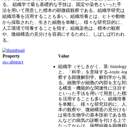
る。 組織学で最も基礎的な手技は、固定や染色といった手
法を用いて用意した標本の顕微鏡観察である。組織学研究は
組織培養を活用することも多い。組織培養とは、ヒトや動物
から採取された、生きた細胞を単離し、様々な研究目的に、
人工環境で培養することを指す。組織染色は、標本の観察
や、微細構造の見分けを容易にするために、しばしば行われ
る。
Property
Value
abstract
dbo:
組織学（そしきがく、英: histolog
と、「科学」を意味する-λογία 
察する顕微解剖学。解剖学から発
る。細胞学が細胞の内部を主な対
る構造・機能的な関連性に注目す
といった手法を用いて用意した標
を活用することも多い。組織培養
を単離し、様々な研究目的に、人
本の観察や、微細構造の見分けを
は発生生物学の基本技術である他
んなどの病気の診断を付ける上で
なってからは、病態組織を顕微鏡