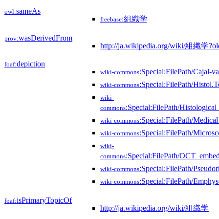
sameAs
owl:
:組織学
freebase
wasDerivedFrom
prov:
http://ja.wikipedia.org/wiki/組織学?
depiction
foaf:
:Special:FilePath/Cajal-va
wiki-commons
:Special:FilePath/Histol.
wiki-commons
wiki-
:Special:FilePath/Histologic
commons
:Special:FilePath/Medical
wiki-commons
:Special:FilePath/Micros
wiki-commons
wiki-
:Special:FilePath/OCT_embe
commons
:Special:FilePath/Pseud
wiki-commons
:Special:FilePath/Emph
wiki-commons
isPrimaryTopicOf
foaf:
http://ja.wikipedia.org/wiki/組織学