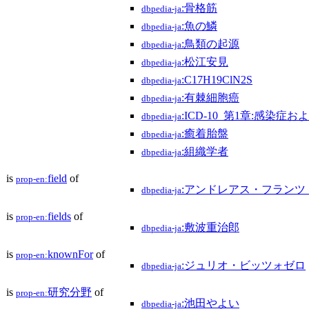
:骨格筋
dbpedia-ja
:魚の鱗
dbpedia-ja
:鳥類の起源
dbpedia-ja
:松江安見
dbpedia-ja
:C17H19ClN2S
dbpedia-ja
:有棘細胞癌
dbpedia-ja
:ICD-10_第1章:感染症
dbpedia-ja
:癒着胎盤
dbpedia-ja
:組織学者
dbpedia-ja
is
field
of
prop-en:
:アンドレアス・フラン
dbpedia-ja
is
fields
of
prop-en:
:敷波重治郎
dbpedia-ja
is
knownFor
of
prop-en:
:ジュリオ・ビッツォゼロ
dbpedia-ja
is
研究分野
of
prop-en:
:池田やよい
dbpedia-ja