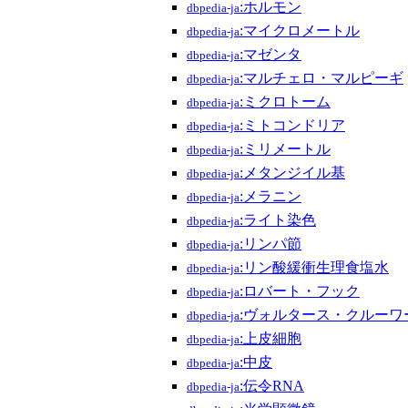
:ホルモン
dbpedia-ja
:マイクロメートル
dbpedia-ja
:マゼンタ
dbpedia-ja
:マルチェロ・マルピーギ
dbpedia-ja
:ミクロトーム
dbpedia-ja
:ミトコンドリア
dbpedia-ja
:ミリメートル
dbpedia-ja
:メタンジイル基
dbpedia-ja
:メラニン
dbpedia-ja
:ライト染色
dbpedia-ja
:リンパ節
dbpedia-ja
:リン酸緩衝生理食塩水
dbpedia-ja
:ロバート・フック
dbpedia-ja
:ヴォルタース・クルーワ
dbpedia-ja
:上皮細胞
dbpedia-ja
:中皮
dbpedia-ja
:伝令RNA
dbpedia-ja