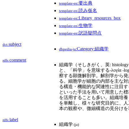
:要出典
template-en
:読み仮名
template-en
:Library_resources_box
template-en
:生物学
template-en
:訳語疑問点
template-en
subject
dct:
:Category:組織学
dbpedia-ja
comment
rdfs:
組織学（そしきがく、英: histolog
と、「科学」を意味する-λογία 
察する顕微解剖学。解剖学から発
る。細胞学が細胞の内部を主な対
る構造・機能的な関連性に注目す
といった手法を用いて用意した標
を活用することも多い。組織培養
を単離し、様々な研究目的に、人
本の観察や、微細構造の見分けを
label
rdfs:
組織学
(ja)