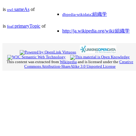
is
sameAs
of
owl:
:組織学
dbpedia-wikidata
is
primaryTopic
of
foaf:
http://ja.wikipedia.org/wiki/組織学
This content was extracted from
Wikipedia
and is licensed under the
Creative
Commons Attribution-ShareAlike 3.0 Unported License