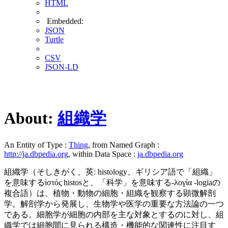
HTML
Embedded:
JSON
Turtle
CSV
JSON-LD
About:
組織学
An Entity of Type :
Thing
, from Named Graph :
http://ja.dbpedia.org
, within Data Space :
ja.dbpedia.org
組織学（そしきがく、英: histology、ギリシア語で「組織」
を意味するἱστός histosと、「科学」を意味する-λογία -logiaの
複合語）は、植物・動物の細胞・組織を観察する顕微解剖
学。解剖学から発展し、生物学や医学の重要な方法論の一つ
である。細胞学が細胞の内部を主な対象とするのに対し、組
織学では細胞間に見られる構造・機能的な関連性に注目す