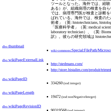
ツールとなった。海外では、経験
ある）が、組織病理の検査を自ら
では、病理専門医が検査と診断を
ばれている。海外では、検査のた
術者」（英: histotechnicians, histology
「医療科学者」（英: medical scientists）
laboratory technician）、（英:
訳）。彼らの研究領域は histote
thumbnail
dbo:
:Special:FilePath/Micros
wiki-commons
wikiPageExternalLink
dbo:
http://stedmans.com/
http://store.histalim.com/produit/trim
wikiPageID
dbo:
334260
(xsd:integer)
wikiPageLength
dbo:
19472
(xsd:nonNegativeInteger)
wikiPageRevisionID
dbo:
90319568
(xsd:integer)