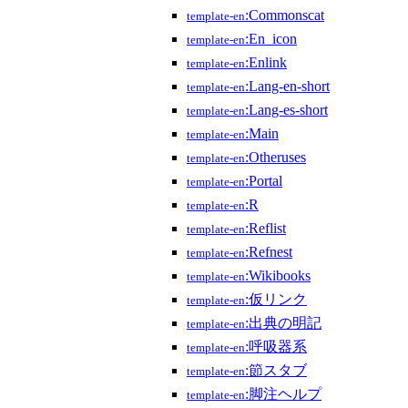
:Commonscat
template-en
:En_icon
template-en
:Enlink
template-en
:Lang-en-short
template-en
:Lang-es-short
template-en
:Main
template-en
:Otheruses
template-en
:Portal
template-en
:R
template-en
:Reflist
template-en
:Refnest
template-en
:Wikibooks
template-en
:仮リンク
template-en
:出典の明記
template-en
:呼吸器系
template-en
:節スタブ
template-en
:脚注ヘルプ
template-en