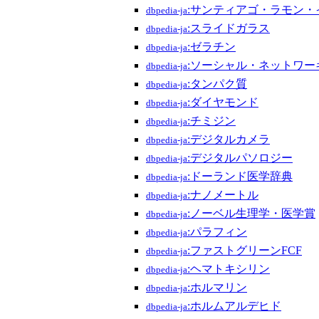
:サンティアゴ・ラモン・
dbpedia-ja
:スライドガラス
dbpedia-ja
:ゼラチン
dbpedia-ja
:ソーシャル・ネットワー
dbpedia-ja
:タンパク質
dbpedia-ja
:ダイヤモンド
dbpedia-ja
:チミジン
dbpedia-ja
:デジタルカメラ
dbpedia-ja
:デジタルパソロジー
dbpedia-ja
:ドーランド医学辞典
dbpedia-ja
:ナノメートル
dbpedia-ja
:ノーベル生理学・医学賞
dbpedia-ja
:パラフィン
dbpedia-ja
:ファストグリーンFCF
dbpedia-ja
:ヘマトキシリン
dbpedia-ja
:ホルマリン
dbpedia-ja
:ホルムアルデヒド
dbpedia-ja