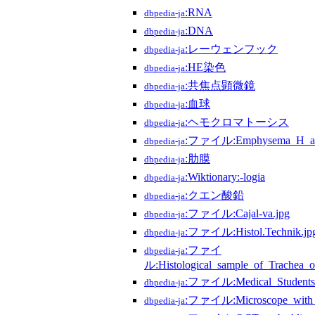
:RNA
dbpedia-ja
:DNA
dbpedia-ja
:レーウェンフック
dbpedia-ja
:HE染色
dbpedia-ja
:共焦点顕微鏡
dbpedia-ja
:血球
dbpedia-ja
:ヘモクロマトーシス
dbpedia-ja
:ファイル:Emphysema_H_an
dbpedia-ja
:肋膜
dbpedia-ja
:Wiktionary:-logia
dbpedia-ja
:クエン酸鉛
dbpedia-ja
:ファイル:Cajal-va.jpg
dbpedia-ja
:ファイル:Histol.Technik.jp
dbpedia-ja
:ファイ
dbpedia-ja
ル:Histological_sample_of_Trachea_o
:ファイル:Medical_Students.
dbpedia-ja
:ファイル:Microscope_with_st
dbpedia-ja