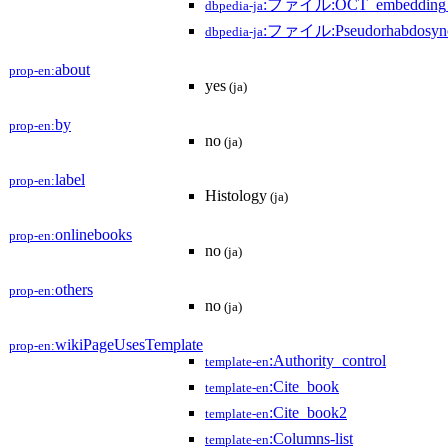
:ファイル:OCT_embedding_(Op
dbpedia-ja
:ファイル:Pseudorhabdosyno
dbpedia-ja
about
prop-en:
yes
(ja)
by
prop-en:
no
(ja)
label
prop-en:
Histology
(ja)
onlinebooks
prop-en:
no
(ja)
others
prop-en:
no
(ja)
wikiPageUsesTemplate
prop-en:
:Authority_control
template-en
:Cite_book
template-en
:Cite_book2
template-en
:Columns-list
template-en