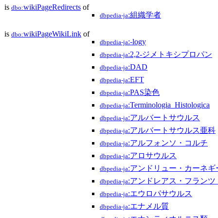
is
wikiPageRedirects
of
dbo:
:組織学者
dbpedia-ja
is
wikiPageWikiLink
of
dbo:
:-logy
dbpedia-ja
:2,2-ジメトキシプロパン
dbpedia-ja
:DAD
dbpedia-ja
:EFT
dbpedia-ja
:PAS染色
dbpedia-ja
:Terminologia_Histologica
dbpedia-ja
:アルバートサウルス
dbpedia-ja
:アルバートサウルス亜科
dbpedia-ja
:アルフォンソ・コルチ
dbpedia-ja
:アロサウルス
dbpedia-ja
:アンドリュー・カーネギ
dbpedia-ja
:アンドレアス・フラン
dbpedia-ja
:エウロパサウルス
dbpedia-ja
:エナメル質
dbpedia-ja