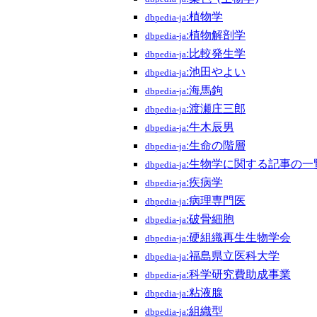
:植物学
dbpedia-ja
:植物解剖学
dbpedia-ja
:比較発生学
dbpedia-ja
:池田やよい
dbpedia-ja
:海馬鉤
dbpedia-ja
:渡瀬庄三郎
dbpedia-ja
:牛木辰男
dbpedia-ja
:生命の階層
dbpedia-ja
:生物学に関する記事の一
dbpedia-ja
:疾病学
dbpedia-ja
:病理専門医
dbpedia-ja
:破骨細胞
dbpedia-ja
:硬組織再生生物学会
dbpedia-ja
:福島県立医科大学
dbpedia-ja
:科学研究費助成事業
dbpedia-ja
:粘液腺
dbpedia-ja
:組織型
dbpedia-ja