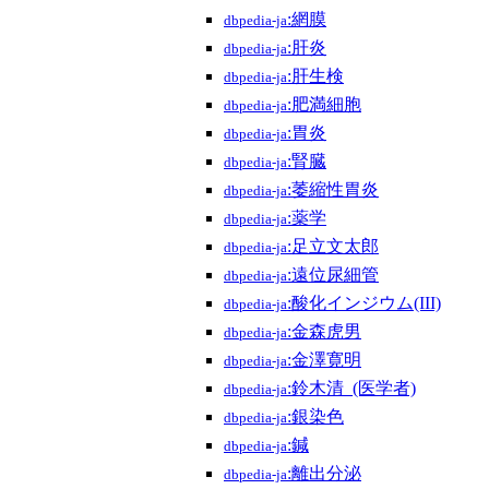
:網膜
dbpedia-ja
:肝炎
dbpedia-ja
:肝生検
dbpedia-ja
:肥満細胞
dbpedia-ja
:胃炎
dbpedia-ja
:腎臓
dbpedia-ja
:萎縮性胃炎
dbpedia-ja
:薬学
dbpedia-ja
:足立文太郎
dbpedia-ja
:遠位尿細管
dbpedia-ja
:酸化インジウム(III)
dbpedia-ja
:金森虎男
dbpedia-ja
:金澤寛明
dbpedia-ja
:鈴木清_(医学者)
dbpedia-ja
:銀染色
dbpedia-ja
:鍼
dbpedia-ja
:離出分泌
dbpedia-ja