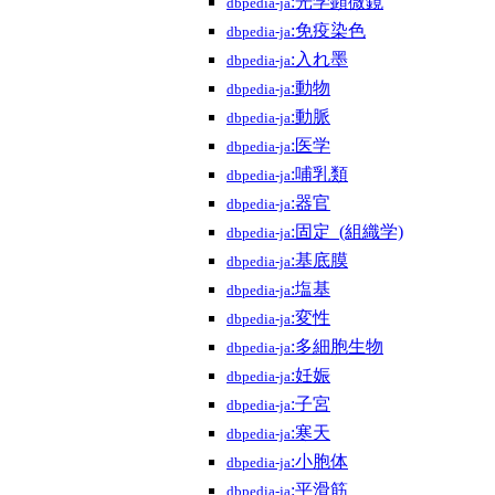
:光学顕微鏡
dbpedia-ja
:免疫染色
dbpedia-ja
:入れ墨
dbpedia-ja
:動物
dbpedia-ja
:動脈
dbpedia-ja
:医学
dbpedia-ja
:哺乳類
dbpedia-ja
:器官
dbpedia-ja
:固定_(組織学)
dbpedia-ja
:基底膜
dbpedia-ja
:塩基
dbpedia-ja
:変性
dbpedia-ja
:多細胞生物
dbpedia-ja
:妊娠
dbpedia-ja
:子宮
dbpedia-ja
:寒天
dbpedia-ja
:小胞体
dbpedia-ja
:平滑筋
dbpedia-ja