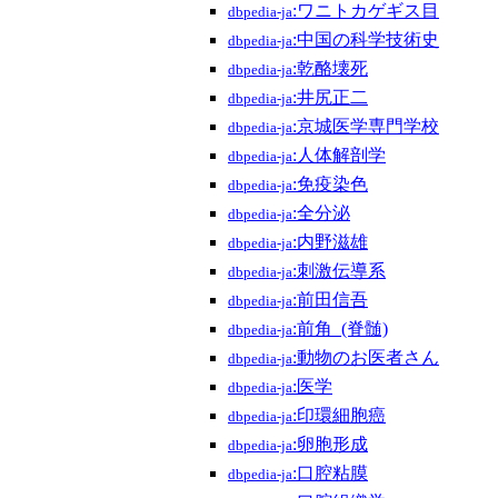
:ワニトカゲギス目
dbpedia-ja
:中国の科学技術史
dbpedia-ja
:乾酪壊死
dbpedia-ja
:井尻正二
dbpedia-ja
:京城医学専門学校
dbpedia-ja
:人体解剖学
dbpedia-ja
:免疫染色
dbpedia-ja
:全分泌
dbpedia-ja
:内野滋雄
dbpedia-ja
:刺激伝導系
dbpedia-ja
:前田信吾
dbpedia-ja
:前角_(脊髄)
dbpedia-ja
:動物のお医者さん
dbpedia-ja
:医学
dbpedia-ja
:印環細胞癌
dbpedia-ja
:卵胞形成
dbpedia-ja
:口腔粘膜
dbpedia-ja