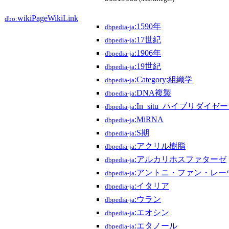
wikiPageWikiLink
dbo:
:1590年
dbpedia-ja
:17世紀
dbpedia-ja
:1906年
dbpedia-ja
:19世紀
dbpedia-ja
:Category:組織学
dbpedia-ja
:DNA複製
dbpedia-ja
:In_situ_ハイブリダイゼ
dbpedia-ja
:MiRNA
dbpedia-ja
:S期
dbpedia-ja
:アクリル樹脂
dbpedia-ja
:アルカリホスファターゼ
dbpedia-ja
:アントニ・ファン・レー
dbpedia-ja
:イタリア
dbpedia-ja
:ウラン
dbpedia-ja
:エオシン
dbpedia-ja
:エタノール
dbpedia-ja