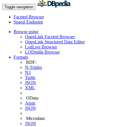
Toggle navigation
Faceted Browser
Sparql Endpoint
Browse using
OpenLink Faceted Browser
OpenLink Structured Data Editor
LodLive Browser
LODmilla Browser
Formats
RDF:
N-Triples
N3
Turtle
JSON
XML
OData:
Atom
JSON
Microdata:
JSON