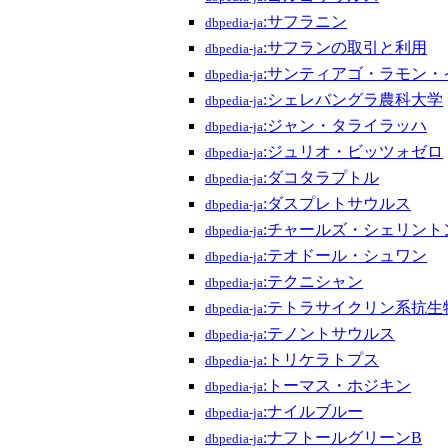
:サフラニン
dbpedia-ja
:サフランの取引と利用
dbpedia-ja
:サンティアゴ・ラモン・
dbpedia-ja
:シェレバングラ農科大学
dbpedia-ja
:ジャン・タライラッハ
dbpedia-ja
:ジュリオ・ビッツォゼロ
dbpedia-ja
:ダコタラプトル
dbpedia-ja
:ダスプレトサウルス
dbpedia-ja
:チャールズ・シェリント
dbpedia-ja
:テオドール・シュワン
dbpedia-ja
:テクニシャン
dbpedia-ja
:テトラサイクリン系抗生
dbpedia-ja
:テノントサウルス
dbpedia-ja
:トリケラトプス
dbpedia-ja
:トーマス・ホジキン
dbpedia-ja
:ナイルブルー
dbpedia-ja
:ナフトールグリーンB
dbpedia-ja