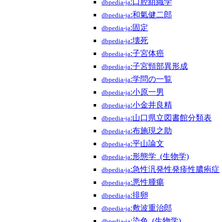
:口腔組織学
dbpedia-ja
:和氣健二郎
dbpedia-ja
:固定
dbpedia-ja
:壊死
dbpedia-ja
:子宮体癌
dbpedia-ja
:子宮頸部異形成
dbpedia-ja
:学問の一覧
dbpedia-ja
:小原一男
dbpedia-ja
:小金井良精
dbpedia-ja
:山口県立図書館分類表
dbpedia-ja
:布施現之助
dbpedia-ja
:平山論文
dbpedia-ja
:形態学_(生物学)
dbpedia-ja
:急性汎発性発疹性膿疱症
dbpedia-ja
:悪性腫瘍
dbpedia-ja
:排卵
dbpedia-ja
:敷波重治郎
dbpedia-ja
:染色_(生物学)
dbpedia-ja