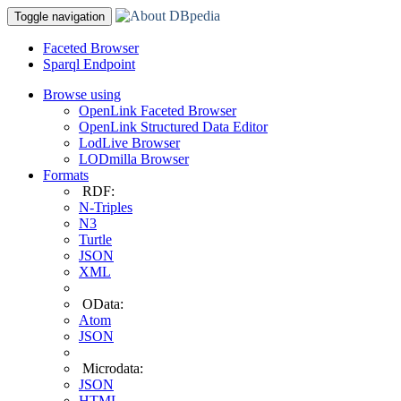
Toggle navigation
Faceted Browser
Sparql Endpoint
Browse using
OpenLink Faceted Browser
OpenLink Structured Data Editor
LodLive Browser
LODmilla Browser
Formats
RDF:
N-Triples
N3
Turtle
JSON
XML
OData:
Atom
JSON
Microdata:
JSON
HTML