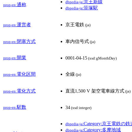
:京王新線
dbpedia-ja
通称
prop-en:
:笹塚駅
dbpedia-ja
運営者
京王電鉄
prop-en:
(ja)
閉塞方式
車内信号式
prop-en:
(ja)
開業
0001-04-15
prop-en:
(xsd:gMonthDay)
電化区間
全線
prop-en:
(ja)
電化方式
直流1,500 V 架空電車線方式
prop-en:
(ja)
駅数
34
prop-en:
(xsd:integer)
:Category:京王電鉄の
dbpedia-ja
:Category:多摩地域
dbpedia-ja