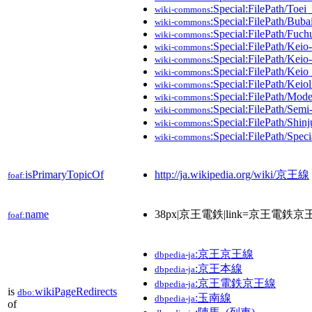
:Special:FilePath/Toe
wiki-commons
:Special:FilePath/Buba
wiki-commons
:Special:FilePath/Fuch
wiki-commons
:Special:FilePath/Keio
wiki-commons
:Special:FilePath/Keio
wiki-commons
:Special:FilePath/Ke
wiki-commons
:Special:FilePath/Keiol
wiki-commons
:Special:FilePath/Mod
wiki-commons
:Special:FilePath/Semi
wiki-commons
:Special:FilePath/Sh
wiki-commons
:Special:FilePath/Speci
wiki-commons
isPrimaryTopicOf
http://ja.wikipedia.org/wiki/京王線
foaf:
name
38px|京王電鉄|link=京王電鉄京
foaf:
:京王京王線
dbpedia-ja
:京王本線
dbpedia-ja
:京王電鉄京王線
dbpedia-ja
is
wikiPageRedirects
dbo:
:玉南線
dbpedia-ja
of