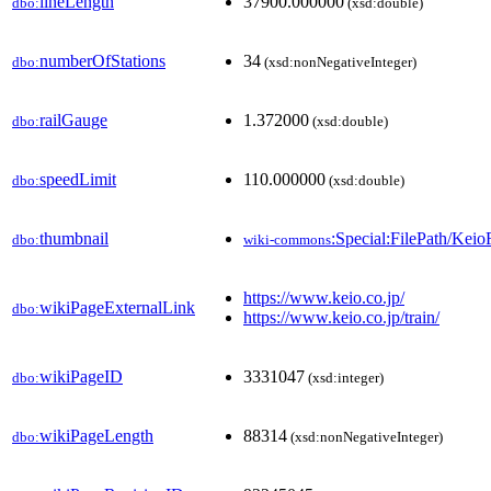
lineLength
37900.000000
dbo:
(xsd:double)
numberOfStations
34
dbo:
(xsd:nonNegativeInteger)
railGauge
1.372000
dbo:
(xsd:double)
speedLimit
110.000000
dbo:
(xsd:double)
thumbnail
:Special:FilePath/Kei
dbo:
wiki-commons
https://www.keio.co.jp/
wikiPageExternalLink
dbo:
https://www.keio.co.jp/train/
wikiPageID
3331047
dbo:
(xsd:integer)
wikiPageLength
88314
dbo:
(xsd:nonNegativeInteger)