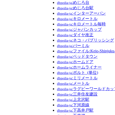
:めじろ台
dbpedia-ja
:めじろ台駅
dbpedia-ja
:インターアーバン
dbpedia-ja
:キロメートル
dbpedia-ja
:キロメートル毎時
dbpedia-ja
:ジャパンカップ
dbpedia-ja
:ダイヤ改正
dbpedia-ja
:ネコ・パブリッシング
dbpedia-ja
:パーミル
dbpedia-ja
:ファイル:Keio-Shinjuku-T
dbpedia-ja
:ベッドタウン
dbpedia-ja
:ホームドア
dbpedia-ja
:ホームライナー
dbpedia-ja
:ボルト_(単位)
dbpedia-ja
:ミリメートル
dbpedia-ja
:メートル
dbpedia-ja
:ラグビーワールドカップ
dbpedia-ja
:三井住友建設
dbpedia-ja
:上北沢駅
dbpedia-ja
:下河原線
dbpedia-ja
:下高井戸駅
dbpedia-ja