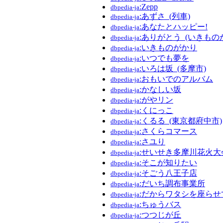
:Zepp
dbpedia-ja
:あずさ_(列車)
dbpedia-ja
:あなたとハッピー!
dbpedia-ja
:ありがとう_(いきもの
dbpedia-ja
:いきものがかり
dbpedia-ja
:いつでも夢を
dbpedia-ja
:いろは坂_(多摩市)
dbpedia-ja
:おもいでのアルバム
dbpedia-ja
:かなしい坂
dbpedia-ja
:がやリン
dbpedia-ja
:くにっこ
dbpedia-ja
:くるる_(東京都府中市)
dbpedia-ja
:さくらコマース
dbpedia-ja
:さユり
dbpedia-ja
:せいせき多摩川花火大
dbpedia-ja
:そこが知りたい
dbpedia-ja
:そごう八王子店
dbpedia-ja
:だいち調布事業所
dbpedia-ja
:だからワタシを座らせ
dbpedia-ja
:ちゅうバス
dbpedia-ja
:つつじが丘
dbpedia-ja