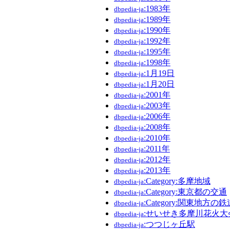
:1983年
dbpedia-ja
:1989年
dbpedia-ja
:1990年
dbpedia-ja
:1992年
dbpedia-ja
:1995年
dbpedia-ja
:1998年
dbpedia-ja
:1月19日
dbpedia-ja
:1月20日
dbpedia-ja
:2001年
dbpedia-ja
:2003年
dbpedia-ja
:2006年
dbpedia-ja
:2008年
dbpedia-ja
:2010年
dbpedia-ja
:2011年
dbpedia-ja
:2012年
dbpedia-ja
:2013年
dbpedia-ja
:Category:多摩地域
dbpedia-ja
:Category:東京都の交通
dbpedia-ja
:Category:関東地方の
dbpedia-ja
:せいせき多摩川花火大
dbpedia-ja
:つつじヶ丘駅
dbpedia-ja