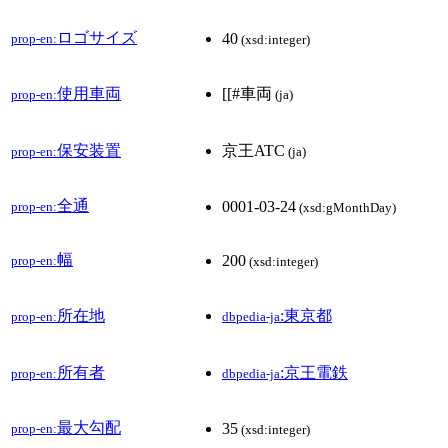
ロゴサイズ
40
prop-en:
(xsd:integer)
使用車両
[[#車両
prop-en:
(ja)
保安装置
京王ATC
prop-en:
(ja)
全通
0001-03-24
prop-en:
(xsd:gMonthDay)
幅
200
prop-en:
(xsd:integer)
所在地
:東京都
prop-en:
dbpedia-ja
所有者
:京王電鉄
prop-en:
dbpedia-ja
最大勾配
35
prop-en:
(xsd:integer)