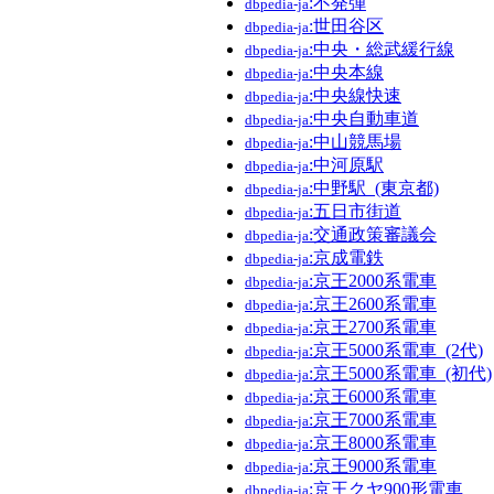
:不発弾
dbpedia-ja
:世田谷区
dbpedia-ja
:中央・総武緩行線
dbpedia-ja
:中央本線
dbpedia-ja
:中央線快速
dbpedia-ja
:中央自動車道
dbpedia-ja
:中山競馬場
dbpedia-ja
:中河原駅
dbpedia-ja
:中野駅_(東京都)
dbpedia-ja
:五日市街道
dbpedia-ja
:交通政策審議会
dbpedia-ja
:京成電鉄
dbpedia-ja
:京王2000系電車
dbpedia-ja
:京王2600系電車
dbpedia-ja
:京王2700系電車
dbpedia-ja
:京王5000系電車_(2代)
dbpedia-ja
:京王5000系電車_(初代)
dbpedia-ja
:京王6000系電車
dbpedia-ja
:京王7000系電車
dbpedia-ja
:京王8000系電車
dbpedia-ja
:京王9000系電車
dbpedia-ja
:京王クヤ900形電車
dbpedia-ja