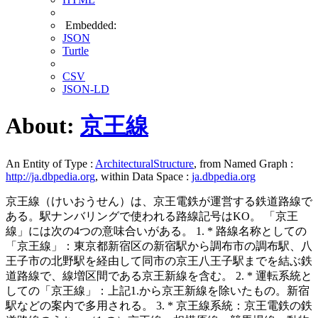
Embedded:
JSON
Turtle
CSV
JSON-LD
About:
京王線
An Entity of Type :
ArchitecturalStructure
, from Named Graph :
http://ja.dbpedia.org
, within Data Space :
ja.dbpedia.org
京王線（けいおうせん）は、京王電鉄が運営する鉄道路線で
ある。駅ナンバリングで使われる路線記号はKO。 「京王
線」には次の4つの意味合いがある。 1. * 路線名称としての
「京王線」：東京都新宿区の新宿駅から調布市の調布駅、八
王子市の北野駅を経由して同市の京王八王子駅までを結ぶ鉄
道路線で、線増区間である京王新線を含む。 2. * 運転系統と
しての「京王線」：上記1.から京王新線を除いたもの。新宿
駅などの案内で多用される。 3. * 京王線系統：京王電鉄の鉄