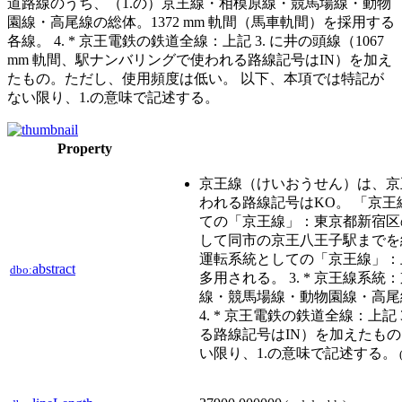
道路線のうち、（1.の）京王線・相模原線・競馬場線・動物
園線・高尾線の総体。1372 mm 軌間（馬車軌間）を採用する
各線。 4. * 京王電鉄の鉄道全線：上記 3. に井の頭線（1067
mm 軌間、駅ナンバリングで使われる路線記号はIN）を加え
たもの。ただし、使用頻度は低い。 以下、本項では特記が
ない限り、1.の意味で記述する。
Property
京王線（けいおうせん）は、京
われる路線記号はKO。 「京王線
ての「京王線」：東京都新宿区
して同市の京王八王子駅までを結
運転系統としての「京王線」：
abstract
dbo:
多用される。 3. * 京王線系
線・競馬場線・動物園線・高尾線
4. * 京王電鉄の鉄道全線：上記
る路線記号はIN）を加えたも
い限り、1.の意味で記述する。
(