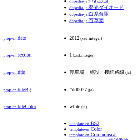
:甲武鉄道
dbpedia-ja
:発光ダイオード
dbpedia-ja
:白糸台駅
dbpedia-ja
:百草園
dbpedia-ja
date
2012
prop-en:
(xsd:integer)
section
1
prop-en:
(xsd:integer)
title
停車場・施設・接続路線
prop-en:
(ja)
titleBg
#dd0077
prop-en:
(ja)
titleColor
white
prop-en:
(ja)
:BS2
template-en
:Color
template-en
:Commonscat
template-en