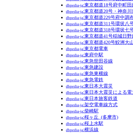
:東京都道18号府中町田
dbpedia-ja
:東京都道20号・神奈川
dbpedia-ja
:東京都道229号府中調
dbpedia-ja
:東京都道311号環状八
dbpedia-ja
:東京都道318号環状七
dbpedia-ja
:東京都道41号稲城日野
dbpedia-ja
:東京都道420号鮫洲大
dbpedia-ja
:東京都電車
dbpedia-ja
:東府中駅
dbpedia-ja
:東急世田谷線
dbpedia-ja
:東急建設
dbpedia-ja
:東急東横線
dbpedia-ja
:東急電鉄
dbpedia-ja
:東日本大震災
dbpedia-ja
:東日本大震災による電
dbpedia-ja
:東日本旅客鉄道
dbpedia-ja
:架空電車線方式
dbpedia-ja
:柴崎駅
dbpedia-ja
:桜ヶ丘_(多摩市)
dbpedia-ja
:桜上水駅
dbpedia-ja
:横浜線
dbpedia-ja