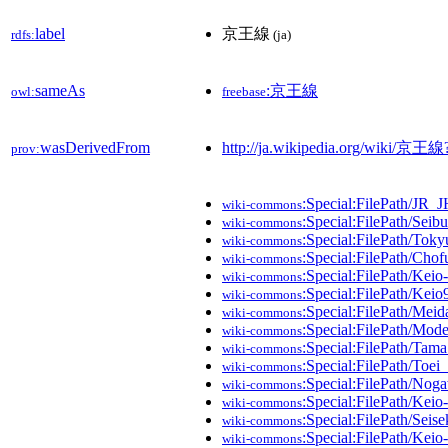
label
京王線
rdfs:
(ja)
sameAs
:京王線
owl:
freebase
wasDerivedFrom
http://ja.wikipedia.org/wiki/京王
prov:
:Special:FilePath/JR_
wiki-commons
:Special:FilePath/Sei
wiki-commons
:Special:FilePath/Tok
wiki-commons
:Special:FilePath/Cho
wiki-commons
:Special:FilePath/Keio
wiki-commons
:Special:FilePath/Kei
wiki-commons
:Special:FilePath/Meid
wiki-commons
:Special:FilePath/Mod
wiki-commons
:Special:FilePath/Ta
wiki-commons
:Special:FilePath/Toe
wiki-commons
:Special:FilePath/No
wiki-commons
:Special:FilePath/Keio
wiki-commons
:Special:FilePath/Seise
wiki-commons
:Special:FilePath/Keio-
wiki-commons