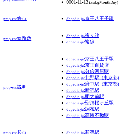
0001-11-13
(xsd:gMonthDay)
終点
:京王八王子駅
prop-en:
dbpedia-ja
:複々線
dbpedia-ja
線路数
prop-en:
:複線
dbpedia-ja
:京王八王子駅
dbpedia-ja
:京王百貨店
dbpedia-ja
:分倍河原駅
dbpedia-ja
:北野駅_(東京都)
dbpedia-ja
:府中駅_(東京都)
dbpedia-ja
説明
prop-en:
:新宿駅
dbpedia-ja
:明大前駅
dbpedia-ja
:聖蹟桜ヶ丘駅
dbpedia-ja
:調布駅
dbpedia-ja
:高幡不動駅
dbpedia-ja
起点
:新宿駅
prop-en:
dbpedia-ja