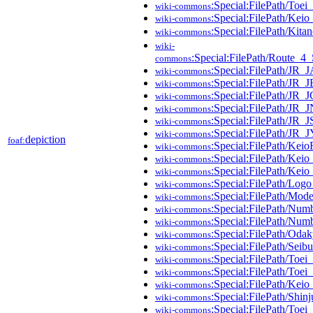
:Special:FilePath/Toe
wiki-commons
:Special:FilePath/Ke
wiki-commons
:Special:FilePath/Ki
wiki-commons
wiki-
:Special:FilePath/Route_
commons
:Special:FilePath/JR_
wiki-commons
:Special:FilePath/JR_
wiki-commons
:Special:FilePath/JR_
wiki-commons
:Special:FilePath/JR_
wiki-commons
:Special:FilePath/JR_
wiki-commons
:Special:FilePath/JR_
wiki-commons
depiction
foaf:
:Special:FilePath/Kei
wiki-commons
:Special:FilePath/Kei
wiki-commons
:Special:FilePath/Kei
wiki-commons
:Special:FilePath/Lo
wiki-commons
:Special:FilePath/Mod
wiki-commons
:Special:FilePath/Numb
wiki-commons
:Special:FilePath/Num
wiki-commons
:Special:FilePath/Oda
wiki-commons
:Special:FilePath/Seib
wiki-commons
:Special:FilePath/Toe
wiki-commons
:Special:FilePath/Toe
wiki-commons
:Special:FilePath/Keio
wiki-commons
:Special:FilePath/Shi
wiki-commons
:Special:FilePath/Toe
wiki-commons