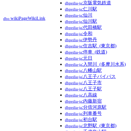
:京阪電気鉄道
dbpedia-ja
:仁川駅
dbpedia-ja
:仙川
dbpedia-ja
wikiPageWikiLink
dbo:
:仙川駅
dbpedia-ja
:代田橋駅
dbpedia-ja
:令和
dbpedia-ja
:伊勢丹
dbpedia-ja
:住吉駅_(東京都)
dbpedia-ja
:停車_(鉄道)
dbpedia-ja
:元日
dbpedia-ja
:入間川_(多摩川水系)
dbpedia-ja
:八幡山駅
dbpedia-ja
:八王子バイパス
dbpedia-ja
:八王子市
dbpedia-ja
:八王子駅
dbpedia-ja
:八高線
dbpedia-ja
:内藤新宿
dbpedia-ja
:分倍河原駅
dbpedia-ja
:列車番号
dbpedia-ja
:初台駅
dbpedia-ja
:北野駅_(東京都)
dbpedia-ja