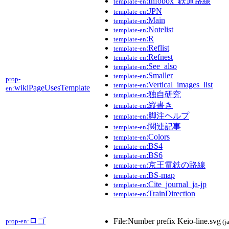
:Infobox_鉄道路線
template-en
:JPN
template-en
:Main
template-en
:Notelist
template-en
:R
template-en
:Reflist
template-en
:Refnest
template-en
:See_also
template-en
:Smaller
template-en
prop-
:Vertical_images_list
template-en
wikiPageUsesTemplate
en:
:独自研究
template-en
:縦書き
template-en
:脚注ヘルプ
template-en
:関連記事
template-en
:Colors
template-en
:BS4
template-en
:BS6
template-en
:京王電鉄の路線
template-en
:BS-map
template-en
:Cite_journal_ja-jp
template-en
:TrainDirection
template-en
ロゴ
File:Number prefix Keio-line.svg
prop-en:
(ja