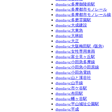
:多摩御陵前駅
dbpedia-ja
:多摩都市モノレール
dbpedia-ja
:多摩都市モノレール線
dbpedia-ja
:多磨霊園駅
dbpedia-ja
:大成建設
dbpedia-ja
:大東急
dbpedia-ja
:大林組
dbpedia-ja
:大正
dbpedia-ja
:大阪梅田駅_(阪急)
dbpedia-ja
:女性専用車両
dbpedia-ja
:富士見ヶ丘駅
dbpedia-ja
:小田急多摩線
dbpedia-ja
:小田急小田原線
dbpedia-ja
:小田急電鉄
dbpedia-ja
:山と溪谷社
dbpedia-ja
:山手線
dbpedia-ja
:市ケ谷駅
dbpedia-ja
:布田駅
dbpedia-ja
:幡ヶ谷駅
dbpedia-ja
:平山城址公園駅
dbpedia-ja
:平成
dbpedia-ja