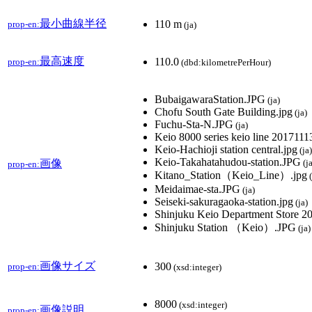
最小曲線半径
110 m
prop-en:
(ja)
最高速度
110.0
prop-en:
(dbd:kilometrePerHour)
BubaigawaraStation.JPG
(ja)
Chofu South Gate Building.jpg
(ja)
Fuchu-Sta-N.JPG
(ja)
Keio 8000 series keio line 2017111
Keio-Hachioji station central.jpg
(ja)
Keio-Takahatahudou-station.JPG
画像
(ja
prop-en:
Kitano_Station（Keio_Line）.jpg
(
Meidaimae-sta.JPG
(ja)
Seiseki-sakuragaoka-station.jpg
(ja)
Shinjuku Keio Department Store 2
Shinjuku Station （Keio）.JPG
(ja)
画像サイズ
300
prop-en:
(xsd:integer)
8000
(xsd:integer)
画像説明
prop-en: