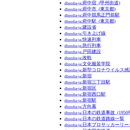
:府中宿_(甲州街道)
dbpedia-ja
:府中市_(東京都)
dbpedia-ja
:府中競馬正門前駅
dbpedia-ja
:府中駅_(東京都)
dbpedia-ja
:建設省
dbpedia-ja
:引き上げ線
dbpedia-ja
:快速列車
dbpedia-ja
:急行列車
dbpedia-ja
:戸田建設
dbpedia-ja
:改軌
dbpedia-ja
:文化服装学院
dbpedia-ja
:新型コロナウイルス感染症
dbpedia-ja
:新宿
dbpedia-ja
:新宿三丁目駅
dbpedia-ja
:新宿区
dbpedia-ja
:新宿西口駅
dbpedia-ja
:新宿駅
dbpedia-ja
:方向幕
dbpedia-ja
:日本の鉄道事故_(1950
dbpedia-ja
:日本の鉄道路線一覧
dbpedia-ja
:日本プロサッカーリー
dbpedia-ja