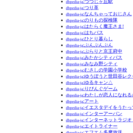
:つつじヶ丘駅
dbpedia-ja
:つり革
dbpedia-ja
:なんちゃっておじさん
dbpedia-ja
:のりもの探検隊
dbpedia-ja
:はたらく魔王さま!
dbpedia-ja
:はちバス
dbpedia-ja
:ひとり暮らし
dbpedia-ja
:ぶんぶんぶん
dbpedia-ja
:ぷらりと京王府中
dbpedia-ja
:みたかシティバス
dbpedia-ja
:みなみ野シティ
dbpedia-ja
:むさしの学園小学校
dbpedia-ja
:ゆうぽうと世田谷レク
dbpedia-ja
:ゆるキャン△
dbpedia-ja
:りびんぐゲーム
dbpedia-ja
:わたしが恋人になれる
dbpedia-ja
:アート
dbpedia-ja
:イエスタデイをうたっ
dbpedia-ja
:インターアーバン
dbpedia-ja
:インターネットラジオ
dbpedia-ja
:エイトライナー
dbpedia-ja
:エフエム多摩放送
dbpedia-ja