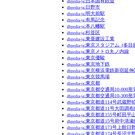
:日本国有鉄道
dbpedia-ja
:日野市
dbpedia-ja
:明大前駅
dbpedia-ja
:有馬記念
dbpedia-ja
:本八幡駅
dbpedia-ja
:杉並区
dbpedia-ja
:東亜建設工業
dbpedia-ja
:東京スタジアム_(多目
dbpedia-ja
:東京メトロ丸ノ内線
dbpedia-ja
:東京優駿
dbpedia-ja
:東京地下鉄
dbpedia-ja
:東京横浜電鉄新宿延伸
dbpedia-ja
:東京競馬場
dbpedia-ja
:東京都
dbpedia-ja
:東京都交通局10-000
dbpedia-ja
:東京都交通局10-300
dbpedia-ja
:東京都道114号武蔵野
dbpedia-ja
:東京都道11号大田調布
dbpedia-ja
:東京都道155号町田平
dbpedia-ja
:東京都道15号府中清瀬
dbpedia-ja
:東京都道173号上館日
dbpedia-ja
:東京都道174号長沼北
dbpedia-ja