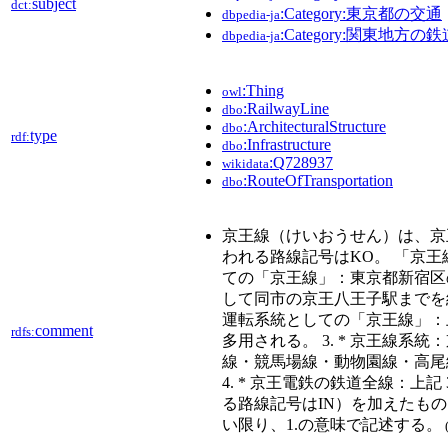
subject
dct:
:Category:東京都の交通
dbpedia-ja
:Category:関東地方の
dbpedia-ja
:Thing
owl
:RailwayLine
dbo
:ArchitecturalStructure
dbo
type
rdf:
:Infrastructure
dbo
:Q728937
wikidata
:RouteOfTransportation
dbo
京王線（けいおうせん）は、京
われる路線記号はKO。 「京王線
ての「京王線」：東京都新宿区
して同市の京王八王子駅までを結
運転系統としての「京王線」：
comment
rdfs:
多用される。 3. * 京王線系
線・競馬場線・動物園線・高尾線
4. * 京王電鉄の鉄道全線：上記
る路線記号はIN）を加えたも
い限り、1.の意味で記述する。
(