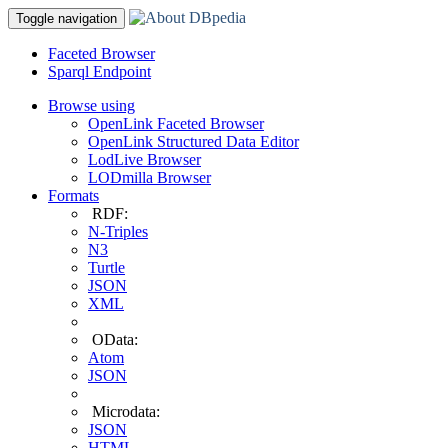
Toggle navigation
Faceted Browser
Sparql Endpoint
Browse using
OpenLink Faceted Browser
OpenLink Structured Data Editor
LodLive Browser
LODmilla Browser
Formats
RDF:
N-Triples
N3
Turtle
JSON
XML
OData:
Atom
JSON
Microdata:
JSON
HTML