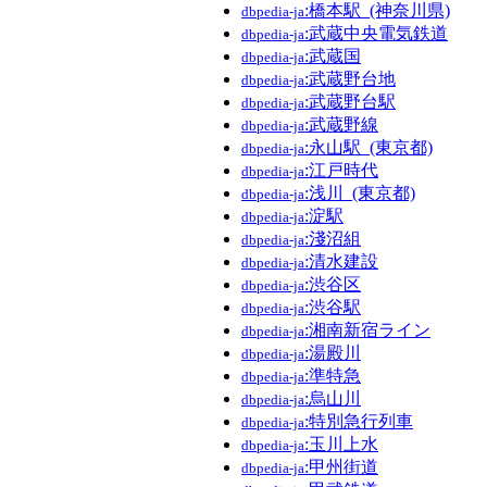
:橋本駅_(神奈川県)
dbpedia-ja
:武蔵中央電気鉄道
dbpedia-ja
:武蔵国
dbpedia-ja
:武蔵野台地
dbpedia-ja
:武蔵野台駅
dbpedia-ja
:武蔵野線
dbpedia-ja
:永山駅_(東京都)
dbpedia-ja
:江戸時代
dbpedia-ja
:浅川_(東京都)
dbpedia-ja
:淀駅
dbpedia-ja
:淺沼組
dbpedia-ja
:清水建設
dbpedia-ja
:渋谷区
dbpedia-ja
:渋谷駅
dbpedia-ja
:湘南新宿ライン
dbpedia-ja
:湯殿川
dbpedia-ja
:準特急
dbpedia-ja
:烏山川
dbpedia-ja
:特別急行列車
dbpedia-ja
:玉川上水
dbpedia-ja
:甲州街道
dbpedia-ja