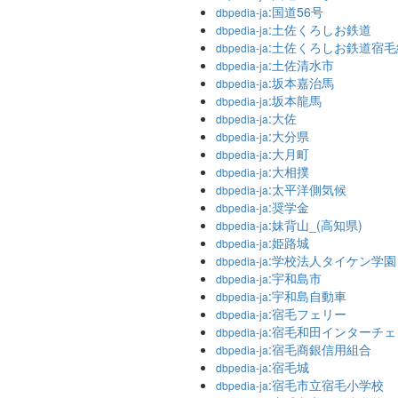
:国道56号
dbpedia-ja
:土佐くろしお鉄道
dbpedia-ja
:土佐くろしお鉄道宿毛
dbpedia-ja
:土佐清水市
dbpedia-ja
:坂本嘉治馬
dbpedia-ja
:坂本龍馬
dbpedia-ja
:大佐
dbpedia-ja
:大分県
dbpedia-ja
:大月町
dbpedia-ja
:大相撲
dbpedia-ja
:太平洋側気候
dbpedia-ja
:奨学金
dbpedia-ja
:妹背山_(高知県)
dbpedia-ja
:姫路城
dbpedia-ja
:学校法人タイケン学園
dbpedia-ja
:宇和島市
dbpedia-ja
:宇和島自動車
dbpedia-ja
:宿毛フェリー
dbpedia-ja
:宿毛和田インターチェ
dbpedia-ja
:宿毛商銀信用組合
dbpedia-ja
:宿毛城
dbpedia-ja
:宿毛市立宿毛小学校
dbpedia-ja