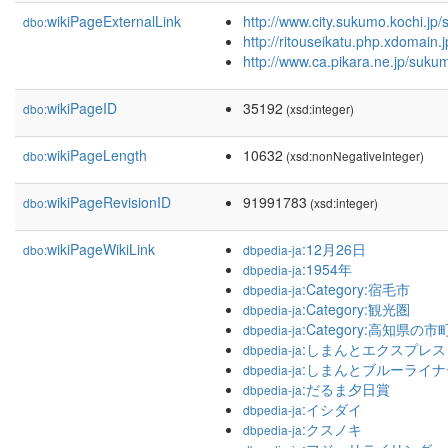
wikiPageExternalLink
http://www.city.sukumo.kochi.jp/s
dbo:
http://ritouseikatu.php.xdomain
http://www.ca.pikara.ne.jp/sukum
wikiPageID
35192
dbo:
(xsd:integer)
wikiPageLength
10632
dbo:
(xsd:nonNegativeInteger)
wikiPageRevisionID
91991783
dbo:
(xsd:integer)
wikiPageWikiLink
:12月26日
dbo:
dbpedia-ja
:1954年
dbpedia-ja
:Category:宿毛市
dbpedia-ja
:Category:観光圏
dbpedia-ja
:Category:高知県の市
dbpedia-ja
:しまんとエクスプレス
dbpedia-ja
:しまんとブルーライナ
dbpedia-ja
:だるま夕日賞
dbpedia-ja
:イシダイ
dbpedia-ja
:クスノキ
dbpedia-ja