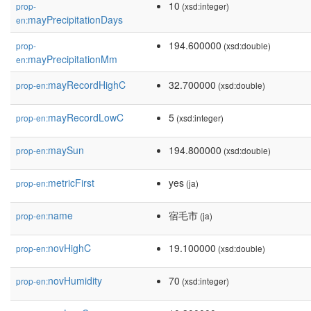
10
prop-
(xsd:integer)
mayPrecipitationDays
en:
194.600000
prop-
(xsd:double)
mayPrecipitationMm
en:
mayRecordHighC
32.700000
prop-en:
(xsd:double)
mayRecordLowC
5
prop-en:
(xsd:integer)
maySun
194.800000
prop-en:
(xsd:double)
metricFirst
yes
prop-en:
(ja)
name
宿毛市
prop-en:
(ja)
novHighC
19.100000
prop-en:
(xsd:double)
novHumidity
70
prop-en:
(xsd:integer)