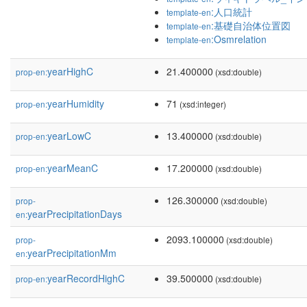
:人口統計
template-en
:基礎自治体位置図
template-en
:Osmrelation
template-en
yearHighC
21.400000
prop-en:
(xsd:double)
yearHumidity
71
prop-en:
(xsd:integer)
yearLowC
13.400000
prop-en:
(xsd:double)
yearMeanC
17.200000
prop-en:
(xsd:double)
126.300000
prop-
(xsd:double)
yearPrecipitationDays
en:
2093.100000
prop-
(xsd:double)
yearPrecipitationMm
en:
yearRecordHighC
39.500000
prop-en:
(xsd:double)