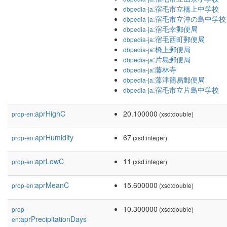
:宿毛市立橋上中学校
dbpedia-ja
:宿毛市立沖の島中学校
dbpedia-ja
:宿毛幸郵便局
dbpedia-ja
:宿毛西町郵便局
dbpedia-ja
:橋上郵便局
dbpedia-ja
:片島郵便局
dbpedia-ja
:藤林寺
dbpedia-ja
:藻津簡易郵便局
dbpedia-ja
:宿毛市立片島中学校
dbpedia-ja
aprHighC
20.100000
prop-en:
(xsd:double)
aprHumidity
67
prop-en:
(xsd:integer)
aprLowC
11
prop-en:
(xsd:integer)
aprMeanC
15.600000
prop-en:
(xsd:double)
10.300000
prop-
(xsd:double)
aprPrecipitationDays
en: