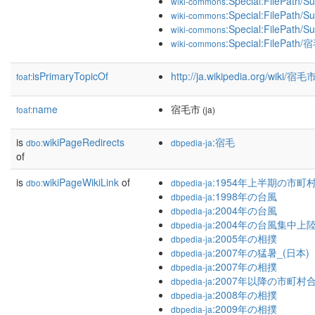
:Special:FilePath/S
wiki-commons
:Special:FilePath/
wiki-commons
:Special:FilePath
wiki-commons
:Special:FilePath
wiki-commons
isPrimaryTopicOf
http://ja.wikipedia.org/wiki/宿毛
foaf:
name
宿毛市
foaf:
(ja)
is
wikiPageRedirects
:宿毛
dbo:
dbpedia-ja
of
is
wikiPageWikiLink
of
:1954年上半期の市町
dbo:
dbpedia-ja
:1998年の台風
dbpedia-ja
:2004年の台風
dbpedia-ja
:2004年の台風集中上
dbpedia-ja
:2005年の相撲
dbpedia-ja
:2007年の猛暑_(日本)
dbpedia-ja
:2007年の相撲
dbpedia-ja
:2007年以降の市町村
dbpedia-ja
:2008年の相撲
dbpedia-ja
:2009年の相撲
dbpedia-ja