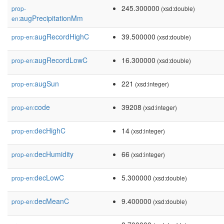
245.300000
prop-
(xsd:double)
augPrecipitationMm
en:
augRecordHighC
39.500000
prop-en:
(xsd:double)
augRecordLowC
16.300000
prop-en:
(xsd:double)
augSun
221
prop-en:
(xsd:integer)
code
39208
prop-en:
(xsd:integer)
decHighC
14
prop-en:
(xsd:integer)
decHumidity
66
prop-en:
(xsd:integer)
decLowC
5.300000
prop-en:
(xsd:double)
decMeanC
9.400000
prop-en:
(xsd:double)