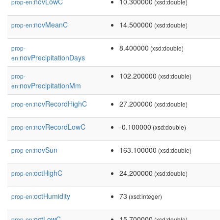
novLowC
10.300000
prop-en:
(xsd:double)
novMeanC
14.500000
prop-en:
(xsd:double)
8.400000
prop-
(xsd:double)
novPrecipitationDays
en:
102.200000
prop-
(xsd:double)
novPrecipitationMm
en:
novRecordHighC
27.200000
prop-en:
(xsd:double)
novRecordLowC
-0.100000
prop-en:
(xsd:double)
novSun
163.100000
prop-en:
(xsd:double)
octHighC
24.200000
prop-en:
(xsd:double)
octHumidity
73
prop-en:
(xsd:integer)
octLowC
15.700000
prop-en:
(xsd:double)