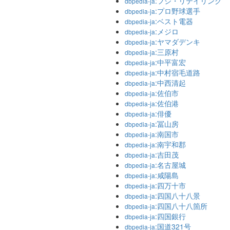
:フジ・リテイリング
dbpedia-ja
:プロ野球選手
dbpedia-ja
:ベスト電器
dbpedia-ja
:メジロ
dbpedia-ja
:ヤマダデンキ
dbpedia-ja
:三原村
dbpedia-ja
:中平富宏
dbpedia-ja
:中村宿毛道路
dbpedia-ja
:中西清起
dbpedia-ja
:佐伯市
dbpedia-ja
:佐伯港
dbpedia-ja
:俳優
dbpedia-ja
:冨山房
dbpedia-ja
:南国市
dbpedia-ja
:南宇和郡
dbpedia-ja
:吉田茂
dbpedia-ja
:名古屋城
dbpedia-ja
:咸陽島
dbpedia-ja
:四万十市
dbpedia-ja
:四国八十八景
dbpedia-ja
:四国八十八箇所
dbpedia-ja
:四国銀行
dbpedia-ja
:国道321号
dbpedia-ja