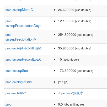
sepMeanC
24.600000
prop-en:
(xsd:double)
12.100000
prop-
(xsd:double)
sepPrecipitationDays
en:
254.300000
prop-
(xsd:double)
sepPrecipitationMm
en:
sepRecordHighC
35.900000
prop-en:
(xsd:double)
sepRecordLowC
10
prop-en:
(xsd:integer)
sepSun
173.300000
prop-en:
(xsd:double)
singleLine
yes
prop-en:
(ja)
source
:気象庁
prop-en:
dbpedia-ja
0.5
prop-
(dbd:millimetre)