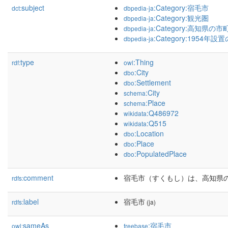
subject
:Category:宿毛市
dct:
dbpedia-ja
:Category:観光圏
dbpedia-ja
:Category:高知県の市
dbpedia-ja
:Category:1954
dbpedia-ja
type
:Thing
rdf:
owl
:City
dbo
:Settlement
dbo
:City
schema
:Place
schema
:Q486972
wikidata
:Q515
wikidata
:Location
dbo
:Place
dbo
:PopulatedPlace
dbo
comment
宿毛市（すくもし）は、高知県
rdfs:
label
宿毛市
rdfs:
(ja)
sameAs
:宿毛市
owl:
freebase