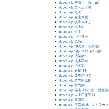
:林譲治_(政治家)
dbpedia-ja
:柴岡三千夫
dbpedia-ja
:桂浜
dbpedia-ja
:森山大輔
dbpedia-ja
:横山やすし
dbpedia-ja
:橋上村
dbpedia-ja
:歌手
dbpedia-ja
:毛利郁子
dbpedia-ja
:気象庁
dbpedia-ja
:沖の島_(高知県)
dbpedia-ja
:沖ノ島村_(高知県)
dbpedia-ja
:法学者
dbpedia-ja
:波多国造
dbpedia-ja
:漫画家
dbpedia-ja
:石鎚神社
dbpedia-ja
:競馬の競走
dbpedia-ja
:竹内明太郎
dbpedia-ja
:竹内綱
dbpedia-ja
:篠山_(高知県・愛媛県
dbpedia-ja
:自由民権運動
dbpedia-ja
:衆議院
dbpedia-ja
:西南地域ネットワーク
dbpedia-ja