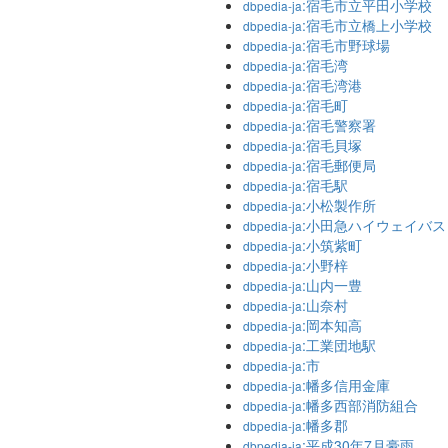
:宿毛市立平田小学校
dbpedia-ja
:宿毛市立橋上小学校
dbpedia-ja
:宿毛市野球場
dbpedia-ja
:宿毛湾
dbpedia-ja
:宿毛湾港
dbpedia-ja
:宿毛町
dbpedia-ja
:宿毛警察署
dbpedia-ja
:宿毛貝塚
dbpedia-ja
:宿毛郵便局
dbpedia-ja
:宿毛駅
dbpedia-ja
:小松製作所
dbpedia-ja
:小田急ハイウェイバス
dbpedia-ja
:小筑紫町
dbpedia-ja
:小野梓
dbpedia-ja
:山内一豊
dbpedia-ja
:山奈村
dbpedia-ja
:岡本知高
dbpedia-ja
:工業団地駅
dbpedia-ja
:市
dbpedia-ja
:幡多信用金庫
dbpedia-ja
:幡多西部消防組合
dbpedia-ja
:幡多郡
dbpedia-ja
:平成30年7月豪雨
dbpedia-ja