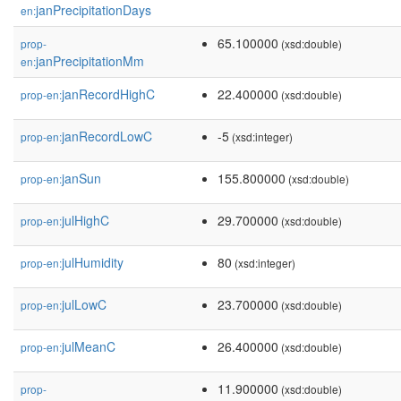
janPrecipitationDays
en:
65.100000
prop-
(xsd:double)
janPrecipitationMm
en:
janRecordHighC
22.400000
prop-en:
(xsd:double)
janRecordLowC
-5
prop-en:
(xsd:integer)
janSun
155.800000
prop-en:
(xsd:double)
julHighC
29.700000
prop-en:
(xsd:double)
julHumidity
80
prop-en:
(xsd:integer)
julLowC
23.700000
prop-en:
(xsd:double)
julMeanC
26.400000
prop-en:
(xsd:double)
11.900000
prop-
(xsd:double)