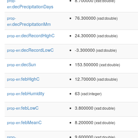
8.700000
prop-
(xsd:double)
decPrecipitationDays
en:
76.300000
prop-
(xsd:double)
decPrecipitationMm
en:
decRecordHighC
24.300000
prop-en:
(xsd:double)
decRecordLowC
-3.300000
prop-en:
(xsd:double)
decSun
153.500000
prop-en:
(xsd:double)
febHighC
12.700000
prop-en:
(xsd:double)
febHumidity
63
prop-en:
(xsd:integer)
febLowC
3.800000
prop-en:
(xsd:double)
febMeanC
8.200000
prop-en:
(xsd:double)
9.600000
prop-
(xsd:double)