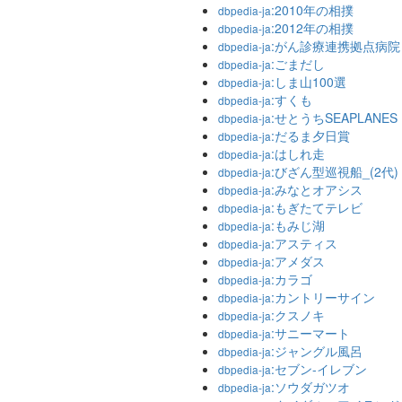
:2010年の相撲
dbpedia-ja
:2012年の相撲
dbpedia-ja
:がん診療連携拠点病院
dbpedia-ja
:ごまだし
dbpedia-ja
:しま山100選
dbpedia-ja
:すくも
dbpedia-ja
:せとうちSEAPLANES
dbpedia-ja
:だるま夕日賞
dbpedia-ja
:はしれ走
dbpedia-ja
:びざん型巡視船_(2代)
dbpedia-ja
:みなとオアシス
dbpedia-ja
:もぎたてテレビ
dbpedia-ja
:もみじ湖
dbpedia-ja
:アスティス
dbpedia-ja
:アメダス
dbpedia-ja
:カラゴ
dbpedia-ja
:カントリーサイン
dbpedia-ja
:クスノキ
dbpedia-ja
:サニーマート
dbpedia-ja
:ジャングル風呂
dbpedia-ja
:セブン-イレブン
dbpedia-ja
:ソウダガツオ
dbpedia-ja