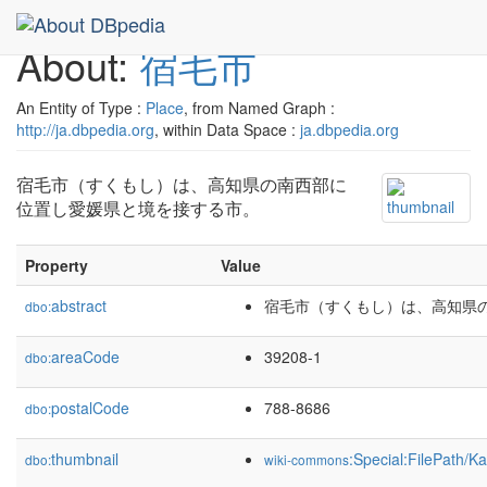
About:
宿毛市
An Entity of Type :
Place
, from Named Graph :
http://ja.dbpedia.org
, within Data Space :
ja.dbpedia.org
宿毛市（すくもし）は、高知県の南西部に
位置し愛媛県と境を接する市。
Property
Value
abstract
宿毛市（すくもし）は、高知県
dbo:
areaCode
39208-1
dbo:
postalCode
788-8686
dbo:
thumbnail
:Special:FilePath/
dbo:
wiki-commons