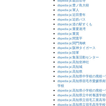
:観自在寺
dbpedia-ja
:豊ノ島大樹
dbpedia-ja
:軍人
dbpedia-ja
:近田豊年
dbpedia-ja
:近鉄バス
dbpedia-ja
:道の駅すくも
dbpedia-ja
:重要港湾
dbpedia-ja
:重賞
dbpedia-ja
:間寛平
dbpedia-ja
:関門海峡
dbpedia-ja
:阪神タイガース
dbpedia-ja
:陸軍
dbpedia-ja
:集落活動センター
dbpedia-ja
:高知坐神社
dbpedia-ja
:高知城
dbpedia-ja
:高知県
dbpedia-ja
:高知県中学校の廃校一
dbpedia-ja
:高知県宿毛市愛媛県
dbpedia-ja
学校
:高知県小学校の廃校一
dbpedia-ja
:高知県立中村養護学
dbpedia-ja
:高知県立宿毛工業高等
dbpedia-ja
:高知県立宿毛高等学校
dbpedia-ja