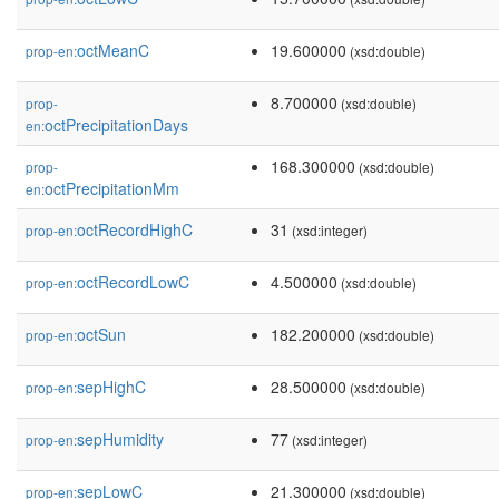
octMeanC
19.600000
prop-en:
(xsd:double)
8.700000
prop-
(xsd:double)
octPrecipitationDays
en:
168.300000
prop-
(xsd:double)
octPrecipitationMm
en:
octRecordHighC
31
prop-en:
(xsd:integer)
octRecordLowC
4.500000
prop-en:
(xsd:double)
octSun
182.200000
prop-en:
(xsd:double)
sepHighC
28.500000
prop-en:
(xsd:double)
sepHumidity
77
prop-en:
(xsd:integer)
sepLowC
21.300000
prop-en:
(xsd:double)