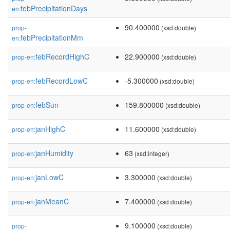
febPrecipitationDays
en:
90.400000
prop-
(xsd:double)
febPrecipitationMm
en:
febRecordHighC
22.900000
prop-en:
(xsd:double)
febRecordLowC
-5.300000
prop-en:
(xsd:double)
febSun
159.800000
prop-en:
(xsd:double)
janHighC
11.600000
prop-en:
(xsd:double)
janHumidity
63
prop-en:
(xsd:integer)
janLowC
3.300000
prop-en:
(xsd:double)
janMeanC
7.400000
prop-en:
(xsd:double)
9.100000
prop-
(xsd:double)