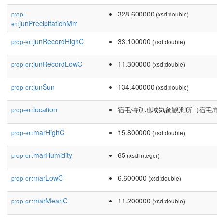
328.600000
prop-
(xsd:double)
junPrecipitationMm
en:
junRecordHighC
33.100000
prop-en:
(xsd:double)
junRecordLowC
11.300000
prop-en:
(xsd:double)
junSun
134.400000
prop-en:
(xsd:double)
location
宿毛特別地域気象観測所（宿毛市
prop-en:
marHighC
15.800000
prop-en:
(xsd:double)
marHumidity
65
prop-en:
(xsd:integer)
marLowC
6.600000
prop-en:
(xsd:double)
marMeanC
11.200000
prop-en:
(xsd:double)