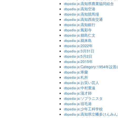
:高知県農業協同組合
dbpedia-ja
:高知空港
dbpedia-ja
:高知競馬場
dbpedia-ja
:高知西南交通
dbpedia-ja
:高知銀行
dbpedia-ja
:鳳彩寺
dbpedia-ja
:鵜島仁文
dbpedia-ja
:鵜来島
dbpedia-ja
:2022年
dbpedia-ja
:3月31日
dbpedia-ja
:5月2日
dbpedia-ja
:2015年
dbpedia-ja
:Category:1954
dbpedia-ja
:寒蘭
dbpedia-ja
:札所
dbpedia-ja
:お笑い芸人
dbpedia-ja
:中村重遠
dbpedia-ja
:漫才師
dbpedia-ja
:ソプラニスタ
dbpedia-ja
:宿毛港
dbpedia-ja
:少年工科学校
dbpedia-ja
:高知県立幡多けんみん
dbpedia-ja