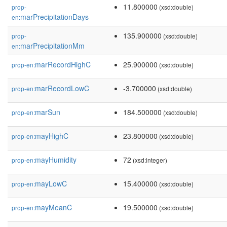
11.800000
prop-
(xsd:double)
marPrecipitationDays
en:
135.900000
prop-
(xsd:double)
marPrecipitationMm
en:
marRecordHighC
25.900000
prop-en:
(xsd:double)
marRecordLowC
-3.700000
prop-en:
(xsd:double)
marSun
184.500000
prop-en:
(xsd:double)
mayHighC
23.800000
prop-en:
(xsd:double)
mayHumidity
72
prop-en:
(xsd:integer)
mayLowC
15.400000
prop-en:
(xsd:double)
mayMeanC
19.500000
prop-en:
(xsd:double)