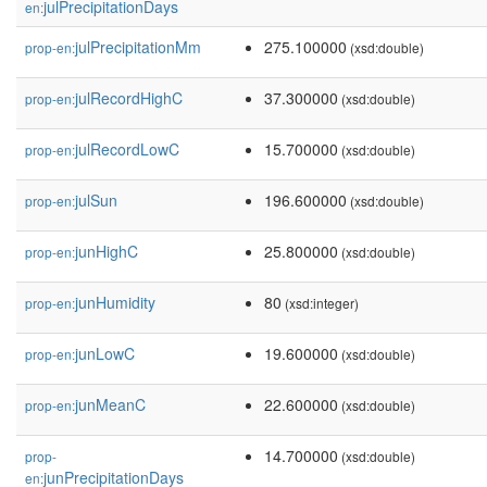
julPrecipitationDays
en:
julPrecipitationMm
275.100000
prop-en:
(xsd:double)
julRecordHighC
37.300000
prop-en:
(xsd:double)
julRecordLowC
15.700000
prop-en:
(xsd:double)
julSun
196.600000
prop-en:
(xsd:double)
junHighC
25.800000
prop-en:
(xsd:double)
junHumidity
80
prop-en:
(xsd:integer)
junLowC
19.600000
prop-en:
(xsd:double)
junMeanC
22.600000
prop-en:
(xsd:double)
14.700000
prop-
(xsd:double)
junPrecipitationDays
en: