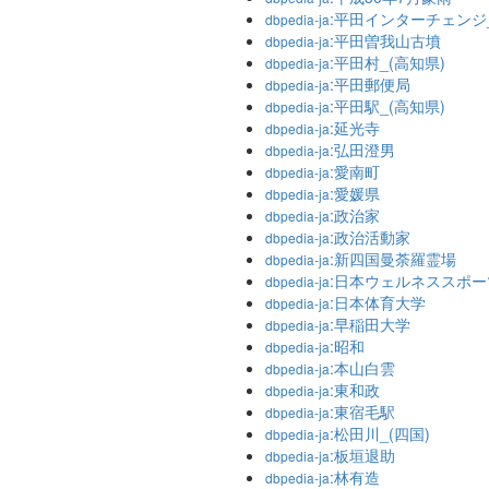
:平田インターチェンジ_
dbpedia-ja
:平田曽我山古墳
dbpedia-ja
:平田村_(高知県)
dbpedia-ja
:平田郵便局
dbpedia-ja
:平田駅_(高知県)
dbpedia-ja
:延光寺
dbpedia-ja
:弘田澄男
dbpedia-ja
:愛南町
dbpedia-ja
:愛媛県
dbpedia-ja
:政治家
dbpedia-ja
:政治活動家
dbpedia-ja
:新四国曼荼羅霊場
dbpedia-ja
:日本ウェルネススポ
dbpedia-ja
:日本体育大学
dbpedia-ja
:早稲田大学
dbpedia-ja
:昭和
dbpedia-ja
:本山白雲
dbpedia-ja
:東和政
dbpedia-ja
:東宿毛駅
dbpedia-ja
:松田川_(四国)
dbpedia-ja
:板垣退助
dbpedia-ja
:林有造
dbpedia-ja