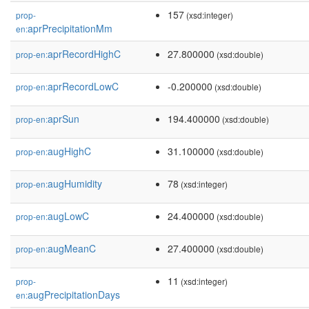
157
prop-
(xsd:integer)
aprPrecipitationMm
en:
aprRecordHighC
27.800000
prop-en:
(xsd:double)
aprRecordLowC
-0.200000
prop-en:
(xsd:double)
aprSun
194.400000
prop-en:
(xsd:double)
augHighC
31.100000
prop-en:
(xsd:double)
augHumidity
78
prop-en:
(xsd:integer)
augLowC
24.400000
prop-en:
(xsd:double)
augMeanC
27.400000
prop-en:
(xsd:double)
11
prop-
(xsd:integer)
augPrecipitationDays
en: