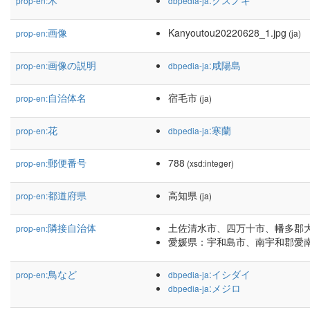
木
:クスノキ
prop-en:
dbpedia-ja
画像
Kanyoutou20220628_1.jpg
prop-en:
(ja)
画像の説明
:咸陽島
prop-en:
dbpedia-ja
自治体名
宿毛市
prop-en:
(ja)
花
:寒蘭
prop-en:
dbpedia-ja
郵便番号
788
prop-en:
(xsd:integer)
都道府県
高知県
prop-en:
(ja)
隣接自治体
土佐清水市、四万十市、幡多郡
prop-en:
愛媛県：宇和島市、南宇和郡愛
鳥など
:イシダイ
prop-en:
dbpedia-ja
:メジロ
dbpedia-ja