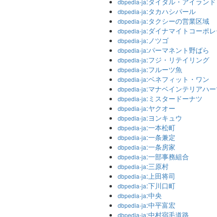
:タイダル・アイランド
dbpedia-ja
:タカハシパール
dbpedia-ja
:タクシーの営業区域
dbpedia-ja
:ダイナマイトコーポ
dbpedia-ja
:ノツゴ
dbpedia-ja
:パーマネント野ばら
dbpedia-ja
:フジ・リテイリング
dbpedia-ja
:フルーツ魚
dbpedia-ja
:ベネフィット・ワン
dbpedia-ja
:マナベインテリアハー
dbpedia-ja
:ミスタードーナツ
dbpedia-ja
:ヤクオー
dbpedia-ja
:ヨンキュウ
dbpedia-ja
:一本松町
dbpedia-ja
:一条兼定
dbpedia-ja
:一条房家
dbpedia-ja
:一部事務組合
dbpedia-ja
:三原村
dbpedia-ja
:上田将司
dbpedia-ja
:下川口町
dbpedia-ja
:中央
dbpedia-ja
:中平富宏
dbpedia-ja
:中村宿毛道路
dbpedia-ja