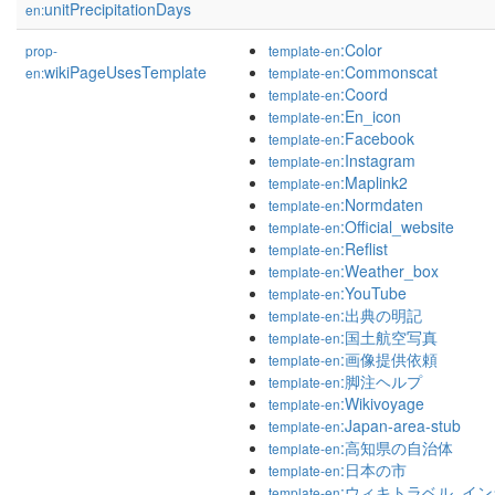
unitPrecipitationDays
en:
:Color
prop-
template-en
wikiPageUsesTemplate
:Commonscat
en:
template-en
:Coord
template-en
:En_icon
template-en
:Facebook
template-en
:Instagram
template-en
:Maplink2
template-en
:Normdaten
template-en
:Official_website
template-en
:Reflist
template-en
:Weather_box
template-en
:YouTube
template-en
:出典の明記
template-en
:国土航空写真
template-en
:画像提供依頼
template-en
:脚注ヘルプ
template-en
:Wikivoyage
template-en
:Japan-area-stub
template-en
:高知県の自治体
template-en
:日本の市
template-en
:ウィキトラベル_イ
template-en