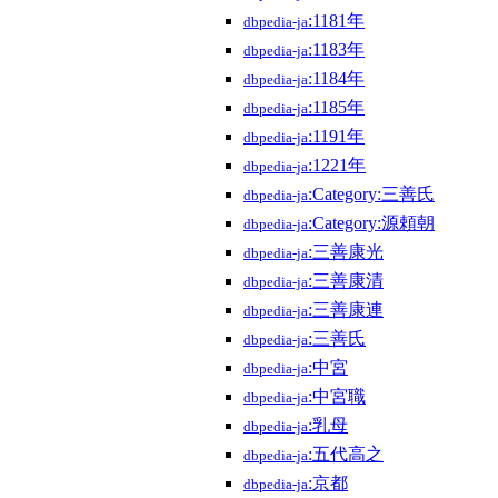
:1181年
dbpedia-ja
:1183年
dbpedia-ja
:1184年
dbpedia-ja
:1185年
dbpedia-ja
:1191年
dbpedia-ja
:1221年
dbpedia-ja
:Category:三善氏
dbpedia-ja
:Category:源頼朝
dbpedia-ja
:三善康光
dbpedia-ja
:三善康清
dbpedia-ja
:三善康連
dbpedia-ja
:三善氏
dbpedia-ja
:中宮
dbpedia-ja
:中宮職
dbpedia-ja
:乳母
dbpedia-ja
:五代高之
dbpedia-ja
:京都
dbpedia-ja