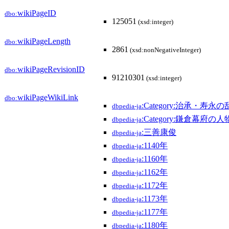
wikiPageID
dbo:
125051
(xsd:integer)
wikiPageLength
dbo:
2861
(xsd:nonNegativeInteger)
wikiPageRevisionID
dbo:
91210301
(xsd:integer)
wikiPageWikiLink
dbo:
:Category:治承・寿永
dbpedia-ja
:Category:鎌倉幕府の人
dbpedia-ja
:三善康俊
dbpedia-ja
:1140年
dbpedia-ja
:1160年
dbpedia-ja
:1162年
dbpedia-ja
:1172年
dbpedia-ja
:1173年
dbpedia-ja
:1177年
dbpedia-ja
:1180年
dbpedia-ja