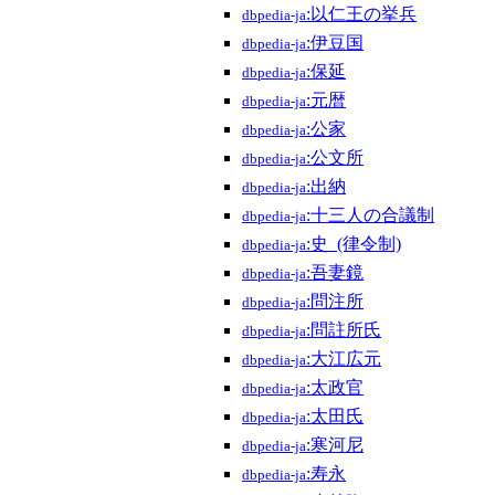
:以仁王の挙兵
dbpedia-ja
:伊豆国
dbpedia-ja
:保延
dbpedia-ja
:元暦
dbpedia-ja
:公家
dbpedia-ja
:公文所
dbpedia-ja
:出納
dbpedia-ja
:十三人の合議制
dbpedia-ja
:史_(律令制)
dbpedia-ja
:吾妻鏡
dbpedia-ja
:問注所
dbpedia-ja
:問註所氏
dbpedia-ja
:大江広元
dbpedia-ja
:太政官
dbpedia-ja
:太田氏
dbpedia-ja
:寒河尼
dbpedia-ja
:寿永
dbpedia-ja