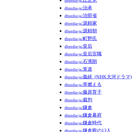
:比企尼
dbpedia-ja
:治承
dbpedia-ja
:治部省
dbpedia-ja
:源頼家
dbpedia-ja
:源頼朝
dbpedia-ja
:町野氏
dbpedia-ja
:皇后
dbpedia-ja
:皇后宮職
dbpedia-ja
:石濱朗
dbpedia-ja
:算道
dbpedia-ja
:義経_(NHK大河ドラマ)
dbpedia-ja
:草燃える
dbpedia-ja
:藤原育子
dbpedia-ja
:裁判
dbpedia-ja
:鎌倉
dbpedia-ja
:鎌倉幕府
dbpedia-ja
:鎌倉時代
dbpedia-ja
:鎌倉殿の13人
dbpedia-ja