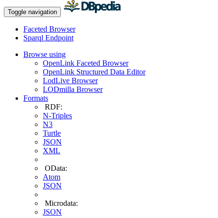
Toggle navigation
Faceted Browser
Sparql Endpoint
Browse using
OpenLink Faceted Browser
OpenLink Structured Data Editor
LodLive Browser
LODmilla Browser
Formats
RDF:
N-Triples
N3
Turtle
JSON
XML
OData:
Atom
JSON
Microdata:
JSON