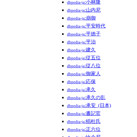
:小林隆
dbpedia-ja
:山内尼
dbpedia-ja
:崩御
dbpedia-ja
:平安時代
dbpedia-ja
:平徳子
dbpedia-ja
:平治
dbpedia-ja
:建久
dbpedia-ja
:従五位
dbpedia-ja
:従八位
dbpedia-ja
:御家人
dbpedia-ja
:応保
dbpedia-ja
:承久
dbpedia-ja
:承久の乱
dbpedia-ja
:承安_(日本)
dbpedia-ja
:書記官
dbpedia-ja
:椙杜氏
dbpedia-ja
:正六位
dbpedia-ja