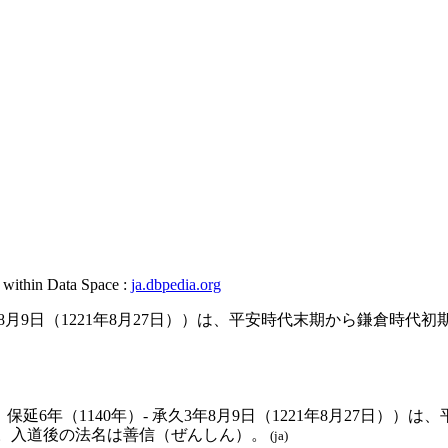
, within Data Space :
ja.dbpedia.org
久3年8月9日（1221年8月27日））は、平安時代末期から鎌
、保延6年（1140年）- 承久3年8月9日（1221年8月27日
。入道後の法名は善信（ぜんしん）。
(ja)