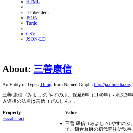
HTML
Embedded:
JSON
Turtle
CSV
JSON-LD
About:
三善康信
An Entity of Type :
Thing
, from Named Graph :
http://ja.dbpedia.org
三善 康信（みよし の やすのぶ、保延6年（1140年）- 承
入道後の法名は善信（ぜんしん）。
Property
Value
abstract
dbo:
三善 康信（みよし の やすのぶ
子。鎌倉幕府の初代問注所執事