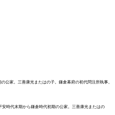
倉時代初期の公家。三善康光またはの子。鎌倉幕府の初代問注所執事。
））は、平安時代末期から鎌倉時代初期の公家。三善康光またはの