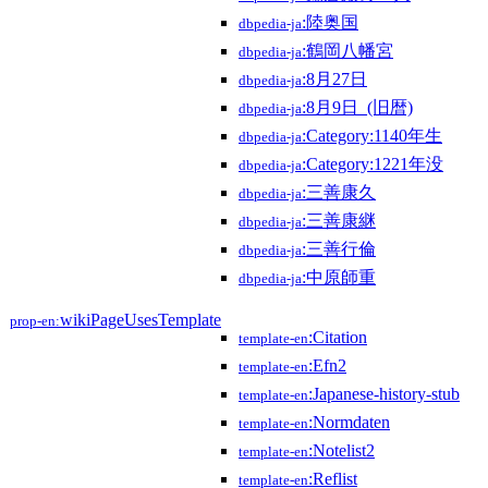
:陸奥国
dbpedia-ja
:鶴岡八幡宮
dbpedia-ja
:8月27日
dbpedia-ja
:8月9日_(旧暦)
dbpedia-ja
:Category:1140年生
dbpedia-ja
:Category:1221年没
dbpedia-ja
:三善康久
dbpedia-ja
:三善康継
dbpedia-ja
:三善行倫
dbpedia-ja
:中原師重
dbpedia-ja
wikiPageUsesTemplate
prop-en:
:Citation
template-en
:Efn2
template-en
:Japanese-history-stub
template-en
:Normdaten
template-en
:Notelist2
template-en
:Reflist
template-en