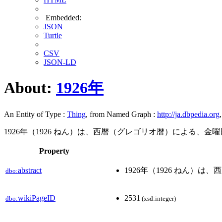
Embedded:
JSON
Turtle
CSV
JSON-LD
About:
1926年
An Entity of Type :
Thing
, from Named Graph :
http://ja.dbpedia.org
1926年（1926 ねん）は、西暦（グレゴリオ暦）による、金
Property
abstract
1926年（1926 ねん）
dbo:
wikiPageID
2531
dbo:
(xsd:integer)