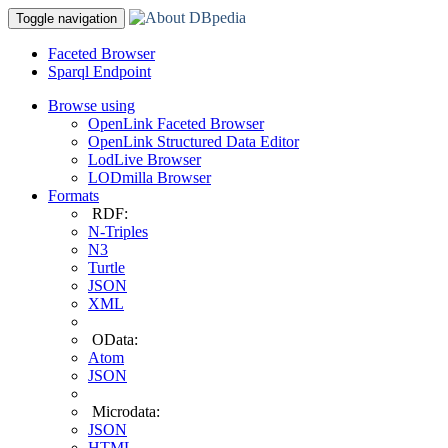
Toggle navigation
Faceted Browser
Sparql Endpoint
Browse using
OpenLink Faceted Browser
OpenLink Structured Data Editor
LodLive Browser
LODmilla Browser
Formats
RDF:
N-Triples
N3
Turtle
JSON
XML
OData:
Atom
JSON
Microdata:
JSON
HTML