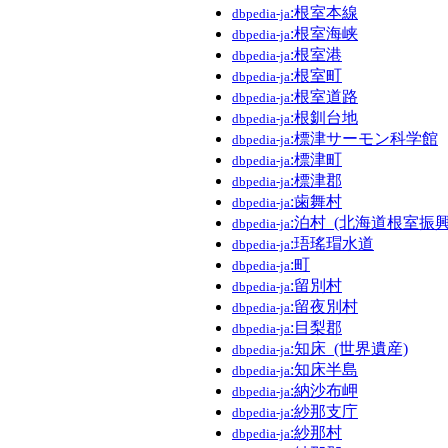
:根室本線
dbpedia-ja
:根室海峡
dbpedia-ja
:根室港
dbpedia-ja
:根室町
dbpedia-ja
:根室道路
dbpedia-ja
:根釧台地
dbpedia-ja
:標津サーモン科学館
dbpedia-ja
:標津町
dbpedia-ja
:標津郡
dbpedia-ja
:歯舞村
dbpedia-ja
:泊村_(北海道根室振興
dbpedia-ja
:珸瑤瑁水道
dbpedia-ja
:町
dbpedia-ja
:留別村
dbpedia-ja
:留夜別村
dbpedia-ja
:目梨郡
dbpedia-ja
:知床_(世界遺産)
dbpedia-ja
:知床半島
dbpedia-ja
:納沙布岬
dbpedia-ja
:紗那支庁
dbpedia-ja
:紗那村
dbpedia-ja