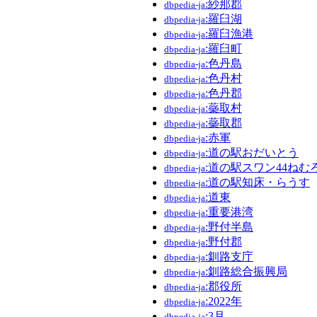
:紗那郡
dbpedia-ja
:羅臼湖
dbpedia-ja
:羅臼漁港
dbpedia-ja
:羅臼町
dbpedia-ja
:色丹島
dbpedia-ja
:色丹村
dbpedia-ja
:色丹郡
dbpedia-ja
:蘂取村
dbpedia-ja
:蘂取郡
dbpedia-ja
:赤軍
dbpedia-ja
:道の駅おだいとう
dbpedia-ja
:道の駅スワン44ねむ
dbpedia-ja
:道の駅知床・らうす
dbpedia-ja
:道東
dbpedia-ja
:重要港湾
dbpedia-ja
:野付半島
dbpedia-ja
:野付郡
dbpedia-ja
:釧路支庁
dbpedia-ja
:釧路総合振興局
dbpedia-ja
:郡役所
dbpedia-ja
:2022年
dbpedia-ja
:3月
dbpedia-ja