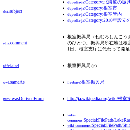
:Category:北海道の振
dbpedia-ja
:Category:根室市
dbpedia-ja
subject
dct:
:Category:根室管内
dbpedia-ja
:Category:2010年設
dbpedia-ja
根室振興局（ねむろしんこう
comment
のひとつ。振興局所在地は根室市
rdfs:
1日、根室支庁に代わって発
label
根室振興局
rdfs:
(ja)
sameAs
:根室振興局
owl:
freebase
wasDerivedFrom
http://ja.wikipedia.org/wiki
prov:
wiki-
:Special:FilePath/Lake
commons
:Special:FilePath/S
wiki-commons