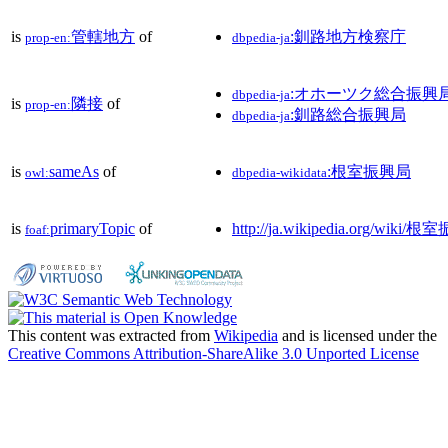
is
管轄地方
of
:釧路地方検察庁
prop-en:
dbpedia-ja
:オホーツク総合振興
dbpedia-ja
is
隣接
of
prop-en:
:釧路総合振興局
dbpedia-ja
is
sameAs
of
:根室振興局
owl:
dbpedia-wikidata
is
primaryTopic
of
http://ja.wikipedia.org/wiki
foaf:
This content was extracted from
Wikipedia
and is licensed under the
Creative Commons Attribution-ShareAlike 3.0 Unported License