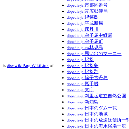
:市郡区番号
dbpedia-ja
:帯広郵便局
dbpedia-ja
:幌筵島
dbpedia-ja
:平成新局
dbpedia-ja
:床丹川
dbpedia-ja
:弟子屈中継局
dbpedia-ja
:弟子屈町
dbpedia-ja
:志林規島
dbpedia-ja
:思い出のマーニー
dbpedia-ja
:択捉
dbpedia-ja
is
wikiPageWikiLink
of
:択捉島
dbo:
dbpedia-ja
:択捉郡
dbpedia-ja
:捨子古丹島
dbpedia-ja
:摺手岩
dbpedia-ja
:支庁
dbpedia-ja
:斜里岳道立自然公園
dbpedia-ja
:新知島
dbpedia-ja
:日本のダム一覧
dbpedia-ja
:日本の地域
dbpedia-ja
:日本の放送送信所一
dbpedia-ja
:日本の海水浴場一覧
dbpedia-ja