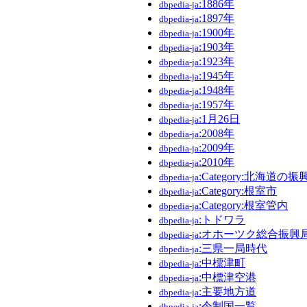
:1886年
dbpedia-ja
:1897年
dbpedia-ja
:1900年
dbpedia-ja
:1903年
dbpedia-ja
:1923年
dbpedia-ja
:1945年
dbpedia-ja
:1948年
dbpedia-ja
:1957年
dbpedia-ja
:1月26日
dbpedia-ja
:2008年
dbpedia-ja
:2009年
dbpedia-ja
:2010年
dbpedia-ja
:Category:北海道の振
dbpedia-ja
:Category:根室市
dbpedia-ja
:Category:根室管内
dbpedia-ja
:トドワラ
dbpedia-ja
:オホーツク総合振興
dbpedia-ja
:三県一局時代
dbpedia-ja
:中標津町
dbpedia-ja
:中標津空港
dbpedia-ja
:主要地方道
dbpedia-ja
:令制国一覧
dbpedia-ja