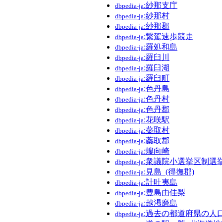
:紗那支庁
dbpedia-ja
:紗那村
dbpedia-ja
:紗那郡
dbpedia-ja
:繋駕速歩競走
dbpedia-ja
:羅処和島
dbpedia-ja
:羅臼川
dbpedia-ja
:羅臼湖
dbpedia-ja
:羅臼町
dbpedia-ja
:色丹島
dbpedia-ja
:色丹村
dbpedia-ja
:色丹郡
dbpedia-ja
:花咲駅
dbpedia-ja
:蘂取村
dbpedia-ja
:蘂取郡
dbpedia-ja
:螻向崎
dbpedia-ja
:衆議院小選挙区制選
dbpedia-ja
:見島_(得撫郡)
dbpedia-ja
:計吐夷島
dbpedia-ja
:豊島由佳梨
dbpedia-ja
:越渇磨島
dbpedia-ja
:過去の都道府県の人
dbpedia-ja