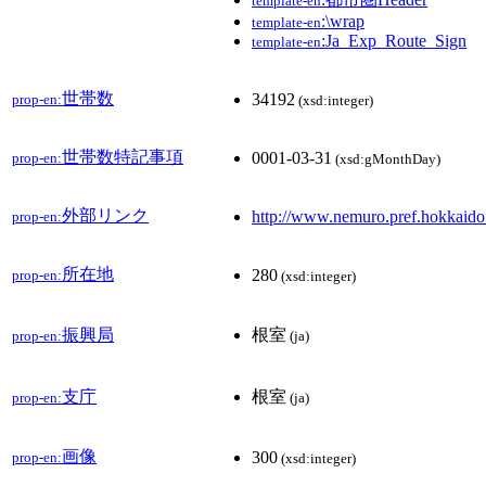
template-en
:\wrap
template-en
:Ja_Exp_Route_Sign
template-en
世帯数
34192
prop-en:
(xsd:integer)
世帯数特記事項
0001-03-31
prop-en:
(xsd:gMonthDay)
外部リンク
http://www.nemuro.pref.hokkaido.
prop-en:
所在地
280
prop-en:
(xsd:integer)
振興局
根室
prop-en:
(ja)
支庁
根室
prop-en:
(ja)
画像
300
prop-en:
(xsd:integer)