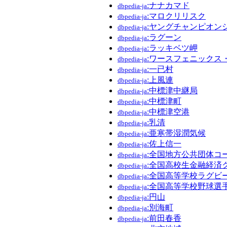
:ナナカマド
dbpedia-ja
:マロクリリスク
dbpedia-ja
:ヤングチャンピオン
dbpedia-ja
:ラグーン
dbpedia-ja
:ラッキベツ岬
dbpedia-ja
:ワースフェニックス
dbpedia-ja
:一已村
dbpedia-ja
:上風連
dbpedia-ja
:中標津中継局
dbpedia-ja
:中標津町
dbpedia-ja
:中標津空港
dbpedia-ja
:乳清
dbpedia-ja
:亜寒帯湿潤気候
dbpedia-ja
:佐上信一
dbpedia-ja
:全国地方公共団体コ
dbpedia-ja
:全国高校生金融経済
dbpedia-ja
:全国高等学校ラグビ
dbpedia-ja
:全国高等学校野球選
dbpedia-ja
:円山
dbpedia-ja
:別海町
dbpedia-ja
:前田春香
dbpedia-ja