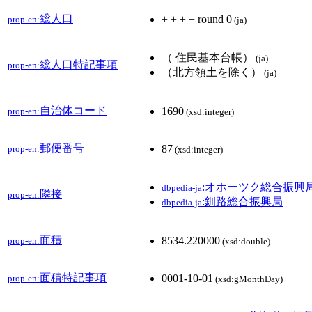
総人口
+ + + + round 0
prop-en:
(ja)
（ 住民基本台帳）
(ja)
総人口特記事項
prop-en:
（北方領土を除く）
(ja)
自治体コード
1690
prop-en:
(xsd:integer)
郵便番号
87
prop-en:
(xsd:integer)
:オホーツク総合振興
dbpedia-ja
隣接
prop-en:
:釧路総合振興局
dbpedia-ja
面積
8534.220000
prop-en:
(xsd:double)
面積特記事項
0001-10-01
prop-en:
(xsd:gMonthDay)