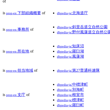
of
is
下部組織概要
of
:北海道庁
prop-en:
dbpedia-ja
:斜里岳道立自然公園
dbpedia-ja
is
事務所
of
prop-en:
:野付風蓮道立自然公
dbpedia-ja
:知床沼
dbpedia-ja
is
所在地
of
:羅臼湖
prop-en:
dbpedia-ja
:風蓮湖
dbpedia-ja
is
担当地域
of
:第27普通科連隊
prop-en:
dbpedia-ja
:中標津町
dbpedia-ja
:別海町
dbpedia-ja
is
支庁
of
:根室市
prop-en:
dbpedia-ja
:標津町
dbpedia-ja
:羅臼町
dbpedia-ja