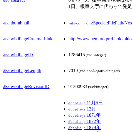
abstract
のひとつ。振興局所在地は根室市
dbo:
1日、根室支庁に代わって発
thumbnail
:Special:FilePath/N
dbo:
wiki-commons
wikiPageExternalLink
http://www.nemuro.pref.hokkaido.
dbo:
wikiPageID
1786415
dbo:
(xsd:integer)
wikiPageLength
7019
dbo:
(xsd:nonNegativeInteger)
wikiPageRevisionID
91200933
dbo:
(xsd:integer)
:11月5日
dbpedia-ja
:12月
dbpedia-ja
:1871年
dbpedia-ja
:1872年
dbpedia-ja
:1879年
dbpedia-ja