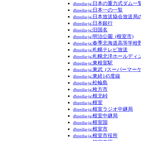
:日本の重力式ダム一
dbpedia-ja
:日本一の一覧
dbpedia-ja
:日本放送協会放送局
dbpedia-ja
:日本銀行
dbpedia-ja
:旧国名
dbpedia-ja
:明治公園_(根室市)
dbpedia-ja
:春季北海道高等学校
dbpedia-ja
:札幌テレビ放送
dbpedia-ja
:札幌北洋ホールディ
dbpedia-ja
:東根室駅
dbpedia-ja
:東武_(スーパーマー
dbpedia-ja
:東経145度線
dbpedia-ja
:松輪島
dbpedia-ja
:枚方市
dbpedia-ja
:根北峠
dbpedia-ja
:根室
dbpedia-ja
:根室ラジオ中継局
dbpedia-ja
:根室中継局
dbpedia-ja
:根室国
dbpedia-ja
:根室市
dbpedia-ja
:根室市役所
dbpedia-ja