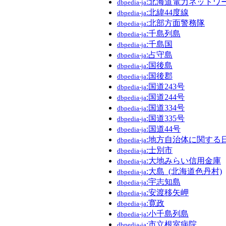
:北海道電力ネットワ
dbpedia-ja
:北緯44度線
dbpedia-ja
:北部方面警務隊
dbpedia-ja
:千島列島
dbpedia-ja
:千島国
dbpedia-ja
:占守島
dbpedia-ja
:国後島
dbpedia-ja
:国後郡
dbpedia-ja
:国道243号
dbpedia-ja
:国道244号
dbpedia-ja
:国道334号
dbpedia-ja
:国道335号
dbpedia-ja
:国道44号
dbpedia-ja
:地方自治体に関する
dbpedia-ja
:士別市
dbpedia-ja
:大地みらい信用金庫
dbpedia-ja
:大島_(北海道色丹村)
dbpedia-ja
:宇志知島
dbpedia-ja
:安渡移矢岬
dbpedia-ja
:寛政
dbpedia-ja
:小千島列島
dbpedia-ja
:市立根室病院
dbpedia-ja