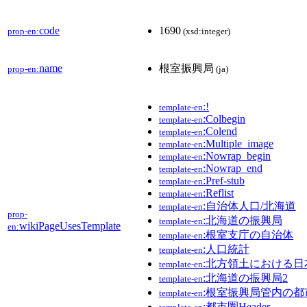
code
1690
prop-en:
(xsd:integer)
name
根室振興局
prop-en:
(ja)
:!
template-en
:Colbegin
template-en
:Colend
template-en
:Multiple_image
template-en
:Nowrap_begin
template-en
:Nowrap_end
template-en
:Pref-stub
template-en
:Reflist
template-en
:自治体人口/北海道
template-en
prop-
:北海道の振興局
template-en
wikiPageUsesTemplate
en:
:根室支庁の自治体
template-en
:人口統計
template-en
:北方領土における
template-en
:北海道の振興局2
template-en
:根室振興局管内の都
template-en
:都市圏Header