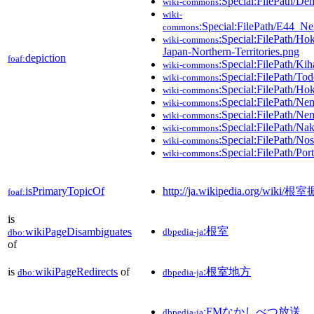
:Special:FilePath/D
wiki-commons
wiki-
:Special:FilePath/E4
commons
:Special:FilePath/Ho
wiki-commons
Japan-Northern-Territories.png
depiction
foaf:
:Special:FilePath/Ki
wiki-commons
:Special:FilePath/To
wiki-commons
:Special:FilePath/H
wiki-commons
:Special:FilePath/N
wiki-commons
:Special:FilePath/Ne
wiki-commons
:Special:FilePath/Nak
wiki-commons
:Special:FilePath/No
wiki-commons
:Special:FilePath/Po
wiki-commons
isPrimaryTopicOf
http://ja.wikipedia.org/wiki
foaf:
is
:根室
wikiPageDisambiguates
dbpedia-ja
dbo:
of
is
wikiPageRedirects
of
:根室地方
dbo:
dbpedia-ja
:FMなかしべつ放送
dbpedia-ja