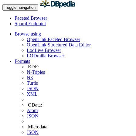
Toggle navigation
Faceted Browser
Sparql Endpoint
Browse using
OpenLink Faceted Browser
OpenLink Structured Data Editor
LodLive Browser
LODmilla Browser
Formats
RDF:
N-Triples
N3
Turtle
JSON
XML
OData:
Atom
JSON
Microdata:
JSON