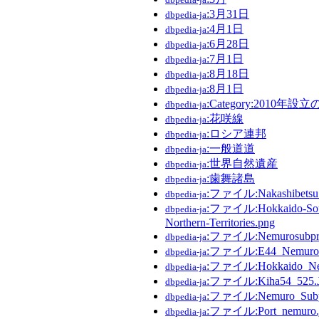
:3月31日
dbpedia-ja
:4月1日
dbpedia-ja
:6月28日
dbpedia-ja
:7月1日
dbpedia-ja
:8月18日
dbpedia-ja
:8月1日
dbpedia-ja
:Category:2010年設
dbpedia-ja
:花咲線
dbpedia-ja
:ロシア連邦
dbpedia-ja
:一般道道
dbpedia-ja
:世界自然遺産
dbpedia-ja
:歯舞諸島
dbpedia-ja
:ファイル:Nakashibetsu_a
dbpedia-ja
:ファイル:Hokkaido-Southe
dbpedia-ja
Northern-Territories.png
:ファイル:Nemurosubprefe
dbpedia-ja
:ファイル:E44_Nemuro
dbpedia-ja
:ファイル:Hokkaido_Nem
dbpedia-ja
:ファイル:Kiha54_525.
dbpedia-ja
:ファイル:Nemuro_Subpre
dbpedia-ja
:ファイル:Port_nemuro.
dbpedia-ja