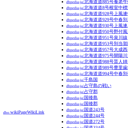
:北海道道885号養老
dbpedia-ja
:北海道道8号根室中
dbpedia-ja
:北海道道928号上風
dbpedia-ja
:北海道道929号中春
dbpedia-ja
:北海道道930号上風
dbpedia-ja
:北海道道950号野付
dbpedia-ja
:北海道道951号泉川線
dbpedia-ja
:北海道道953号別当
dbpedia-ja
:北海道道957号大成
dbpedia-ja
:北海道道975号開陽
dbpedia-ja
:北海道道988号貰人
dbpedia-ja
:北海道道989号豊里
dbpedia-ja
:北海道道994号中春
dbpedia-ja
:千島国
dbpedia-ja
:占守島の戦い
dbpedia-ja
:占守郡
dbpedia-ja
:国後島
dbpedia-ja
:国後郡
dbpedia-ja
:国道243号
dbpedia-ja
wikiPageWikiLink
dbo:
:国道244号
dbpedia-ja
:国道272号
dbpedia-ja
:国道334号
dbpedia-ja