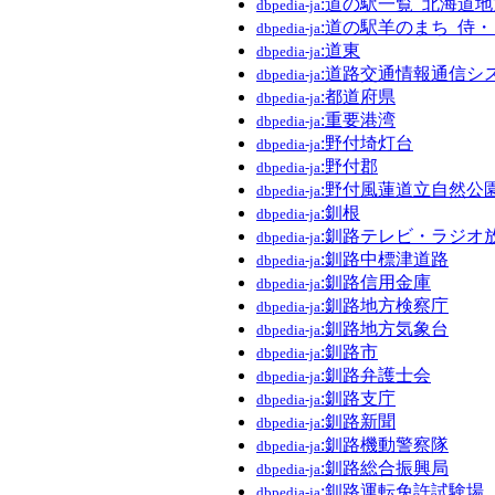
:道の駅一覧_北海道地
dbpedia-ja
:道の駅羊のまち_侍
dbpedia-ja
:道東
dbpedia-ja
:道路交通情報通信シ
dbpedia-ja
:都道府県
dbpedia-ja
:重要港湾
dbpedia-ja
:野付埼灯台
dbpedia-ja
:野付郡
dbpedia-ja
:野付風蓮道立自然公
dbpedia-ja
:釧根
dbpedia-ja
:釧路テレビ・ラジオ
dbpedia-ja
:釧路中標津道路
dbpedia-ja
:釧路信用金庫
dbpedia-ja
:釧路地方検察庁
dbpedia-ja
:釧路地方気象台
dbpedia-ja
:釧路市
dbpedia-ja
:釧路弁護士会
dbpedia-ja
:釧路支庁
dbpedia-ja
:釧路新聞
dbpedia-ja
:釧路機動警察隊
dbpedia-ja
:釧路総合振興局
dbpedia-ja
:釧路運転免許試験場
dbpedia-ja