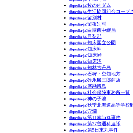
:牧の内ダム
dbpedia-ja
:生活協同組合コープ
dbpedia-ja
:留別村
dbpedia-ja
:留夜別村
dbpedia-ja
:白糠西中継局
dbpedia-ja
:目梨郡
dbpedia-ja
:知床国立公園
dbpedia-ja
:知床岬
dbpedia-ja
:知床峠
dbpedia-ja
:知床沼
dbpedia-ja
:知林古丹島
dbpedia-ja
:石狩・空知地方
dbpedia-ja
:碓氷勝三郎商店
dbpedia-ja
:磨勘留島
dbpedia-ja
:社会保険事務所一覧
dbpedia-ja
:神の子池
dbpedia-ja
:秋季北海道高等学校
dbpedia-ja
:穴澗
dbpedia-ja
:第11幸与丸事件
dbpedia-ja
:第27普通科連隊
dbpedia-ja
:第5日東丸事件
dbpedia-ja