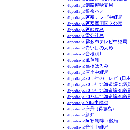
:釧路運輸支局
dbpedia-ja
:銀嶺バス
dbpedia-ja
:阿寒テレビ中継局
dbpedia-ja
:阿寒摩周国立公園
dbpedia-ja
:阿頼度島
dbpedia-ja
:雷公計島
dbpedia-ja
:霧多布テレビ中継局
dbpedia-ja
:青い目の人形
dbpedia-ja
:音根別川
dbpedia-ja
:風蓮湖
dbpedia-ja
:高橋はるみ
dbpedia-ja
:厚岸中継局
dbpedia-ja
:2015年のテレビ_(日本
dbpedia-ja
:2015年北海道議会議
dbpedia-ja
:2019年北海道議会議
dbpedia-ja
:2023年北海道議会議
dbpedia-ja
:Aiba中標津
dbpedia-ja
:床丹_(得撫島)
dbpedia-ja
:新知
dbpedia-ja
:阿寒湖畔中継局
dbpedia-ja
:音別中継局
dbpedia-ja