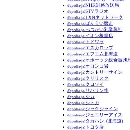
:NHK釧路放送局
dbpedia-ja
:STVラジオ
dbpedia-ja
:TXNネットワーク
dbpedia-ja
:ばんえい競走
dbpedia-ja
:べつかい乳業興社
dbpedia-ja
:イオン根室店
dbpedia-ja
:トドワラ
dbpedia-ja
:エスカロップ
dbpedia-ja
:エフエム北海道
dbpedia-ja
:オホーツク総合振興
dbpedia-ja
:オロンコ岩
dbpedia-ja
:カントリーサイン
dbpedia-ja
:クリリスク
dbpedia-ja
:クロソイ
dbpedia-ja
:サハリン州
dbpedia-ja
:シカ
dbpedia-ja
:シトカ
dbpedia-ja
:シャクシャイン
dbpedia-ja
:ジュエリーアイス
dbpedia-ja
:タカハシ_(北海道)
dbpedia-ja
:トヨタ店
dbpedia-ja