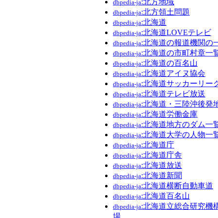
:北方地域
dbpedia-ja
:北方領土問題
dbpedia-ja
:北海道
dbpedia-ja
:北海道LOVEテレビ
dbpedia-ja
:北海道の報道機関の
dbpedia-ja
:北海道の市町村章一
dbpedia-ja
:北海道の百名山
dbpedia-ja
:北海道アイヌ協会
dbpedia-ja
:北海道サッカーリー
dbpedia-ja
:北海道テレビ放送
dbpedia-ja
:北海道・三陸沖後発
dbpedia-ja
:北海道労働金庫
dbpedia-ja
:北海道地方のダム一
dbpedia-ja
:北海道大学の人物一
dbpedia-ja
:北海道庁
dbpedia-ja
:北海道庁舎
dbpedia-ja
:北海道放送
dbpedia-ja
:北海道新聞
dbpedia-ja
:北海道横断自動車道
dbpedia-ja
:北海道百名山
dbpedia-ja
:北海道立総合研究機
dbpedia-ja
場