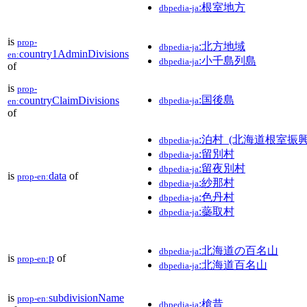
:根室地方
dbpedia-ja
is
prop-
:北方地域
dbpedia-ja
country1AdminDivisions
en:
:小千島列島
dbpedia-ja
of
is
prop-
:国後島
countryClaimDivisions
dbpedia-ja
en:
of
:泊村_(北海道根室振興
dbpedia-ja
:留別村
dbpedia-ja
:留夜別村
dbpedia-ja
is
data
of
prop-en:
:紗那村
dbpedia-ja
:色丹村
dbpedia-ja
:蘂取村
dbpedia-ja
:北海道の百名山
dbpedia-ja
is
p
of
prop-en:
:北海道百名山
dbpedia-ja
is
subdivisionName
prop-en:
:槍昔
dbpedia-ja