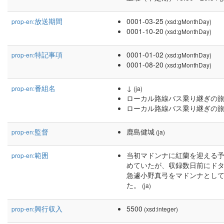
放送期間
0001-03-25
prop-en:
(xsd:gMonthDay)
0001-10-20
(xsd:gMonthDay)
特記事項
0001-01-02
prop-en:
(xsd:gMonthDay)
0001-08-20
(xsd:gMonthDay)
番組名
↓
prop-en:
(ja)
ローカル路線バス乗り継ぎの
ローカル路線バス乗り継ぎの旅
監督
鹿島健城
prop-en:
(ja)
範囲
当初マドンナに紅蘭を迎える
prop-en:
めていたが、収録数日前にド
急遽小野真弓をマドンナとし
た。
(ja)
興行収入
5500
prop-en:
(xsd:integer)