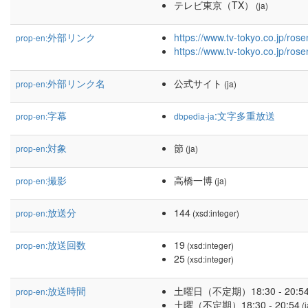
テレビ東京（TX）
(ja)
外部リンク
https://www.tv-tokyo.co.jp/ros
prop-en:
https://www.tv-tokyo.co.jp/ros
外部リンク名
公式サイト
prop-en:
(ja)
字幕
:文字多重放送
prop-en:
dbpedia-ja
対象
節
prop-en:
(ja)
撮影
高橋一博
prop-en:
(ja)
放送分
144
prop-en:
(xsd:integer)
放送回数
19
prop-en:
(xsd:integer)
25
(xsd:integer)
放送時間
土曜日（不定期）18:30 - 20:5
prop-en:
土曜（不定期）18:30 - 20:54
(j