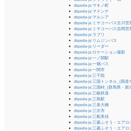
:マキノ町
dbpedia-ja
:マドンナ
dbpedia-ja
:マルシア
dbpedia-ja
:ミヤコーバス古川営
dbpedia-ja
:ミヤコーバス吉岡営
dbpedia-ja
:ラブリ
dbpedia-ja
:リムジンバス
dbpedia-ja
:リーダー
dbpedia-ja
:ロケーション撮影
dbpedia-ja
:一ノ関駅
dbpedia-ja
:一畑バス
dbpedia-ja
:一関市
dbpedia-ja
:三千院
dbpedia-ja
:三国トンネル_(国道1
dbpedia-ja
:三国峠_(群馬県・新
dbpedia-ja
:三岐鉄道
dbpedia-ja
:三島駅
dbpedia-ja
:三条大橋
dbpedia-ja
:三次市
dbpedia-ja
:三船美佳
dbpedia-ja
:三菱ふそう・エアロ
dbpedia-ja
:三菱ふそう・エアロ
dbpedia-ja