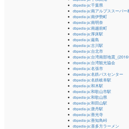
:千葉県
dbpedia-ja
:南アルプススーパー
dbpedia-ja
:南伊勢町
dbpedia-ja
:南明奈
dbpedia-ja
:南越前町
dbpedia-ja
:厚床駅
dbpedia-ja
:厳島
dbpedia-ja
:古川駅
dbpedia-ja
:台北市
dbpedia-ja
:台湾南部地震_(2016
dbpedia-ja
:台湾観光協会
dbpedia-ja
:名張市
dbpedia-ja
:名鉄バスセンター
dbpedia-ja
:名鉄岐阜駅
dbpedia-ja
:和木駅
dbpedia-ja
:和歌山市駅
dbpedia-ja
:和歌山県
dbpedia-ja
:和田山駅
dbpedia-ja
:唐丹駅
dbpedia-ja
:善光寺
dbpedia-ja
:善知鳥峠
dbpedia-ja
:喜多方ラーメン
dbpedia-ja