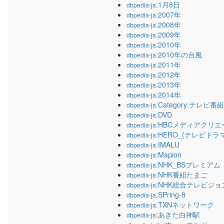
:1月8日
dbpedia-ja
:2007年
dbpedia-ja
:2008年
dbpedia-ja
:2009年
dbpedia-ja
:2010年
dbpedia-ja
:2010年の台風
dbpedia-ja
:2011年
dbpedia-ja
:2012年
dbpedia-ja
:2013年
dbpedia-ja
:2014年
dbpedia-ja
:Category:テレビ
dbpedia-ja
:DVD
dbpedia-ja
:HBCメディアクリエ
dbpedia-ja
:HERO_(テレビドラマ
dbpedia-ja
:IMALU
dbpedia-ja
:Mapion
dbpedia-ja
:NHK_BSプレミアム
dbpedia-ja
:NHK番組たまご
dbpedia-ja
:NHK総合テレビジョ
dbpedia-ja
:SPring-8
dbpedia-ja
:TXNネットワーク
dbpedia-ja
:あきた白神駅
dbpedia-ja