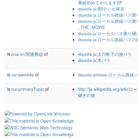
番組初めてやりますSP
:BSテレビ東京
dbpedia-ja
:ローカル路線バス乗
dbpedia-ja
:ローカル路線バス乗
dbpedia-ja
_THE_MOVIE
:ローカルバス乗り継
dbpedia-ja
:ローカル路線バスの
dbpedia-ja
is
関連番組
of
:太川蛭子の旅バラ
prop-en:
dbpedia-ja
:水バラ
dbpedia-ja
is
sameAs
of
:ローカル路線
owl:
dbpedia-wikidata
is
primaryTopic
of
http://ja.wikipedia.org/
foaf:
継ぎの旅