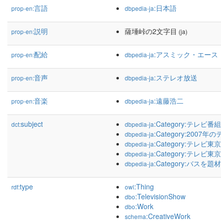
言語
:日本語
prop-en:
dbpedia-ja
説明
薩埵峠の2文字目
prop-en:
(ja)
配給
:アスミック・エース
prop-en:
dbpedia-ja
音声
:ステレオ放送
prop-en:
dbpedia-ja
音楽
:遠藤浩二
prop-en:
dbpedia-ja
subject
:Category:テレビ
dct:
dbpedia-ja
:Category:2007
dbpedia-ja
:Category:テレ
dbpedia-ja
:Category:テレ
dbpedia-ja
:Category:バス
dbpedia-ja
type
:Thing
rdf:
owl
:TelevisionShow
dbo
:Work
dbo
:CreativeWork
schema