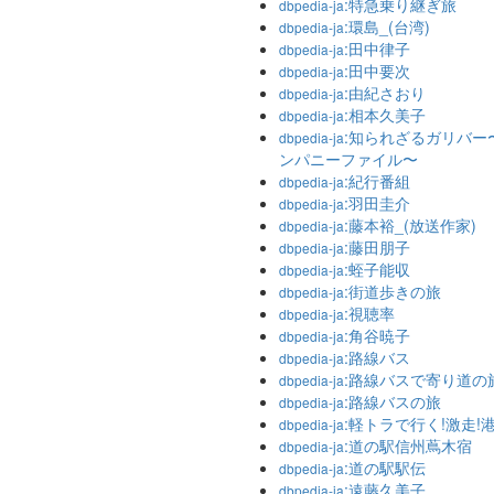
:特急乗り継ぎ旅
dbpedia-ja
:環島_(台湾)
dbpedia-ja
:田中律子
dbpedia-ja
:田中要次
dbpedia-ja
:由紀さおり
dbpedia-ja
:相本久美子
dbpedia-ja
:知られざるガリバー
dbpedia-ja
ンパニーファイル〜
:紀行番組
dbpedia-ja
:羽田圭介
dbpedia-ja
:藤本裕_(放送作家)
dbpedia-ja
:藤田朋子
dbpedia-ja
:蛭子能収
dbpedia-ja
:街道歩きの旅
dbpedia-ja
:視聴率
dbpedia-ja
:角谷暁子
dbpedia-ja
:路線バス
dbpedia-ja
:路線バスで寄り道の
dbpedia-ja
:路線バスの旅
dbpedia-ja
:軽トラで行く!激走!
dbpedia-ja
:道の駅信州蔦木宿
dbpedia-ja
:道の駅駅伝
dbpedia-ja
:遠藤久美子
dbpedia-ja