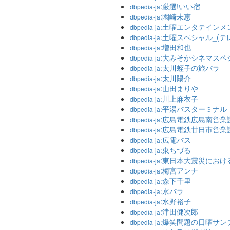
:厳選!いい宿
dbpedia-ja
:園崎未恵
dbpedia-ja
:土曜エンタテインメ
dbpedia-ja
:土曜スペシャル_(テ
dbpedia-ja
:増田和也
dbpedia-ja
:大みそかシネマスペ
dbpedia-ja
:太川蛭子の旅バラ
dbpedia-ja
:太川陽介
dbpedia-ja
:山田まりや
dbpedia-ja
:川上麻衣子
dbpedia-ja
:平湯バスターミナル
dbpedia-ja
:広島電鉄広島南営業
dbpedia-ja
:広島電鉄廿日市営業
dbpedia-ja
:広電バス
dbpedia-ja
:東ちづる
dbpedia-ja
:東日本大震災におけ
dbpedia-ja
:梅宮アンナ
dbpedia-ja
:森下千里
dbpedia-ja
:水バラ
dbpedia-ja
:水野裕子
dbpedia-ja
:津田健次郎
dbpedia-ja
:爆笑問題の日曜サン
dbpedia-ja