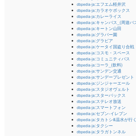
:エフエム軽井沢
dbpedia-ja
:カラオケボックス
dbpedia-ja
:カレーライス
dbpedia-ja
:キャンバス_(周遊バ
dbpedia-ja
:キートン山田
dbpedia-ja
:グラバー園
dbpedia-ja
:グラビア
dbpedia-ja
:ケータイ国盗り合戦
dbpedia-ja
:コスモ・スペース
dbpedia-ja
:コミュニティバス
dbpedia-ja
:コーラ_(飲料)
dbpedia-ja
:サンデン交通
dbpedia-ja
:サンデープレゼント
dbpedia-ja
:ジンジャーエール
dbpedia-ja
:スタジオヴェルト
dbpedia-ja
:スターバックス
dbpedia-ja
:ステレオ放送
dbpedia-ja
:スマートフォン
dbpedia-ja
:セブン-イレブン
dbpedia-ja
:タカトシ&温水が行
dbpedia-ja
:タクシー
dbpedia-ja
:タラガトンネル
dbpedia-ja