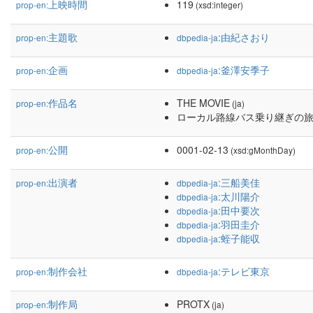
上映時間
119
prop-en:
(xsd:integer)
主題歌
:由紀さおり
prop-en:
dbpedia-ja
企画
:釜澤安季子
prop-en:
dbpedia-ja
作品名
THE MOVIE
prop-en:
(ja)
ローカル路線バス乗り継ぎの
公開
0001-02-13
prop-en:
(xsd:gMonthDay)
出演者
:三船美佳
prop-en:
dbpedia-ja
:太川陽介
dbpedia-ja
:田中要次
dbpedia-ja
:羽田圭介
dbpedia-ja
:蛭子能収
dbpedia-ja
制作会社
:テレビ東京
prop-en:
dbpedia-ja
制作局
PROTX
prop-en:
(ja)