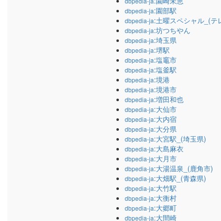
:園崎未恵
dbpedia-ja
:園部駅
dbpedia-ja
:土曜スペシャル_(テ
dbpedia-ja
:坊つちやん
dbpedia-ja
:埼玉県
dbpedia-ja
:堺駅
dbpedia-ja
:塩竈市
dbpedia-ja
:塩釜駅
dbpedia-ja
:境港
dbpedia-ja
:境港市
dbpedia-ja
:増田和也
dbpedia-ja
:大仙市
dbpedia-ja
:大内宿
dbpedia-ja
:大分県
dbpedia-ja
:大宮駅_(埼玉県)
dbpedia-ja
:大島麻衣
dbpedia-ja
:大月市
dbpedia-ja
:大湯温泉_(鹿角市)
dbpedia-ja
:大畑駅_(青森県)
dbpedia-ja
:大竹駅
dbpedia-ja
:大衡村
dbpedia-ja
:大郷町
dbpedia-ja
:大間崎
dbpedia-ja