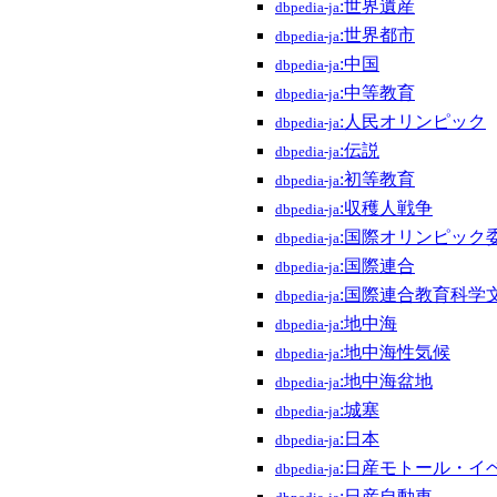
:世界遺産
dbpedia-ja
:世界都市
dbpedia-ja
:中国
dbpedia-ja
:中等教育
dbpedia-ja
:人民オリンピック
dbpedia-ja
:伝説
dbpedia-ja
:初等教育
dbpedia-ja
:収穫人戦争
dbpedia-ja
:国際オリンピック
dbpedia-ja
:国際連合
dbpedia-ja
:国際連合教育科学
dbpedia-ja
:地中海
dbpedia-ja
:地中海性気候
dbpedia-ja
:地中海盆地
dbpedia-ja
:城塞
dbpedia-ja
:日本
dbpedia-ja
:日産モトール・イ
dbpedia-ja
:日産自動車