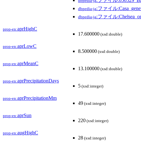
:ファイル:050529_Barc
dbpedia-ja
:ファイル:Casa_general
dbpedia-ja
:ファイル:Chelsea_on_
dbpedia-ja
aprHighC
prop-en:
17.600000
(xsd:double)
aprLowC
prop-en:
8.500000
(xsd:double)
aprMeanC
prop-en:
13.100000
(xsd:double)
aprPrecipitationDays
prop-en:
5
(xsd:integer)
aprPrecipitationMm
prop-en:
49
(xsd:integer)
aprSun
prop-en:
220
(xsd:integer)
augHighC
prop-en:
28
(xsd:integer)