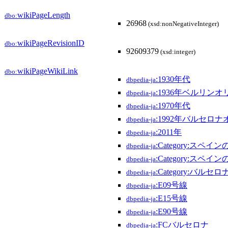
wikiPageLength
dbo:
26968
(xsd:nonNegativeInteger)
wikiPageRevisionID
dbo:
92609379
(xsd:integer)
wikiPageWikiLink
dbo:
:1930年代
dbpedia-ja
:1936年ベルリン
dbpedia-ja
:1970年代
dbpedia-ja
:1992年バルセロ
dbpedia-ja
:2011年
dbpedia-ja
:Category:スペ
dbpedia-ja
:Category:スペイ
dbpedia-ja
:Category:バルセロ
dbpedia-ja
:E09号線
dbpedia-ja
:E15号線
dbpedia-ja
:E90号線
dbpedia-ja
:FCバルセロナ
dbpedia-ja