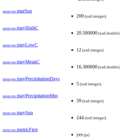
marSun
prop-en:
200
(xsd:integer)
mayHighC
prop-en:
20.500000
(xsd:double)
mayLowC
prop-en:
12
(xsd:integer)
mayMeanC
prop-en:
16.300000
(xsd:double)
mayPrecipitationDays
prop-en:
5
(xsd:integer)
mayPrecipitationMm
prop-en:
59
(xsd:integer)
maySun
prop-en:
244
(xsd:integer)
metricFirst
prop-en:
yes
(ja)