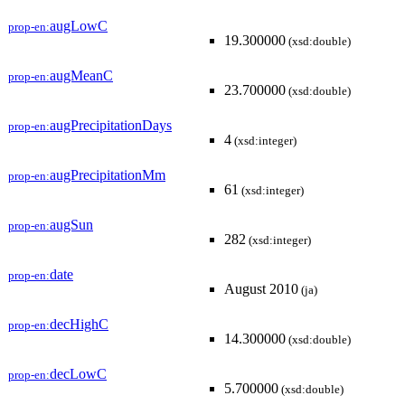
augLowC
prop-en:
19.300000
(xsd:double)
augMeanC
prop-en:
23.700000
(xsd:double)
augPrecipitationDays
prop-en:
4
(xsd:integer)
augPrecipitationMm
prop-en:
61
(xsd:integer)
augSun
prop-en:
282
(xsd:integer)
date
prop-en:
August 2010
(ja)
decHighC
prop-en:
14.300000
(xsd:double)
decLowC
prop-en:
5.700000
(xsd:double)