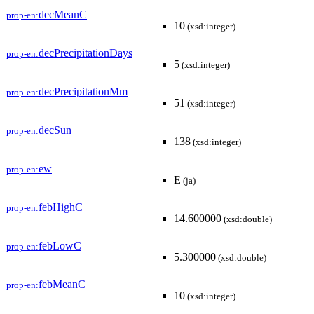
decMeanC
prop-en:
10
(xsd:integer)
decPrecipitationDays
prop-en:
5
(xsd:integer)
decPrecipitationMm
prop-en:
51
(xsd:integer)
decSun
prop-en:
138
(xsd:integer)
ew
prop-en:
E
(ja)
febHighC
prop-en:
14.600000
(xsd:double)
febLowC
prop-en:
5.300000
(xsd:double)
febMeanC
prop-en:
10
(xsd:integer)