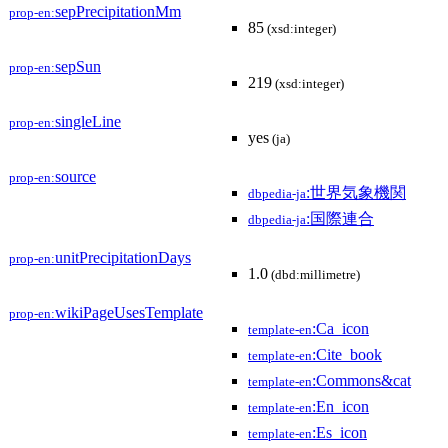
sepPrecipitationMm
prop-en:
85
(xsd:integer)
sepSun
prop-en:
219
(xsd:integer)
singleLine
prop-en:
yes
(ja)
source
prop-en:
:世界気象機関
dbpedia-ja
:国際連合
dbpedia-ja
unitPrecipitationDays
prop-en:
1.0
(dbd:millimetre)
wikiPageUsesTemplate
prop-en:
:Ca_icon
template-en
:Cite_book
template-en
:Commons&cat
template-en
:En_icon
template-en
:Es_icon
template-en