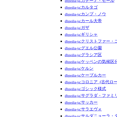
:カデーナ・セール
dbpedia-ja
:カルタゴ
dbpedia-ja
:カンプ・ノウ
dbpedia-ja
:カール大帝
dbpedia-ja
:ガザ
dbpedia-ja
:ギリシャ
dbpedia-ja
:クリストファー・
dbpedia-ja
:グエル公園
dbpedia-ja
:グラシア区
dbpedia-ja
:ケッペンの気候区
dbpedia-ja
:ケルン
dbpedia-ja
:ケーブルカー
dbpedia-ja
:コロニア_(古代ロー
dbpedia-ja
:ゴシック様式
dbpedia-ja
:サグラダ・ファミ
dbpedia-ja
:サッカー
dbpedia-ja
:サラエヴォ
dbpedia-ja
:サルダニョーラ・
dbpedia-ja