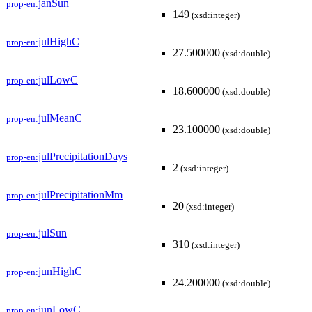
janSun
prop-en:
149
(xsd:integer)
julHighC
prop-en:
27.500000
(xsd:double)
julLowC
prop-en:
18.600000
(xsd:double)
julMeanC
prop-en:
23.100000
(xsd:double)
julPrecipitationDays
prop-en:
2
(xsd:integer)
julPrecipitationMm
prop-en:
20
(xsd:integer)
julSun
prop-en:
310
(xsd:integer)
junHighC
prop-en:
24.200000
(xsd:double)
junLowC
prop-en: