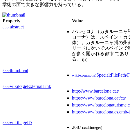
学術の面で大きな影響力を持っている。
Property
Value
abstract
dbo:
バルセロナ（カタルーニャ語: Ba
ローナ）は、スペイン・カ
体）。カタルーニャ州の州
リードに次いでスペインで
が多く開かれる都市 であ
る。
(ja)
thumbnail
dbo:
:Special:FilePath
wiki-commons
wikiPageExternalLink
dbo:
http://www.barcelona.cat/
https://www.barcelona.cat/ca/
https://www.barcelonaturisme.
https://www.barcelona.es.emb-j
wikiPageID
dbo:
2687
(xsd:integer)