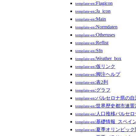
:Flagicon
template-en
:Ja_icon
template-en
:Main
template-en
:Normdaten
template-en
:Otheruses
template-en
:Reflist
template-en
:Sfn
template-en
:Weather_box
template-en
:仮リンク
template-en
:脚注ヘルプ
template-en
:表2列
template-en
:グラフ
template-en
:バルセロナ県の自
template-en
:世界歴史都市連盟
template-en
:人口推移バルセロ
template-en
:基礎情報_スペイ
template-en
:夏季オリンピック
template-en