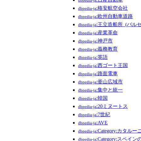
dbpedia-ja
:格安航空会社
dbpedia-ja
:欧州自動車道路
dbpedia-ja
:王立造船所_(バル
dbpedia-ja
:産業革命
dbpedia-ja
:神戸市
dbpedia-ja
:義務教育
dbpedia-ja
:英語
dbpedia-ja
:西ゴート王国
dbpedia-ja
:路面電車
dbpedia-ja
:釜山広域市
dbpedia-ja
:集中と統一
dbpedia-ja
:韓国
dbpedia-ja
:20ミヌートス
dbpedia-ja
:7世紀
dbpedia-ja
:AVE
dbpedia-ja
:Category:カタ
dbpedia-ja
:Category:スペ
dbpedia-ja