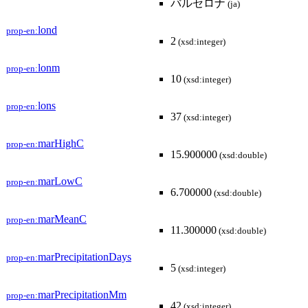
バルセロナ
(ja)
lond
prop-en:
2
(xsd:integer)
lonm
prop-en:
10
(xsd:integer)
lons
prop-en:
37
(xsd:integer)
marHighC
prop-en:
15.900000
(xsd:double)
marLowC
prop-en:
6.700000
(xsd:double)
marMeanC
prop-en:
11.300000
(xsd:double)
marPrecipitationDays
prop-en:
5
(xsd:integer)
marPrecipitationMm
prop-en:
42
(xsd:integer)