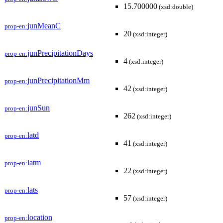
15.700000
(xsd:double)
junMeanC
prop-en:
20
(xsd:integer)
junPrecipitationDays
prop-en:
4
(xsd:integer)
junPrecipitationMm
prop-en:
42
(xsd:integer)
junSun
prop-en:
262
(xsd:integer)
latd
prop-en:
41
(xsd:integer)
latm
prop-en:
22
(xsd:integer)
lats
prop-en:
57
(xsd:integer)
location
prop-en: