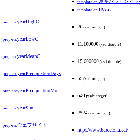
:夏季パラリンピ
template-en
:IPA-ca
template-en
yearHighC
prop-en:
20
(xsd:integer)
yearLowC
prop-en:
11.100000
(xsd:double)
yearMeanC
prop-en:
15.600000
(xsd:double)
yearPrecipitationDays
prop-en:
55
(xsd:integer)
yearPrecipitationMm
prop-en:
640
(xsd:integer)
yearSun
prop-en:
2524
(xsd:integer)
ウェブサイト
prop-en:
http://www.barcelona.cat/