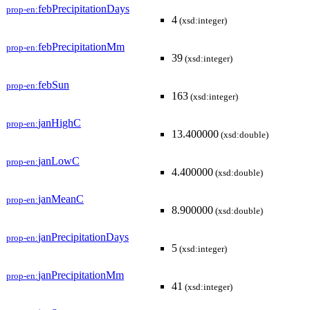
febPrecipitationDays
prop-en:
4
(xsd:integer)
febPrecipitationMm
prop-en:
39
(xsd:integer)
febSun
prop-en:
163
(xsd:integer)
janHighC
prop-en:
13.400000
(xsd:double)
janLowC
prop-en:
4.400000
(xsd:double)
janMeanC
prop-en:
8.900000
(xsd:double)
janPrecipitationDays
prop-en:
5
(xsd:integer)
janPrecipitationMm
prop-en:
41
(xsd:integer)