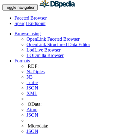
Toggle navigation
Faceted Browser
Sparql Endpoint
Browse using
OpenLink Faceted Browser
OpenLink Structured Data Editor
LodLive Browser
LODmilla Browser
Formats
RDF:
N-Triples
N3
Turtle
JSON
XML
OData:
Atom
JSON
Microdata:
JSON