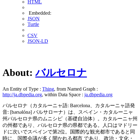
HTML
Embedded:
JSON
Turtle
CSV
JSON-LD
About:
バルセロナ
An Entity of Type :
Thing
, from Named Graph :
http://ja.dbpedia.org
, within Data Space :
ja.dbpedia.org
バルセロナ（カタルーニャ語: Barcelona、カタルーニャ語発
音: [bərsəlónə] バルサローナ）は、スペイン・カタルーニャ
州バルセロナ県のムニシピ（基礎自治体）。カタルーニャ州
の州都であり、バルセロナ県の県都である。人口はマドリー
ドに次いでスペインで第2位。国際的な観光都市であると同
時に、国際会議が多く開かれる都市 であり、政治・文化・