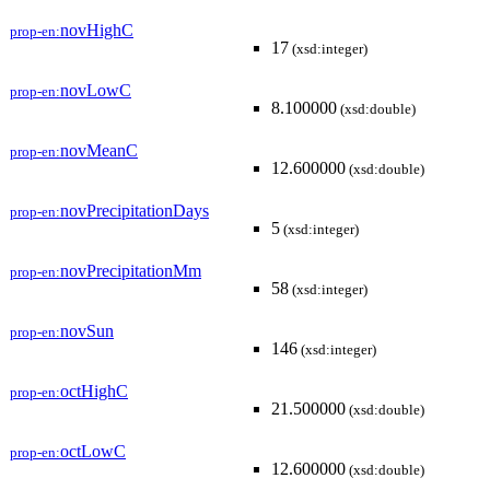
novHighC
prop-en:
17
(xsd:integer)
novLowC
prop-en:
8.100000
(xsd:double)
novMeanC
prop-en:
12.600000
(xsd:double)
novPrecipitationDays
prop-en:
5
(xsd:integer)
novPrecipitationMm
prop-en:
58
(xsd:integer)
novSun
prop-en:
146
(xsd:integer)
octHighC
prop-en:
21.500000
(xsd:double)
octLowC
prop-en:
12.600000
(xsd:double)