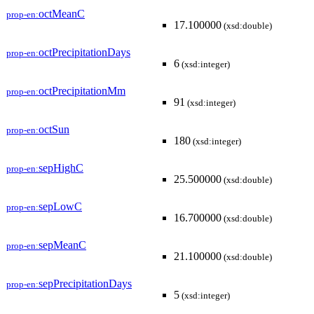
octMeanC
prop-en:
17.100000
(xsd:double)
octPrecipitationDays
prop-en:
6
(xsd:integer)
octPrecipitationMm
prop-en:
91
(xsd:integer)
octSun
prop-en:
180
(xsd:integer)
sepHighC
prop-en:
25.500000
(xsd:double)
sepLowC
prop-en:
16.700000
(xsd:double)
sepMeanC
prop-en:
21.100000
(xsd:double)
sepPrecipitationDays
prop-en:
5
(xsd:integer)