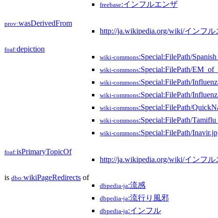
:インフルエンザ
freebase
wasDerivedFrom
prov:
http://ja.wikipedia.org/wiki/イ
depiction
foaf:
:Special:FilePath/Spanish
wiki-commons
:Special:FilePath/EM_of_
wiki-commons
:Special:FilePath/Influen
wiki-commons
:Special:FilePath/Influe
wiki-commons
:Special:FilePath/QuickN
wiki-commons
:Special:FilePath/Tamif
wiki-commons
:Special:FilePath/Inavir.j
wiki-commons
isPrimaryTopicOf
foaf:
http://ja.wikipedia.org/wiki/イ
is
wikiPageRedirects
of
dbo:
:流感
dbpedia-ja
:流行り風邪
dbpedia-ja
:インフル
dbpedia-ja