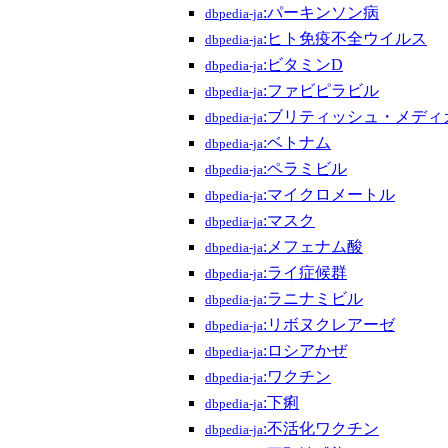
:パーキンソン病
dbpedia-ja
:ヒト免疫不全ウイルス
dbpedia-ja
:ビタミンD
dbpedia-ja
:ファビピラビル
dbpedia-ja
:ブリティッシュ・メディ
dbpedia-ja
:ベトナム
dbpedia-ja
:ペラミビル
dbpedia-ja
:マイクロメートル
dbpedia-ja
:マスク
dbpedia-ja
:メフェナム酸
dbpedia-ja
:ライ症候群
dbpedia-ja
:ラニナミビル
dbpedia-ja
:リボヌクレアーゼ
dbpedia-ja
:ロシアかぜ
dbpedia-ja
:ワクチン
dbpedia-ja
:下痢
dbpedia-ja
:不活化ワクチン
dbpedia-ja