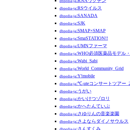
:RNAワクチン
dbpedia-ja
:RSウイルス
dbpedia-ja
:SANADA
dbpedia-ja
:SJK
dbpedia-ja
:SMAP×SMAP
dbpedia-ja
:SmaSTATION!!
dbpedia-ja
:UMNファーマ
dbpedia-ja
:WHO必須医薬品モデル
dbpedia-ja
:Wabi_Sabi
dbpedia-ja
:World_Community_Grid
dbpedia-ja
:Y!mobile
dbpedia-ja
:℃-uteコンサートツアー_
dbpedia-ja
:うがい
dbpedia-ja
:かいけつゾロリ
dbpedia-ja
:かへたんていぶ
dbpedia-ja
:さゆりんの音楽楽園
dbpedia-ja
:さよならダイノサウルス
dbpedia-ja
:さんすくみ
dbpedia-ja