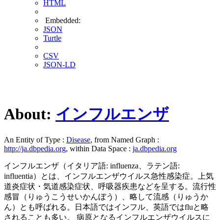
HTML
Embedded:
JSON
Turtle
CSV
JSON-LD
About:
インフルエンザ
An Entity of Type :
Disease
, from Named Graph :
http://ja.dbpedia.org
, within Data Space :
ja.dbpedia.org
インフルエンザ（イタリア語: influenza、ラテン語:
influentia）とは、インフルエンザウイルス急性感染症。上気
道炎症状・気道感染症状、呼吸器疾患などを呈する。流行性
感冒（りゅうこうせいかんぼう）、略して流感（りゅうか
ん）とも呼ばれる。日本語ではインフル、英語ではfluと略
されることも多い。 病原となるインフルエンザウイルスに