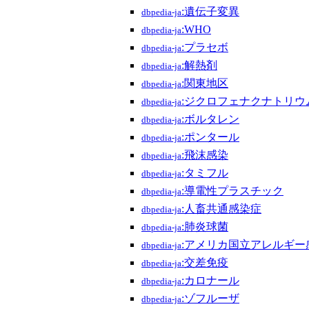
:遺伝子変異
dbpedia-ja
:WHO
dbpedia-ja
:プラセボ
dbpedia-ja
:解熱剤
dbpedia-ja
:関東地区
dbpedia-ja
:ジクロフェナクナトリウ
dbpedia-ja
:ボルタレン
dbpedia-ja
:ポンタール
dbpedia-ja
:飛沫感染
dbpedia-ja
:タミフル
dbpedia-ja
:導電性プラスチック
dbpedia-ja
:人畜共通感染症
dbpedia-ja
:肺炎球菌
dbpedia-ja
:アメリカ国立アレルギー
dbpedia-ja
:交差免疫
dbpedia-ja
:カロナール
dbpedia-ja
:ゾフルーザ
dbpedia-ja