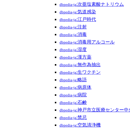
:次亜塩素酸ナトリウム
dbpedia-ja
:気道感染
dbpedia-ja
:江戸時代
dbpedia-ja
:注射
dbpedia-ja
:消毒
dbpedia-ja
:消毒用アルコール
dbpedia-ja
:湿度
dbpedia-ja
:漢方薬
dbpedia-ja
:無作為抽出
dbpedia-ja
:生ワクチン
dbpedia-ja
:略語
dbpedia-ja
:病原体
dbpedia-ja
:病院
dbpedia-ja
:石鹸
dbpedia-ja
:神戸市立医療センター中
dbpedia-ja
:禁忌
dbpedia-ja
:空気清浄機
dbpedia-ja