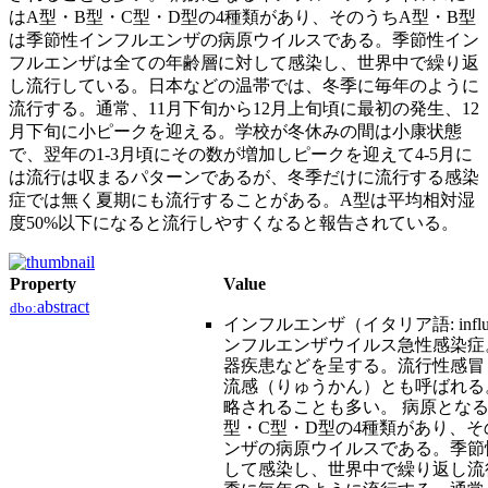
はA型・B型・C型・D型の4種類があり、そのうちA型・B型
は季節性インフルエンザの病原ウイルスである。季節性イン
フルエンザは全ての年齢層に対して感染し、世界中で繰り返
し流行している。日本などの温帯では、冬季に毎年のように
流行する。通常、11月下旬から12月上旬頃に最初の発生、12
月下旬に小ピークを迎える。学校が冬休みの間は小康状態
で、翌年の1-3月頃にその数が増加しピークを迎えて4-5月に
は流行は収まるパターンであるが、冬季だけに流行する感染
症では無く夏期にも流行することがある。A型は平均相対湿
度50%以下になると流行しやすくなると報告されている。
Property
Value
abstract
dbo:
インフルエンザ（イタリア語: influen
ンフルエンザウイルス急性感染症
器疾患などを呈する。流行性感冒
流感（りゅうかん）とも呼ばれる。
略されることも多い。 病原とな
型・C型・D型の4種類があり、
ンザの病原ウイルスである。季節
して感染し、世界中で繰り返し流