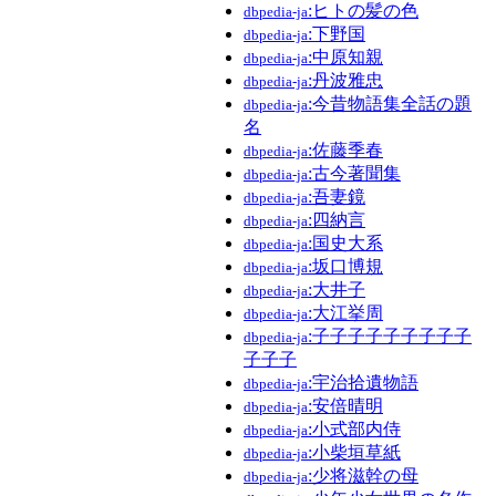
:ヒトの髪の色
dbpedia-ja
:下野国
dbpedia-ja
:中原知親
dbpedia-ja
:丹波雅忠
dbpedia-ja
:今昔物語集全話の題
dbpedia-ja
名
:佐藤季春
dbpedia-ja
:古今著聞集
dbpedia-ja
:吾妻鏡
dbpedia-ja
:四納言
dbpedia-ja
:国史大系
dbpedia-ja
:坂口博規
dbpedia-ja
:大井子
dbpedia-ja
:大江挙周
dbpedia-ja
:子子子子子子子子子
dbpedia-ja
子子子
:宇治拾遺物語
dbpedia-ja
:安倍晴明
dbpedia-ja
:小式部内侍
dbpedia-ja
:小柴垣草紙
dbpedia-ja
:少将滋幹の母
dbpedia-ja