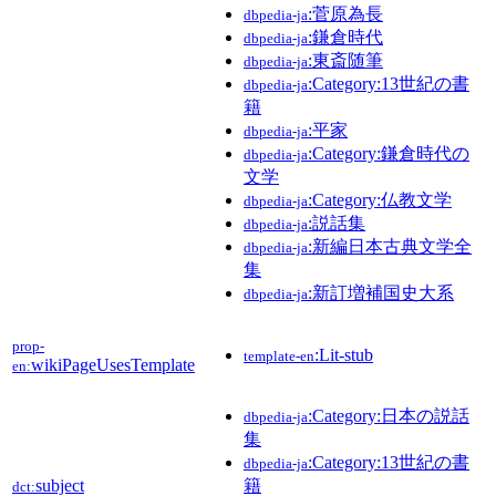
:菅原為長
dbpedia-ja
:鎌倉時代
dbpedia-ja
:東斎随筆
dbpedia-ja
:Category:13世紀の書
dbpedia-ja
籍
:平家
dbpedia-ja
:Category:鎌倉時代の
dbpedia-ja
文学
:Category:仏教文学
dbpedia-ja
:説話集
dbpedia-ja
:新編日本古典文学全
dbpedia-ja
集
:新訂増補国史大系
dbpedia-ja
prop-
:Lit-stub
template-en
wikiPageUsesTemplate
en:
:Category:日本の説話
dbpedia-ja
集
:Category:13世紀の書
dbpedia-ja
subject
籍
dct: