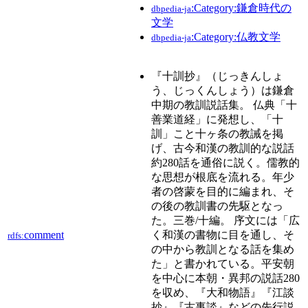
:Category:鎌倉時代の
dbpedia-ja
文学
:Category:仏教文学
dbpedia-ja
『十訓抄』（じっきんしょ
う、じっくんしょう）は鎌倉
中期の教訓説話集。 仏典「十
善業道経」に発想し、「十
訓」こと十ヶ条の教誡を掲
げ、古今和漢の教訓的な説話
約280話を通俗に説く。儒教的
な思想が根底を流れる。年少
者の啓蒙を目的に編まれ、そ
の後の教訓書の先駆となっ
た。三巻/十編。 序文には「広
comment
く和漢の書物に目を通し、そ
rdfs:
の中から教訓となる話を集め
た」と書かれている。平安朝
を中心に本朝・異邦の説話280
を収め、『大和物語』『江談
抄』『古事談』などの先行説