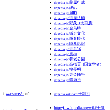
:藤原行成
dbpedia-ja
:説話
dbpedia-ja
:遍昭
dbpedia-ja
:道摩法師
dbpedia-ja
:鄭衆_(大司農)
dbpedia-ja
:金為時
dbpedia-ja
:鎌倉文化
dbpedia-ja
:鎌倉時代
dbpedia-ja
:陸奥話記
dbpedia-ja
:青墓宿
dbpedia-ja
:風神
dbpedia-ja
:養老公園
dbpedia-ja
:高橋貢_(国文学者)
dbpedia-ja
:鴨長明
dbpedia-ja
:東斎随筆
dbpedia-ja
:體源抄
dbpedia-ja
is
sameAs
of
:十訓抄
owl:
dbpedia-wikidata
http://ja.wikipedia.org/wiki/十訓