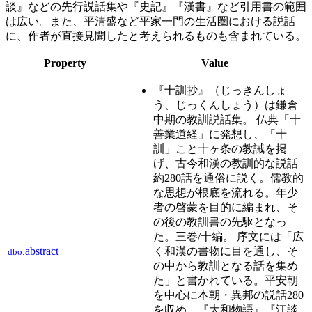
談』などの先行説話集や『史記』『漢書』など引用書の範囲
は広い。また、平清盛など平家一門の生活圏における説話
に、作者が直接見聞したと考えられるものも含まれている。
Property
Value
『十訓抄』（じっきんしょ
う、じっくんしょう）は鎌倉
中期の教訓説話集。 仏典「十
善業道経」に発想し、「十
訓」こと十ヶ条の教誡を掲
げ、古今和漢の教訓的な説話
約280話を通俗に説く。儒教的
な思想が根底を流れる。年少
者の啓蒙を目的に編まれ、そ
の後の教訓書の先駆となっ
た。三巻/十編。 序文には「広
abstract
く和漢の書物に目を通し、そ
dbo:
の中から教訓となる話を集め
た」と書かれている。平安朝
を中心に本朝・異邦の説話280
を収め、『大和物語』『江談