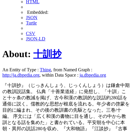
HTML
Embedded:
JSON
Turtle
CSV
JSON-LD
About:
十訓抄
An Entity of Type :
Thing
, from Named Graph :
http://ja.dbpedia.org
, within Data Space :
ja.dbpedia.org
『十訓抄』（じっきんしょう、じっくんしょう）は鎌倉中期
の教訓説話集。 仏典「十善業道経」に発想し、「十訓」こ
と十ヶ条の教誡を掲げ、古今和漢の教訓的な説話約280話を
通俗に説く。儒教的な思想が根底を流れる。年少者の啓蒙を
目的に編まれ、その後の教訓書の先駆となった。三巻/十
編。 序文には「広く和漢の書物に目を通し、その中から教
訓となる話を集めた」と書かれている。平安朝を中心に本
朝・異邦の説話280を収め、『大和物語』『江談抄』『古事