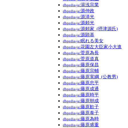
:湯浅宗業
dbpedia-ja
:源仲政
dbpedia-ja
:源清光
dbpedia-ja
:源頼光
dbpedia-ja
:源頼家_(摂津源氏)
dbpedia-ja
:源顕基
dbpedia-ja
:眠れる美女
dbpedia-ja
:花園左大臣家小大進
dbpedia-ja
:菅原為長
dbpedia-ja
:菅原道真
dbpedia-ja
:藤原保昌
dbpedia-ja
:藤原宗輔
dbpedia-ja
:藤原実綱_(公教男)
dbpedia-ja
:藤原忠平
dbpedia-ja
:藤原成通
dbpedia-ja
:藤原時平
dbpedia-ja
:藤原朝成
dbpedia-ja
:藤原歓子
dbpedia-ja
:藤原泰子
dbpedia-ja
:藤原為時
dbpedia-ja
:藤原盛重
dbpedia-ja