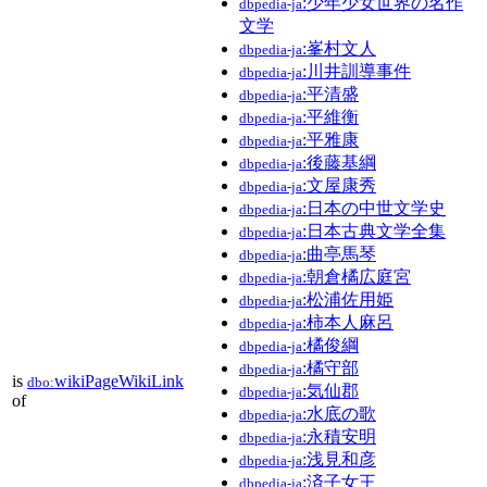
:少年少女世界の名作
dbpedia-ja
文学
:峯村文人
dbpedia-ja
:川井訓導事件
dbpedia-ja
:平清盛
dbpedia-ja
:平維衡
dbpedia-ja
:平雅康
dbpedia-ja
:後藤基綱
dbpedia-ja
:文屋康秀
dbpedia-ja
:日本の中世文学史
dbpedia-ja
:日本古典文学全集
dbpedia-ja
:曲亭馬琴
dbpedia-ja
:朝倉橘広庭宮
dbpedia-ja
:松浦佐用姫
dbpedia-ja
:柿本人麻呂
dbpedia-ja
:橘俊綱
dbpedia-ja
:橘守部
dbpedia-ja
is
wikiPageWikiLink
dbo:
:気仙郡
dbpedia-ja
of
:水底の歌
dbpedia-ja
:永積安明
dbpedia-ja
:浅見和彦
dbpedia-ja
:済子女王
dbpedia-ja