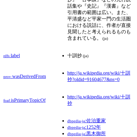
話集や『史記』『漢書』など
引用書の範囲は広い。また、
平清盛など平家一門の生活圏
における説話に、作者が直接
見聞したと考えられるものも
含まれている。
(ja)
label
十訓抄
rdfs:
(ja)
http://ja.wikipedia.org/wiki/十訓
wasDerivedFrom
prov:
抄?oldid=91604677&ns=0
http://ja.wikipedia.org/wiki/十訓
isPrimaryTopicOf
foaf:
抄
:佐治重家
dbpedia-ja
:1252年
dbpedia-ja
:黒木御所
dbpedia-ja