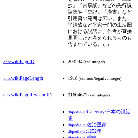
抄』『古事談』などの先行説
話集や『史記』『漢書』など
引用書の範囲は広い。また、
平清盛など平家一門の生活圏
における説話に、作者が直接
見聞したと考えられるものも
含まれている。
(ja)
wikiPageID
203594
dbo:
(xsd:integer)
wikiPageLength
1918
dbo:
(xsd:nonNegativeInteger)
wikiPageRevisionID
91604677
dbo:
(xsd:integer)
:Category:日本の説話
dbpedia-ja
集
:佐治重家
dbpedia-ja
:1252年
dbpedia-ja
:儒教
dbpedia-ja