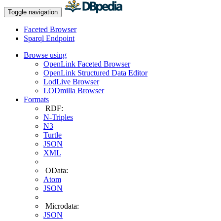
Toggle navigation
Faceted Browser
Sparql Endpoint
Browse using
OpenLink Faceted Browser
OpenLink Structured Data Editor
LodLive Browser
LODmilla Browser
Formats
RDF:
N-Triples
N3
Turtle
JSON
XML
OData:
Atom
JSON
Microdata:
JSON