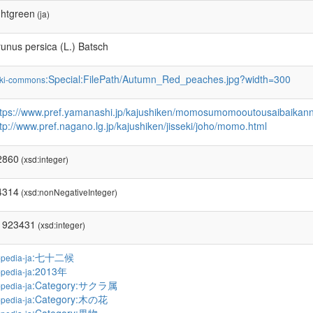
ghtgreen
(ja)
unus persica (L.) Batsch
:Special:FilePath/Autumn_Red_peaches.jpg?width=300
ki-commons
ttps://www.pref.yamanashi.jp/kajushiken/momosumomooutousaibaikannr
tp://www.pref.nagano.lg.jp/kajushiken/jisseki/joho/momo.html
2860
(xsd:integer)
4314
(xsd:nonNegativeInteger)
1923431
(xsd:integer)
:七十二候
pedia-ja
:2013年
pedia-ja
:Category:サクラ属
pedia-ja
:Category:木の花
pedia-ja