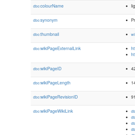
colourName
li
dbo:
synonym
Pr
dbo:
thumbnail
dbo:
wi
wikiPageExternalLink
h
dbo:
ht
wikiPageID
4
dbo:
wikiPageLength
1
dbo:
wikiPageRevisionID
9
dbo:
wikiPageWikiLink
dbo:
db
db
db
db