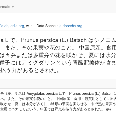
rmats
//ja.dbpedia.org
, within Data Space :
ja.dbpedia.org
a L.で、Prunus persica (L.) Batsch は
。また、その果実や花のこと。 中国原産。食
は五弁または多重弁の花を咲かせ、夏には水
種子にはアミグダリンという青酸配糖体が含
を払う力があるとされた。
モ（桃、学名は Amygdalus persica L.で、Prunus persica (
高木。また、その果実や花のこと。 中国原産。食用・観賞用として世界
を咲かせ、夏には水分が多く甘い球形の果実を実らせる。未成熟な果実
観賞用はハナモモという。中国では邪鬼を払う力があるとされた。
(ja)