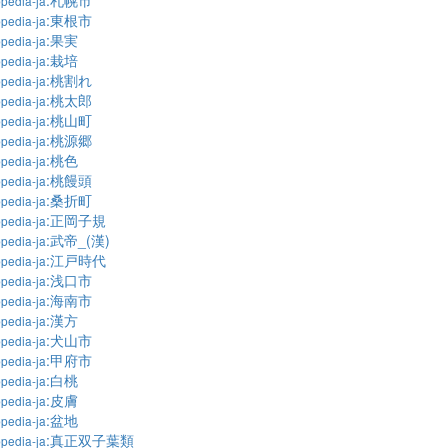
:札幌市
pedia-ja
:東根市
pedia-ja
:果実
pedia-ja
:栽培
pedia-ja
:桃割れ
pedia-ja
:桃太郎
pedia-ja
:桃山町
pedia-ja
:桃源郷
pedia-ja
:桃色
pedia-ja
:桃饅頭
pedia-ja
:桑折町
pedia-ja
:正岡子規
pedia-ja
:武帝_(漢)
pedia-ja
:江戸時代
pedia-ja
:浅口市
pedia-ja
:海南市
pedia-ja
:漢方
pedia-ja
:犬山市
pedia-ja
:甲府市
pedia-ja
:白桃
pedia-ja
:皮膚
pedia-ja
:盆地
pedia-ja
:真正双子葉類
pedia-ja