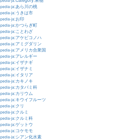
:Category:果物
pedia-ja
:あら川の桃
pedia-ja
:うきは市
pedia-ja
:お印
pedia-ja
:かつらぎ町
pedia-ja
:ことわざ
pedia-ja
:アケビコノハ
pedia-ja
:アミグダリン
pedia-ja
:アメリカ合衆国
pedia-ja
:アレルギー
pedia-ja
:イザナギ
pedia-ja
:イザナミ
pedia-ja
:イタリア
pedia-ja
:カキノキ
pedia-ja
:カタバミ科
pedia-ja
:カリウム
pedia-ja
:キウイフルーツ
pedia-ja
:クリ
pedia-ja
:クルミ
pedia-ja
:クルミ科
pedia-ja
:ゲットウ
pedia-ja
:コケモモ
pedia-ja
:シアン化水素
pedia-ja