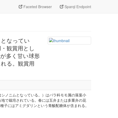
Faceted Browser
Sparql Endpoint
シノニムとなってい
用・観賞用とし
分が多く甘い球形
まれる。観賞用
L.) Batsch はシノニムとなっている。）はバラ科モモ属の落葉小
各地で栽培されている。春には五弁または多重弁の花
や種子にはアミグダリンという青酸配糖体が含まれる。