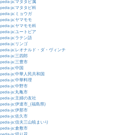
:マタタビ属
pedia-ja
:マタタビ科
pedia-ja
:ミョウガ
pedia-ja
:ヤマモモ
pedia-ja
:ヤマモモ科
pedia-ja
:ユートピア
pedia-ja
:ラテン語
pedia-ja
:リンゴ
pedia-ja
:レオナルド・ダ・ヴィンチ
pedia-ja
:三四郎
pedia-ja
:三豊市
pedia-ja
:中国
pedia-ja
:中華人民共和国
pedia-ja
:中華料理
pedia-ja
:中野市
pedia-ja
:丸亀市
pedia-ja
:主婦の友社
pedia-ja
:伊達市_(福島県)
pedia-ja
:伊那市
pedia-ja
:佐久市
pedia-ja
:信夫三山暁まいり
pedia-ja
:倉敷市
pedia-ja
:切り花
pedia-ja