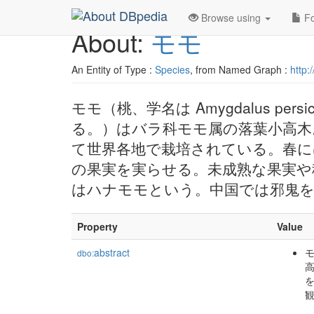
Browse using
Fo
About:
モモ
An Entity of Type :
Species
, from Named Graph :
http:
モモ（桃、学名は Amygdalus persic
る。）はバラ科モモ属の落葉小高木
て世界各地で栽培されている。春に
の果実を実らせる。未成熟な果実や
はハナモモという。中国では邪鬼
Property
Value
abstract
モ
dbo: