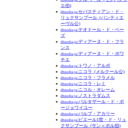
エ伯)
:セバスティアン・ド・
dbpedia-ja
リュクサンブール_(パンティエ
ーヴル公)
:テオドール・ド・ベー
dbpedia-ja
ズ
:ディアーヌ・ド・フラ
dbpedia-ja
ンス
:ディアーヌ・ド・ポワ
dbpedia-ja
チエ
:トワノ・アルボ
dbpedia-ja
:ニコラ_(メルクール公)
dbpedia-ja
:ニコラ・フラメル
dbpedia-ja
:ニコラ・レミ
dbpedia-ja
:ニコル・オレーム
dbpedia-ja
:ノストラダムス
dbpedia-ja
:バルタザール・ド・ボ
dbpedia-ja
ージョワイユー
:バルブ・アカリー
dbpedia-ja
:ピエール1世・ド・リュ
dbpedia-ja
クサンブール_(サン＝ポル伯)