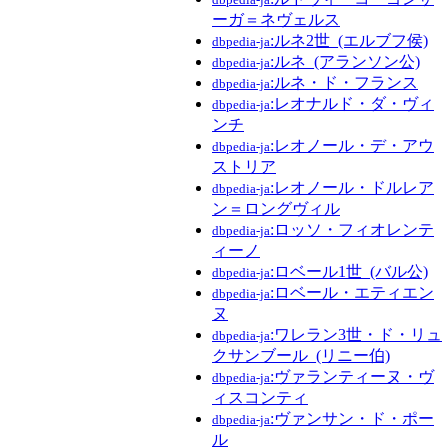
ーガ＝ネヴェルス
:ルネ2世_(エルブフ侯)
dbpedia-ja
:ルネ_(アランソン公)
dbpedia-ja
:ルネ・ド・フランス
dbpedia-ja
:レオナルド・ダ・ヴィ
dbpedia-ja
ンチ
:レオノール・デ・アウ
dbpedia-ja
ストリア
:レオノール・ドルレア
dbpedia-ja
ン＝ロングヴィル
:ロッソ・フィオレンテ
dbpedia-ja
ィーノ
:ロベール1世_(バル公)
dbpedia-ja
:ロベール・エティエン
dbpedia-ja
ヌ
:ワレラン3世・ド・リュ
dbpedia-ja
クサンブール_(リニー伯)
:ヴァランティーヌ・ヴ
dbpedia-ja
ィスコンティ
:ヴァンサン・ド・ポー
dbpedia-ja
ル