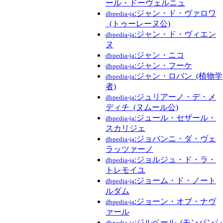
ール・ドーヴェルニュ
:ジャン・ド・ヴァロワ
dbpedia-ja
_(トゥーレーヌ公)
:ジャン・ド・ヴィエン
dbpedia-ja
ヌ
:ジャン・ニコ
dbpedia-ja
:ジャン・フーケ
dbpedia-ja
:ジャン・ロバン_(植物学
dbpedia-ja
者)
:ジュリアーノ・デ・メ
dbpedia-ja
ディチ_(ヌムール公)
:ジュール・セザール・
dbpedia-ja
スカリジェ
:ジョバンニ・ダ・ヴェ
dbpedia-ja
ラッツァーノ
:ジョルジュ・ド・ラ・
dbpedia-ja
トレモイユ
:ジョーム・ド・ノート
dbpedia-ja
ルダム
:ジョーン・オブ・ナヴ
dbpedia-ja
ァール
:ジルベール_(モンパンシ
dbpedia-ja