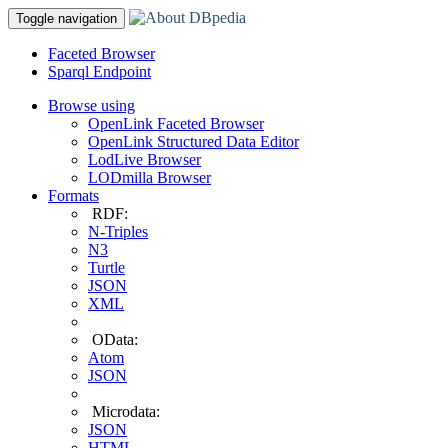
Toggle navigation
Faceted Browser
Sparql Endpoint
Browse using
OpenLink Faceted Browser
OpenLink Structured Data Editor
LodLive Browser
LODmilla Browser
Formats
RDF:
N-Triples
N3
Turtle
JSON
XML
OData:
Atom
JSON
Microdata:
JSON
HTML