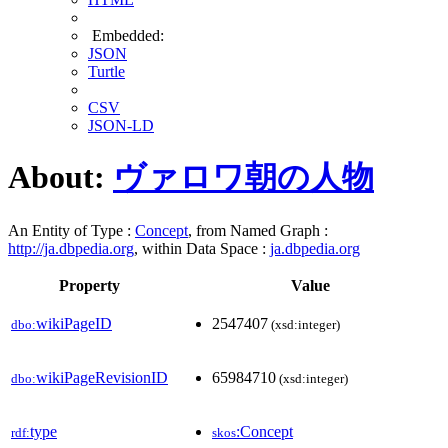
Embedded:
JSON
Turtle
CSV
JSON-LD
About:
ヴァロワ朝の人物
An Entity of Type :
Concept
, from Named Graph :
http://ja.dbpedia.org
, within Data Space :
ja.dbpedia.org
Property
Value
wikiPageID
2547407
dbo:
(xsd:integer)
wikiPageRevisionID
65984710
dbo:
(xsd:integer)
type
:Concept
rdf:
skos