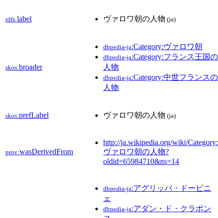
label
ヴァロワ朝の人物
rdfs:
(ja)
:Category:ヴァロワ朝
dbpedia-ja
:Category:フランス王国の
dbpedia-ja
broader
人物
skos:
:Category:中世フランスの
dbpedia-ja
人物
prefLabel
ヴァロワ朝の人物
skos:
(ja)
http://ja.wikipedia.org/wiki/Category:
wasDerivedFrom
ヴァロワ朝の人物?
prov:
oldid=65984710&ns=14
:アグリッパ・ドービニ
dbpedia-ja
ェ
:アダン・ド・クラポン
dbpedia-ja