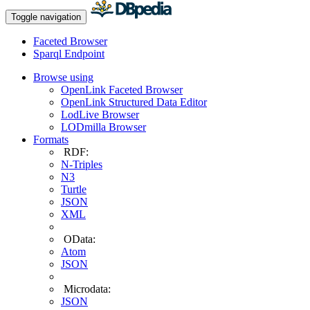
Toggle navigation
Faceted Browser
Sparql Endpoint
Browse using
OpenLink Faceted Browser
OpenLink Structured Data Editor
LodLive Browser
LODmilla Browser
Formats
RDF:
N-Triples
N3
Turtle
JSON
XML
OData:
Atom
JSON
Microdata:
JSON