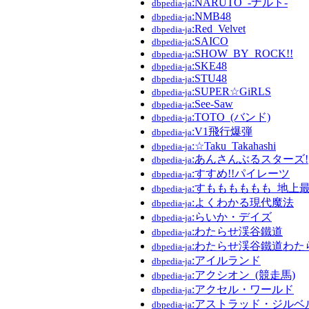
:NARUTO_-ナルト-
dbpedia-ja
:NMB48
dbpedia-ja
:Red_Velvet
dbpedia-ja
:SAICO
dbpedia-ja
:SHOW_BY_ROCK!!
dbpedia-ja
:SKE48
dbpedia-ja
:STU48
dbpedia-ja
:SUPER☆GiRLS
dbpedia-ja
:See-Saw
dbpedia-ja
:TOTO_(バンド)
dbpedia-ja
:V1飛行爆弾
dbpedia-ja
:☆Taku_Takahashi
dbpedia-ja
:あんさんぶるスターズ!
dbpedia-ja
:すすめ!!パイレーツ
dbpedia-ja
:すもももももも_地上
dbpedia-ja
:よくわかる現代魔法
dbpedia-ja
:らいか・デイズ
dbpedia-ja
:わたらせ渓谷鐵道
dbpedia-ja
:わたらせ渓谷鐵道わた
dbpedia-ja
:アイルランド
dbpedia-ja
:アクシオン_(競走馬)
dbpedia-ja
:アクセル・ワールド
dbpedia-ja
:アストラッド・ジルベ
dbpedia-ja