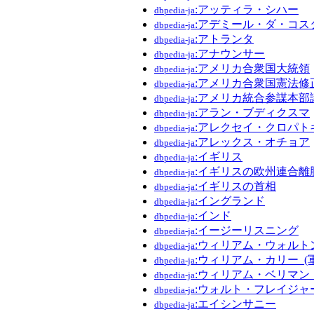
:アッティラ・シハー
dbpedia-ja
:アデミール・ダ・コス
dbpedia-ja
:アトランタ
dbpedia-ja
:アナウンサー
dbpedia-ja
:アメリカ合衆国大統領
dbpedia-ja
:アメリカ合衆国憲法修
dbpedia-ja
:アメリカ統合参謀本部
dbpedia-ja
:アラン・ブディクスマ
dbpedia-ja
:アレクセイ・クロパト
dbpedia-ja
:アレックス・オチョア
dbpedia-ja
:イギリス
dbpedia-ja
:イギリスの欧州連合離
dbpedia-ja
:イギリスの首相
dbpedia-ja
:イングランド
dbpedia-ja
:インド
dbpedia-ja
:イージーリスニング
dbpedia-ja
:ウィリアム・ウォルト
dbpedia-ja
:ウィリアム・カリー_(
dbpedia-ja
:ウィリアム・ベリマン
dbpedia-ja
:ウォルト・フレイジャ
dbpedia-ja
:エイシンサニー
dbpedia-ja