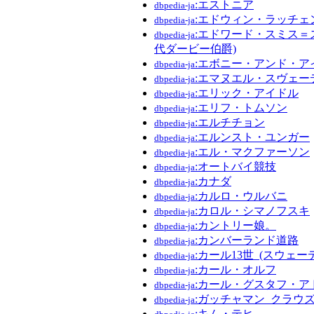
:エストニア
dbpedia-ja
:エドウィン・ラッチェ
dbpedia-ja
:エドワード・スミス＝ス
dbpedia-ja
代ダービー伯爵)
:エボニー・アンド・ア
dbpedia-ja
:エマヌエル・スヴェー
dbpedia-ja
:エリック・アイドル
dbpedia-ja
:エリフ・トムソン
dbpedia-ja
:エルチチョン
dbpedia-ja
:エルンスト・ユンガー
dbpedia-ja
:エル・マクファーソン
dbpedia-ja
:オートバイ競技
dbpedia-ja
:カナダ
dbpedia-ja
:カルロ・ウルバニ
dbpedia-ja
:カロル・シマノフスキ
dbpedia-ja
:カントリー娘。
dbpedia-ja
:カンバーランド道路
dbpedia-ja
:カール13世_(スウェー
dbpedia-ja
:カール・オルフ
dbpedia-ja
:カール・グスタフ・ア
dbpedia-ja
:ガッチャマン_クラウ
dbpedia-ja
:キム・テヒ