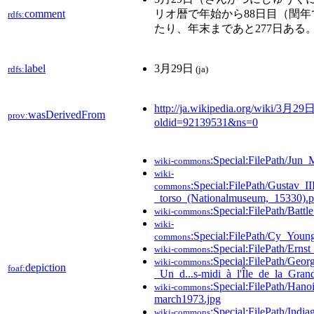
comment
リオ暦で年始から88日目（閏年
rdfs:
たり、年末まであと277日ある
label
3月29日
rdfs:
(ja)
http://ja.wikipedia.org/wiki/3月29
wasDerivedFrom
prov:
oldid=92139531&ns=0
:Special:FilePath/Jun
wiki-commons
wiki-
:Special:FilePath/Gustav_I
commons
_torso_(Nationalmuseum,_15330).
:Special:FilePath/Batt
wiki-commons
wiki-
:Special:FilePath/Cy_Yo
commons
:Special:FilePath/Erns
wiki-commons
:Special:FilePath/Geor
wiki-commons
depiction
foaf:
_Un_d...s-midi_à_l'Île_de_la_Grand
:Special:FilePath/Hanoi
wiki-commons
march1973.jpg
:Special:FilePath/India
wiki-commons