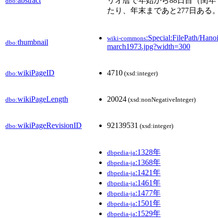
abstract
リオ暦で年始から88日目（閏年
dbo:
たり、年末まであと277日ある
:Special:FilePath/Hanoi
wiki-commons
thumbnail
dbo:
march1973.jpg?width=300
wikiPageID
4710
dbo:
(xsd:integer)
wikiPageLength
20024
dbo:
(xsd:nonNegativeInteger)
wikiPageRevisionID
92139531
dbo:
(xsd:integer)
:1328年
dbpedia-ja
:1368年
dbpedia-ja
:1421年
dbpedia-ja
:1461年
dbpedia-ja
:1477年
dbpedia-ja
:1501年
dbpedia-ja
:1529年
dbpedia-ja