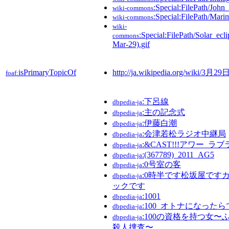
:Special:FilePath/Joh
wiki-commons
:Special:FilePath/Mar
wiki-commons
wiki-
:Special:FilePath/Solar_ec
commons
Mar-29).gif
isPrimaryTopicOf
http://ja.wikipedia.org/wiki/3月29
foaf:
:下呂線
dbpedia-ja
:主の記念式
dbpedia-ja
:伊藤白潮
dbpedia-ja
:会津若松ラジオ中継局
dbpedia-ja
:&CAST!!!アワー_ラブ
dbpedia-ja
:(367789)_2011_AG5
dbpedia-ja
:0号室の客
dbpedia-ja
:0時半です松坂屋です
dbpedia-ja
ックです
:1001
dbpedia-ja
:100_オトナになった
dbpedia-ja
:100の資格を持つ女
dbpedia-ja
殺人捜査〜