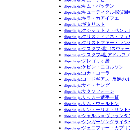
dbpedia-ja
:キム・バッテン
dbpedia-ja
:キューティクル探偵因
dbpedia-ja
:キラ・カアイフエ
dbpedia-ja
:ギタリスト
dbpedia-ja
:クシシュトフ・ペンデ
dbpedia-ja
:クリスティアネ・フュ
dbpedia-ja
:クリストファー・ラン
dbpedia-ja
:グスタフ3世_(スウェー
dbpedia-ja
:グスタフ4世アドルフ_
dbpedia-ja
:グレゴリオ暦
dbpedia-ja
:ケビン・ニコルソン
dbpedia-ja
:コカ・コーラ
dbpedia-ja
:コードギアス_反逆の
dbpedia-ja
:サイ・ヤング
dbpedia-ja
:サクソフォーン
dbpedia-ja
:サッカー選手一覧
dbpedia-ja
:サム・ウォルトン
dbpedia-ja
:サントーリオ・サント
dbpedia-ja
:シャルル＝ヴァランタ
dbpedia-ja
:シンガーソングライタ
dbpedia-ja
:ジェニファー・カプリ
dbpedia-ja