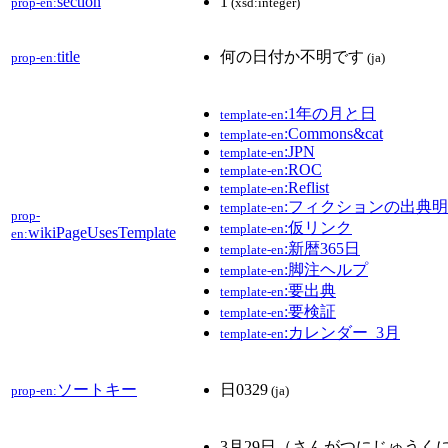
section
1
prop-en:
(xsd:integer)
title
何の日付か不明です
prop-en:
(ja)
:1年の月と日
template-en
:Commons&cat
template-en
:JPN
template-en
:ROC
template-en
:Reflist
template-en
:フィクションの出典
template-en
prop-
:仮リンク
template-en
wikiPageUsesTemplate
en:
:新暦365日
template-en
:脚注ヘルプ
template-en
:要出典
template-en
:要検証
template-en
:カレンダー_3月
template-en
ソートキー
日0329
prop-en:
(ja)
3月29日（さんがつにじゅうく