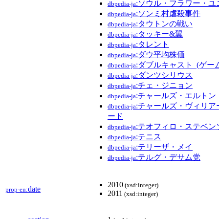
:ソウル・フラワー・ユ
dbpedia-ja
:ソンミ村虐殺事件
dbpedia-ja
:タウトンの戦い
dbpedia-ja
:タッキー&翼
dbpedia-ja
:タレント
dbpedia-ja
:ダウ平均株価
dbpedia-ja
:ダブルキャスト_(ゲーム
dbpedia-ja
:ダンツシリウス
dbpedia-ja
:チェ・ジニョン
dbpedia-ja
:チャールズ・エルトン
dbpedia-ja
:チャールズ・ヴィリア
dbpedia-ja
ード
:テオフィロ・ステベン
dbpedia-ja
:テニス
dbpedia-ja
:テリーザ・メイ
dbpedia-ja
:テルグ・デサム党
dbpedia-ja
2010
(xsd:integer)
date
prop-en:
2011
(xsd:integer)