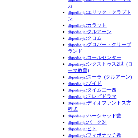
カ
:エリック・クラプト
dbpedia-ja
ン
:カラット
dbpedia-ja
:クルアーン
dbpedia-ja
:クロム
dbpedia-ja
:グロバー・クリーブ
dbpedia-ja
ランド
:コールセンター
dbpedia-ja
:シクストゥス2世_(ロ
dbpedia-ja
ーマ教皇)
:スーラ_(クルアーン)
dbpedia-ja
:ゾイド
dbpedia-ja
:タイム二十四
dbpedia-ja
:テレビドラマ
dbpedia-ja
:ディオファントス方
dbpedia-ja
程式
:ハーシャッド数
dbpedia-ja
:パーク24
dbpedia-ja
:ヒト
dbpedia-ja
:フィボナッチ数
dbpedia-ja