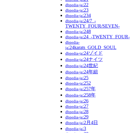
:22
dbpedia-ja
:23
dbpedia-ja
:234
dbpedia-ja
:24/7_-
dbpedia-ja
TWENTY_FOUR/SEVEN-
:248
dbpedia-ja
:24_-TWENTY_FOUR-
dbpedia-ja
dbpedia-
:24karats_GOLD_SOUL
ja
:24ゾイド
dbpedia-ja
:24ナイツ
dbpedia-ja
:24世紀
dbpedia-ja
:24年組
dbpedia-ja
:25
dbpedia-ja
:252
dbpedia-ja
:257年
dbpedia-ja
:258年
dbpedia-ja
:26
dbpedia-ja
:27
dbpedia-ja
:28
dbpedia-ja
:29
dbpedia-ja
:2月4日
dbpedia-ja
:3
dbpedia-ja