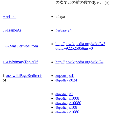
の次で25の前の数である。
(ja)
label
24
rdfs:
(ja)
sameAs
:24
owl:
freebase
http://ja.wikipedia.org/wiki/24?
wasDerivedFrom
prov:
oldid=92252505&ns=0
isPrimaryTopicOf
http://ja.wikipedia.org/wiki/24
foaf:
is
wikiPageRedirects
:4!
dbo:
dbpedia-ja
of
:024
dbpedia-ja
:1
dbpedia-ja
:1008
dbpedia-ja
:10080
dbpedia-ja
:108
dbpedia-ja
:1080
dbpedia-ja