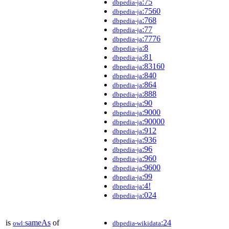
:75
dbpedia-ja
:7560
dbpedia-ja
:768
dbpedia-ja
:77
dbpedia-ja
:7776
dbpedia-ja
:8
dbpedia-ja
:81
dbpedia-ja
:83160
dbpedia-ja
:840
dbpedia-ja
:864
dbpedia-ja
:888
dbpedia-ja
:90
dbpedia-ja
:9000
dbpedia-ja
:90000
dbpedia-ja
:912
dbpedia-ja
:936
dbpedia-ja
:96
dbpedia-ja
:960
dbpedia-ja
:9600
dbpedia-ja
:99
dbpedia-ja
:4!
dbpedia-ja
:024
dbpedia-ja
is
sameAs
of
:24
owl:
dbpedia-wikidata