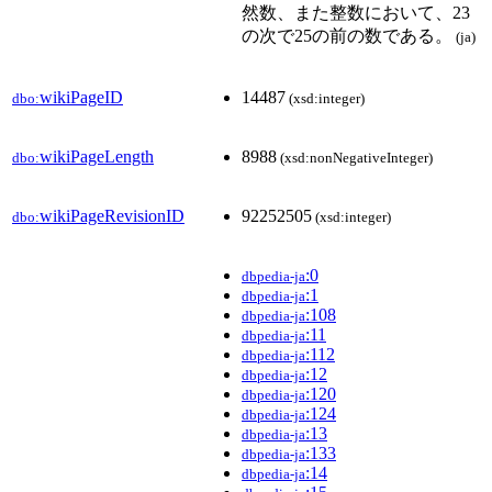
然数、また整数において、23
の次で25の前の数である。
(ja)
wikiPageID
14487
dbo:
(xsd:integer)
wikiPageLength
8988
dbo:
(xsd:nonNegativeInteger)
wikiPageRevisionID
92252505
dbo:
(xsd:integer)
:0
dbpedia-ja
:1
dbpedia-ja
:108
dbpedia-ja
:11
dbpedia-ja
:112
dbpedia-ja
:12
dbpedia-ja
:120
dbpedia-ja
:124
dbpedia-ja
:13
dbpedia-ja
:133
dbpedia-ja
:14
dbpedia-ja