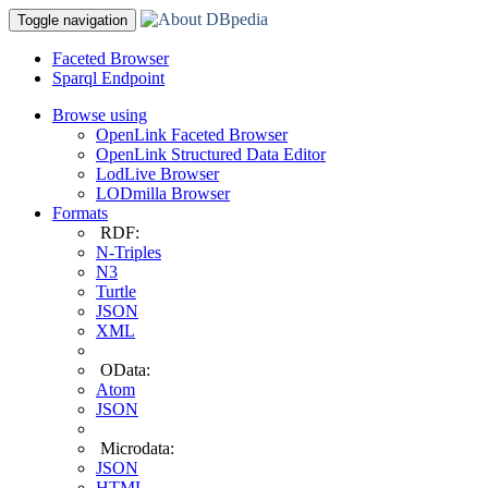
Toggle navigation
Faceted Browser
Sparql Endpoint
Browse using
OpenLink Faceted Browser
OpenLink Structured Data Editor
LodLive Browser
LODmilla Browser
Formats
RDF:
N-Triples
N3
Turtle
JSON
XML
OData:
Atom
JSON
Microdata:
JSON
HTML