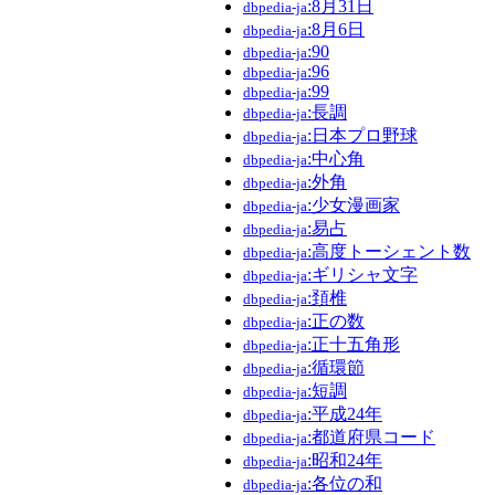
:8月31日
dbpedia-ja
:8月6日
dbpedia-ja
:90
dbpedia-ja
:96
dbpedia-ja
:99
dbpedia-ja
:長調
dbpedia-ja
:日本プロ野球
dbpedia-ja
:中心角
dbpedia-ja
:外角
dbpedia-ja
:少女漫画家
dbpedia-ja
:易占
dbpedia-ja
:高度トーシェント数
dbpedia-ja
:ギリシャ文字
dbpedia-ja
:頚椎
dbpedia-ja
:正の数
dbpedia-ja
:正十五角形
dbpedia-ja
:循環節
dbpedia-ja
:短調
dbpedia-ja
:平成24年
dbpedia-ja
:都道府県コード
dbpedia-ja
:昭和24年
dbpedia-ja
:各位の和
dbpedia-ja