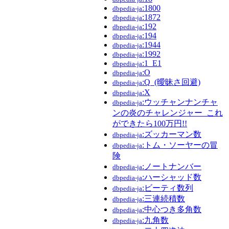
:1800
dbpedia-ja
:1872
dbpedia-ja
:192
dbpedia-ja
:194
dbpedia-ja
:1944
dbpedia-ja
:1992
dbpedia-ja
:1_E1
dbpedia-ja
:O
dbpedia-ja
:Q_(曖昧さ回避)
dbpedia-ja
:X
dbpedia-ja
:ウッチャンナンチャ
dbpedia-ja
ンの炎のチャレンジャー_これ
ができたら100万円!!
:ズッカーマン数
dbpedia-ja
:トム・ソーヤーの冒
dbpedia-ja
険
:ノートナンバー
dbpedia-ja
:ハーシャッド数
dbpedia-ja
:ビーティ数列
dbpedia-ja
:三連続積数
dbpedia-ja
:中心つき多角数
dbpedia-ja
:九角数
dbpedia-ja