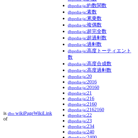
:約数関数
dbpedia-ja
:素数
dbpedia-ja
:累乗数
dbpedia-ja
:複偶数
dbpedia-ja
:超完全数
dbpedia-ja
:超過剰数
dbpedia-ja
:過剰数
dbpedia-ja
:高度トーティエント
dbpedia-ja
数
:高度合成数
dbpedia-ja
:高度過剰数
dbpedia-ja
:20
dbpedia-ja
:2016
dbpedia-ja
:20160
dbpedia-ja
:21
dbpedia-ja
:216
dbpedia-ja
:2160
dbpedia-ja
:2162160
dbpedia-ja
is
wikiPageWikiLink
dbo:
:22
dbpedia-ja
of
:23
dbpedia-ja
:234
dbpedia-ja
:240
dbpedia-ja
:2400
dbpedia-ja