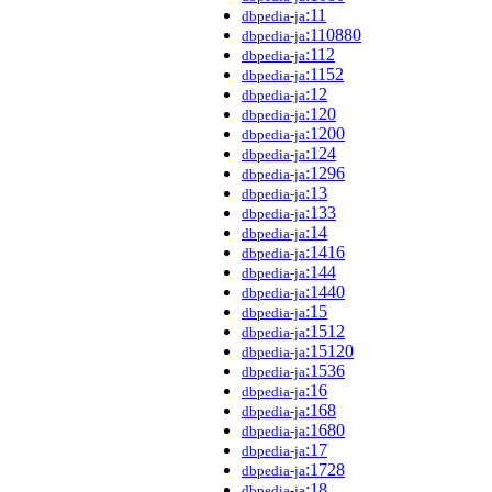
:11
dbpedia-ja
:110880
dbpedia-ja
:112
dbpedia-ja
:1152
dbpedia-ja
:12
dbpedia-ja
:120
dbpedia-ja
:1200
dbpedia-ja
:124
dbpedia-ja
:1296
dbpedia-ja
:13
dbpedia-ja
:133
dbpedia-ja
:14
dbpedia-ja
:1416
dbpedia-ja
:144
dbpedia-ja
:1440
dbpedia-ja
:15
dbpedia-ja
:1512
dbpedia-ja
:15120
dbpedia-ja
:1536
dbpedia-ja
:16
dbpedia-ja
:168
dbpedia-ja
:1680
dbpedia-ja
:17
dbpedia-ja
:1728
dbpedia-ja
:18
dbpedia-ja