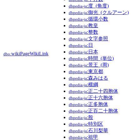
:度_(角度)
dbpedia-ja
:御光_(クルアーン)
dbpedia-ja
:循環小数
dbpedia-ja
:教皇
dbpedia-ja
:整数
dbpedia-ja
:文字参照
dbpedia-ja
:日
dbpedia-ja
:日本
dbpedia-ja
wikiPageWikiLink
dbo:
:時間_(単位)
dbpedia-ja
:景王_(周)
dbpedia-ja
:東京都
dbpedia-ja
:森みはる
dbpedia-ja
:横綱
dbpedia-ja
:正二十四胞体
dbpedia-ja
:正十六胞体
dbpedia-ja
:正多胞体
dbpedia-ja
:正百二十胞体
dbpedia-ja
:殷
dbpedia-ja
:特別区
dbpedia-ja
:石川梨華
dbpedia-ja
:祖甲
dbpedia-ja