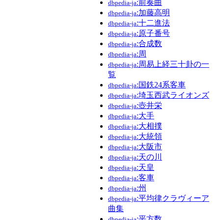
:前奏曲
dbpedia-ja
:加藤高明
dbpedia-ja
:十二進法
dbpedia-ja
:原子番号
dbpedia-ja
:合成数
dbpedia-ja
:周
dbpedia-ja
:周易上経三十卦の一
dbpedia-ja
覧
:国鉄24系客車
dbpedia-ja
:埼玉西武ライオンズ
dbpedia-ja
:壺井栄
dbpedia-ja
:大手
dbpedia-ja
:大相撲
dbpedia-ja
:大統領
dbpedia-ja
:大阪市
dbpedia-ja
:天の川
dbpedia-ja
:天皇
dbpedia-ja
:客車
dbpedia-ja
:州
dbpedia-ja
:平均律クラヴィーア
dbpedia-ja
曲集
:平方数
dbpedia-ja