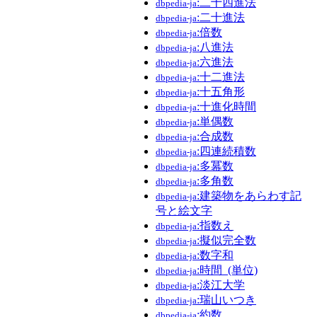
:二十四進法
dbpedia-ja
:二十進法
dbpedia-ja
:倍数
dbpedia-ja
:八進法
dbpedia-ja
:六進法
dbpedia-ja
:十二進法
dbpedia-ja
:十五角形
dbpedia-ja
:十進化時間
dbpedia-ja
:単偶数
dbpedia-ja
:合成数
dbpedia-ja
:四連続積数
dbpedia-ja
:多冪数
dbpedia-ja
:多角数
dbpedia-ja
:建築物をあらわす記
dbpedia-ja
号と絵文字
:指数え
dbpedia-ja
:擬似完全数
dbpedia-ja
:数字和
dbpedia-ja
:時間_(単位)
dbpedia-ja
:淡江大学
dbpedia-ja
:瑞山いつき
dbpedia-ja
:約数
dbpedia-ja