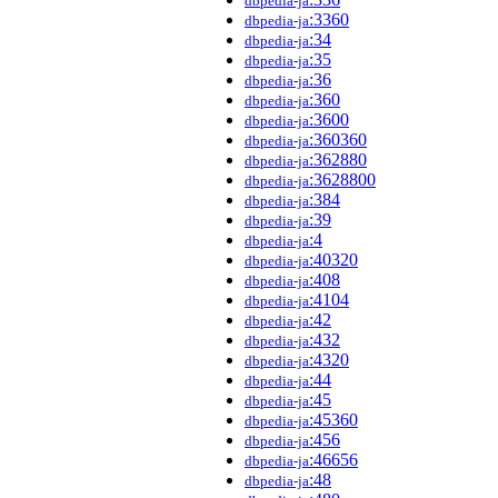
dbpedia-ja
:3360
dbpedia-ja
:34
dbpedia-ja
:35
dbpedia-ja
:36
dbpedia-ja
:360
dbpedia-ja
:3600
dbpedia-ja
:360360
dbpedia-ja
:362880
dbpedia-ja
:3628800
dbpedia-ja
:384
dbpedia-ja
:39
dbpedia-ja
:4
dbpedia-ja
:40320
dbpedia-ja
:408
dbpedia-ja
:4104
dbpedia-ja
:42
dbpedia-ja
:432
dbpedia-ja
:4320
dbpedia-ja
:44
dbpedia-ja
:45
dbpedia-ja
:45360
dbpedia-ja
:456
dbpedia-ja
:46656
dbpedia-ja
:48
dbpedia-ja