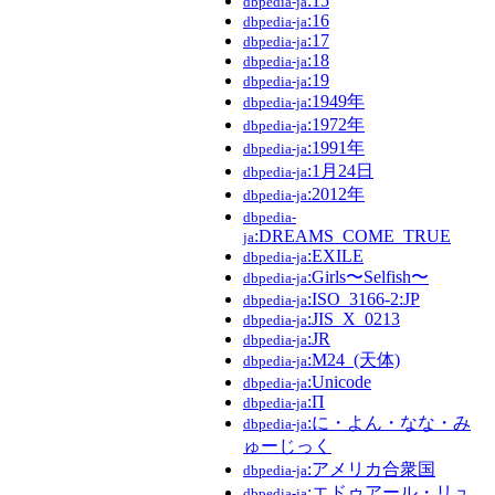
:15
dbpedia-ja
:16
dbpedia-ja
:17
dbpedia-ja
:18
dbpedia-ja
:19
dbpedia-ja
:1949年
dbpedia-ja
:1972年
dbpedia-ja
:1991年
dbpedia-ja
:1月24日
dbpedia-ja
:2012年
dbpedia-ja
dbpedia-
:DREAMS_COME_TRUE
ja
:EXILE
dbpedia-ja
:Girls〜Selfish〜
dbpedia-ja
:ISO_3166-2:JP
dbpedia-ja
:JIS_X_0213
dbpedia-ja
:JR
dbpedia-ja
:M24_(天体)
dbpedia-ja
:Unicode
dbpedia-ja
:Π
dbpedia-ja
:に・よん・なな・み
dbpedia-ja
ゅーじっく
:アメリカ合衆国
dbpedia-ja
:エドゥアール・リュ
dbpedia-ja