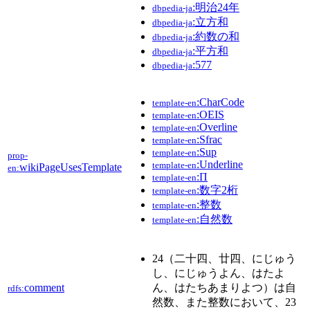
:明治24年
dbpedia-ja
:立方和
dbpedia-ja
:約数の和
dbpedia-ja
:平方和
dbpedia-ja
:577
dbpedia-ja
:CharCode
template-en
:OEIS
template-en
:Overline
template-en
:Sfrac
template-en
:Sup
template-en
prop-
:Underline
template-en
wikiPageUsesTemplate
en:
:Π
template-en
:数字2桁
template-en
:整数
template-en
:自然数
template-en
24（二十四、廿四、にじゅう
し、にじゅうよん、はたよ
comment
ん、はたちあまりよつ）は自
rdfs:
然数、また整数において、23