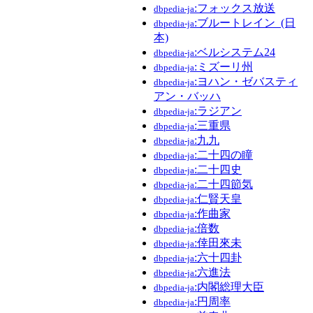
:フォックス放送
dbpedia-ja
:ブルートレイン_(日
dbpedia-ja
本)
:ベルシステム24
dbpedia-ja
:ミズーリ州
dbpedia-ja
:ヨハン・ゼバスティ
dbpedia-ja
アン・バッハ
:ラジアン
dbpedia-ja
:三重県
dbpedia-ja
:九九
dbpedia-ja
:二十四の瞳
dbpedia-ja
:二十四史
dbpedia-ja
:二十四節気
dbpedia-ja
:仁賢天皇
dbpedia-ja
:作曲家
dbpedia-ja
:倍数
dbpedia-ja
:倖田來未
dbpedia-ja
:六十四卦
dbpedia-ja
:六進法
dbpedia-ja
:内閣総理大臣
dbpedia-ja
:円周率
dbpedia-ja