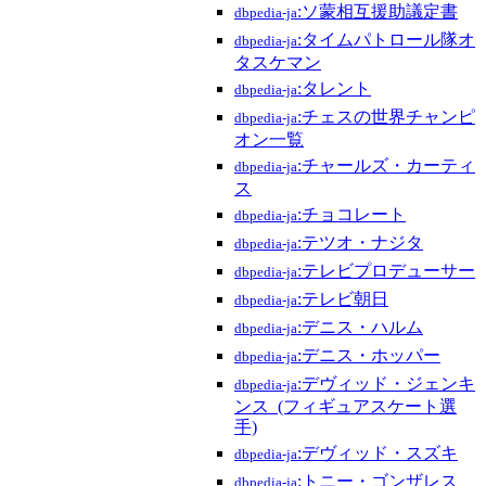
:ソ蒙相互援助議定書
dbpedia-ja
:タイムパトロール隊オ
dbpedia-ja
タスケマン
:タレント
dbpedia-ja
:チェスの世界チャンピ
dbpedia-ja
オン一覧
:チャールズ・カーティ
dbpedia-ja
ス
:チョコレート
dbpedia-ja
:テツオ・ナジタ
dbpedia-ja
:テレビプロデューサー
dbpedia-ja
:テレビ朝日
dbpedia-ja
:デニス・ハルム
dbpedia-ja
:デニス・ホッパー
dbpedia-ja
:デヴィッド・ジェンキ
dbpedia-ja
ンス_(フィギュアスケート選
手)
:デヴィッド・スズキ
dbpedia-ja
:トニー・ゴンザレス
dbpedia-ja