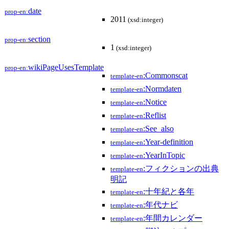
date
prop-en:
2011
(xsd:integer)
section
prop-en:
1
(xsd:integer)
wikiPageUsesTemplate
prop-en:
:Commonscat
template-en
:Normdaten
template-en
:Notice
template-en
:Reflist
template-en
:See_also
template-en
:Year-definition
template-en
:YearInTopic
template-en
:フィクションの出典
template-en
明記
:十年紀と各年
template-en
:年代ナビ
template-en
:年間カレンダー
template-en