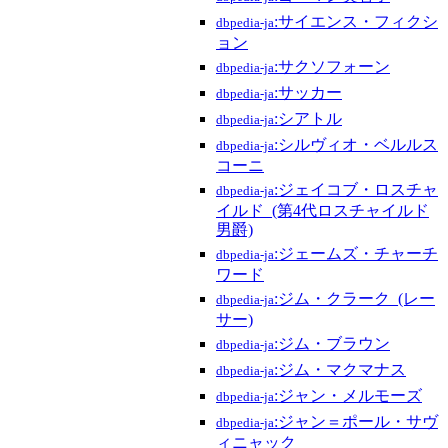
:サイエンス・フィクシ
dbpedia-ja
ョン
:サクソフォーン
dbpedia-ja
:サッカー
dbpedia-ja
:シアトル
dbpedia-ja
:シルヴィオ・ベルルス
dbpedia-ja
コーニ
:ジェイコブ・ロスチャ
dbpedia-ja
イルド_(第4代ロスチャイルド
男爵)
:ジェームズ・チャーチ
dbpedia-ja
ワード
:ジム・クラーク_(レー
dbpedia-ja
サー)
:ジム・ブラウン
dbpedia-ja
:ジム・マクマナス
dbpedia-ja
:ジャン・メルモーズ
dbpedia-ja
:ジャン＝ポール・サヴ
dbpedia-ja
ィニャック