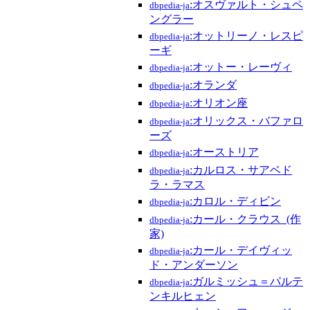
:オスヴァルト・シュペ
dbpedia-ja
ングラー
:オットリーノ・レスピ
dbpedia-ja
ーギ
:オットー・レーヴィ
dbpedia-ja
:オランダ
dbpedia-ja
:オリオン座
dbpedia-ja
:オリックス・バファロ
dbpedia-ja
ーズ
:オーストリア
dbpedia-ja
:カルロス・サアベド
dbpedia-ja
ラ・ラマス
:カロル・ディビン
dbpedia-ja
:カール・クラウス_(作
dbpedia-ja
家)
:カール・デイヴィッ
dbpedia-ja
ド・アンダーソン
:ガルミッシュ＝パルテ
dbpedia-ja
ンキルヒェン