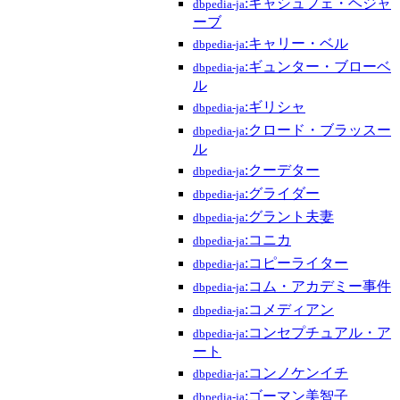
:キャシュフェ・ヘジャ
dbpedia-ja
ーブ
:キャリー・ベル
dbpedia-ja
:ギュンター・ブローベ
dbpedia-ja
ル
:ギリシャ
dbpedia-ja
:クロード・ブラッスー
dbpedia-ja
ル
:クーデター
dbpedia-ja
:グライダー
dbpedia-ja
:グラント夫妻
dbpedia-ja
:コニカ
dbpedia-ja
:コピーライター
dbpedia-ja
:コム・アカデミー事件
dbpedia-ja
:コメディアン
dbpedia-ja
:コンセプチュアル・ア
dbpedia-ja
ート
:コンノケンイチ
dbpedia-ja
:ゴーマン美智子
dbpedia-ja