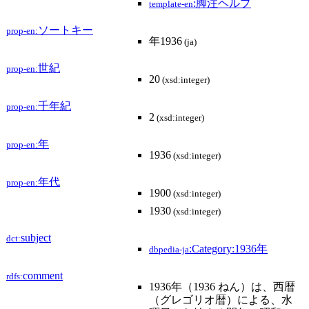
:脚注ヘルプ
template-en
ソートキー
prop-en:
年1936
(ja)
世紀
prop-en:
20
(xsd:integer)
千年紀
prop-en:
2
(xsd:integer)
年
prop-en:
1936
(xsd:integer)
年代
prop-en:
1900
(xsd:integer)
1930
(xsd:integer)
subject
dct:
:Category:1936年
dbpedia-ja
comment
rdfs:
1936年（1936 ねん）は、西暦
（グレゴリオ暦）による、水