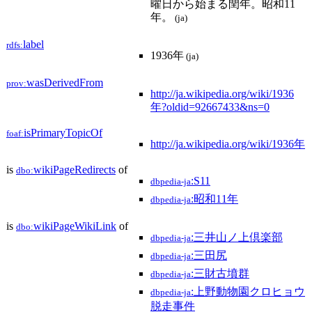
曜日から始まる閏年。昭和11
年。
(ja)
label
rdfs:
1936年
(ja)
wasDerivedFrom
prov:
http://ja.wikipedia.org/wiki/1936
年?oldid=92667433&ns=0
isPrimaryTopicOf
foaf:
http://ja.wikipedia.org/wiki/1936年
is
wikiPageRedirects
of
dbo:
:S11
dbpedia-ja
:昭和11年
dbpedia-ja
is
wikiPageWikiLink
of
dbo:
:三井山ノ上倶楽部
dbpedia-ja
:三田尻
dbpedia-ja
:三財古墳群
dbpedia-ja
:上野動物園クロヒョウ
dbpedia-ja
脱走事件