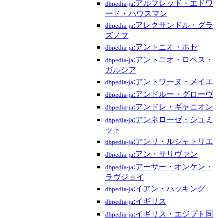
:アルフレッド・エドワ
dbpedia-ja
ード・ハウスマン
:アレクサンドル・グラ
dbpedia-ja
ズノフ
:アントニオ・ホセ
dbpedia-ja
:アントニオ・ロペス・
dbpedia-ja
ガルシア
:アントワーヌ・メイエ
dbpedia-ja
:アンドルー・グローヴ
dbpedia-ja
:アンドレ・ギャニオン
dbpedia-ja
:アンネローゼ・シュミ
dbpedia-ja
ット
:アンリ・ルシャトリエ
dbpedia-ja
:アン・サリヴァン
dbpedia-ja
:アーサー・オンケン・
dbpedia-ja
ラヴジョイ
:イアン・ハッキング
dbpedia-ja
:イギリス
dbpedia-ja
:イギリス・エジプト同
dbpedia-ja