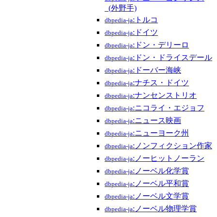
_(外野手)
:トルコ
dbpedia-ja
:ドイツ
dbpedia-ja
:ドン・デリーロ
dbpedia-ja
:ドン・ドライスデール
dbpedia-ja
:ドーバー海峡
dbpedia-ja
:ナチス・ドイツ
dbpedia-ja
:ナンセンストリオ
dbpedia-ja
:ニコライ・エジョフ
dbpedia-ja
:ニュース映画
dbpedia-ja
:ニューヨーク州
dbpedia-ja
:ノンフィクション作家
dbpedia-ja
:ノーヒットノーラン
dbpedia-ja
:ノーベル化学賞
dbpedia-ja
:ノーベル平和賞
dbpedia-ja
:ノーベル文学賞
dbpedia-ja
:ノーベル物理学賞
dbpedia-ja