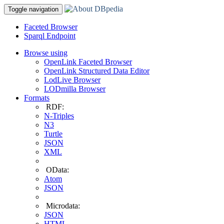
Toggle navigation
Faceted Browser
Sparql Endpoint
Browse using
OpenLink Faceted Browser
OpenLink Structured Data Editor
LodLive Browser
LODmilla Browser
Formats
RDF:
N-Triples
N3
Turtle
JSON
XML
OData:
Atom
JSON
Microdata:
JSON
HTML