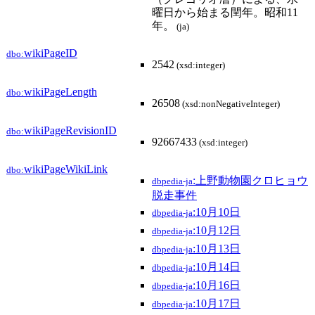
曜日から始まる閏年。昭和11
年。
(ja)
wikiPageID
dbo:
2542
(xsd:integer)
wikiPageLength
dbo:
26508
(xsd:nonNegativeInteger)
wikiPageRevisionID
dbo:
92667433
(xsd:integer)
wikiPageWikiLink
dbo:
:上野動物園クロヒョウ
dbpedia-ja
脱走事件
:10月10日
dbpedia-ja
:10月12日
dbpedia-ja
:10月13日
dbpedia-ja
:10月14日
dbpedia-ja
:10月16日
dbpedia-ja
:10月17日
dbpedia-ja