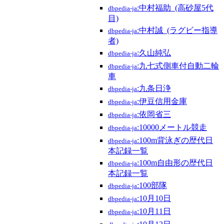
:中村福助_(高砂屋5代
dbpedia-ja
目)
:中村誠_(ラグビー指導
dbpedia-ja
者)
:久山純弘
dbpedia-ja
:九七式側車付自動二輪
dbpedia-ja
車
:九条日浄
dbpedia-ja
:伊豆信用金庫
dbpedia-ja
:依岡省三
dbpedia-ja
:10000メートル競走
dbpedia-ja
:100m背泳ぎの歴代日
dbpedia-ja
本記録一覧
:100m自由形の歴代日
dbpedia-ja
本記録一覧
:100部隊
dbpedia-ja
:10月10日
dbpedia-ja
:10月11日
dbpedia-ja