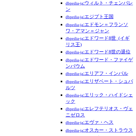
:ウィルト・チェンバレ
dbpedia-ja
ン
:エジプト王国
dbpedia-ja
:エドモン＝フランソ
dbpedia-ja
ワ・アマン＝ジャン
:エドワード8世_(イギ
dbpedia-ja
リス王)
:エドワード8世の退位
dbpedia-ja
:エドワード・ファイゲ
dbpedia-ja
ンバウム
:エリアフ・インバル
dbpedia-ja
:エリザベート・シュバ
dbpedia-ja
ルツ
:エリック・ハイドシェ
dbpedia-ja
ック
:エレフテリオス・ヴェ
dbpedia-ja
ニゼロス
:エヴァ・ヘス
dbpedia-ja
:オスカー・ストラウス
dbpedia-ja