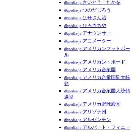
:さいとう・たかを
dbpedia-ja
:つのだじろう
dbpedia-ja
:はせさん治
dbpedia-ja
:ひろさちや
dbpedia-ja
:アナウンサー
dbpedia-ja
:アニメーター
dbpedia-ja
:アメリカンフットボー
dbpedia-ja
ル
:アメリカン・ボード
dbpedia-ja
:アメリカ合衆国
dbpedia-ja
:アメリカ合衆国副大統
dbpedia-ja
領
:アメリカ合衆国大統領
dbpedia-ja
選挙
:アメリカ野球殿堂
dbpedia-ja
:アリゾナ州
dbpedia-ja
:アルゼンチン
dbpedia-ja
:アルバート・フィニー
dbpedia-ja