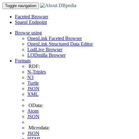
Toggle navigation
Faceted Browser
Sparql Endpoint
Browse using
OpenLink Faceted Browser
OpenLink Structured Data Editor
LodLive Browser
LODmilla Browser
Formats
RDF:
N-Triples
N3
Turtle
JSON
XML
OData:
Atom
JSON
Microdata:
JSON
HTML