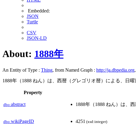
Embedded:
JSON
Turtle
CSV
JSON-LD
About:
1888年
An Entity of Type :
Thing
, from Named Graph :
http://ja.dbpedia.org
1888年（1888 ねん）は、西暦（グレゴリオ暦）による、日
Property
abstract
1888年（1888 ねん）
dbo:
wikiPageID
4251
dbo:
(xsd:integer)