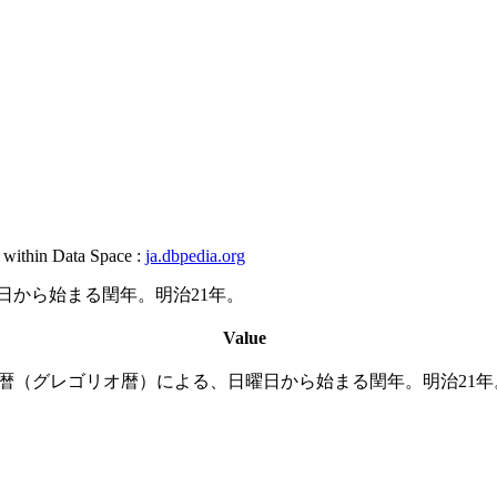
, within Data Space :
ja.dbpedia.org
曜日から始まる閏年。明治21年。
Value
は、西暦（グレゴリオ暦）による、日曜日から始まる閏年。明治21年