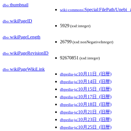
thumbnail
dbo:
:Special:FilePath/Uneb
wiki-commons
wikiPageID
dbo:
5929
(xsd:integer)
wikiPageLength
dbo:
26799
(xsd:nonNegativeInteger)
wikiPageRevisionID
dbo:
92670851
(xsd:integer)
wikiPageWikiLink
dbo:
:10月11日_(旧暦)
dbpedia-ja
:10月14日_(旧暦)
dbpedia-ja
:10月15日_(旧暦)
dbpedia-ja
:10月17日_(旧暦)
dbpedia-ja
:10月18日_(旧暦)
dbpedia-ja
:10月21日_(旧暦)
dbpedia-ja
:10月23日_(旧暦)
dbpedia-ja
:10月25日_(旧暦)
dbpedia-ja