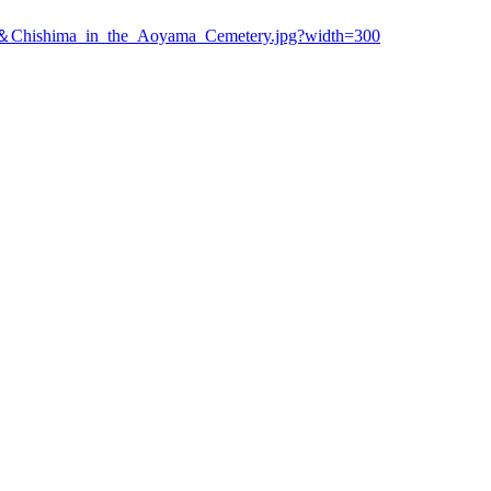
i_＆Chishima_in_the_Aoyama_Cemetery.jpg?width=300