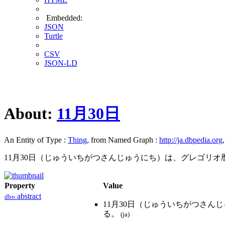
Embedded:
JSON
Turtle
CSV
JSON-LD
About:
11月30日
An Entity of Type :
Thing
, from Named Graph :
http://ja.dbpedia.org
11月30日（じゅういちがつさんじゅうにち）は、グレゴリオ暦
Property
Value
abstract
dbo:
11月30日（じゅういちがつさん
る。
(ja)