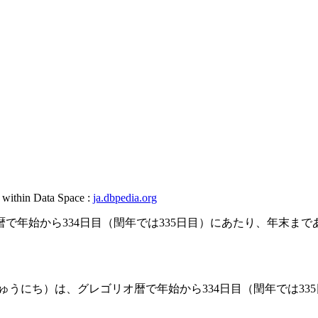
, within Data Space :
ja.dbpedia.org
で年始から334日目（閏年では335日目）にあたり、年末まで
じゅうにち）は、グレゴリオ暦で年始から334日目（閏年では33