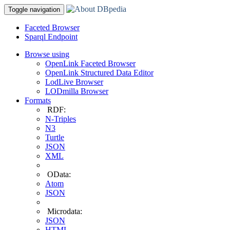
Toggle navigation
Faceted Browser
Sparql Endpoint
Browse using
OpenLink Faceted Browser
OpenLink Structured Data Editor
LodLive Browser
LODmilla Browser
Formats
RDF:
N-Triples
N3
Turtle
JSON
XML
OData:
Atom
JSON
Microdata:
JSON
HTML