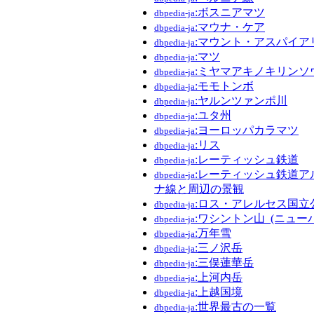
:ボスニアマツ
dbpedia-ja
:マウナ・ケア
dbpedia-ja
:マウント・アスパイア
dbpedia-ja
:マツ
dbpedia-ja
:ミヤマアキノキリンソ
dbpedia-ja
:モモトンボ
dbpedia-ja
:ヤルンツァンポ川
dbpedia-ja
:ユタ州
dbpedia-ja
:ヨーロッパカラマツ
dbpedia-ja
:リス
dbpedia-ja
:レーティッシュ鉄道
dbpedia-ja
:レーティッシュ鉄道ア
dbpedia-ja
ナ線と周辺の景観
:ロス・アレルセス国立
dbpedia-ja
:ワシントン山_(ニュー
dbpedia-ja
:万年雪
dbpedia-ja
:三ノ沢岳
dbpedia-ja
:三俣蓮華岳
dbpedia-ja
:上河内岳
dbpedia-ja
:上越国境
dbpedia-ja
:世界最古の一覧
dbpedia-ja