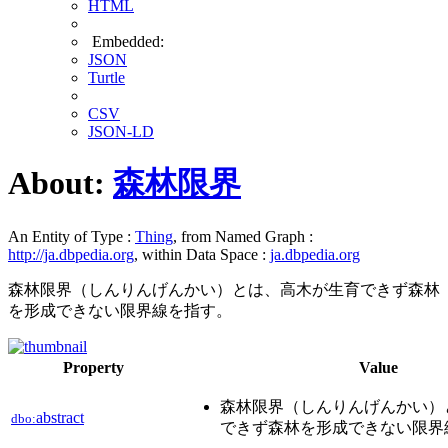
HTML
Embedded:
JSON
Turtle
CSV
JSON-LD
About:
森林限界
An Entity of Type :
Thing
, from Named Graph :
http://ja.dbpedia.org
, within Data Space :
ja.dbpedia.org
森林限界（しんりんげんかい）とは、高木が生育できず森林
を形成できない限界線を指す。
Property
Value
森林限界（しんりんげんかい）
abstract
dbo:
できず森林を形成できない限界