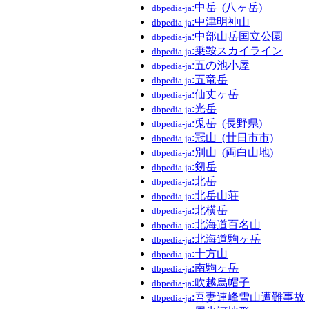
:中岳_(八ヶ岳)
dbpedia-ja
:中津明神山
dbpedia-ja
:中部山岳国立公園
dbpedia-ja
:乗鞍スカイライン
dbpedia-ja
:五の池小屋
dbpedia-ja
:五竜岳
dbpedia-ja
:仙丈ヶ岳
dbpedia-ja
:光岳
dbpedia-ja
:兎岳_(長野県)
dbpedia-ja
:冠山_(廿日市市)
dbpedia-ja
:別山_(両白山地)
dbpedia-ja
:剱岳
dbpedia-ja
:北岳
dbpedia-ja
:北岳山荘
dbpedia-ja
:北横岳
dbpedia-ja
:北海道百名山
dbpedia-ja
:北海道駒ヶ岳
dbpedia-ja
:十方山
dbpedia-ja
:南駒ヶ岳
dbpedia-ja
:吹越烏帽子
dbpedia-ja
:吾妻連峰雪山遭難事故
dbpedia-ja