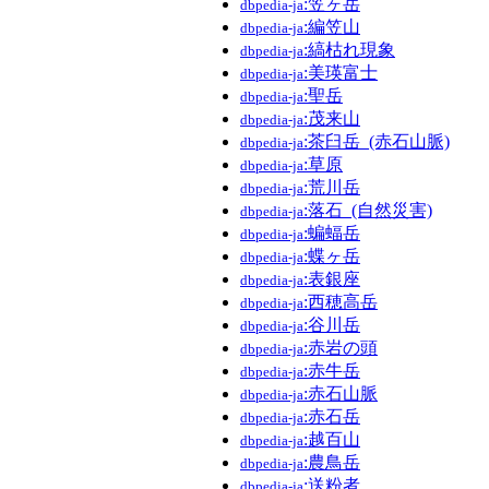
:笠ヶ岳
dbpedia-ja
:編笠山
dbpedia-ja
:縞枯れ現象
dbpedia-ja
:美瑛富士
dbpedia-ja
:聖岳
dbpedia-ja
:茂来山
dbpedia-ja
:茶臼岳_(赤石山脈)
dbpedia-ja
:草原
dbpedia-ja
:荒川岳
dbpedia-ja
:落石_(自然災害)
dbpedia-ja
:蝙蝠岳
dbpedia-ja
:蝶ヶ岳
dbpedia-ja
:表銀座
dbpedia-ja
:西穂高岳
dbpedia-ja
:谷川岳
dbpedia-ja
:赤岩の頭
dbpedia-ja
:赤牛岳
dbpedia-ja
:赤石山脈
dbpedia-ja
:赤石岳
dbpedia-ja
:越百山
dbpedia-ja
:農鳥岳
dbpedia-ja
:送粉者
dbpedia-ja