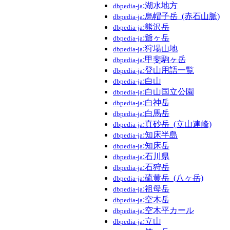
:湖水地方
dbpedia-ja
:烏帽子岳_(赤石山脈)
dbpedia-ja
:熊沢岳
dbpedia-ja
:爺ヶ岳
dbpedia-ja
:狩場山地
dbpedia-ja
:甲斐駒ヶ岳
dbpedia-ja
:登山用語一覧
dbpedia-ja
:白山
dbpedia-ja
:白山国立公園
dbpedia-ja
:白神岳
dbpedia-ja
:白馬岳
dbpedia-ja
:真砂岳_(立山連峰)
dbpedia-ja
:知床半島
dbpedia-ja
:知床岳
dbpedia-ja
:石川県
dbpedia-ja
:石狩岳
dbpedia-ja
:硫黄岳_(八ヶ岳)
dbpedia-ja
:祖母岳
dbpedia-ja
:空木岳
dbpedia-ja
:空木平カール
dbpedia-ja
:立山
dbpedia-ja