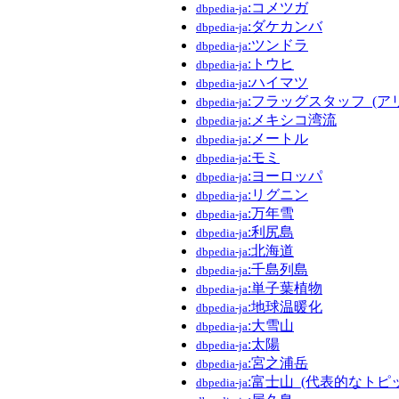
:コメツガ
dbpedia-ja
:ダケカンバ
dbpedia-ja
:ツンドラ
dbpedia-ja
:トウヒ
dbpedia-ja
:ハイマツ
dbpedia-ja
:フラッグスタッフ_(ア
dbpedia-ja
:メキシコ湾流
dbpedia-ja
:メートル
dbpedia-ja
:モミ
dbpedia-ja
:ヨーロッパ
dbpedia-ja
:リグニン
dbpedia-ja
:万年雪
dbpedia-ja
:利尻島
dbpedia-ja
:北海道
dbpedia-ja
:千島列島
dbpedia-ja
:単子葉植物
dbpedia-ja
:地球温暖化
dbpedia-ja
:大雪山
dbpedia-ja
:太陽
dbpedia-ja
:宮之浦岳
dbpedia-ja
:富士山_(代表的なトピ
dbpedia-ja