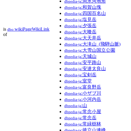
:周氷河地形
dbpedia-ja
:和賀山塊
dbpedia-ja
:四国百名山
dbpedia-ja
:塩見岳
dbpedia-ja
:夕張岳
dbpedia-ja
is
wikiPageWikiLink
dbo:
:大喰岳
dbpedia-ja
of
:大天井岳
dbpedia-ja
:大滝山_(飛騨山脈)
dbpedia-ja
:大雪山国立公園
dbpedia-ja
:天城山
dbpedia-ja
:安平路山
dbpedia-ja
:安達太良山
dbpedia-ja
:宝剣岳
dbpedia-ja
:室堂
dbpedia-ja
:富良野岳
dbpedia-ja
:小ザブ川
dbpedia-ja
:小河内岳
dbpedia-ja
:山
dbpedia-ja
:常念小屋
dbpedia-ja
:常念岳
dbpedia-ja
:常緑樹林
dbpedia-ja
:後立山連峰
dbpedia-ja