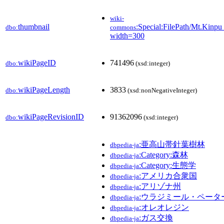
wiki-
thumbnail
:Special:FilePath/Mt.Kinp
dbo:
commons
width=300
wikiPageID
741496
dbo:
(xsd:integer)
wikiPageLength
3833
dbo:
(xsd:nonNegativeInteger)
wikiPageRevisionID
91362096
dbo:
(xsd:integer)
:亜高山帯針葉樹林
dbpedia-ja
:Category:森林
dbpedia-ja
:Category:生態学
dbpedia-ja
:アメリカ合衆国
dbpedia-ja
:アリゾナ州
dbpedia-ja
:ウラジミール・ペータ
dbpedia-ja
:オレオレジン
dbpedia-ja
:ガス交換
dbpedia-ja