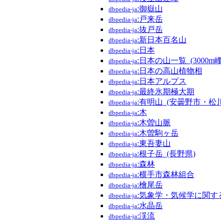
:御嶽山
dbpedia-ja
:戸来岳
dbpedia-ja
:抜戸岳
dbpedia-ja
:新日本百名山
dbpedia-ja
:日本
dbpedia-ja
:日本の山一覧_(3000m峰
dbpedia-ja
:日本の高山植物相
dbpedia-ja
:日本アルプス
dbpedia-ja
:最終氷期極大期
dbpedia-ja
:有明山_(安曇野市・松
dbpedia-ja
:木
dbpedia-ja
:木曽山脈
dbpedia-ja
:木曽駒ヶ岳
dbpedia-ja
:東吾妻山
dbpedia-ja
:根子岳_(長野県)
dbpedia-ja
:森林
dbpedia-ja
:横手市森林組合
dbpedia-ja
:檜尾岳
dbpedia-ja
:気象学・気候学に関す
dbpedia-ja
:水晶岳
dbpedia-ja
:渓流
dbpedia-ja