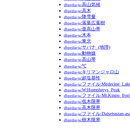
:高山気候
dbpedia-ja
:高木
dbpedia-ja
:降雪量
dbpedia-ja
:落葉広葉樹
dbpedia-ja
:亜高山帯
dbpedia-ja
:木本
dbpedia-ja
:東北
dbpedia-ja
:サバナ_(地理)
dbpedia-ja
:動物媒
dbpedia-ja
:高山帯
dbpedia-ja
:℃
dbpedia-ja
:キリマンジャロ山
dbpedia-ja
:超塩基性
dbpedia-ja
:ファイル:Medecine_Lake
dbpedia-ja
:W:Humphreys_Peak
dbpedia-ja
:ファイル:Mt.Kinpu_from_
dbpedia-ja
:低木限界
dbpedia-ja
:高木限界
dbpedia-ja
:ファイル:Daisetsuzan-asah
dbpedia-ja
:樹木限界
dbpedia-ja