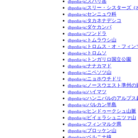
:スバリ岳
dbpedia-ja
:スリー・シスターズ_(
dbpedia-ja
:センニュウ科
dbpedia-ja
:タカネナデシコ
dbpedia-ja
:ダケカンバ
dbpedia-ja
:ツンドラ
dbpedia-ja
:トムラウシ山
dbpedia-ja
:トロムス・オ・フィン
dbpedia-ja
:トロムソ
dbpedia-ja
:トンガリロ国立公園
dbpedia-ja
:ナナカマド
dbpedia-ja
:ニペソツ山
dbpedia-ja
:ニョホウチドリ
dbpedia-ja
:ノースウエスト準州の
dbpedia-ja
:ハイマツ
dbpedia-ja
:ハンニバルのアルプス
dbpedia-ja
:バルカン半島
dbpedia-ja
:ヒンドゥークシュ山脈
dbpedia-ja
:ビイェラシュニツァ山
dbpedia-ja
:フィンマルク県
dbpedia-ja
:ブロッケン山
dbpedia-ja
:ベルニナ線
dbpedia-ja