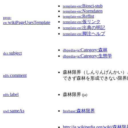
:Biosci-stub
template-en
:Normdaten
template-en
:Reflist
template-en
prop-
:仮リンク
template-en
wikiPageUsesTemplate
en:
:出典の明記
template-en
:脚注ヘルプ
template-en
:Category:森林
dbpedia-ja
subject
dct:
:Category:生態学
dbpedia-ja
森林限界（しんりんげんかい）
comment
rdfs:
できず森林を形成できない限界
label
森林限界
rdfs:
(ja)
sameAs
:森林限界
owl:
freebase
http://ja.wikipedia.org/wiki/森林