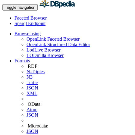
Toggle navigation
Faceted Browser
Sparql Endpoint
Browse using
OpenLink Faceted Browser
OpenLink Structured Data Editor
LodLive Browser
LODmilla Browser
Formats
RDF:
N-Triples
N3
Turtle
JSON
XML
OData:
Atom
JSON
Microdata:
JSON