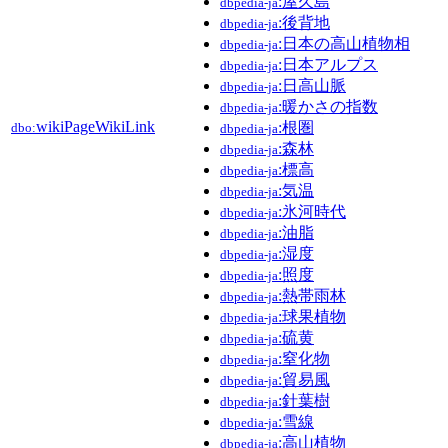
:屋久島
dbpedia-ja
:後背地
dbpedia-ja
:日本の高山植物相
dbpedia-ja
:日本アルプス
dbpedia-ja
:日高山脈
dbpedia-ja
:暖かさの指数
dbpedia-ja
wikiPageWikiLink
:根圏
dbo:
dbpedia-ja
:森林
dbpedia-ja
:標高
dbpedia-ja
:気温
dbpedia-ja
:氷河時代
dbpedia-ja
:油脂
dbpedia-ja
:湿度
dbpedia-ja
:照度
dbpedia-ja
:熱帯雨林
dbpedia-ja
:球果植物
dbpedia-ja
:硫黄
dbpedia-ja
:窒化物
dbpedia-ja
:貿易風
dbpedia-ja
:針葉樹
dbpedia-ja
:雪線
dbpedia-ja
:高山植物
dbpedia-ja