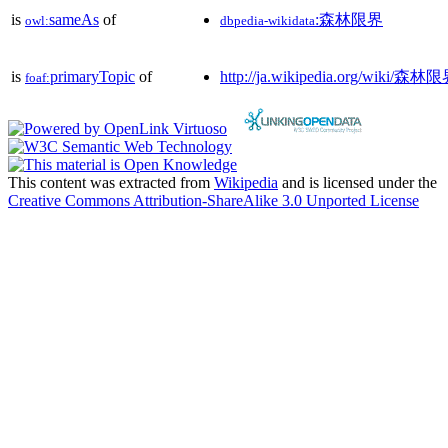
is
sameAs
of
:森林限界
owl:
dbpedia-wikidata
is
primaryTopic
of
http://ja.wikipedia.org/wiki/森林
foaf:
This content was extracted from
Wikipedia
and is licensed under the
Creative Commons Attribution-ShareAlike 3.0 Unported License