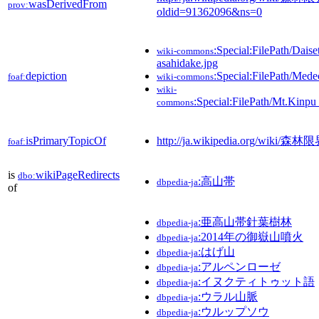
wasDerivedFrom
prov:
oldid=91362096&ns=0
:Special:FilePath/Daise
wiki-commons
asahidake.jpg
depiction
:Special:FilePath/Med
foaf:
wiki-commons
wiki-
:Special:FilePath/Mt.Kinp
commons
isPrimaryTopicOf
http://ja.wikipedia.org/wiki/森林
foaf:
is
wikiPageRedirects
dbo:
:高山帯
dbpedia-ja
of
:亜高山帯針葉樹林
dbpedia-ja
:2014年の御嶽山噴火
dbpedia-ja
:はげ山
dbpedia-ja
:アルペンローゼ
dbpedia-ja
:イヌクティトゥット語
dbpedia-ja
:ウラル山脈
dbpedia-ja
:ウルップソウ
dbpedia-ja