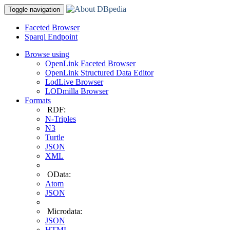
Toggle navigation
Faceted Browser
Sparql Endpoint
Browse using
OpenLink Faceted Browser
OpenLink Structured Data Editor
LodLive Browser
LODmilla Browser
Formats
RDF:
N-Triples
N3
Turtle
JSON
XML
OData:
Atom
JSON
Microdata:
JSON
HTML