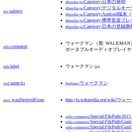
:Category:日本の発明
dbpedia-ja
:Category:デジタ
dbpedia-ja
subject
dct:
:Category:Android端末
dbpedia-ja
:Category:携帯音楽プ
dbpedia-ja
:Category:日本の登録商
dbpedia-ja
ウォークマン（英: WALKMA
comment
rdfs:
ポータブルオーディオプレイヤ
label
ウォークマン
rdfs:
(ja)
sameAs
:ウォークマン
owl:
freebase
wasDerivedFrom
http://ja.wikipedia.org/wiki/
prov:
:Special:FilePath/2
wiki-commons
:Special:FilePath/Gum
wiki-commons
:Special:FilePath/Gum
wiki-commons