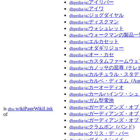
:アイリバー
dbpedia-ja
:アイワ
dbpedia-ja
:ジョグダイヤル
dbpedia-ja
:ディスクマン
dbpedia-ja
:ウォシュレット
dbpedia-ja
:ウォークマンの製品一
dbpedia-ja
:エルカセット
dbpedia-ja
:オダギリジョー
dbpedia-ja
:オー・カセ
dbpedia-ja
:カスタムファームウェ
dbpedia-ja
:カノッサの屈辱_(テレ
dbpedia-ja
:カルチュラル・スタデ
dbpedia-ja
:カルペ・ディエム_(Aqu
dbpedia-ja
:カーオーディオ
dbpedia-ja
:カールハインツ・シ
dbpedia-ja
:ガム型電池
dbpedia-ja
:ガーディアンズ・オブ
dbpedia-ja
is
wikiPageWikiLink
dbo:
:ガーディアンズ・オブ
of
dbpedia-ja
:ガーディアンズ・オブ
dbpedia-ja
:クラムボン_(バンド)
dbpedia-ja
:クリス・デ・バー
dbpedia-ja
:グイ・ルンメイ