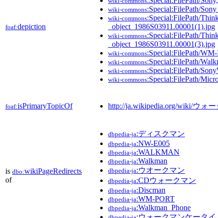
:Special:FilePath/Son
wiki-commons
:Special:FilePath/S
wiki-commons
:Special:FilePath/Thi
wiki-commons
depiction
_object_1986S03911.00001(1).jpg
foaf:
:Special:FilePath/Thi
wiki-commons
_object_1986S03911.00001(3).jpg
:Special:FilePath/WM
wiki-commons
:Special:FilePath/Wal
wiki-commons
:Special:FilePath/Son
wiki-commons
:Special:FilePath/Micr
wiki-commons
isPrimaryTopicOf
http://ja.wikipedia.org/wiki/
foaf:
:ディスクマン
dbpedia-ja
:NW-E005
dbpedia-ja
:WALKMAN
dbpedia-ja
:Walkman
dbpedia-ja
:ウオークマン
is
wikiPageRedirects
dbpedia-ja
dbo:
of
:CDウォークマン
dbpedia-ja
:Discman
dbpedia-ja
:WM-PORT
dbpedia-ja
:Walkman_Phone
dbpedia-ja
:ウォークマンケータイ
dbpedia-ja