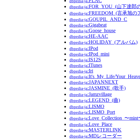
:FLAC
dbpedia-ja
:FOR_YOU_(山下達
dbpedia-ja
:FREEDOM_(言承旭の
dbpedia-ja
:GOUPIL_AND_C
dbpedia-ja
:Gigabeat
dbpedia-ja
:Goose_house
dbpedia-ja
:HE-AAC
dbpedia-ja
:HOLIDAY_(アルバム)
dbpedia-ja
:IPod
dbpedia-ja
:IPod_mini
dbpedia-ja
:IS12S
dbpedia-ja
:ITunes
dbpedia-ja
:Iri
dbpedia-ja
:It's_My_Life/Your_Heav
dbpedia-ja
:JAPANNEXT
dbpedia-ja
:JASMINE_(歌手)
dbpedia-ja
:Jamzvillage
dbpedia-ja
:LEGEND_(曲)
dbpedia-ja
:LISMO
dbpedia-ja
:LISMO_Port
dbpedia-ja
:Love_Collection_〜min
dbpedia-ja
:Love_Place
dbpedia-ja
:MASTERLINK
dbpedia-ja
:MDレコーダー
dbpedia-ja