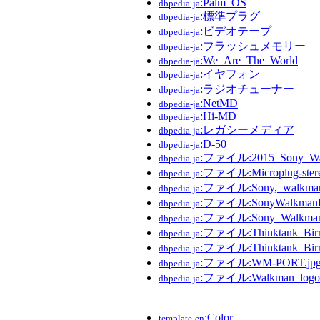
:Palm_OS
dbpedia-ja
:標準プラグ
dbpedia-ja
:ビデオテープ
dbpedia-ja
:フラッシュメモリー
dbpedia-ja
:We_Are_The_World
dbpedia-ja
:イヤフォン
dbpedia-ja
:ラジオチューナー
dbpedia-ja
:NetMD
dbpedia-ja
:Hi-MD
dbpedia-ja
:レガシーメディア
dbpedia-ja
:D-50
dbpedia-ja
:ファイル:2015_Sony_Wa
dbpedia-ja
:ファイル:Microplug-stere
dbpedia-ja
:ファイル:Sony,_walkman,
dbpedia-ja
:ファイル:SonyWalkmanF
dbpedia-ja
:ファイル:Sony_Walkman
dbpedia-ja
:ファイル:Thinktank_Birmi
dbpedia-ja
:ファイル:Thinktank_Birmi
dbpedia-ja
:ファイル:WM-PORT.jp
dbpedia-ja
:ファイル:Walkman_logo_
dbpedia-ja
:Color
template-en