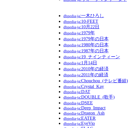
:一木ひろし
dbpedia-ja
:10-FEET
dbpedia-ja
:10月22日
dbpedia-ja
:1979年
dbpedia-ja
:1979年の日本
dbpedia-ja
:1980年の日本
dbpedia-ja
:1987年の日本
dbpedia-ja
:19_ナインティーン
dbpedia-ja
:1月14日
dbpedia-ja
:2010年の経済
dbpedia-ja
:2011年の経済
dbpedia-ja
:Chouchou_(テレビ番組)
dbpedia-ja
:Crystal_Kay
dbpedia-ja
:DAT
dbpedia-ja
:DOUBLE_(歌手)
dbpedia-ja
:DSEE
dbpedia-ja
:Deep_Impact
dbpedia-ja
:Dragon_Ash
dbpedia-ja
:EATER
dbpedia-ja
:EyeVio
dbpedia-ja