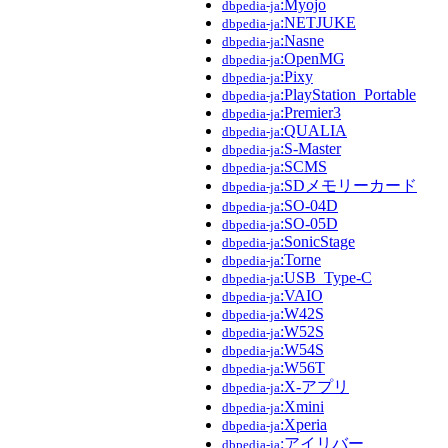
:Myojo
dbpedia-ja
:NETJUKE
dbpedia-ja
:Nasne
dbpedia-ja
:OpenMG
dbpedia-ja
:Pixy
dbpedia-ja
:PlayStation_Portable
dbpedia-ja
:Premier3
dbpedia-ja
:QUALIA
dbpedia-ja
:S-Master
dbpedia-ja
:SCMS
dbpedia-ja
:SDメモリーカード
dbpedia-ja
:SO-04D
dbpedia-ja
:SO-05D
dbpedia-ja
:SonicStage
dbpedia-ja
:Torne
dbpedia-ja
:USB_Type-C
dbpedia-ja
:VAIO
dbpedia-ja
:W42S
dbpedia-ja
:W52S
dbpedia-ja
:W54S
dbpedia-ja
:W56T
dbpedia-ja
:X-アプリ
dbpedia-ja
:Xmini
dbpedia-ja
:Xperia
dbpedia-ja
:アイリバー
dbpedia-ja