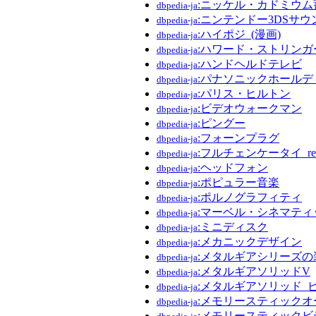
:ニッケル・カドミウム
dbpedia-ja
:ニンテンドー3DSサウ
dbpedia-ja
:ハイポジ_(漫画)
dbpedia-ja
:ハワード・ストリンガ
dbpedia-ja
:ハンドヘルドテレビ
dbpedia-ja
:パナソニックホールデ
dbpedia-ja
:パリス・ヒルトン
dbpedia-ja
:ビデオウォークマン
dbpedia-ja
:ピングー
dbpedia-ja
:フォーンプラグ
dbpedia-ja
:フルチェンケータイ_re
dbpedia-ja
:ヘッドフォン
dbpedia-ja
:ポピュラー音楽
dbpedia-ja
:ポルノグラフィティ
dbpedia-ja
:マーベル・シネマテ
dbpedia-ja
:ミニディスク
dbpedia-ja
:メカニックデザイン
dbpedia-ja
:メタルギアシリーズの
dbpedia-ja
:メタルギアソリッドV
dbpedia-ja
:メタルギアソリッド_
dbpedia-ja
:メモリースティックオ
dbpedia-ja
:メモリースティックビ