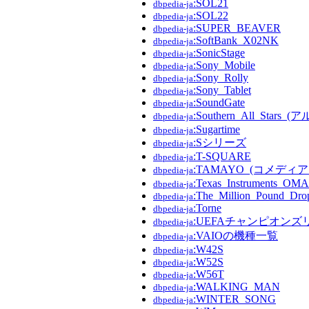
:SOL21
dbpedia-ja
:SOL22
dbpedia-ja
:SUPER_BEAVER
dbpedia-ja
:SoftBank_X02NK
dbpedia-ja
:SonicStage
dbpedia-ja
:Sony_Mobile
dbpedia-ja
:Sony_Rolly
dbpedia-ja
:Sony_Tablet
dbpedia-ja
:SoundGate
dbpedia-ja
:Southern_All_Stars_
dbpedia-ja
:Sugartime
dbpedia-ja
:Sシリーズ
dbpedia-ja
:T-SQUARE
dbpedia-ja
:TAMAYO_(コメディア
dbpedia-ja
:Texas_Instruments_OM
dbpedia-ja
:The_Million_Pound_Dro
dbpedia-ja
:Torne
dbpedia-ja
:UEFAチャンピオンズ
dbpedia-ja
:VAIOの機種一覧
dbpedia-ja
:W42S
dbpedia-ja
:W52S
dbpedia-ja
:W56T
dbpedia-ja
:WALKING_MAN
dbpedia-ja
:WINTER_SONG
dbpedia-ja