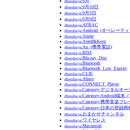
:9月
dbpedia-ja
:9月10日
dbpedia-ja
:9月5日
dbpedia-ja
:9月9日
dbpedia-ja
:ATRAC
dbpedia-ja
:Android_(オペレー
dbpedia-ja
:Apple
dbpedia-ja
:Astell&Kern
dbpedia-ja
:Au_(携帯電話)
dbpedia-ja
:BDZ
dbpedia-ja
:Blu-ray_Disc
dbpedia-ja
:Bluetooth
dbpedia-ja
:Bluetooth_Low_Energy
dbpedia-ja
:CLIE
dbpedia-ja
:Alneo
dbpedia-ja
:CONNECT_Player
dbpedia-ja
:Category:デジタ
dbpedia-ja
:Category:Android端末
dbpedia-ja
:Category:携帯音楽プ
dbpedia-ja
:Category:日本の登録商
dbpedia-ja
:おまかせチャンネル
dbpedia-ja
:ワイヤレス
dbpedia-ja
:Macintosh
dbpedia-ja