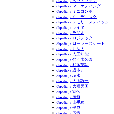
:ヘッドフォン
dbpedia-ja
:マーケティング
dbpedia-ja
:ミニコンポ
dbpedia-ja
:ミニディスク
dbpedia-ja
:メモリースティック
dbpedia-ja
:ライター
dbpedia-ja
:ラジオ
dbpedia-ja
:ロジテック
dbpedia-ja
:ローラースケート
dbpedia-ja
:井深大
dbpedia-ja
:人工知能
dbpedia-ja
:代々木公園
dbpedia-ja
:和製英語
dbpedia-ja
:坂本九
dbpedia-ja
:塩水
dbpedia-ja
:大瀧詠一
dbpedia-ja
:大韓民国
dbpedia-ja
:宣伝
dbpedia-ja
:密航
dbpedia-ja
:山手線
dbpedia-ja
:平成
dbpedia-ja
:広告
dbpedia-ja