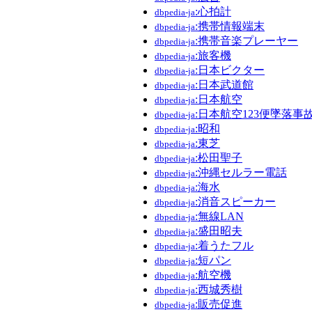
:心拍計
dbpedia-ja
:携帯情報端末
dbpedia-ja
:携帯音楽プレーヤー
dbpedia-ja
:旅客機
dbpedia-ja
:日本ビクター
dbpedia-ja
:日本武道館
dbpedia-ja
:日本航空
dbpedia-ja
:日本航空123便墜落事
dbpedia-ja
:昭和
dbpedia-ja
:東芝
dbpedia-ja
:松田聖子
dbpedia-ja
:沖縄セルラー電話
dbpedia-ja
:海水
dbpedia-ja
:消音スピーカー
dbpedia-ja
:無線LAN
dbpedia-ja
:盛田昭夫
dbpedia-ja
:着うたフル
dbpedia-ja
:短パン
dbpedia-ja
:航空機
dbpedia-ja
:西城秀樹
dbpedia-ja
:販売促進
dbpedia-ja