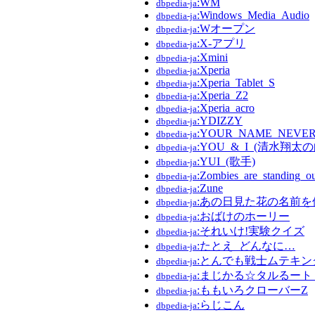
:WM
dbpedia-ja
:Windows_Media_Audio
dbpedia-ja
:Wオープン
dbpedia-ja
:X-アプリ
dbpedia-ja
:Xmini
dbpedia-ja
:Xperia
dbpedia-ja
:Xperia_Tablet_S
dbpedia-ja
:Xperia_Z2
dbpedia-ja
:Xperia_acro
dbpedia-ja
:YDIZZY
dbpedia-ja
:YOUR_NAME_NEVER_G
dbpedia-ja
:YOU_&_I_(清水翔太の
dbpedia-ja
:YUI_(歌手)
dbpedia-ja
:Zombies_are_standing_ou
dbpedia-ja
:Zune
dbpedia-ja
:あの日見た花の名前
dbpedia-ja
:おばけのホーリー
dbpedia-ja
:それいけ!実験クイズ
dbpedia-ja
:たとえ_どんなに…
dbpedia-ja
:とんでも戦士ムテキン
dbpedia-ja
:まじかる☆タルるート
dbpedia-ja
:ももいろクローバーZ
dbpedia-ja
:らじこん
dbpedia-ja