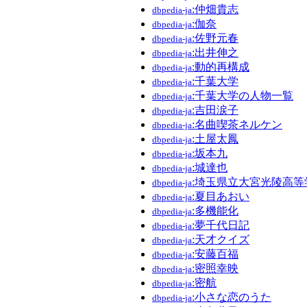
:仲畑貴志
dbpedia-ja
:伽奈
dbpedia-ja
:佐野元春
dbpedia-ja
:出井伸之
dbpedia-ja
:動的再構成
dbpedia-ja
:千葉大学
dbpedia-ja
:千葉大学の人物一覧
dbpedia-ja
:吉田涙子
dbpedia-ja
:名曲喫茶ネルケン
dbpedia-ja
:土屋太鳳
dbpedia-ja
:坂本九
dbpedia-ja
:城達也
dbpedia-ja
:埼玉県立大宮光陵高等
dbpedia-ja
:夏目あおい
dbpedia-ja
:多機能化
dbpedia-ja
:夢千代日記
dbpedia-ja
:天才クイズ
dbpedia-ja
:安藤百福
dbpedia-ja
:密照幸映
dbpedia-ja
:密航
dbpedia-ja
:小さな恋のうた
dbpedia-ja