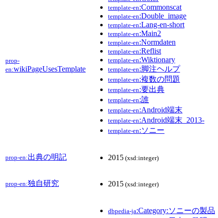
:Commonscat
template-en
:Double_image
template-en
:Lang-en-short
template-en
:Main2
template-en
:Normdaten
template-en
:Reflist
template-en
:Wiktionary
template-en
prop-
wikiPageUsesTemplate
:脚注ヘルプ
en:
template-en
:複数の問題
template-en
:要出典
template-en
:誰
template-en
:Android端末
template-en
:Android端末_2013-
template-en
:ソニー
template-en
出典の明記
2015
prop-en:
(xsd:integer)
独自研究
2015
prop-en:
(xsd:integer)
:Category:ソニーの製品
dbpedia-ja