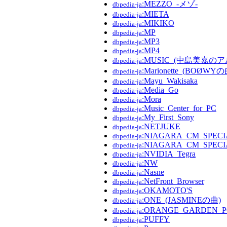
:MEZZO_-メゾ-
dbpedia-ja
:MIETA
dbpedia-ja
:MIKIKO
dbpedia-ja
:MP
dbpedia-ja
:MP3
dbpedia-ja
:MP4
dbpedia-ja
:MUSIC_(中島美嘉の
dbpedia-ja
:Marionette_(BOØWYの
dbpedia-ja
:Mayu_Wakisaka
dbpedia-ja
:Media_Go
dbpedia-ja
:Mora
dbpedia-ja
:Music_Center_for_PC
dbpedia-ja
:My_First_Sony
dbpedia-ja
:NETJUKE
dbpedia-ja
:NIAGARA_CM_SPECI
dbpedia-ja
:NIAGARA_CM_SPECIA
dbpedia-ja
:NVIDIA_Tegra
dbpedia-ja
:NW
dbpedia-ja
:Nasne
dbpedia-ja
:NetFront_Browser
dbpedia-ja
:OKAMOTO'S
dbpedia-ja
:ONE_(JASMINEの曲)
dbpedia-ja
:ORANGE_GARDEN_P
dbpedia-ja
:PUFFY
dbpedia-ja