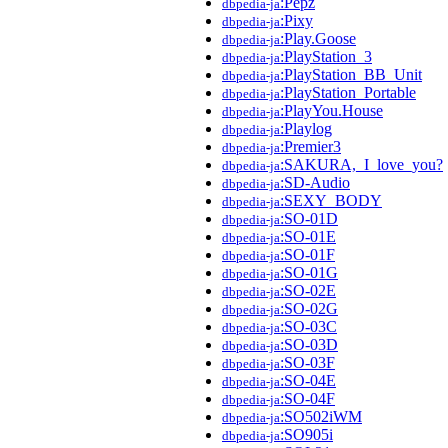
:Pepz
dbpedia-ja
:Pixy
dbpedia-ja
:Play.Goose
dbpedia-ja
:PlayStation_3
dbpedia-ja
:PlayStation_BB_Unit
dbpedia-ja
:PlayStation_Portable
dbpedia-ja
:PlayYou.House
dbpedia-ja
:Playlog
dbpedia-ja
:Premier3
dbpedia-ja
:SAKURA,_I_love_you?
dbpedia-ja
:SD-Audio
dbpedia-ja
:SEXY_BODY
dbpedia-ja
:SO-01D
dbpedia-ja
:SO-01E
dbpedia-ja
:SO-01F
dbpedia-ja
:SO-01G
dbpedia-ja
:SO-02E
dbpedia-ja
:SO-02G
dbpedia-ja
:SO-03C
dbpedia-ja
:SO-03D
dbpedia-ja
:SO-03F
dbpedia-ja
:SO-04E
dbpedia-ja
:SO-04F
dbpedia-ja
:SO502iWM
dbpedia-ja
:SO905i
dbpedia-ja