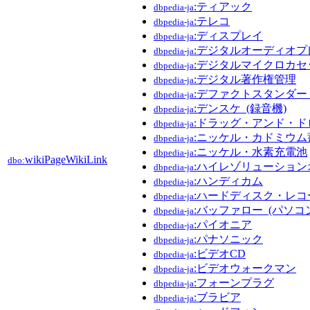
:ティアック
dbpedia-ja
:テレコ
dbpedia-ja
:ディスプレイ
dbpedia-ja
:デジタルオーディオプ
dbpedia-ja
:デジタルマイクロカセ
dbpedia-ja
:デジタル著作権管理
dbpedia-ja
:デファクトスタンダー
dbpedia-ja
:デンスケ_(録音機)
dbpedia-ja
:ドラッグ・アンド・ド
dbpedia-ja
:ニッケル・カドミウム
dbpedia-ja
:ニッケル・水素充電池
dbpedia-ja
wikiPageWikiLink
dbo:
:ハイレゾリューション
dbpedia-ja
:ハンディカム
dbpedia-ja
:ハードディスク・レコ
dbpedia-ja
:バッファロー_(パソコ
dbpedia-ja
:パイオニア
dbpedia-ja
:パナソニック
dbpedia-ja
:ビデオCD
dbpedia-ja
:ビデオウォークマン
dbpedia-ja
:フォーンプラグ
dbpedia-ja
:ブラビア
dbpedia-ja