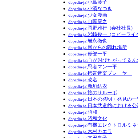
:小島藤子
dbpedia-ja
:小濱なつき
dbpedia-ja
:少女漫画
dbpedia-ja
:山際康之
dbpedia-ja
:岡野雅行_(会社社長)
dbpedia-ja
:岩崎俊一_(コピーライ
dbpedia-ja
:岩永徹也
dbpedia-ja
:嵐からの隠れ場所
dbpedia-ja
:形部一平
dbpedia-ja
:心が叫びたがってるん
dbpedia-ja
:忍者マン一平
dbpedia-ja
:携帯音楽プレーヤー
dbpedia-ja
:改名
dbpedia-ja
:新垣結衣
dbpedia-ja
:旅のサルーボ
dbpedia-ja
:日本の発明・発見の一
dbpedia-ja
:日本武道館における公
dbpedia-ja
:昭和
dbpedia-ja
:昭和文化
dbpedia-ja
:有機エレクトロルミネッ
dbpedia-ja
:木村カエラ
dbpedia-ja
:本田貴子