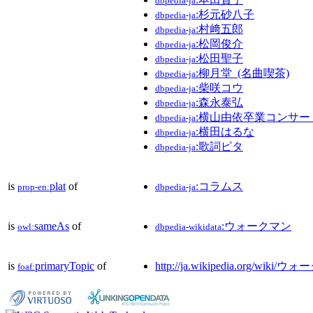
dbpedia-ja
:杉元砂八子
dbpedia-ja
:村﨑五郎
dbpedia-ja
:松岡俊介
dbpedia-ja
:松田聖子
dbpedia-ja
:柳月堂_(名曲喫茶)
dbpedia-ja
:柴咲コウ
dbpedia-ja
:森永泰弘
dbpedia-ja
:横山由依卒業コンサ
dbpedia-ja
:横田はるな
dbpedia-ja
:歌詞ピタ
dbpedia-ja
is
plat
of
:コラムス
prop-en:
dbpedia-ja
is
sameAs
of
:ウォークマン
owl:
dbpedia-wikidata
is
primaryTopic
of
http://ja.wikipedia.org/wiki/
foaf: