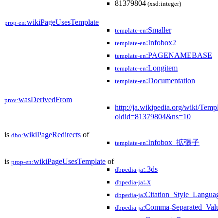
81379804
(xsd:integer)
wikiPageUsesTemplate
prop-en:
:Smaller
template-en
:Infobox2
template-en
:PAGENAMEBASE
template-en
:Longitem
template-en
:Documentation
template-en
wasDerivedFrom
prov:
http://ja.wikipedia.org/wiki/Temp
oldid=81379804&ns=10
is
wikiPageRedirects
of
dbo:
:Infobox_拡張子
template-en
is
wikiPageUsesTemplate
of
prop-en:
:.3ds
dbpedia-ja
:.x
dbpedia-ja
:Citation_Style_Langua
dbpedia-ja
:Comma-Separated_Val
dbpedia-ja