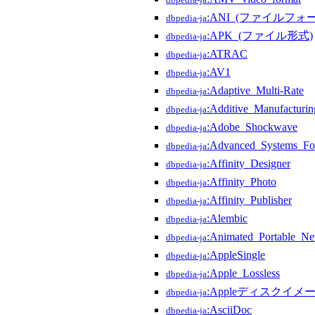
dbpedia-ja
:ANI_(ファイルフォ
dbpedia-ja
:APK_(ファイル形式)
dbpedia-ja
:ATRAC
dbpedia-ja
:AV1
dbpedia-ja
:Adaptive_Multi-Rate
dbpedia-ja
:Additive_Manufacturin
dbpedia-ja
:Adobe_Shockwave
dbpedia-ja
:Advanced_Systems_Fo
dbpedia-ja
:Affinity_Designer
dbpedia-ja
:Affinity_Photo
dbpedia-ja
:Affinity_Publisher
dbpedia-ja
:Alembic
dbpedia-ja
:Animated_Portable_Ne
dbpedia-ja
:AppleSingle
dbpedia-ja
:Apple_Lossless
dbpedia-ja
:Appleディスクイメ
dbpedia-ja
:AsciiDoc
dbpedia-ja