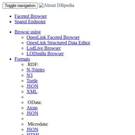
Toggle navigation
Faceted Browser
Sparql Endpoint
Browse using
OpenLink Faceted Browser
OpenLink Structured Data Editor
LodLive Browser
LODmilla Browser
Formats
RDF:
N-Triples
N3
Turtle
JSON
XML
OData:
Atom
JSON
Microdata:
JSON
HTML