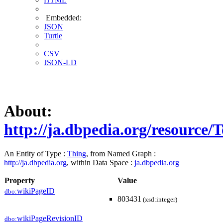
Embedded:
JSON
Turtle
CSV
JSON-LD
About:
http://ja.dbpedia.org/resource/
An Entity of Type :
Thing
, from Named Graph :
http://ja.dbpedia.org
, within Data Space :
ja.dbpedia.org
Property
Value
wikiPageID
dbo:
803431
(xsd:integer)
wikiPageRevisionID
dbo: