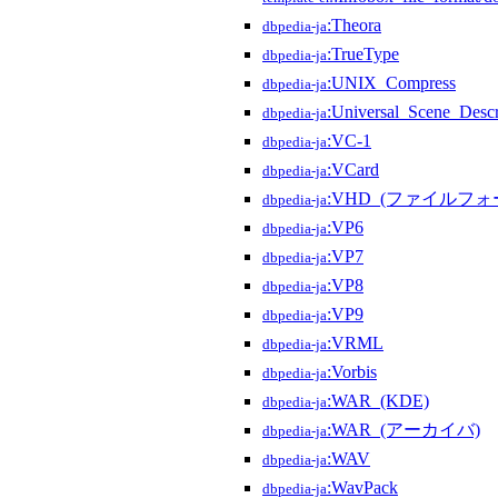
:Theora
dbpedia-ja
:TrueType
dbpedia-ja
:UNIX_Compress
dbpedia-ja
:Universal_Scene_Descr
dbpedia-ja
:VC-1
dbpedia-ja
:VCard
dbpedia-ja
:VHD_(ファイルフォ
dbpedia-ja
:VP6
dbpedia-ja
:VP7
dbpedia-ja
:VP8
dbpedia-ja
:VP9
dbpedia-ja
:VRML
dbpedia-ja
:Vorbis
dbpedia-ja
:WAR_(KDE)
dbpedia-ja
:WAR_(アーカイバ)
dbpedia-ja
:WAV
dbpedia-ja
:WavPack
dbpedia-ja