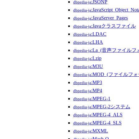
:JSONP
dbpedia-ja
:JavaScript_Object_Not
dbpedia-ja
:JavaServer_Pages
dbpedia-ja
:Javaクラスファイル
dbpedia-ja
:LDAC
dbpedia-ja
:LHA
dbpedia-ja
:La_(音声ファイルフ
dbpedia-ja
:Lzip
dbpedia-ja
:M3U
dbpedia-ja
:MOD_(ファイルフ
dbpedia-ja
:MP3
dbpedia-ja
:MP4
dbpedia-ja
:MPEG-1
dbpedia-ja
:MPEG-2システム
dbpedia-ja
:MPEG-4_ALS
dbpedia-ja
:MPEG-4_SLS
dbpedia-ja
:MXML
dbpedia-ja
:Mach-O