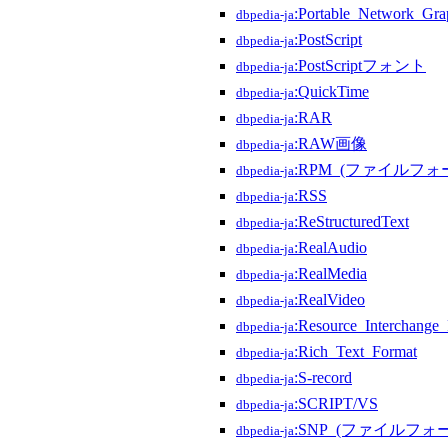
:Portable_Network_Gra
dbpedia-ja
:PostScript
dbpedia-ja
:PostScriptフォント
dbpedia-ja
:QuickTime
dbpedia-ja
:RAR
dbpedia-ja
:RAW画像
dbpedia-ja
:RPM_(ファイルフォ
dbpedia-ja
:RSS
dbpedia-ja
:ReStructuredText
dbpedia-ja
:RealAudio
dbpedia-ja
:RealMedia
dbpedia-ja
:RealVideo
dbpedia-ja
:Resource_Interchange_
dbpedia-ja
:Rich_Text_Format
dbpedia-ja
:S-record
dbpedia-ja
:SCRIPT/VS
dbpedia-ja
:SNP_(ファイルフォ
dbpedia-ja