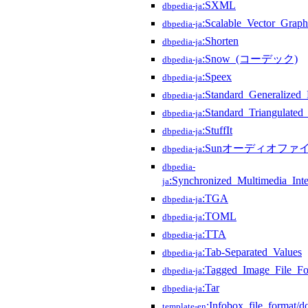
:SXML
dbpedia-ja
:Scalable_Vector_Graph
dbpedia-ja
:Shorten
dbpedia-ja
:Snow_(コーデック)
dbpedia-ja
:Speex
dbpedia-ja
:Standard_Generalize
dbpedia-ja
:Standard_Triangulate
dbpedia-ja
:StuffIt
dbpedia-ja
:Sunオーディオファ
dbpedia-ja
dbpedia-
:Synchronized_Multimedia_Int
ja
:TGA
dbpedia-ja
:TOML
dbpedia-ja
:TTA
dbpedia-ja
:Tab-Separated_Values
dbpedia-ja
:Tagged_Image_File_Fo
dbpedia-ja
:Tar
dbpedia-ja
:Infobox_file_format/d
template-en