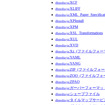
:XCF
dbpedia-ja
:XLIFF
dbpedia-ja
:XML_Paper_Specificat
dbpedia-ja
:XPInstall
dbpedia-ja
:XPM
dbpedia-ja
:XSL_Transformations
dbpedia-ja
:XUL
dbpedia-ja
:XVD
dbpedia-ja
:Xz_(ファイルフォー
dbpedia-ja
:YAML
dbpedia-ja
:YANG
dbpedia-ja
:ZIP_(ファイルフォ
dbpedia-ja
:ZOO_(ファイルフォ
dbpedia-ja
:ZPAQ
dbpedia-ja
:ガーバーフォーマッ
dbpedia-ja
:シェープファイル
dbpedia-ja
:タイルマップサービ
dbpedia-ja