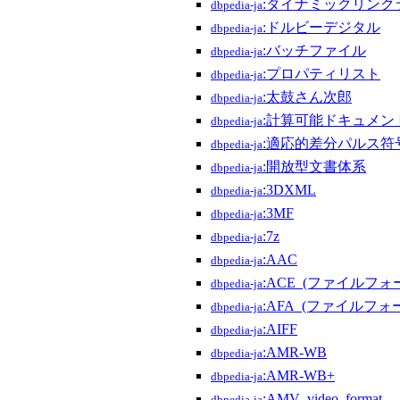
:ダイナミックリンク
dbpedia-ja
:ドルビーデジタル
dbpedia-ja
:バッチファイル
dbpedia-ja
:プロパティリスト
dbpedia-ja
:太鼓さん次郎
dbpedia-ja
:計算可能ドキュメン
dbpedia-ja
:適応的差分パルス符
dbpedia-ja
:開放型文書体系
dbpedia-ja
:3DXML
dbpedia-ja
:3MF
dbpedia-ja
:7z
dbpedia-ja
:AAC
dbpedia-ja
:ACE_(ファイルフォ
dbpedia-ja
:AFA_(ファイルフォ
dbpedia-ja
:AIFF
dbpedia-ja
:AMR-WB
dbpedia-ja
:AMR-WB+
dbpedia-ja
:AMV_video_format