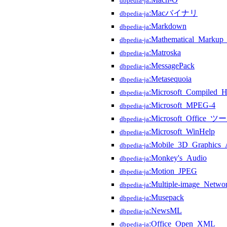
dbpedia-ja
:Macバイナリ
dbpedia-ja
:Markdown
dbpedia-ja
:Mathematical_Markup
dbpedia-ja
:Matroska
dbpedia-ja
:MessagePack
dbpedia-ja
:Metasequoia
dbpedia-ja
:Microsoft_Compiled
dbpedia-ja
:Microsoft_MPEG-4
dbpedia-ja
:Microsoft_Office_ツ
dbpedia-ja
:Microsoft_WinHelp
dbpedia-ja
:Mobile_3D_Graphics_
dbpedia-ja
:Monkey's_Audio
dbpedia-ja
:Motion_JPEG
dbpedia-ja
:Multiple-image_Netwo
dbpedia-ja
:Musepack
dbpedia-ja
:NewsML
dbpedia-ja
:Office_Open_XML
dbpedia-ja