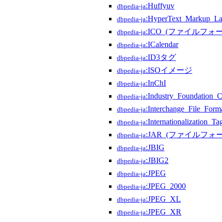
:Huffyuv
dbpedia-ja
:HyperText_Markup_L
dbpedia-ja
:ICO_(ファイルフォ
dbpedia-ja
:ICalendar
dbpedia-ja
:ID3タグ
dbpedia-ja
:ISOイメージ
dbpedia-ja
:InChI
dbpedia-ja
:Industry_Foundation_C
dbpedia-ja
:Interchange_File_Form
dbpedia-ja
:Internationalization_Ta
dbpedia-ja
:JAR_(ファイルフォ
dbpedia-ja
:JBIG
dbpedia-ja
:JBIG2
dbpedia-ja
:JPEG
dbpedia-ja
:JPEG_2000
dbpedia-ja
:JPEG_XL
dbpedia-ja
:JPEG_XR
dbpedia-ja