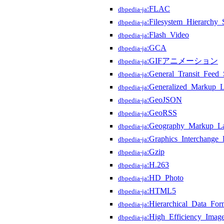
:FLAC
dbpedia-ja
:Filesystem_Hierarchy_
dbpedia-ja
:Flash_Video
dbpedia-ja
:GCA
dbpedia-ja
:GIFアニメーション
dbpedia-ja
:General_Transit_Feed_S
dbpedia-ja
:Generalized_Markup_
dbpedia-ja
:GeoJSON
dbpedia-ja
:GeoRSS
dbpedia-ja
:Geography_Markup_L
dbpedia-ja
:Graphics_Interchange_
dbpedia-ja
:Gzip
dbpedia-ja
:H.263
dbpedia-ja
:HD_Photo
dbpedia-ja
:HTML5
dbpedia-ja
:Hierarchical_Data_For
dbpedia-ja
:High_Efficiency_Imag
dbpedia-ja