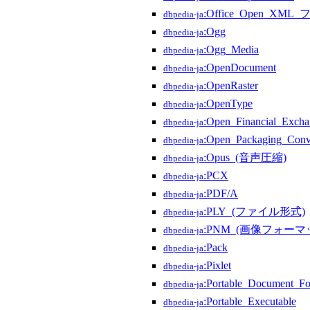
:Office_Open_
dbpedia-ja
:Ogg
dbpedia-ja
:Ogg_Media
dbpedia-ja
:OpenDocument
dbpedia-ja
:OpenRaster
dbpedia-ja
:OpenType
dbpedia-ja
:Open_Financial_Excha
dbpedia-ja
:Open_Packaging_Conv
dbpedia-ja
:Opus_(音声圧縮)
dbpedia-ja
:PCX
dbpedia-ja
:PDF/A
dbpedia-ja
:PLY_(ファイル形式)
dbpedia-ja
:PNM_(画像フォーマ
dbpedia-ja
:Pack
dbpedia-ja
:Pixlet
dbpedia-ja
:Portable_Document_Fo
dbpedia-ja
:Portable_Executable
dbpedia-ja