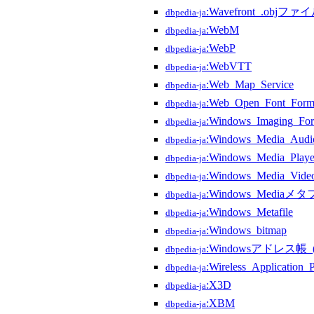
:Wavefront_.objファ
dbpedia-ja
:WebM
dbpedia-ja
:WebP
dbpedia-ja
:WebVTT
dbpedia-ja
:Web_Map_Service
dbpedia-ja
:Web_Open_Font_Form
dbpedia-ja
:Windows_Imaging_For
dbpedia-ja
:Windows_Media_Audi
dbpedia-ja
:Windows_Media_Player
dbpedia-ja
:Windows_Media_Vide
dbpedia-ja
:Windows_Media
dbpedia-ja
:Windows_Metafile
dbpedia-ja
:Windows_bitmap
dbpedia-ja
:Windowsアドレス帳_(V
dbpedia-ja
:Wireless_Application_
dbpedia-ja
:X3D
dbpedia-ja
:XBM
dbpedia-ja