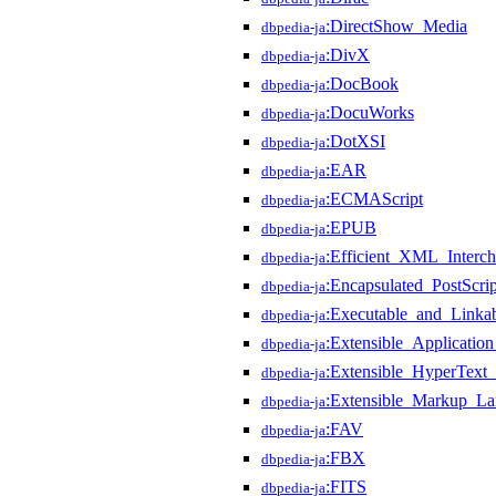
:DirectShow_Media
dbpedia-ja
:DivX
dbpedia-ja
:DocBook
dbpedia-ja
:DocuWorks
dbpedia-ja
:DotXSI
dbpedia-ja
:EAR
dbpedia-ja
:ECMAScript
dbpedia-ja
:EPUB
dbpedia-ja
:Efficient_XML_Interc
dbpedia-ja
:Encapsulated_PostScrip
dbpedia-ja
:Executable_and_Linka
dbpedia-ja
:Extensible_Applicati
dbpedia-ja
:Extensible_HyperTex
dbpedia-ja
:Extensible_Markup_L
dbpedia-ja
:FAV
dbpedia-ja
:FBX
dbpedia-ja
:FITS
dbpedia-ja