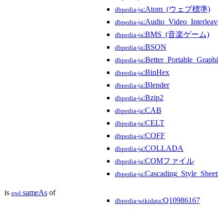
:Atom_(ウェブ標準)
dbpedia-ja
:Audio_Video_Interleav
dbpedia-ja
:BMS_(音楽ゲーム)
dbpedia-ja
:BSON
dbpedia-ja
:Better_Portable_Graphi
dbpedia-ja
:BinHex
dbpedia-ja
:Blender
dbpedia-ja
:Bzip2
dbpedia-ja
:CAB
dbpedia-ja
:CELT
dbpedia-ja
:COFF
dbpedia-ja
:COLLADA
dbpedia-ja
:COMファイル
dbpedia-ja
:Cascading_Style_Sheet
dbpedia-ja
is
sameAs
of
owl:
:Q10986167
dbpedia-wikidata