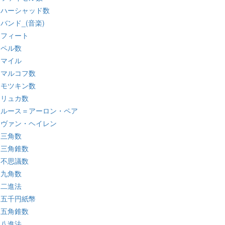
:ハーシャッド数
:バンド_(音楽)
:フィート
:ペル数
:マイル
:マルコフ数
:モツキン数
:リュカ数
:ルース＝アーロン・ペア
:ヴァン・ヘイレン
:三角数
:三角錐数
:不思議数
:九角数
:二進法
:五千円紙幣
:五角錐数
:八進法