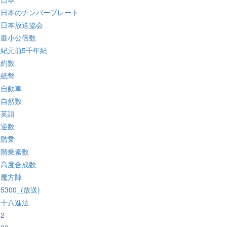
:日本のナンバープレート
:日本放送協会
:最小公倍数
:紀元前5千年紀
:約数
:紙幣
:自動車
:自然数
:英語
:逆数
:階乗
:階乗素数
:高度合成数
:魔方陣
:5300_(放送)
:十八進法
:2