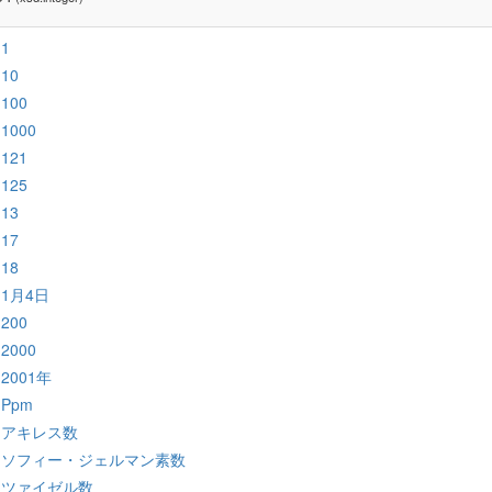
:1
:10
:100
:1000
:121
:125
:13
:17
:18
:1月4日
:200
:2000
:2001年
:Ppm
:アキレス数
:ソフィー・ジェルマン素数
:ツァイゼル数