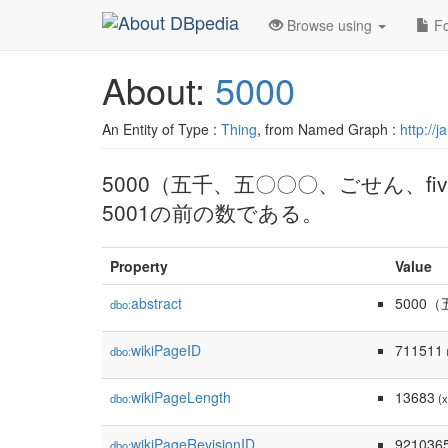
Browse using
Fo
About:
5000
An Entity of Type :
Thing
, from Named Graph :
http://
5000（五千、五〇〇〇、ごせん、fiv
5001の前の数である。
Property
Value
abstract
5000
dbo:
wikiPageID
711511
dbo:
(
wikiPageLength
13683
dbo:
(x
wikiPageRevisionID
921036
dbo: