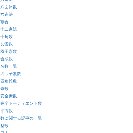
:八面体数
:六進法
:割合
:十二進法
:十角数
:友愛数
:双子素数
:合成数
:名数一覧
:四つ子素数
:四角錐数
:奇数
:安全素数
:完全トーティエント数
:平方数
:数に関する記事の一覧
:整数
:日本