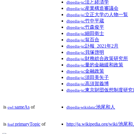
:法と経済学
dbpedia-ja
:産業構造審議会
dbpedia-ja
:立正大学の人物一覧
dbpedia-ja
:竹中平蔵
dbpedia-ja
:竹森俊平
dbpedia-ja
:細田衛士
dbpedia-ja
:翁百合
dbpedia-ja
:訃報_2021年2月
dbpedia-ja
:貝塚啓明
dbpedia-ja
:財務総合政策研究所
dbpedia-ja
:量的金融緩和政策
dbpedia-ja
:金融政策
dbpedia-ja
:須田美矢子
dbpedia-ja
:高須賀義博
dbpedia-ja
:東京財団仮想制度研究
dbpedia-ja
is
sameAs
of
:池尾和人
owl:
dbpedia-wikidata
is
primaryTopic
of
http://ja.wikipedia.org/wiki/池尾
foaf: