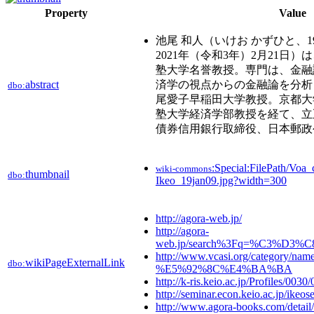
Property
Value
池尾 和人（いけお かずひと、195
2021年（令和3年）2月21日
塾大学名誉教授。専門は、金融
abstract
済学の視点からの金融論を分析
dbo:
尾愛子早稲田大学教授。京都大
塾大学経済学部教授を経て、立
債券信用銀行取締役、日本郵政
:Special:FilePath/Voa
wiki-commons
thumbnail
dbo:
Ikeo_19jan09.jpg?width=300
http://agora-web.jp/
http://agora-
web.jp/search%3Fq=%C3%D3
http://www.vcasi.org/categor
wikiPageExternalLink
dbo:
%E5%92%8C%E4%BA%BA
http://k-ris.keio.ac.jp/Profiles/0030
http://seminar.econ.keio.ac.jp/ikeo
http://www.agora-books.com/detai