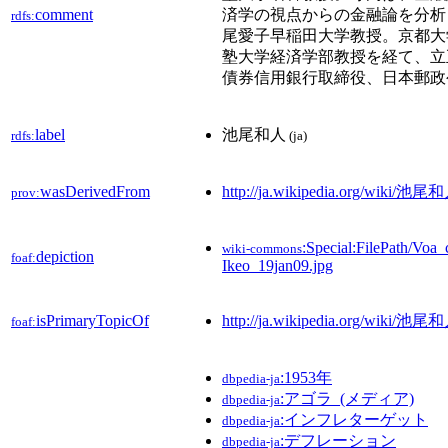
comment
済学の視点からの金融論を分析
rdfs:
尾愛子早稲田大学教授。京都大
塾大学経済学部教授を経て、立
債券信用銀行取締役、日本郵政
label
池尾和人
rdfs:
(ja)
wasDerivedFrom
http://ja.wikipedia.org/wiki/池
prov:
:Special:FilePath/Voa
wiki-commons
depiction
foaf:
Ikeo_19jan09.jpg
isPrimaryTopicOf
http://ja.wikipedia.org/wiki/池尾
foaf:
:1953年
dbpedia-ja
:アゴラ_(メディア)
dbpedia-ja
:インフレターゲット
dbpedia-ja
:デフレーション
dbpedia-ja