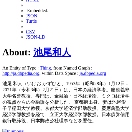
Embedded:
JSON
Turtle
CSV
JSON-LD
About:
池尾和人
An Entity of Type :
Thing
, from Named Graph :
http://ja.dbpedia.org
, within Data Space :
ja.dbpedia.org
池尾 和人（いけお かずひと、1953年（昭和28年）1月12日 -
2021年（令和3年）2月21日）は、日本の経済学者。慶應義塾
大学名誉教授。専門は、金融論・日本経済論。ミクロ経済学
の視点からの金融論を分析した。 京都府出身。妻は池尾愛
子早稲田大学教授。京都大学経済学部助教授、慶應義塾大学
経済学部教授を経て、立正大学経済学部教授。日本債券信用
銀行取締役、日本郵政公社理事などを歴任。