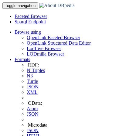
Toggle navigation
Faceted Browser
Sparql Endpoint
Browse using
OpenLink Faceted Browser
OpenLink Structured Data Editor
LodLive Browser
LODmilla Browser
Formats
RDF:
N-Triples
N3
Turtle
JSON
XML
OData:
Atom
JSON
Microdata:
JSON
HTML