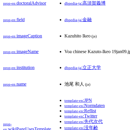
doctoralAdvisor
:高須賀義博
prop-en:
dbpedia-ja
field
:金融
prop-en:
dbpedia-ja
imageCaption
Kazuhito Ikeo
prop-en:
(ja)
imageName
Voa chinese Kazuto-Ikeo 19jan09.j
prop-en:
institution
:立正大学
prop-en:
dbpedia-ja
name
池尾 和人
prop-en:
(ja)
:JPN
template-en
:Normdaten
template-en
:Reflist
template-en
:Twitter
template-en
:先代次代
template-en
prop-
:没年齢
template-en
wikiPageUsesTemplate
en: