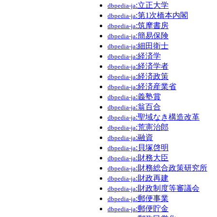
:立正大学
dbpedia-ja
:第1次橋本内閣
dbpedia-ja
:筑摩書房
dbpedia-ja
:簡易保険
dbpedia-ja
:細田衛士
dbpedia-ja
:経済学
dbpedia-ja
:経済学者
dbpedia-ja
:経済政策
dbpedia-ja
:経済産業省
dbpedia-ja
:義塾賞
dbpedia-ja
:翁百合
dbpedia-ja
:聖域なき構造改革
dbpedia-ja
:荒憲治郎
dbpedia-ja
:融資
dbpedia-ja
:貝塚啓明
dbpedia-ja
:財務大臣
dbpedia-ja
:財務総合政策研究所
dbpedia-ja
:財政再建
dbpedia-ja
:財政制度等審議会
dbpedia-ja
:郵便事業
dbpedia-ja
:郵便貯金
dbpedia-ja