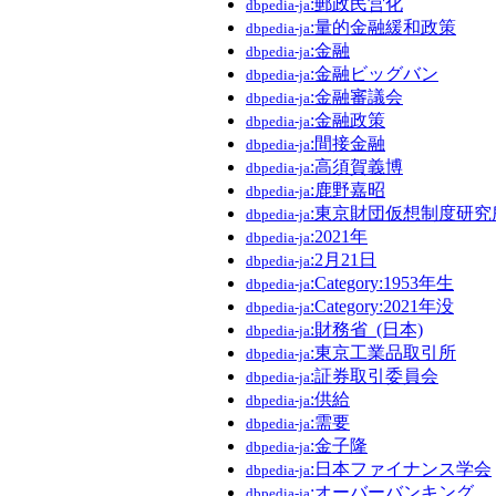
:郵政民営化
dbpedia-ja
:量的金融緩和政策
dbpedia-ja
:金融
dbpedia-ja
:金融ビッグバン
dbpedia-ja
:金融審議会
dbpedia-ja
:金融政策
dbpedia-ja
:間接金融
dbpedia-ja
:高須賀義博
dbpedia-ja
:鹿野嘉昭
dbpedia-ja
:東京財団仮想制度研究
dbpedia-ja
:2021年
dbpedia-ja
:2月21日
dbpedia-ja
:Category:1953年生
dbpedia-ja
:Category:2021年没
dbpedia-ja
:財務省_(日本)
dbpedia-ja
:東京工業品取引所
dbpedia-ja
:証券取引委員会
dbpedia-ja
:供給
dbpedia-ja
:需要
dbpedia-ja
:金子隆
dbpedia-ja
:日本ファイナンス学会
dbpedia-ja
:オーバーバンキング
dbpedia-ja