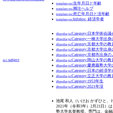
:生年月日と年齢
template-en
:脚注ヘルプ
template-en
:死亡年月日と没年齢
template-en
:Infobox_経済学者
template-en
:Category:日本学術会
dbpedia-ja
:Category:一橋大学出
dbpedia-ja
:Category:京都大学の教
dbpedia-ja
:Category:京都大学出
dbpedia-ja
:Category:京都市出身
dbpedia-ja
subject
:Category:岡山大学の教
dct:
dbpedia-ja
:Category:慶應義塾大
dbpedia-ja
:Category:日本の経済学
dbpedia-ja
:Category:立正大学の教
dbpedia-ja
:Category:1953年生
dbpedia-ja
:Category:2021年没
dbpedia-ja
池尾 和人（いけお かずひと、195
2021年（令和3年）2月21日
塾大学名誉教授。専門は、金融