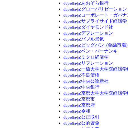
:あおぞら銀行
dbpedia-ja
:グローバリゼーション
dbpedia-ja
:コーポレート・ガバナ
dbpedia-ja
:サプライサイド経済学
dbpedia-ja
:ダイヤモンド社
dbpedia-ja
:デフレーション
dbpedia-ja
:バブル景気
dbpedia-ja
:ビッグバン_(金融市場)
dbpedia-ja
:ベン・バーナンキ
dbpedia-ja
:ミクロ経済学
dbpedia-ja
:リフレーション
dbpedia-ja
:一橋大学大学院経済
dbpedia-ja
:不良債権
dbpedia-ja
:中央公論新社
dbpedia-ja
:中央銀行
dbpedia-ja
:京都大学大学院経済
dbpedia-ja
:京都市
dbpedia-ja
:京都府
dbpedia-ja
:令和
dbpedia-ja
:公正取引
dbpedia-ja
:公的資金
dbpedia-ja