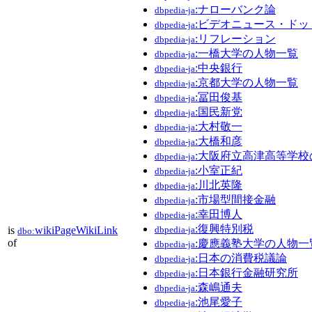
:ナローバンク論
dbpedia-ja
:ビデオニュース・ドッ
dbpedia-ja
:リフレーション
dbpedia-ja
:一橋大学の人物一覧
dbpedia-ja
:中央銀行
dbpedia-ja
:京都大学の人物一覧
dbpedia-ja
:冨田俊基
dbpedia-ja
:国民新党
dbpedia-ja
:大村敬一
dbpedia-ja
:大橋和彦
dbpedia-ja
:大阪府立高津高等学校
dbpedia-ja
:小室正紀
dbpedia-ja
:川北英隆
dbpedia-ja
:市場型間接金融
dbpedia-ja
:幸田博人
dbpedia-ja
:復興特別税
is
wikiPageWikiLink
dbpedia-ja
dbo:
of
:慶應義塾大学の人物一
dbpedia-ja
:日本の消費税議論
dbpedia-ja
:日本銀行金融研究所
dbpedia-ja
:森嶋通夫
dbpedia-ja
:池尾愛子
dbpedia-ja