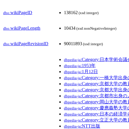
wikiPageID
138162
dbo:
(xsd:integer)
wikiPageLength
10434
dbo:
(xsd:nonNegativeInteger)
wikiPageRevisionID
90011893
dbo:
(xsd:integer)
:Category:日本学術会
dbpedia-ja
:1953年
dbpedia-ja
:1月12日
dbpedia-ja
:Category:一橋大学出
dbpedia-ja
:Category:京都大学の教
dbpedia-ja
:Category:京都大学出
dbpedia-ja
:Category:京都市出身
dbpedia-ja
:Category:岡山大学の教
dbpedia-ja
:Category:慶應義塾大
dbpedia-ja
:Category:日本の経済学
dbpedia-ja
:Category:立正大学の教
dbpedia-ja
:NTT出版
dbpedia-ja