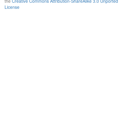
the
Creative Commons Attribution-ShareAlike 3.0 Unported
License