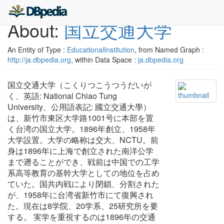
About:
国立交通大学
An Entity of Type :
EducationalInstitution
, from Named Graph :
http://ja.dbpedia.org
, within Data Space :
ja.dbpedia.org
国立交通大学（こくりつこうつうだいが
く、英語: National Chiao Tung
University、公用語表記: 國立交通大學）
は、新竹市東区大学路1001号に本部を置
く台湾の国立大学。1896年創立、1958年
大学設置。大学の略称は交大、NCTU。前
身は1896年に上海で創立された南洋公学
まで遡ることができ、戦前は中国での工学
系高等教育の基幹大学としての地位を占め
ていた。国共内戦により閉鎖、分割された
が、1958年に台湾省新竹市にて復興され
た。現在は8学院、20学系、25研究所を要
する。 実学を重視するのは1896年の交通