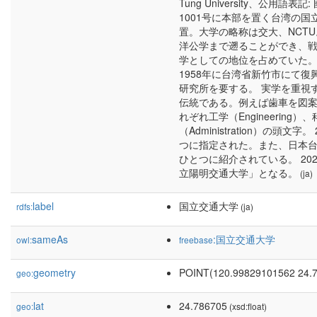
Tung University、公用
1001号に本部を置く台湾の国立
置。大学の略称は交大、NCTU
洋公学まで遡ることができ、
学としての地位を占めていた
1958年に台湾省新竹市にて復
研究所を要する。 実学を重視す
伝統である。例えば歯車を図案化
れぞれ工学（Engineering）
（Administration）の頭
つに指定された。また、日本台
ひとつに紹介されている。 20
立陽明交通大学」となる。
(ja)
label
国立交通大学
rdfs:
(ja)
sameAs
:国立交通大学
owl:
freebase
geometry
POINT(120.99829101562 24.
geo:
lat
24.786705
geo:
(xsd:float)