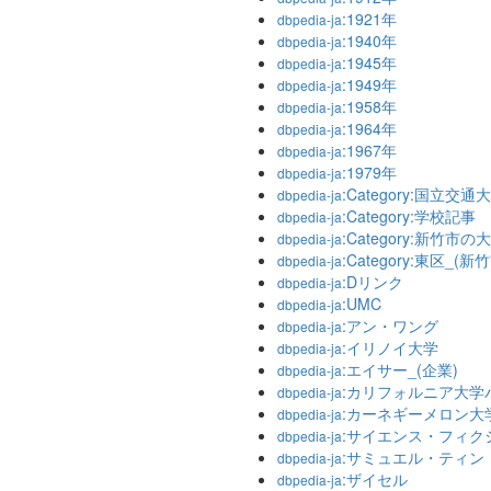
:1921年
dbpedia-ja
:1940年
dbpedia-ja
:1945年
dbpedia-ja
:1949年
dbpedia-ja
:1958年
dbpedia-ja
:1964年
dbpedia-ja
:1967年
dbpedia-ja
:1979年
dbpedia-ja
:Category:国立交通
dbpedia-ja
:Category:学校記事
dbpedia-ja
:Category:新竹市の
dbpedia-ja
:Category:東区_(新
dbpedia-ja
:Dリンク
dbpedia-ja
:UMC
dbpedia-ja
:アン・ワング
dbpedia-ja
:イリノイ大学
dbpedia-ja
:エイサー_(企業)
dbpedia-ja
:カリフォルニア大学
dbpedia-ja
:カーネギーメロン大
dbpedia-ja
:サイエンス・フィク
dbpedia-ja
:サミュエル・ティン
dbpedia-ja
:ザイセル
dbpedia-ja