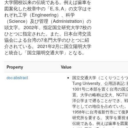
大学開校以来の伝統である。例えば歯車を
図案化した校章中の「E, S, A」の文字はそ
れぞれ工学（Engineering）、科学
（Science）及び管理（Administration）の
頭文字。 2002年、指定国立研究大学7校の
ひとつに指定された。また、日本台湾交流
協会による台湾の7名門大学のひとつに紹
介されている。 2021年2月に国立陽明大学
と統合し「国立陽明交通大学」となる。
Property
Value
abstract
国立交通大学（こくりつこうつうだいが
dbo:
Tung University、公用
1001号に本部を置く台湾の国立
置。大学の略称は交大、NCTU
洋公学まで遡ることができ、
学としての地位を占めていた
1958年に台湾省新竹市にて復
研究所を要する。 実学を重視す
伝統である。例えば歯車を図案化