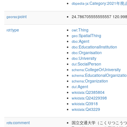
:Category:2021
dbpedia-ja
point
24.786705555555557 120.99
georss:
type
:Thing
rdf:
owl
:SpatialThing
geo
:Agent
dbo
:EducationalInstitution
dbo
:Organisation
dbo
:University
dbo
:SocialPerson
dul
:CollegeOrUniversity
schema
:EducationalOrganizati
schema
:Organization
schema
:Agent
dul
:Q2385804
wikidata
:Q24229398
wikidata
:Q3918
wikidata
:Q43229
wikidata
comment
国立交通大学（こくりつこうつうだいが
rdfs: