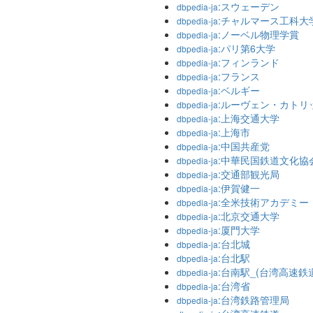
:スウェーデン
dbpedia-ja
:チャルマース工科大
dbpedia-ja
:ノーベル物理学賞
dbpedia-ja
:パリ第6大学
dbpedia-ja
:フィンランド
dbpedia-ja
:フランス
dbpedia-ja
:ベルギー
dbpedia-ja
:ルーヴェン・カトリ
dbpedia-ja
:上海交通大学
dbpedia-ja
:上海市
dbpedia-ja
:中国共産党
dbpedia-ja
:中華民国鉄道文化協
dbpedia-ja
:交通部観光局
dbpedia-ja
:伊賀健一
dbpedia-ja
:全米技術アカデミー
dbpedia-ja
:北京交通大学
dbpedia-ja
:厦門大学
dbpedia-ja
:台北城
dbpedia-ja
:台北駅
dbpedia-ja
:台南駅_(台湾高速鉄
dbpedia-ja
:台湾省
dbpedia-ja
:台湾鉄路管理局
dbpedia-ja