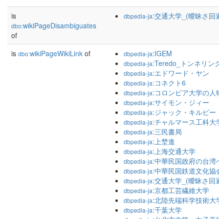
is
:交通大学_(曖昧さ回
dbpedia-ja
wikiPageDisambiguates
dbo:
of
is
wikiPageWikiLink
of
:IGEM
dbo:
dbpedia-ja
:Teredo_トンネリン
dbpedia-ja
:エドワード・ヤン
dbpedia-ja
:コネクト6
dbpedia-ja
:コロンビア大学の人
dbpedia-ja
:サイモン・ジィー
dbpedia-ja
:ジャック・キルビー
dbpedia-ja
:チャルマース工科大
dbpedia-ja
:三民書局
dbpedia-ja
:上埜進
dbpedia-ja
:上海交通大学
dbpedia-ja
:中華民国政府の台湾
dbpedia-ja
:中華民国鉄道文化協
dbpedia-ja
:交通大学_(曖昧さ回
dbpedia-ja
:京都工芸繊維大学
dbpedia-ja
:北陸先端科学技術大
dbpedia-ja
:千葉大学
dbpedia-ja