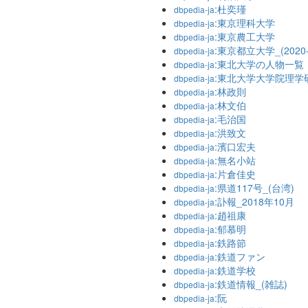
:杜奕瑾
dbpedia-ja
:東京理科大学
dbpedia-ja
:東京農工大学
dbpedia-ja
:東京都立大学_(2020-
dbpedia-ja
:東北大学の人物一覧
dbpedia-ja
:東北大学大学院理学
dbpedia-ja
:林政則
dbpedia-ja
:林文伯
dbpedia-ja
:毛治国
dbpedia-ja
:洪致文
dbpedia-ja
:濱口宏夫
dbpedia-ja
:無名小站
dbpedia-ja
:片倉佳史
dbpedia-ja
:県道117号_(台湾)
dbpedia-ja
:訃報_2018年10月
dbpedia-ja
:趙祖康
dbpedia-ja
:郁慕明
dbpedia-ja
:鉄路節
dbpedia-ja
:鉄道ファン
dbpedia-ja
:鉄道学校
dbpedia-ja
:鉄道情報_(雑誌)
dbpedia-ja
:阮
dbpedia-ja