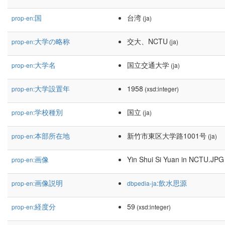
国
台湾
prop-en:
(ja)
大学の略称
交大、NCTU
prop-en:
(ja)
大学名
国立交通大学
prop-en:
(ja)
大学設置年
1958
prop-en:
(xsd:integer)
学校種別
国立
prop-en:
(ja)
本部所在地
新竹市東区大学路1001号
prop-en:
(ja)
画像
Yin Shui Si Yuan in NCTU.JPG
prop-en:
画像説明
:飲水思源
prop-en:
dbpedia-ja
経度分
59
prop-en:
(xsd:integer)