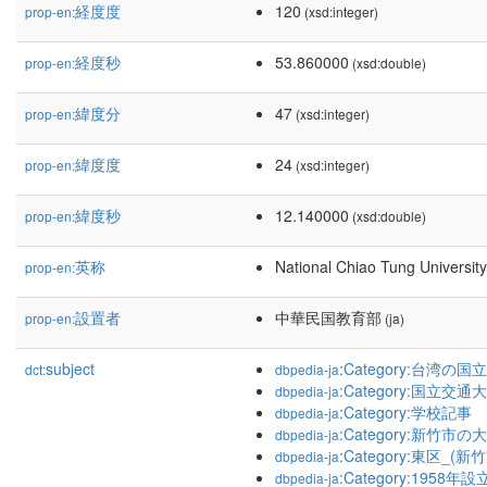
経度度
120
prop-en:
(xsd:integer)
経度秒
53.860000
prop-en:
(xsd:double)
緯度分
47
prop-en:
(xsd:integer)
緯度度
24
prop-en:
(xsd:integer)
緯度秒
12.140000
prop-en:
(xsd:double)
英称
National Chiao Tung University
prop-en:
設置者
中華民国教育部
prop-en:
(ja)
subject
:Category:台湾の国
dct:
dbpedia-ja
:Category:国立交通
dbpedia-ja
:Category:学校記事
dbpedia-ja
:Category:新竹市の
dbpedia-ja
:Category:東区_(新
dbpedia-ja
:Category:1958
dbpedia-ja