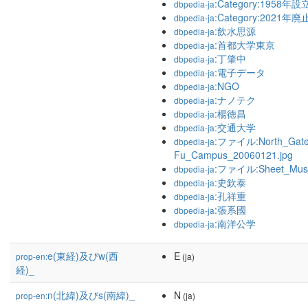
:Category:1958
dbpedia-ja
:Category:2021
dbpedia-ja
:飲水思源
dbpedia-ja
:首都大学東京
dbpedia-ja
:丁肇中
dbpedia-ja
:電子データ
dbpedia-ja
:NGO
dbpedia-ja
:ナノテク
dbpedia-ja
:楊徳昌
dbpedia-ja
:交通大学
dbpedia-ja
:ファイル:North_Gate
dbpedia-ja
Fu_Campus_20060121.jpg
:ファイル:Sheet_Musi
dbpedia-ja
:史欽泰
dbpedia-ja
:孔祥重
dbpedia-ja
:張系國
dbpedia-ja
:南洋公学
dbpedia-ja
e(東経)及びw(西
E
prop-en:
(ja)
経)_
n(北緯)及びs(南緯)_
N
prop-en:
(ja)