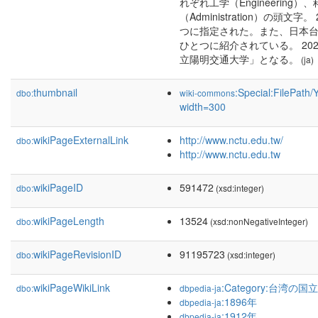
れぞれ工学（Engineering）
（Administration）の頭
つに指定された。また、日本台
ひとつに紹介されている。 20
立陽明交通大学」となる。
(ja)
thumbnail
:Special:FilePath
dbo:
wiki-commons
width=300
wikiPageExternalLink
http://www.nctu.edu.tw/
dbo:
http://www.nctu.edu.tw
wikiPageID
591472
dbo:
(xsd:integer)
wikiPageLength
13524
dbo:
(xsd:nonNegativeInteger)
wikiPageRevisionID
91195723
dbo:
(xsd:integer)
wikiPageWikiLink
:Category:台湾の国
dbo:
dbpedia-ja
:1896年
dbpedia-ja
:1912年
dbpedia-ja