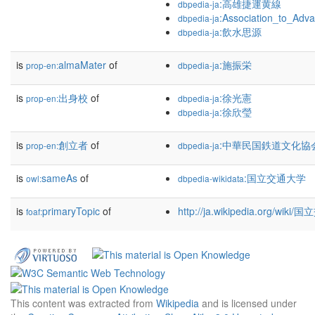
:高雄捷運黄線
dbpedia-ja
:Association_to_Adv
dbpedia-ja
:飲水思源
dbpedia-ja
is
almaMater
of
:施振栄
prop-en:
dbpedia-ja
is
出身校
of
:徐光憲
prop-en:
dbpedia-ja
:徐欣瑩
dbpedia-ja
is
創立者
of
:中華民国鉄道文化協
prop-en:
dbpedia-ja
is
sameAs
of
:国立交通大学
owl:
dbpedia-wikidata
is
primaryTopic
of
http://ja.wikipedia.org/wik
foaf:
This content was extracted from
Wikipedia
and is licensed under