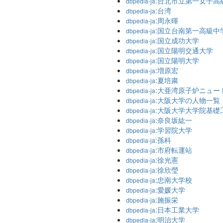
:台北市立第一女子高
dbpedia-ja
:台湾
dbpedia-ja
:周永暉
dbpedia-ja
:国立台南第一高級中
dbpedia-ja
:国立成功大学
dbpedia-ja
:国立陽明交通大学
dbpedia-ja
:国立陽明大学
dbpedia-ja
:増原宏
dbpedia-ja
:夏培粛
dbpedia-ja
:大亜湾原子炉ニュー
dbpedia-ja
:大阪大学の人物一覧
dbpedia-ja
:大阪大学大学院基礎
dbpedia-ja
:奈良坂紘一
dbpedia-ja
:学習院大学
dbpedia-ja
:孫科
dbpedia-ja
:市府転運站
dbpedia-ja
:徐光憲
dbpedia-ja
:徐欣瑩
dbpedia-ja
:忠南大学校
dbpedia-ja
:愛媛大学
dbpedia-ja
:施振栄
dbpedia-ja
:日本工業大学
dbpedia-ja
:明治大学
dbpedia-ja