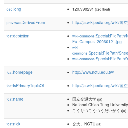
long
120.998291
geo:
(xsd:float)
wasDerivedFrom
http://ja.wikipedia.org/wi
prov:
depiction
:Special:FilePat
foaf:
wiki-commons
Fu_Campus_20060121.jpg
wiki-
:Special:FilePath/S
commons
:Special:FilePath
wiki-commons
homepage
http://www.nctu.edu.tw/
foaf:
isPrimaryTopicOf
http://ja.wikipedia.org/wik
foaf:
name
国立交通大学
foaf:
(ja)
National Chiao Tung University
こくりつこうつうだいがく
(ja)
nick
交大、NCTU
foaf:
(ja)