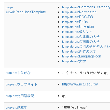
:Commons_categor
prop-
template-en
wikiPageUsesTemplate
:Normdaten
en:
template-en
:ROC-TW
template-en
:Reflist
template-en
:Univ-stub
template-en
:仮リンク
template-en
:台北市の大学
template-en
:台南市の大学
template-en
:台湾の研究型大学
template-en
:新竹の大学
template-en
:Languageicon
template-en
:大学
template-en
ふりがな
こくりつこうつうだいがく
prop-en:
(ja)
ウェブサイト
http://www.nctu.edu.tw/
prop-en:
公用語表記
prop-en:
(ja)
創立年
1896
prop-en:
(xsd:integer)