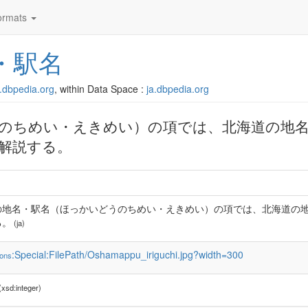
rmats
・駅名
ja.dbpedia.org
, within Data Space :
ja.dbpedia.org
のちめい・えきめい）の項では、北海道の地
解説する。
の地名・駅名（ほっかいどうのちめい・えきめい）の項では、北海道の
る。
(ja)
:Special:FilePath/Oshamappu_iriguchi.jpg?width=300
ons
xsd:integer)