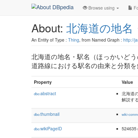
Browse using
Fo
About:
北海道の地名
An Entity of Type :
Thing
, from Named Graph :
http://
北海道の地名・駅名（ほっかいどう
道路線における駅名の由来と分類を
Property
Value
abstract
北海道
dbo:
解説す
thumbnail
dbo:
wiki-comm
wikiPageID
524635
dbo:
(