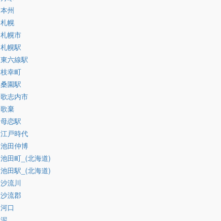
:本州
:札幌
:札幌市
:札幌駅
:東六線駅
:枝幸町
:桑園駅
:歌志内市
:歌棄
:母恋駅
:江戸時代
:池田仲博
:池田町_(北海道)
:池田駅_(北海道)
:沙流川
:沙流郡
:河口
:泥