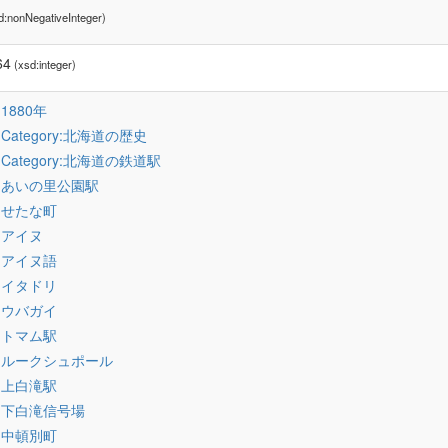
d:nonNegativeInteger)
64
(xsd:integer)
:1880年
:Category:北海道の歴史
:Category:北海道の鉄道駅
:あいの里公園駅
:せたな町
:アイヌ
:アイヌ語
:イタドリ
:ウバガイ
:トマム駅
:ルークシュポール
:上白滝駅
:下白滝信号場
:中頓別町