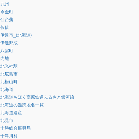
:九州
:今金町
:仙台藩
:仮借
:伊達市_(北海道)
:伊達邦成
:八雲町
:内地
:北光社駅
:北広島市
:北檜山町
:北海道
:北海道ちほく高原鉄道ふるさと銀河線
:北海道の難読地名一覧
:北海道遺産
:北見市
:十勝総合振興局
:十津川村