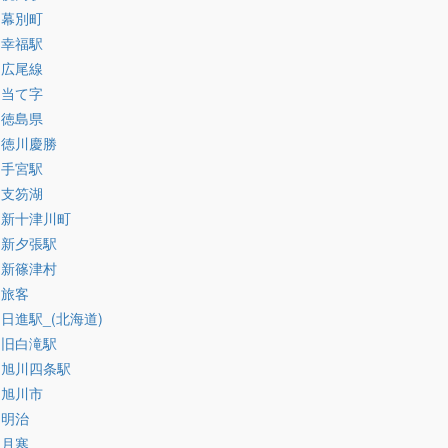
:幕別町
:幸福駅
:広尾線
:当て字
:徳島県
:徳川慶勝
:手宮駅
:支笏湖
:新十津川町
:新夕張駅
:新篠津村
:旅客
:日進駅_(北海道)
:旧白滝駅
:旭川四条駅
:旭川市
:明治
:月寒