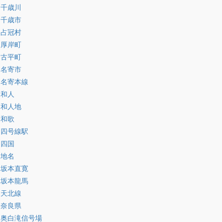
:千歳川
:千歳市
:占冠村
:厚岸町
:古平町
:名寄市
:名寄本線
:和人
:和人地
:和歌
:四号線駅
:四国
:地名
:坂本直寛
:坂本龍馬
:天北線
:奈良県
:奥白滝信号場