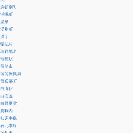
:浜頓別町
:浦幌町
:温泉
:湧別町
:漢字
:猿払村
:瑞祥地名
:瑞穂駅
:留萌市
:留萌振興局
:留辺蘂町
:白滝駅
:白石区
:白野夏雲
:真駒内
:知床半島
:石北本線
:砂川市