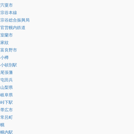
:宍粟市
:宗谷本線
:宗谷総合振興局
:官営幌内鉄道
:室蘭市
:家紋
:富良野市
:小樽
:小頓別駅
:尾張藩
:屯田兵
:山梨県
:岐阜県
:峠下駅
:帯広市
:常呂町
:幌
:幌内駅