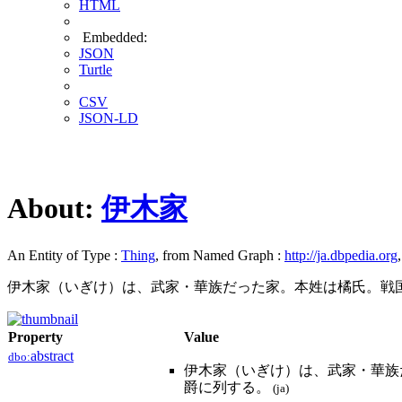
HTML
Embedded:
JSON
Turtle
CSV
JSON-LD
About:
伊木家
An Entity of Type :
Thing
, from Named Graph :
http://ja.dbpedia.org
伊木家（いぎけ）は、武家・華族だった家。本姓は橘氏。戦
Property
Value
abstract
dbo:
伊木家（いぎけ）は、武家・華族
爵に列する。
(ja)