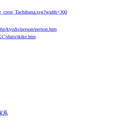
se_crest_Tachibana.svg?width=300
mhp/kyodo/person/person.htm
C/shiro/ikike.htm
の家系