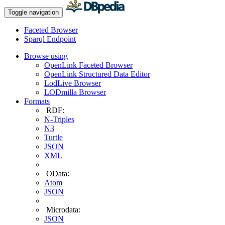
Toggle navigation
Faceted Browser
Sparql Endpoint
Browse using
OpenLink Faceted Browser
OpenLink Structured Data Editor
LodLive Browser
LODmilla Browser
Formats
RDF:
N-Triples
N3
Turtle
JSON
XML
OData:
Atom
JSON
Microdata:
JSON