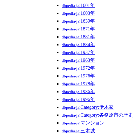
:1601年
dbpedia-ja
:1603年
dbpedia-ja
:1639年
dbpedia-ja
:1871年
dbpedia-ja
:1881年
dbpedia-ja
:1884年
dbpedia-ja
:1937年
dbpedia-ja
:1963年
dbpedia-ja
:1972年
dbpedia-ja
:1976年
dbpedia-ja
:1978年
dbpedia-ja
:1986年
dbpedia-ja
:1996年
dbpedia-ja
:Category:伊木家
dbpedia-ja
:Category:各務原市の歴史
dbpedia-ja
:マンション
dbpedia-ja
:三木城
dbpedia-ja