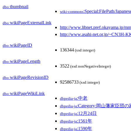
thumbnail
dbo:
:Special:FilePath/Japane
wiki-commons
wikiPageExternalLink
dbo:
http://www.libnet.pref.okayama.jp/m
http://www.asahi-net.or.jp/~CN3H-KK
wikiPageID
dbo:
136344
(xsd:integer)
wikiPageLength
dbo:
3522
(xsd:nonNegativeInteger)
wikiPageRevisionID
dbo:
92586733
(xsd:integer)
wikiPageWikiLink
dbo:
:中老
dbpedia-ja
:Category:岡山藩家臣団
dbpedia-ja
:12月24日
dbpedia-ja
:1561年
dbpedia-ja
:1590年
dbpedia-ja