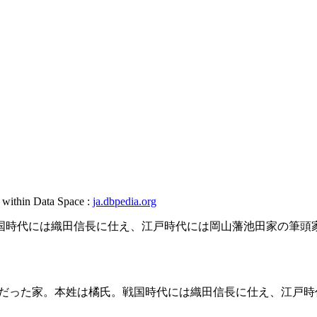
, within Data Space :
ja.dbpedia.org
国時代には織田信長に仕え、江戸時代には岡山藩池田家の筆頭
だった家。本姓は橘氏。戦国時代には織田信長に仕え、江戸時