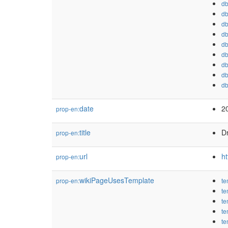
db
db
db
db
db
db
db
db
db
date
2
prop-en:
title
D
prop-en:
url
h
prop-en:
wikiPageUsesTemplate
prop-en:
te
te
te
te
te