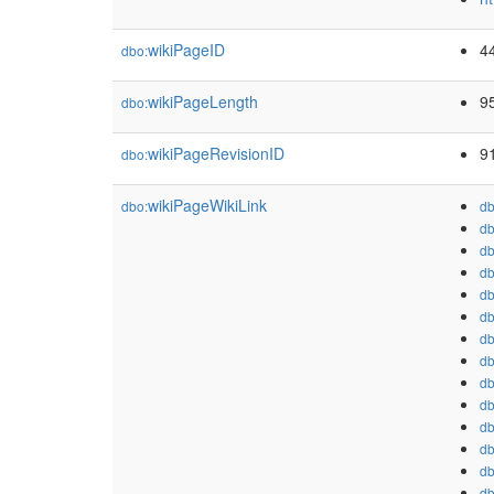
wikiPageID
4
dbo:
wikiPageLength
9
dbo:
wikiPageRevisionID
9
dbo:
wikiPageWikiLink
dbo:
db
db
db
db
db
db
db
db
db
db
db
db
db
db