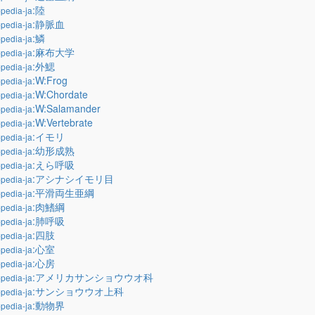
:陸
pedia-ja
:静脈血
pedia-ja
:鱗
pedia-ja
:麻布大学
pedia-ja
:外鰓
pedia-ja
:W:Frog
pedia-ja
:W:Chordate
pedia-ja
:W:Salamander
pedia-ja
:W:Vertebrate
pedia-ja
:イモリ
pedia-ja
:幼形成熟
pedia-ja
:えら呼吸
pedia-ja
:アシナシイモリ目
pedia-ja
:平滑両生亜綱
pedia-ja
:肉鰭綱
pedia-ja
:肺呼吸
pedia-ja
:四肢
pedia-ja
:心室
pedia-ja
:心房
pedia-ja
:アメリカサンショウウオ科
pedia-ja
:サンショウウオ上科
pedia-ja
:動物界
pedia-ja