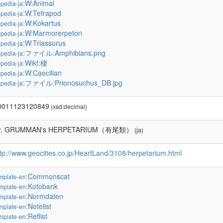
:W:Animal
pedia-ja
:W:Tetrapod
pedia-ja
:W:Kokartus
pedia-ja
:W:Marmorerpeton
pedia-ja
:W:Triassurus
pedia-ja
:ファイル:Amphibians.png
pedia-ja
:Wikt:棲
pedia-ja
:W:Caecilian
pedia-ja
:ファイル:Prionosuchus_DB.jpg
pedia-ja
0011123120849
(xsd:decimal)
r. GRUMMAN's HERPETARIUM（有尾類）
(ja)
ttp://www.geocities.co.jp/HeartLand/3108/herpetarium.html
:Commonscat
mplate-en
:Kotobank
mplate-en
:Normdaten
mplate-en
:Notelist
mplate-en
:Reflist
mplate-en