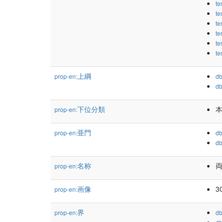
te
te
te
te
te
te
上綱
prop-en:
db
db
下位分類
prop-en:
亜門
prop-en:
db
db
名称
両
prop-en:
画像
3
prop-en:
界
prop-en:
db