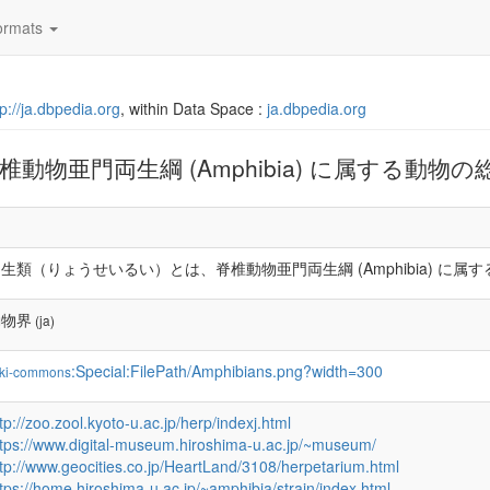
rmats
tp://ja.dbpedia.org
, within Data Space :
ja.dbpedia.org
物亜門両生綱 (Amphibia) に属する動物
生類（りょうせいるい）とは、脊椎動物亜門両生綱 (Amphibia) に
動物界
(ja)
:Special:FilePath/Amphibians.png?width=300
ki-commons
tp://zoo.zool.kyoto-u.ac.jp/herp/indexj.html
ttps://www.digital-museum.hiroshima-u.ac.jp/~museum/
ttp://www.geocities.co.jp/HeartLand/3108/herpetarium.html
tps://home.hiroshima-u.ac.jp/~amphibia/strain/index.html