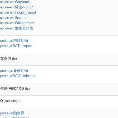
:Wayback
mplate-en
:脚注ヘルプ
mplate-en
:Fossil_range
mplate-en
:Sname
mplate-en
:Wikispecies
mplate-en
:生物分類表
mplate-en
:四肢動物
pedia-ja
:W:Tetrapod
pedia-ja
本文参照
(ja)
:脊椎動物
pedia-ja
:W:Vertebrate
pedia-ja
生綱 Amphibia
(ja)
00
(xsd:integer)
:動物界
pedia-ja