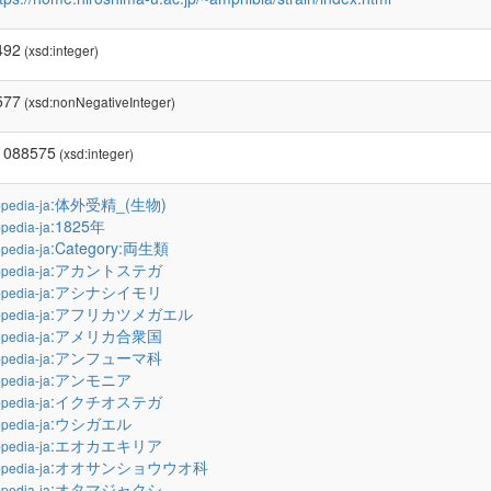
492
(xsd:integer)
577
(xsd:nonNegativeInteger)
1088575
(xsd:integer)
:体外受精_(生物)
pedia-ja
:1825年
pedia-ja
:Category:両生類
pedia-ja
:アカントステガ
pedia-ja
:アシナシイモリ
pedia-ja
:アフリカツメガエル
pedia-ja
:アメリカ合衆国
pedia-ja
:アンフューマ科
pedia-ja
:アンモニア
pedia-ja
:イクチオステガ
pedia-ja
:ウシガエル
pedia-ja
:エオカエキリア
pedia-ja
:オオサンショウウオ科
pedia-ja
:オタマジャクシ
pedia-ja