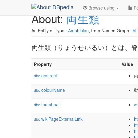
Browse using
Fo
About:
両生類
An Entity of Type :
Amphibian
, from Named Graph :
ht
両生類（りょうせいるい）とは、脊椎動
Property
Value
abstract
両
dbo:
colourName
dbo:
thumbnail
dbo:
wi
wikiPageExternalLink
ht
dbo:
h
h
ht