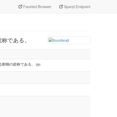
Faceted Browser
Sparql Endpoint
の総称である。
属する動物の総称である。
(ja)