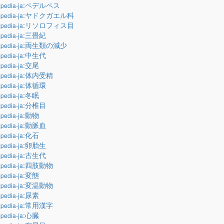
:ペデルペス
pedia-ja
:ヤドクガエル科
pedia-ja
:リソロフィス目
pedia-ja
:三畳紀
pedia-ja
:両生類の減少
pedia-ja
:中生代
pedia-ja
:交尾
pedia-ja
:体内受精
pedia-ja
:体循環
pedia-ja
:冬眠
pedia-ja
:分椎目
pedia-ja
:動物
pedia-ja
:動脈血
pedia-ja
:化石
pedia-ja
:卵胎生
pedia-ja
:古生代
pedia-ja
:四肢動物
pedia-ja
:変態
pedia-ja
:変温動物
pedia-ja
:尿素
pedia-ja
:常用漢字
pedia-ja
:心臓
pedia-ja