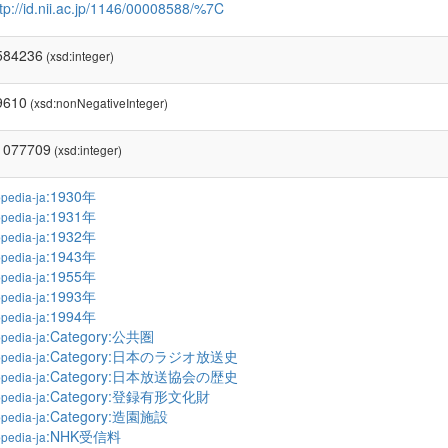
tp://id.nii.ac.jp/1146/00008588/%7C
584236
(xsd:integer)
9610
(xsd:nonNegativeInteger)
1077709
(xsd:integer)
:1930年
pedia-ja
:1931年
pedia-ja
:1932年
pedia-ja
:1943年
pedia-ja
:1955年
pedia-ja
:1993年
pedia-ja
:1994年
pedia-ja
:Category:公共圏
pedia-ja
:Category:日本のラジオ放送史
pedia-ja
:Category:日本放送協会の歴史
pedia-ja
:Category:登録有形文化財
pedia-ja
:Category:造園施設
pedia-ja
:NHK受信料
pedia-ja