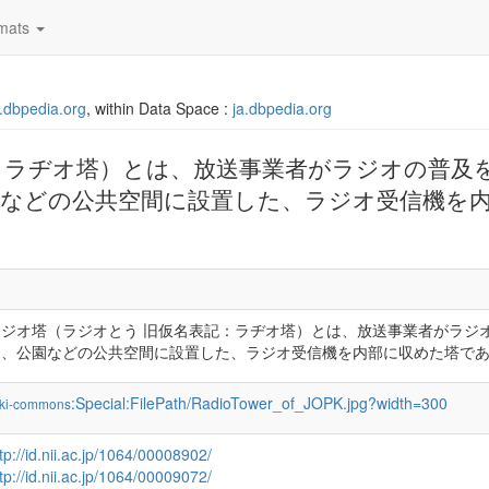
mats
ja.dbpedia.org
, within Data Space :
ja.dbpedia.org
：ラヂオ塔）とは、放送事業者がラジオの普及
などの公共空間に設置した、ラジオ受信機を
ラジオ塔（ラジオとう 旧仮名表記：ラヂオ塔）とは、放送事業者がラジ
め、公園などの公共空間に設置した、ラジオ受信機を内部に収めた塔で
:Special:FilePath/RadioTower_of_JOPK.jpg?width=300
ki-commons
tp://id.nii.ac.jp/1064/00008902/
tp://id.nii.ac.jp/1064/00009072/