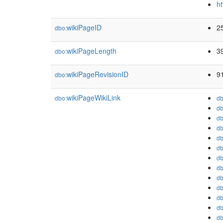
ht
wikiPageID
2
dbo:
wikiPageLength
3
dbo:
wikiPageRevisionID
9
dbo:
wikiPageWikiLink
dbo:
db
db
db
db
db
db
db
db
db
db
db
db
db