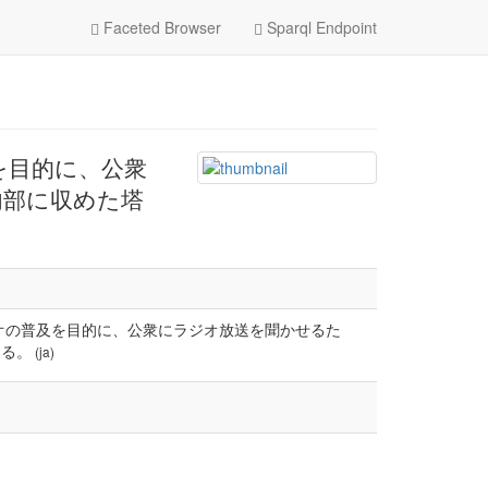
Faceted Browser
Sparql Endpoint
を目的に、公衆
内部に収めた塔
オの普及を目的に、公衆にラジオ放送を聞かせるた
ある。
(ja)