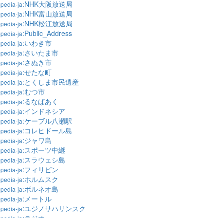
:NHK大阪放送局
pedia-ja
:NHK富山放送局
pedia-ja
:NHK松江放送局
pedia-ja
:Public_Address
pedia-ja
:いわき市
pedia-ja
:さいたま市
pedia-ja
:さぬき市
pedia-ja
:せたな町
pedia-ja
:とくしま市民遺産
pedia-ja
:むつ市
pedia-ja
:るなぱあく
pedia-ja
:インドネシア
pedia-ja
:ケーブル八瀬駅
pedia-ja
:コレヒドール島
pedia-ja
:ジャワ島
pedia-ja
:スポーツ中継
pedia-ja
:スラウェシ島
pedia-ja
:フィリピン
pedia-ja
:ホルムスク
pedia-ja
:ボルネオ島
pedia-ja
:メートル
pedia-ja
:ユジノサハリンスク
pedia-ja