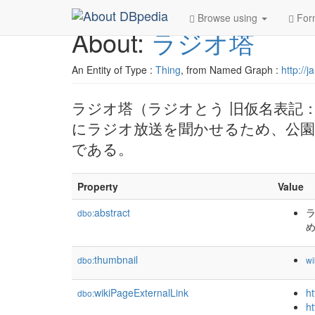
Browse using
For
About:
ラジオ塔
An Entity of Type :
Thing
, from Named Graph :
http://
ラジオ塔（ラジオとう 旧仮名表記
にラジオ放送を聞かせるため、公園
である。
Property
Value
abstract
dbo:
thumbnail
dbo:
wi
wikiPageExternalLink
ht
dbo:
ht