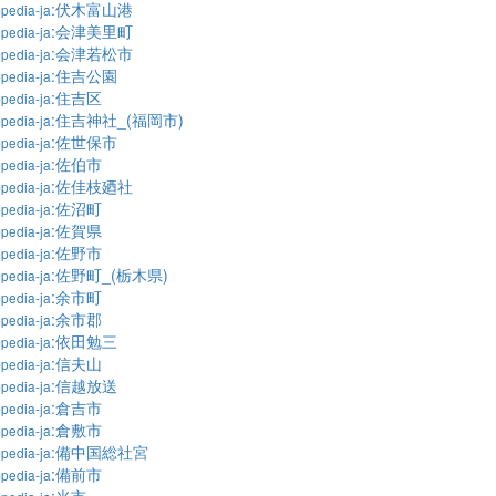
:伏木富山港
pedia-ja
:会津美里町
pedia-ja
:会津若松市
pedia-ja
:住吉公園
pedia-ja
:住吉区
pedia-ja
:住吉神社_(福岡市)
pedia-ja
:佐世保市
pedia-ja
:佐伯市
pedia-ja
:佐佳枝廼社
pedia-ja
:佐沼町
pedia-ja
:佐賀県
pedia-ja
:佐野市
pedia-ja
:佐野町_(栃木県)
pedia-ja
:余市町
pedia-ja
:余市郡
pedia-ja
:依田勉三
pedia-ja
:信夫山
pedia-ja
:信越放送
pedia-ja
:倉吉市
pedia-ja
:倉敷市
pedia-ja
:備中国総社宮
pedia-ja
:備前市
pedia-ja