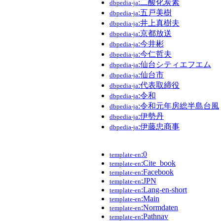
:二酸化炭素
dbpedia-ja
:五戸美樹
dbpedia-ja
:井上真樹夫
dbpedia-ja
:京都放送
dbpedia-ja
:今井彬
dbpedia-ja
:今仁哲夫
dbpedia-ja
:仙台シティエフエム
dbpedia-ja
:仙台市
dbpedia-ja
:代表取締役
dbpedia-ja
:令和
dbpedia-ja
:令和元年房総半島台風
dbpedia-ja
:伊勢丹
dbpedia-ja
:伊藤忠商事
dbpedia-ja
:0
template-en
:Cite_book
template-en
:Facebook
template-en
:JPN
template-en
:Lang-en-short
template-en
:Main
template-en
:Normdaten
template-en
:Pathnav
template-en