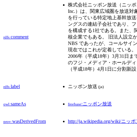
株式会社ニッポン放送（ニッポンほうそう、英
Inc.）は、関東広域圏を放送
を行っている特定地上基幹放送
ングスの連結子会社であり、フ
を構成する1社である。また、
comment
核企業でもある。 旧法人設立から
rdfs:
NBS であったが、コールサイ
現在ではこれが定着している。 本
2006年（平成18年）3月3
のフジ・メディア・ホールディ
（平成18年）4月1日に分割新
label
ニッポン放送
rdfs:
(ja)
sameAs
:ニッポン放送
owl:
freebase
wasDerivedFrom
http://ja.wikipedia.org/wiki/
prov: