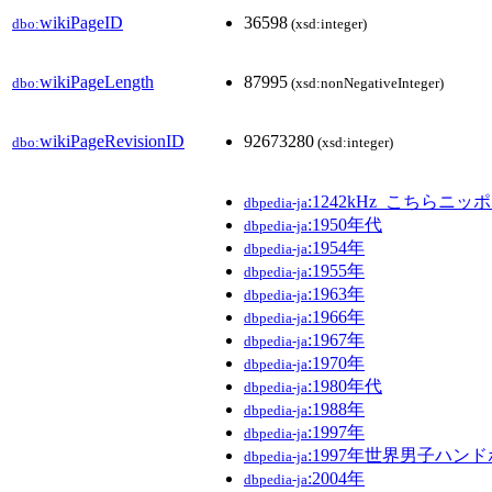
wikiPageID
36598
dbo:
(xsd:integer)
wikiPageLength
87995
dbo:
(xsd:nonNegativeInteger)
wikiPageRevisionID
92673280
dbo:
(xsd:integer)
:1242kHz_こちらニッ
dbpedia-ja
:1950年代
dbpedia-ja
:1954年
dbpedia-ja
:1955年
dbpedia-ja
:1963年
dbpedia-ja
:1966年
dbpedia-ja
:1967年
dbpedia-ja
:1970年
dbpedia-ja
:1980年代
dbpedia-ja
:1988年
dbpedia-ja
:1997年
dbpedia-ja
:1997年世界男子ハン
dbpedia-ja
:2004年
dbpedia-ja