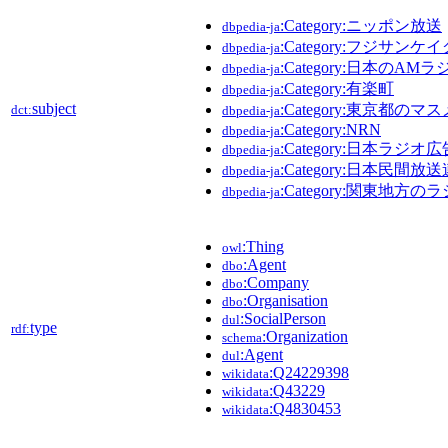
:Category:ニッポン放送
dbpedia-ja
:Category:フジサン
dbpedia-ja
:Category:日本のAM
dbpedia-ja
:Category:有楽町
dbpedia-ja
subject
:Category:東京都の
dct:
dbpedia-ja
:Category:NRN
dbpedia-ja
:Category:日本ラ
dbpedia-ja
:Category:日本民間
dbpedia-ja
:Category:関東地方の
dbpedia-ja
:Thing
owl
:Agent
dbo
:Company
dbo
:Organisation
dbo
:SocialPerson
dul
type
rdf:
:Organization
schema
:Agent
dul
:Q24229398
wikidata
:Q43229
wikidata
:Q4830453
wikidata