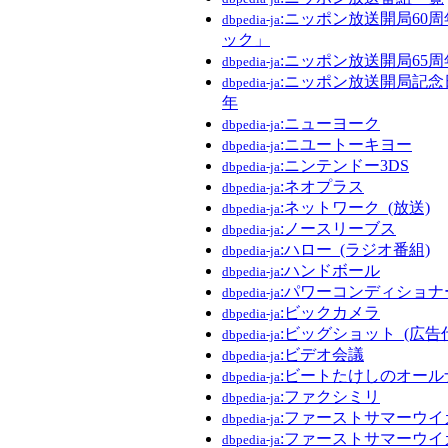
:ニッポン放送開局60
dbpedia-ja
ック」
:ニッポン放送開局65周
dbpedia-ja
:ニッポン放送開局記念
dbpedia-ja
年
:ニューヨーク
dbpedia-ja
:ニユートーキヨー
dbpedia-ja
:ニンテンドー3DS
dbpedia-ja
:ネオプラス
dbpedia-ja
:ネットワーク_(放送)
dbpedia-ja
:ノースリーブス
dbpedia-ja
:ハロー_(ラジオ番組)
dbpedia-ja
:ハンドボール
dbpedia-ja
:パワーコンディショナ
dbpedia-ja
:ビックカメラ
dbpedia-ja
:ビッグショット_(広告
dbpedia-ja
:ビデオ会議
dbpedia-ja
:ビートたけしのオー
dbpedia-ja
:ファクシミリ
dbpedia-ja
:ファーストサマーウイ
dbpedia-ja
:ファーストサマーウイカ
dbpedia-ja