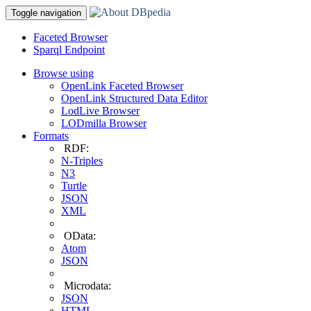
Toggle navigation
Faceted Browser
Sparql Endpoint
Browse using
OpenLink Faceted Browser
OpenLink Structured Data Editor
LodLive Browser
LODmilla Browser
Formats
RDF:
N-Triples
N3
Turtle
JSON
XML
OData:
Atom
JSON
Microdata:
JSON
HTML