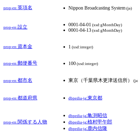
英項名
Nippon Broadcasting System
prop-en:
(ja)
0001-04-01
(xsd:gMonthDay)
設立
prop-en:
0001-04-13
(xsd:gMonthDay)
資本金
1
prop-en:
(xsd:integer)
郵便番号
100
prop-en:
(xsd:integer)
都市名
東京（千葉県木更津送信所）
prop-en:
(ja
都道府県
:東京都
prop-en:
dbpedia-ja
:亀渕昭信
dbpedia-ja
関係する人物
:植村甲午郎
prop-en:
dbpedia-ja
:鹿内信隆
dbpedia-ja