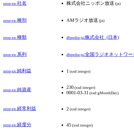
社名
株式会社ニッポン放送
prop-en:
(ja)
種別
AMラジオ放送
prop-en:
(ja)
種類
:株式会社_(日本)
prop-en:
dbpedia-ja
系列
:全国ラジオネットワー
prop-en:
dbpedia-ja
純利益
1
prop-en:
(xsd:integer)
230
(xsd:integer)
純資産
prop-en:
0001-03-31
(xsd:gMonthDay)
経常利益
2
prop-en:
(xsd:integer)
経度分
45
prop-en:
(xsd:integer)