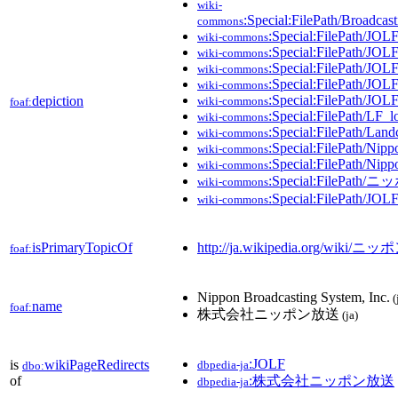
wiki-
:Special:FilePath/Broadca
commons
:Special:FilePath/JOL
wiki-commons
:Special:FilePath/JOL
wiki-commons
:Special:FilePath/JOL
wiki-commons
:Special:FilePath/JOL
wiki-commons
:Special:FilePath/JOL
depiction
wiki-commons
foaf:
:Special:FilePath/LF_l
wiki-commons
:Special:FilePath/Lan
wiki-commons
:Special:FilePath/Nip
wiki-commons
:Special:FilePath/Nip
wiki-commons
:Special:FilePa
wiki-commons
:Special:FilePath/JOL
wiki-commons
isPrimaryTopicOf
http://ja.wikipedia.org/wiki/
foaf:
Nippon Broadcasting System, Inc.
(
name
foaf:
株式会社ニッポン放送
(ja)
:JOLF
is
wikiPageRedirects
dbpedia-ja
dbo:
of
:株式会社ニッポン放送
dbpedia-ja