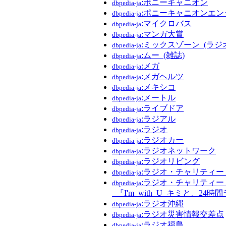
:ポニーキャニオン
dbpedia-ja
:ポニーキャニオンエ
dbpedia-ja
:マイクロバス
dbpedia-ja
:マンガ大賞
dbpedia-ja
:ミックスゾーン_(ラジ
dbpedia-ja
:ムー_(雑誌)
dbpedia-ja
:メガ
dbpedia-ja
:メガヘルツ
dbpedia-ja
:メキシコ
dbpedia-ja
:メートル
dbpedia-ja
:ライブドア
dbpedia-ja
:ラジアル
dbpedia-ja
:ラジオ
dbpedia-ja
:ラジオカー
dbpedia-ja
:ラジオネットワーク
dbpedia-ja
:ラジオリビング
dbpedia-ja
:ラジオ・チャリティ
dbpedia-ja
:ラジオ・チャリティー
dbpedia-ja
_『I'm_with_U_キミと、24
:ラジオ沖縄
dbpedia-ja
:ラジオ災害情報交差点
dbpedia-ja
:ラジオ福島
dbpedia-ja