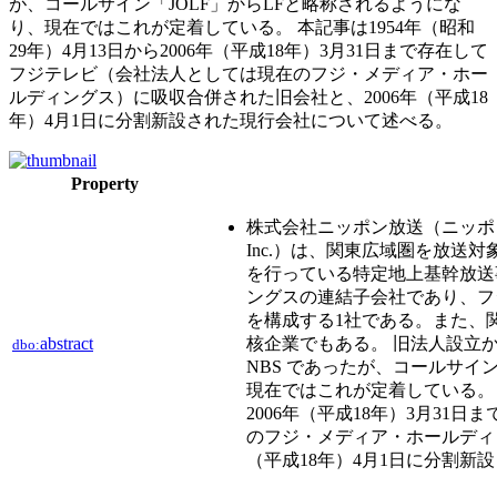
が、コールサイン「JOLF」からLFと略称されるようにな
り、現在ではこれが定着している。 本記事は1954年（昭和
29年）4月13日から2006年（平成18年）3月31日まで存在して
フジテレビ（会社法人としては現在のフジ・メディア・ホー
ルディングス）に吸収合併された旧会社と、2006年（平成18
年）4月1日に分割新設された現行会社について述べる。
Property
株式会社ニッポン放送（ニッポンほうそう、英
Inc.）は、関東広域圏を放送
を行っている特定地上基幹放送
ングスの連結子会社であり、フ
を構成する1社である。また、
abstract
核企業でもある。 旧法人設立から
dbo:
NBS であったが、コールサイ
現在ではこれが定着している。 本
2006年（平成18年）3月3
のフジ・メディア・ホールディ
（平成18年）4月1日に分割新