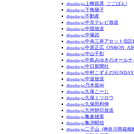
:上柳昌彦_ごごばん!
dbpedia-ja
:下角陽子
dbpedia-ja
:不動産
dbpedia-ja
:中京テレビ放送
dbpedia-ja
:中国放送
dbpedia-ja
:中塚武
dbpedia-ja
:中央三井アセット信託
dbpedia-ja
:中居正広_ON&ON_AI
dbpedia-ja
:中山千彰
dbpedia-ja
:中島みゆきのオール
dbpedia-ja
:中日新聞社
dbpedia-ja
:中村こずえのSUNDAY_
dbpedia-ja
:中波放送
dbpedia-ja
:乃木坂46
dbpedia-ja
:久保こーじ
dbpedia-ja
:久保ミツロウ
dbpedia-ja
:久保田利伸
dbpedia-ja
:九州朝日放送
dbpedia-ja
:亀倉雄策
dbpedia-ja
:亀渕昭信
dbpedia-ja
:二子山_(神奈川県箱根
dbpedia-ja