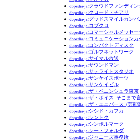
:クラウドファンディン
dbpedia-ja
:クロード・チアリ
dbpedia-ja
:グッドスマイルカンパ
dbpedia-ja
:コブクロ
dbpedia-ja
:コマーシャルメッセー
dbpedia-ja
:コミュニケーションカー
dbpedia-ja
:コンパクトディスク
dbpedia-ja
:ゴルフネットワーク
dbpedia-ja
:サイマル放送
dbpedia-ja
:サウンドマン
dbpedia-ja
:サテライトスタジオ
dbpedia-ja
:サンケイスポーツ
dbpedia-ja
:サンケイビル
dbpedia-ja
:ザ・ペニンシュラ東京
dbpedia-ja
:ザ・ボイス_そこまで言
dbpedia-ja
:ザ・ユニバース_(芸能
dbpedia-ja
:シシド・カフカ
dbpedia-ja
:シントク
dbpedia-ja
:シンボルマーク
dbpedia-ja
:シー・フォルダ
dbpedia-ja
:ジャニーズ事務所
dbpedia-ja