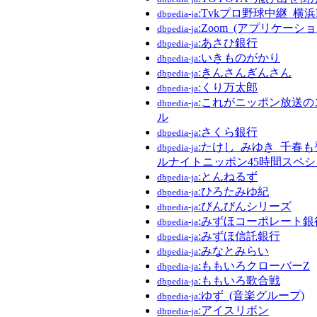
:Tvkプロ野球中継_横浜
dbpedia-ja
:Zoom_(アプリケーショ
dbpedia-ja
:あさひ銀行
dbpedia-ja
:いきものがかり
dbpedia-ja
:きんさんぎんさん
dbpedia-ja
:くり万太郎
dbpedia-ja
:これがニッポン放送の
dbpedia-ja
ル
:さくら銀行
dbpedia-ja
:たけし_みゆき_千春
dbpedia-ja
ルナイトニッポン45時間スペシ
:とんねるず
dbpedia-ja
:ひろたみゆ紀
dbpedia-ja
:びんびんシリーズ
dbpedia-ja
:みずほコーポレート銀
dbpedia-ja
:みずほ信託銀行
dbpedia-ja
:みなとみらい
dbpedia-ja
:ももいろクローバーZ
dbpedia-ja
:ももいろ歌合戦
dbpedia-ja
:ゆず_(音楽グループ)
dbpedia-ja
:アイスリボン
dbpedia-ja