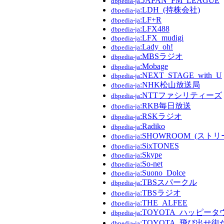
:JAPAN_FM_LEAGUE
dbpedia-ja
:LDH_(持株会社)
dbpedia-ja
:LF+R
dbpedia-ja
:LFX488
dbpedia-ja
:LFX_mudigi
dbpedia-ja
:Lady_oh!
dbpedia-ja
:MBSラジオ
dbpedia-ja
:Mobage
dbpedia-ja
:NEXT_STAGE_with_U
dbpedia-ja
:NHK松山放送局
dbpedia-ja
:NTTファシリティーズ
dbpedia-ja
:RKB毎日放送
dbpedia-ja
:RSKラジオ
dbpedia-ja
:Radiko
dbpedia-ja
:SHOWROOM_(スト
dbpedia-ja
:SixTONES
dbpedia-ja
:Skype
dbpedia-ja
:So-net
dbpedia-ja
:Suono_Dolce
dbpedia-ja
:TBSスパークル
dbpedia-ja
:TBSラジオ
dbpedia-ja
:THE_ALFEE
dbpedia-ja
:TOYOTA_ハッピー
dbpedia-ja
:TOYOTA_飛び出せ
dbpedia-ja