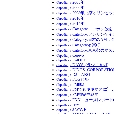
:2005年
dbpedia-ja
:2006年
dbpedia-ja
:2008年北京オリンピッ
dbpedia-ja
:2010年
dbpedia-ja
:2014年
dbpedia-ja
:Category:ニッポン放送
dbpedia-ja
:Category:フジサン
dbpedia-ja
:Category:日本のAM
dbpedia-ja
:Category:有楽町
dbpedia-ja
:Category:東京都の
dbpedia-ja
:Cerevo
dbpedia-ja
:D-JOLF
dbpedia-ja
:DAYS_(ラジオ番組)
dbpedia-ja
:DINOS_CORPORATIO
dbpedia-ja
:DJ_TARO
dbpedia-ja
:FCGビル
dbpedia-ja
:FM802
dbpedia-ja
:FMでもキキマス!ゴ
dbpedia-ja
:FM補完中継局
dbpedia-ja
:FNNニュースレポート6
dbpedia-ja
:Hint
dbpedia-ja
:J-WAVE
dbpedia-ja