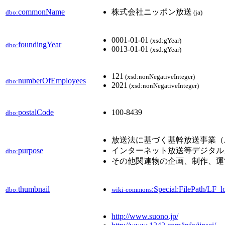
commonName
株式会社ニッポン放送
dbo:
(ja)
0001-01-01
(xsd:gYear)
foundingYear
dbo:
0013-01-01
(xsd:gYear)
121
(xsd:nonNegativeInteger)
numberOfEmployees
dbo:
2021
(xsd:nonNegativeInteger)
postalCode
100-8439
dbo:
放送法に基づく基幹放送事業（A
purpose
インターネット放送等デジタル
dbo:
その他関連物の企画、制作、運
thumbnail
:Special:FilePath/LF_
dbo:
wiki-commons
http://www.suono.jp/