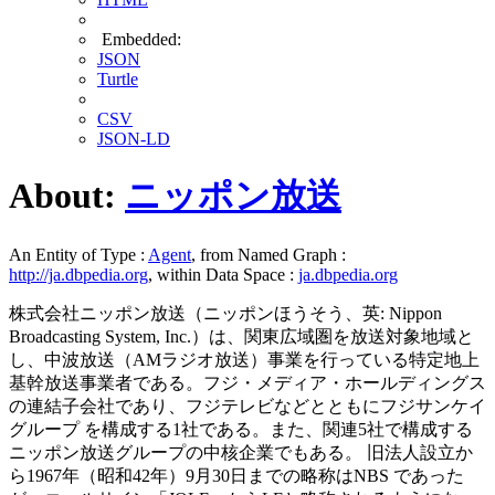
Embedded:
JSON
Turtle
CSV
JSON-LD
About:
ニッポン放送
An Entity of Type :
Agent
, from Named Graph :
http://ja.dbpedia.org
, within Data Space :
ja.dbpedia.org
株式会社ニッポン放送（ニッポンほうそう、英: Nippon
Broadcasting System, Inc.）は、関東広域圏を放送対象地域と
し、中波放送（AMラジオ放送）事業を行っている特定地上
基幹放送事業者である。フジ・メディア・ホールディングス
の連結子会社であり、フジテレビなどとともにフジサンケイ
グループ を構成する1社である。また、関連5社で構成する
ニッポン放送グループの中核企業でもある。 旧法人設立か
ら1967年（昭和42年）9月30日までの略称はNBS であった