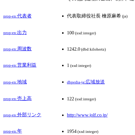
代表者
代表取締役社長 檜原麻希
prop-en:
(ja)
出力
100
prop-en:
(xsd:integer)
周波数
1242.0
prop-en:
(dbd:kilohertz)
営業利益
1
prop-en:
(xsd:integer)
地域
:広域放送
prop-en:
dbpedia-ja
売上高
122
prop-en:
(xsd:integer)
外部リンク
http://www.jolf.co.jp/
prop-en:
年
1954
prop-en:
(xsd:integer)