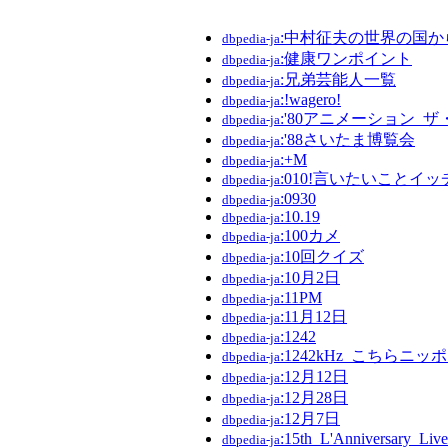
:中村征夫の世界の国か
dbpedia-ja
:健康ワンポイント
dbpedia-ja
:兄弟芸能人一覧
dbpedia-ja
:!wagero!
dbpedia-ja
:'80アニメーション_
dbpedia-ja
:'88さいたま博覧会
dbpedia-ja
:+M
dbpedia-ja
:010!言いたいことイ
dbpedia-ja
:0930
dbpedia-ja
:10.19
dbpedia-ja
:100カメ
dbpedia-ja
:10回クイズ
dbpedia-ja
:10月2日
dbpedia-ja
:11PM
dbpedia-ja
:11月12日
dbpedia-ja
:1242
dbpedia-ja
:1242kHz_こちらニッ
dbpedia-ja
:12月12日
dbpedia-ja
:12月28日
dbpedia-ja
:12月7日
dbpedia-ja
:15th_L'Anniversary_Live
dbpedia-ja