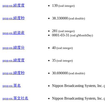
経度度
139
prop-en:
(xsd:integer)
経度秒
38.330000
prop-en:
(xsd:double)
281
(xsd:integer)
総資産
prop-en:
0001-03-31
(xsd:gMonthDay)
緯度分
40
prop-en:
(xsd:integer)
緯度度
35
prop-en:
(xsd:integer)
緯度秒
30.690000
prop-en:
(xsd:double)
英名
Nippon Broadcasting System, Inc.
prop-en:
(
英文社名
Nippon Broadcasting System, Inc.
prop-en:
(