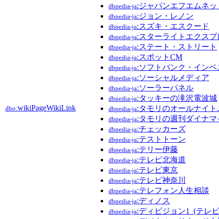
:ジャパンエフエムネット
dbpedia-ja
:ジョン・レノン
dbpedia-ja
:スズキ・エスクード
dbpedia-ja
:スターライトエクスプ
dbpedia-ja
:ステート・ストリート
dbpedia-ja
:スポットCM
dbpedia-ja
:ソフトバンク・インベ
dbpedia-ja
:ソーシャルメディア
dbpedia-ja
:ソーラーパネル
dbpedia-ja
:タッキーの滝沢電波城
dbpedia-ja
wikiPageWikiLink
:タモリのオールナイト
dbo:
dbpedia-ja
:タモリの週刊ダイナマ
dbpedia-ja
:チェッカーズ
dbpedia-ja
:テストトーン
dbpedia-ja
:テリー伊藤
dbpedia-ja
:テレビ北海道
dbpedia-ja
:テレビ東京
dbpedia-ja
:テレビ神奈川
dbpedia-ja
:テレフォン人生相談
dbpedia-ja
:ディノス
dbpedia-ja
:ディビジョン1_(テレ
dbpedia-ja