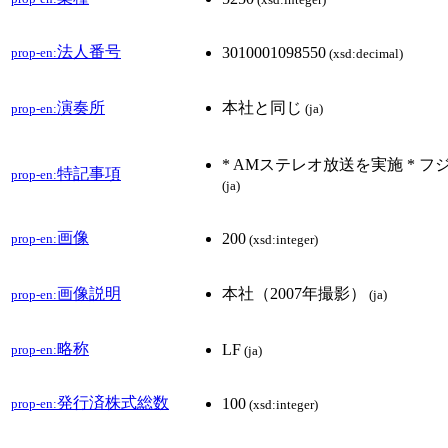
法人番号
3010001098550
prop-en:
(xsd:decimal)
演奏所
本社と同じ
prop-en:
(ja)
* AMステレオ放送を実施 *
特記事項
prop-en:
(ja)
画像
200
prop-en:
(xsd:integer)
画像説明
本社（2007年撮影）
prop-en:
(ja)
略称
LF
prop-en:
(ja)
発行済株式総数
100
prop-en:
(xsd:integer)