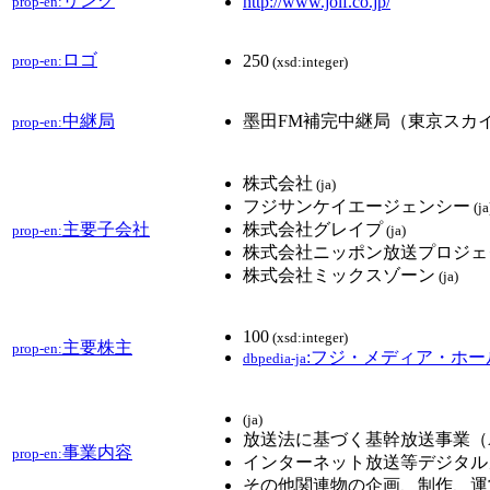
リンク
http://www.jolf.co.jp/
prop-en:
ロゴ
250
prop-en:
(xsd:integer)
中継局
墨田FM補完中継局（東京スカイツリー
prop-en:
株式会社
(ja)
フジサンケイエージェンシー
(ja
主要子会社
株式会社グレイプ
prop-en:
(ja)
株式会社ニッポン放送プロジェ
株式会社ミックスゾーン
(ja)
100
(xsd:integer)
主要株主
prop-en:
:フジ・メディア・ホ
dbpedia-ja
(ja)
放送法に基づく基幹放送事業（A
事業内容
prop-en:
インターネット放送等デジタル
その他関連物の企画、制作、運