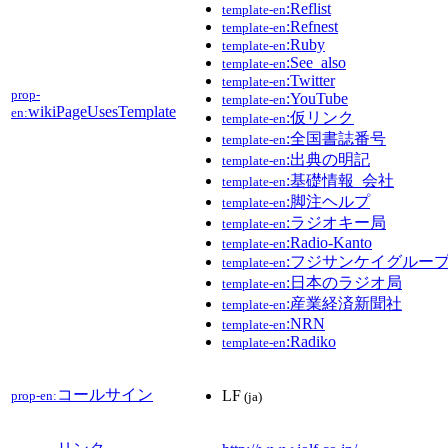
:Reflist
template-en
:Refnest
template-en
:Ruby
template-en
:See_also
template-en
:Twitter
template-en
prop-
:YouTube
template-en
wikiPageUsesTemplate
en:
:仮リンク
template-en
:全国書誌番号
template-en
:出典の明記
template-en
:基礎情報_会社
template-en
:脚注ヘルプ
template-en
:ラジオキー局
template-en
:Radio-Kanto
template-en
:フジサンケイグルー
template-en
:日本のラジオ局
template-en
:産業経済新聞社
template-en
:NRN
template-en
:Radiko
template-en
コールサイン
LF
prop-en:
(ja)