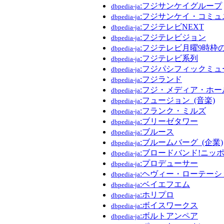
:フジサンケイグループ
dbpedia-ja
:フジサンケイ・コミ
dbpedia-ja
:フジテレビNEXT
dbpedia-ja
:フジテレビジョン
dbpedia-ja
:フジテレビ月曜9時枠
dbpedia-ja
:フジテレビ系列
dbpedia-ja
:フジパシフィックミュ
dbpedia-ja
:フジランド
dbpedia-ja
:フジ・メディア・ホ
dbpedia-ja
:フュージョン_(音楽)
dbpedia-ja
:フランク・ミルズ
dbpedia-ja
:ブリーゼタワー
dbpedia-ja
:ブルース
dbpedia-ja
:ブルームバーグ_(企業)
dbpedia-ja
:ブロードバンド!ニッ
dbpedia-ja
:プロデューサー
dbpedia-ja
:ヘヴィー・ローテーシ
dbpedia-ja
:ベイエフエム
dbpedia-ja
:ホリプロ
dbpedia-ja
:ボイスワークス
dbpedia-ja
:ボルトアンペア
dbpedia-ja