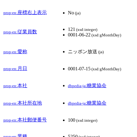
座標右上表示
No
prop-en:
(ja)
121
(xsd:integer)
従業員数
prop-en:
0001-06-22
(xsd:gMonthDay)
愛称
ニッポン放送
prop-en:
(ja)
月日
0001-07-15
prop-en:
(xsd:gMonthDay)
本社
:糖業協会
prop-en:
dbpedia-ja
本社所在地
:糖業協会
prop-en:
dbpedia-ja
本社郵便番号
100
prop-en:
(xsd:integer)
業種
5250
prop-en:
(xsd:integer)