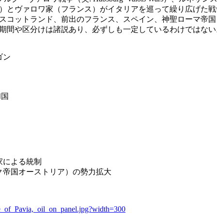
）とヴァロワ家（フランス）がイタリアを巡って繰り広げた戦
スコットランド、前出のフランス、スペイン、神聖ローマ帝国）も
期間や区分けは諸説あり、必ずしも一定しているわけではない
ゴン
和国
家による統制
ク帝国オーストリア）の勢力拡大
tle_of_Pavia,_oil_on_panel.jpg?width=300