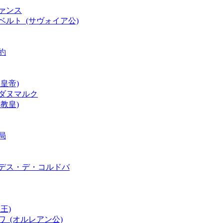
ァンス
ベルト_(サヴォイア公)
約
皇帝)
ダヌマルク
教皇)
局
ンデス・デ・コルドバ
王)
_(オルレアン公)