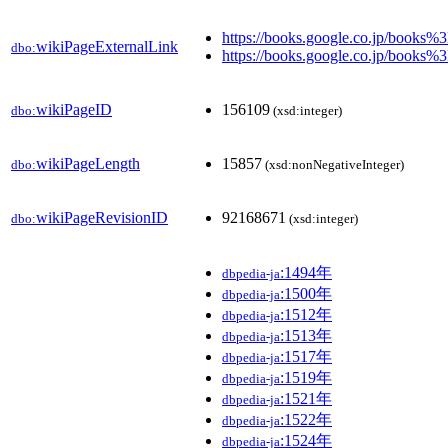
https://books.google.co.jp/boo
wikiPageExternalLink
dbo:
https://books.google.co.jp/bo
wikiPageID
156109
dbo:
(xsd:integer)
wikiPageLength
15857
dbo:
(xsd:nonNegativeInteger)
wikiPageRevisionID
92168671
dbo:
(xsd:integer)
:1494年
dbpedia-ja
:1500年
dbpedia-ja
:1512年
dbpedia-ja
:1513年
dbpedia-ja
:1517年
dbpedia-ja
:1519年
dbpedia-ja
:1521年
dbpedia-ja
:1522年
dbpedia-ja
:1524年
dbpedia-ja