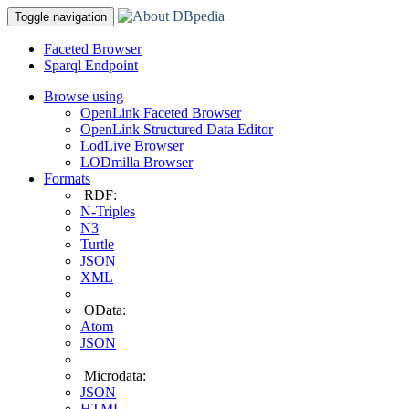
Toggle navigation
Faceted Browser
Sparql Endpoint
Browse using
OpenLink Faceted Browser
OpenLink Structured Data Editor
LodLive Browser
LODmilla Browser
Formats
RDF:
N-Triples
N3
Turtle
JSON
XML
OData:
Atom
JSON
Microdata:
JSON
HTML