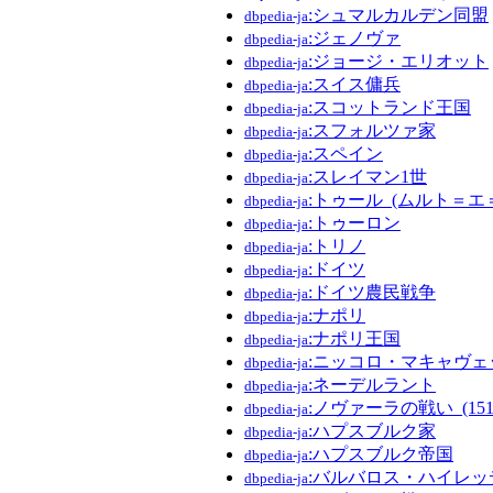
:シュマルカルデン同盟
dbpedia-ja
:ジェノヴァ
dbpedia-ja
:ジョージ・エリオット
dbpedia-ja
:スイス傭兵
dbpedia-ja
:スコットランド王国
dbpedia-ja
:スフォルツァ家
dbpedia-ja
:スペイン
dbpedia-ja
:スレイマン1世
dbpedia-ja
:トゥール_(ムルト＝エ
dbpedia-ja
:トゥーロン
dbpedia-ja
:トリノ
dbpedia-ja
:ドイツ
dbpedia-ja
:ドイツ農民戦争
dbpedia-ja
:ナポリ
dbpedia-ja
:ナポリ王国
dbpedia-ja
:ニッコロ・マキャヴェ
dbpedia-ja
:ネーデルラント
dbpedia-ja
:ノヴァーラの戦い_(151
dbpedia-ja
:ハプスブルク家
dbpedia-ja
:ハプスブルク帝国
dbpedia-ja
:バルバロス・ハイレッ
dbpedia-ja