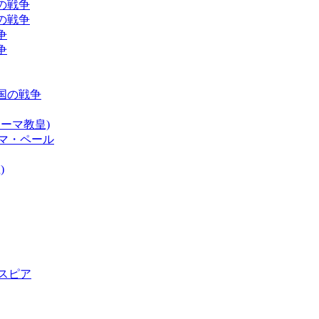
国の戦争
アの戦争
争
争
マ帝国の戦争
ローマ教皇)
マ・ペール
)
スピア