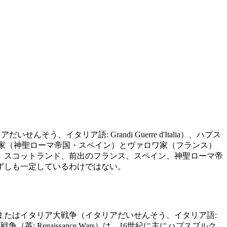
いせんそう、イタリア語: Grandi Guerre d'Italia）、ハプス
主にハプスブルク家（神聖ローマ帝国・スペイン）とヴァロワ家（フランス）
、スコットランド、前出のフランス、スペイン、神聖ローマ帝
必ずしも一定しているわけではない。
Italie）、またはイタリア大戦争（イタリアだいせんそう、イタリア語:
ネサンス戦争（英: Renaissance Wars）は、16世紀に主にハプスブルク