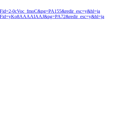
ks%3Fid=2-0cVoc_fmoC&pg=PA155&redir_esc=y&hl=ja
oks%3Fid=yKo8AAAAIAAJ&pg=PA72&redir_esc=y&hl=ja