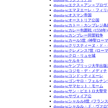
dbpedia-ja
:エクス＝アン＝プロヴ
dbpedia-ja
:エマヌエーレ・フィリ
dbpedia-ja
:オスマン帝国
dbpedia-ja
:オーストリア公国
dbpedia-ja
:カトー・カンブレジ条
dbpedia-ja
:カレー包囲戦_(1558年)
dbpedia-ja
:カンブレー同盟戦争
dbpedia-ja
:カール5世_(神聖ローマ
dbpedia-ja
:クリスティーヌ・ド・
dbpedia-ja
:クレメンス7世_(ローマ
dbpedia-ja
:クロ・リュセ城
dbpedia-ja
:ケルキラ
dbpedia-ja
:ケンブリッジ大学出版
dbpedia-ja
:コジモ・デ・メディチ
dbpedia-ja
:コンドッティエーレ
dbpedia-ja
:ゴンサロ・フェルナ
dbpedia-ja
:サマセット・モーム
dbpedia-ja
:サン・ピエトロ大聖堂
dbpedia-ja
:サヴォイア公
dbpedia-ja
:シャルル8世_(フランス
dbpedia-ja
:シャルル・ド・ヴァロワ
dbpedia-ja