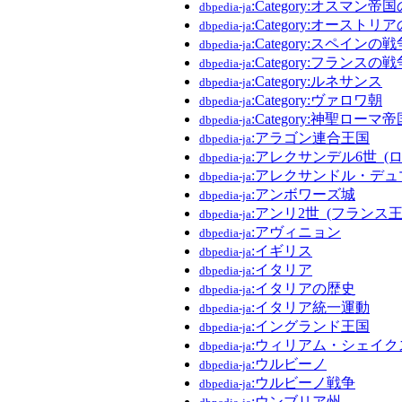
:Category:オスマン帝
dbpedia-ja
:Category:オーストリ
dbpedia-ja
:Category:スペインの戦
dbpedia-ja
:Category:フランスの戦
dbpedia-ja
:Category:ルネサンス
dbpedia-ja
:Category:ヴァロワ朝
dbpedia-ja
:Category:神聖ロー
dbpedia-ja
:アラゴン連合王国
dbpedia-ja
:アレクサンデル6世_(
dbpedia-ja
:アレクサンドル・デュ
dbpedia-ja
:アンボワーズ城
dbpedia-ja
:アンリ2世_(フランス王
dbpedia-ja
:アヴィニョン
dbpedia-ja
:イギリス
dbpedia-ja
:イタリア
dbpedia-ja
:イタリアの歴史
dbpedia-ja
:イタリア統一運動
dbpedia-ja
:イングランド王国
dbpedia-ja
:ウィリアム・シェイク
dbpedia-ja
:ウルビーノ
dbpedia-ja
:ウルビーノ戦争
dbpedia-ja
:ウンブリア州