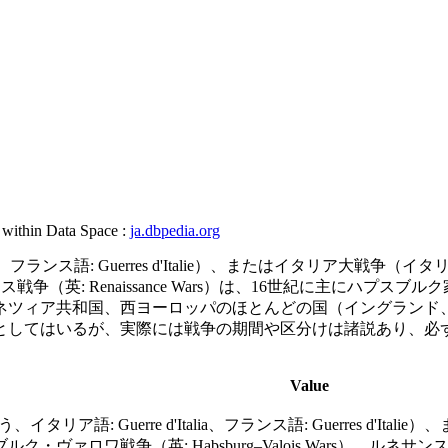
, within Data Space :
ja.dbpedia.org
フランス語: Guerres d'Italie）、またはイタリア大戦争（イタリアだ
、ルネサンス戦争（英: Renaissance Wars）は、16世紀に
ネツィア共和国、西ヨーロッパのほとんどの国（イングランド
9年としてはいるが、実際には戦争の期間や区分けは諸説あり、
Value
リア語: Guerre d'Italia、フランス語: Guerres d'
a）、ハプスブルク・ヴァロワ戦争（英: Habsburg–Valois Wars）、ル