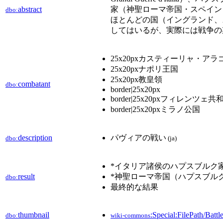
abstract
家（神聖ローマ帝国・スペイン
dbo:
ほとんどの国（イングランド、
してはいるが、実際には戦争の
25x20pxカスティーリャ・アラ
25x20pxナポリ王国
25x20px教皇領
combatant
dbo:
border|25x20px
border|25x20pxフィレンツェ共
border|25x20pxミラノ公国
description
パヴィアの戦い
dbo:
(ja)
*イタリア諸侯のハプスブルク
result
*神聖ローマ帝国（ハプスブル
dbo:
最終的な結果
thumbnail
:Special:FilePath/Bat
dbo:
wiki-commons