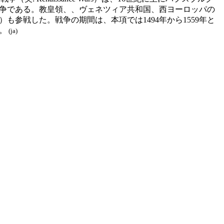
争である。教皇領、、ヴェネツィア共和国、西ヨーロッパの
参戦した。戦争の期間は、本項では1494年から1559年と
。
(ja)