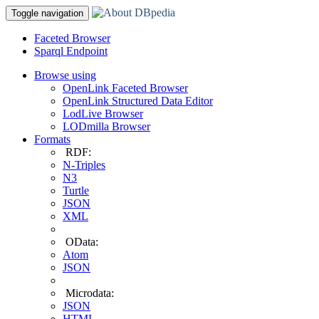
Toggle navigation
Faceted Browser
Sparql Endpoint
Browse using
OpenLink Faceted Browser
OpenLink Structured Data Editor
LodLive Browser
LODmilla Browser
Formats
RDF:
N-Triples
N3
Turtle
JSON
XML
OData:
Atom
JSON
Microdata:
JSON
HTML