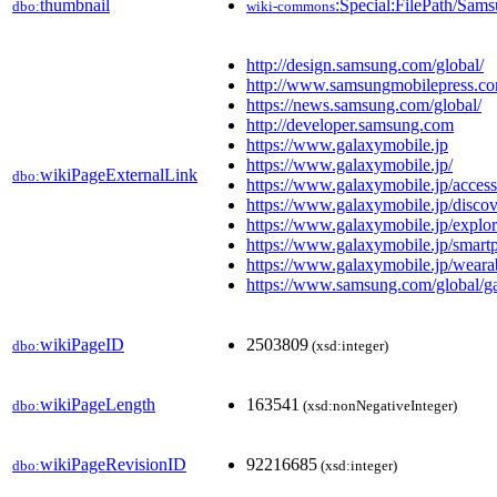
thumbnail
:Special:FilePath/Sa
dbo:
wiki-commons
http://design.samsung.com/global/
http://www.samsungmobilepress.co
https://news.samsung.com/global/
http://developer.samsung.com
https://www.galaxymobile.jp
https://www.galaxymobile.jp/
wikiPageExternalLink
dbo:
https://www.galaxymobile.jp/access
https://www.galaxymobile.jp/discove
https://www.galaxymobile.jp/explo
https://www.galaxymobile.jp/smart
https://www.galaxymobile.jp/weara
https://www.samsung.com/global/ga
wikiPageID
2503809
dbo:
(xsd:integer)
wikiPageLength
163541
dbo:
(xsd:nonNegativeInteger)
wikiPageRevisionID
92216685
dbo:
(xsd:integer)