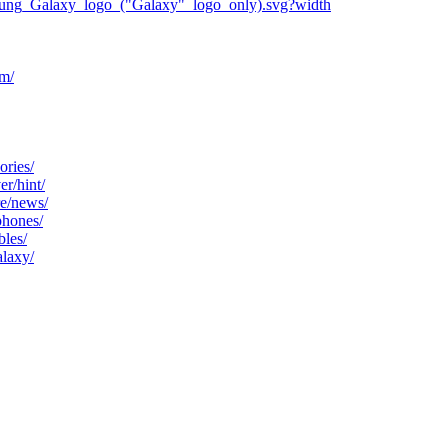
msung_Galaxy_logo_("Galaxy"_logo_only).svg?width
m/
ories/
r/hint/
re/news/
phones/
bles/
laxy/