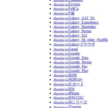
dbpedia-ja
:Exynos
dbpedia-ja
:FeliCa
dbpedia-ja
:F値
dbpedia-ja
:Galaxy_A32_5G
dbpedia-ja
:Galaxy_Experience
dbpedia-ja
:Galaxy_Harajuku
dbpedia-ja
:Galaxy_Nexus
dbpedia-ja
:Galaxy_S21
dbpedia-ja
:Galaxy_S6_edge_(SoftB
dbpedia-ja
:Galaxyブラウザ
dbpedia-ja
:Gmail
dbpedia-ja
:Google
dbpedia-ja
:Google_Duo
dbpedia-ja
:Google_Nexus
dbpedia-ja
:Google_Pay
dbpedia-ja
:Google_Play
dbpedia-ja
:HDR
dbpedia-ja
:HDR10+
dbpedia-ja
:ICカード
dbpedia-ja
:IOS
dbpedia-ja
:IPhone
dbpedia-ja
:ISW11SC
dbpedia-ja
:ISシリーズ
dbpedia-ja
:ITmedia
dbpedia-ja