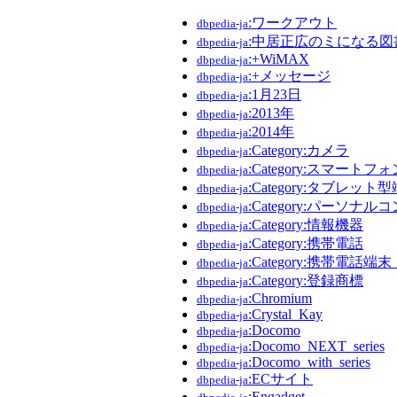
:ワークアウト
dbpedia-ja
:中居正広のミになる図
dbpedia-ja
:+WiMAX
dbpedia-ja
:+メッセージ
dbpedia-ja
:1月23日
dbpedia-ja
:2013年
dbpedia-ja
:2014年
dbpedia-ja
:Category:カメラ
dbpedia-ja
:Category:スマートフォ
dbpedia-ja
:Category:タブレット
dbpedia-ja
:Category:パーソナ
dbpedia-ja
:Category:情報機器
dbpedia-ja
:Category:携帯電話
dbpedia-ja
:Category:携帯電話端
dbpedia-ja
:Category:登録商標
dbpedia-ja
:Chromium
dbpedia-ja
:Crystal_Kay
dbpedia-ja
:Docomo
dbpedia-ja
:Docomo_NEXT_series
dbpedia-ja
:Docomo_with_series
dbpedia-ja
:ECサイト
dbpedia-ja
:Engadget