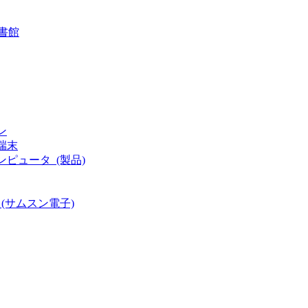
書館
ン
型端末
ルコンピュータ_(製品)
末_(サムスン電子)