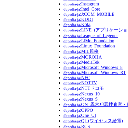
:Instagram
dbpedia-ja
:Intel_Core
dbpedia-ja
:J:COM_MOBILE
dbpedia-ja
:KDDI
dbpedia-ja
:Kōki,
dbpedia-ja
:LINE_(アプリケーショ
dbpedia-ja
:League_of_Legends
dbpedia-ja
:LiMo_Foundation
dbpedia-ja
:Linux_Foundation
dbpedia-ja
:MIL規格
dbpedia-ja
:MOROHA
dbpedia-ja
:MediaTek
dbpedia-ja
:Microsoft_Windows_8
dbpedia-ja
:Microsoft_Windows_RT
dbpedia-ja
:NFC
dbpedia-ja
:NOTTV
dbpedia-ja
:NTTドコモ
dbpedia-ja
:Nexus_10
dbpedia-ja
:Nexus_S
dbpedia-ja
:ON_異常犯罪捜査官
dbpedia-ja
:OPPO
dbpedia-ja
:One_UI
dbpedia-ja
:Qi_(ワイヤレス給電)
dbpedia-ja
:RCS
dbpedia-ja