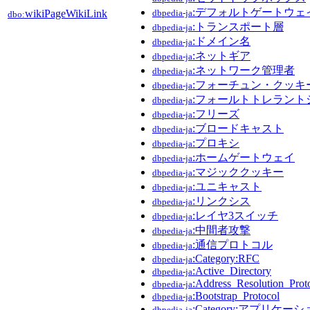
:デフォルトゲートウェ
wikiPageWikiLink
dbpedia-ja
dbo:
:トランスポート層
dbpedia-ja
:ドメイン名
dbpedia-ja
:ネットギア
dbpedia-ja
:ネットワーク管理者
dbpedia-ja
:フォーチュン・クッキ
dbpedia-ja
:フォールトトレラント
dbpedia-ja
:フリーズ
dbpedia-ja
:ブロードキャスト
dbpedia-ja
:プロキシ
dbpedia-ja
:ホームゲートウェイ
dbpedia-ja
:マジッククッキー
dbpedia-ja
:ユニキャスト
dbpedia-ja
:リンクシス
dbpedia-ja
:レイヤ3スイッチ
dbpedia-ja
:中間者攻撃
dbpedia-ja
:通信プロトコル
dbpedia-ja
:Category:RFC
dbpedia-ja
:Active_Directory
dbpedia-ja
:Address_Resolution_Prot
dbpedia-ja
:Bootstrap_Protocol
dbpedia-ja
:Category:アプリケ
dbpedia-ja