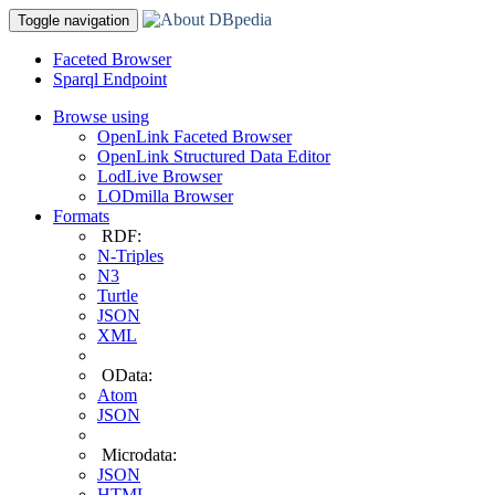
Toggle navigation
Faceted Browser
Sparql Endpoint
Browse using
OpenLink Faceted Browser
OpenLink Structured Data Editor
LodLive Browser
LODmilla Browser
Formats
RDF:
N-Triples
N3
Turtle
JSON
XML
OData:
Atom
JSON
Microdata:
JSON
HTML