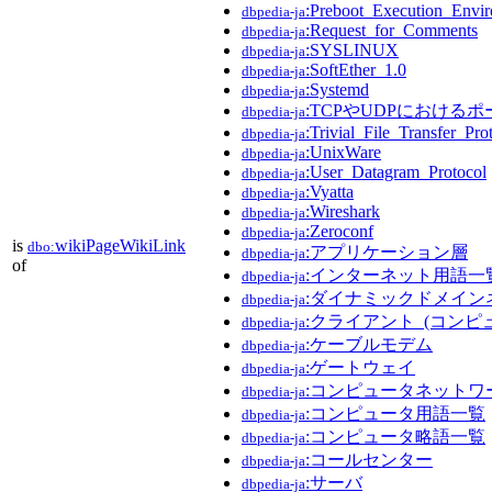
:Preboot_Execution_Envi
dbpedia-ja
:Request_for_Comments
dbpedia-ja
:SYSLINUX
dbpedia-ja
:SoftEther_1.0
dbpedia-ja
:Systemd
dbpedia-ja
:TCPやUDPにおける
dbpedia-ja
:Trivial_File_Transfer_Pro
dbpedia-ja
:UnixWare
dbpedia-ja
:User_Datagram_Protocol
dbpedia-ja
:Vyatta
dbpedia-ja
:Wireshark
dbpedia-ja
:Zeroconf
dbpedia-ja
is
wikiPageWikiLink
dbo:
:アプリケーション層
dbpedia-ja
of
:インターネット用語一
dbpedia-ja
:ダイナミックドメイン
dbpedia-ja
:クライアント_(コンピ
dbpedia-ja
:ケーブルモデム
dbpedia-ja
:ゲートウェイ
dbpedia-ja
:コンピュータネットワ
dbpedia-ja
:コンピュータ用語一覧
dbpedia-ja
:コンピュータ略語一覧
dbpedia-ja
:コールセンター
dbpedia-ja
:サーバ
dbpedia-ja