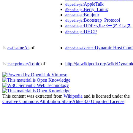
:AppleTalk
dbpedia-ja
:Berry_Linux
dbpedia-ja
:Bonjour
dbpedia-ja
:Bootstrap_Protocol
dbpedia-ja
:UDPヘルパーアドレス
dbpedia-ja
:DHCP
dbpedia-ja
is
sameAs
of
:Dynamic Host Confi
owl:
dbpedia-wikidata
is
primaryTopic
of
http://ja.wikipedia.org/wiki/Dynam
foaf:
This content was extracted from
Wikipedia
and is licensed under the
Creative Commons Attribution-ShareAlike 3.0 Unported License