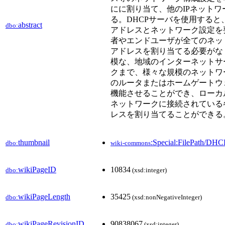
にに割り当て、他のIPネット
る。DHCPサーバを使用すると
abstract
dbo:
アドレスとネットワーク設定を
者やエンドユーザが全てのネッ
アドレスを割り当てる必要がなく
模な、地域のインターネットサ
クまで、様々な規模のネットワ
のルータまたはホームゲートウ
機能させることができ、ローカ
ネットワークに接続されている
レスを割り当てることができる
thumbnail
:Special:FilePath/DHC
dbo:
wiki-commons
wikiPageID
10834
dbo:
(xsd:integer)
wikiPageLength
35425
dbo:
(xsd:nonNegativeInteger)
wikiPageRevisionID
90838067
dbo:
(xsd:integer)