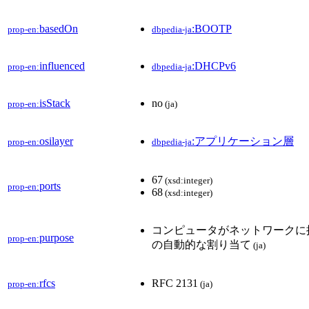
basedOn
:BOOTP
prop-en:
dbpedia-ja
influenced
:DHCPv6
prop-en:
dbpedia-ja
isStack
no
prop-en:
(ja)
osilayer
:アプリケーション層
prop-en:
dbpedia-ja
67
(xsd:integer)
ports
prop-en:
68
(xsd:integer)
コンピュータがネットワークに
purpose
prop-en:
の自動的な割り当て
(ja)
rfcs
RFC 2131
prop-en:
(ja)