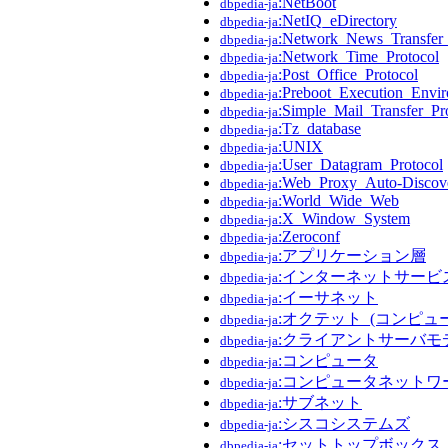
:NetBoot
dbpedia-ja
:NetIQ_eDirectory
dbpedia-ja
:Network_News_Transfer_
dbpedia-ja
:Network_Time_Protocol
dbpedia-ja
:Post_Office_Protocol
dbpedia-ja
:Preboot_Execution_Envi
dbpedia-ja
:Simple_Mail_Transfer_Pr
dbpedia-ja
:Tz_database
dbpedia-ja
:UNIX
dbpedia-ja
:User_Datagram_Protocol
dbpedia-ja
:Web_Proxy_Auto-Discove
dbpedia-ja
:World_Wide_Web
dbpedia-ja
:X_Window_System
dbpedia-ja
:Zeroconf
dbpedia-ja
:アプリケーション層
dbpedia-ja
:インターネットサービ
dbpedia-ja
:イーサネット
dbpedia-ja
:オクテット_(コンピュ
dbpedia-ja
:クライアントサーバモ
dbpedia-ja
:コンピュータ
dbpedia-ja
:コンピュータネットワ
dbpedia-ja
:サブネット
dbpedia-ja
:シスコシステムズ
dbpedia-ja
:セットトップボックス
dbpedia-ja