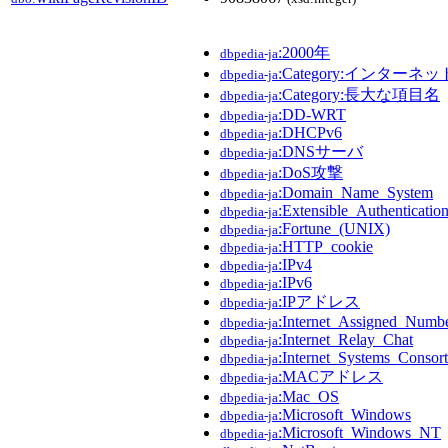
:2000年
dbpedia-ja
:Category:インターネ
dbpedia-ja
:Category:長大な項目名
dbpedia-ja
:DD-WRT
dbpedia-ja
:DHCPv6
dbpedia-ja
:DNSサーバ
dbpedia-ja
:DoS攻撃
dbpedia-ja
:Domain_Name_System
dbpedia-ja
:Extensible_Authenticatio
dbpedia-ja
:Fortune_(UNIX)
dbpedia-ja
:HTTP_cookie
dbpedia-ja
:IPv4
dbpedia-ja
:IPv6
dbpedia-ja
:IPアドレス
dbpedia-ja
:Internet_Assigned_Numbe
dbpedia-ja
:Internet_Relay_Chat
dbpedia-ja
:Internet_Systems_Consor
dbpedia-ja
:MACアドレス
dbpedia-ja
:Mac_OS
dbpedia-ja
:Microsoft_Windows
dbpedia-ja
:Microsoft_Windows_NT
dbpedia-ja