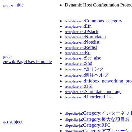
title
Dynamic Host Configuration Protoc
prop-en:
:Commons_category
template-en
:Efn
template-en
:IPstack
template-en
:Normdaten
template-en
:Notelist
template-en
:Reflist
template-en
:Rp
template-en
prop-
:See_also
template-en
wikiPageUsesTemplate
en:
:Snd
template-en
:仮リンク
template-en
:脚注ヘルプ
template-en
:Infobox_networking_pro
template-en
:OSI
template-en
:Start_date_and_age
template-en
:Unordered_list
template-en
:Category:インターネ
dbpedia-ja
:Category:長大な項目名
dbpedia-ja
subject
dct:
:Category:RFC
dbpedia-ja
:Category:アプリケ
dbpedia-ja