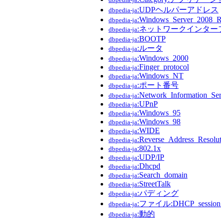
:UDPヘルパーアドレス
dbpedia-ja
:Windows_Server_2008_
dbpedia-ja
:ネットワークインター
dbpedia-ja
:BOOTP
dbpedia-ja
:ルータ
dbpedia-ja
:Windows_2000
dbpedia-ja
:Finger_protocol
dbpedia-ja
:Windows_NT
dbpedia-ja
:ポート番号
dbpedia-ja
:Network_Information_Ser
dbpedia-ja
:UPnP
dbpedia-ja
:Windows_95
dbpedia-ja
:Windows_98
dbpedia-ja
:WIDE
dbpedia-ja
:Reverse_Address_Resolut
dbpedia-ja
:802.1x
dbpedia-ja
:UDP/IP
dbpedia-ja
:Dhcpd
dbpedia-ja
:Search_domain
dbpedia-ja
:StreetTalk
dbpedia-ja
:パディング
dbpedia-ja
:ファイル:DHCP_session.
dbpedia-ja
:動的
dbpedia-ja