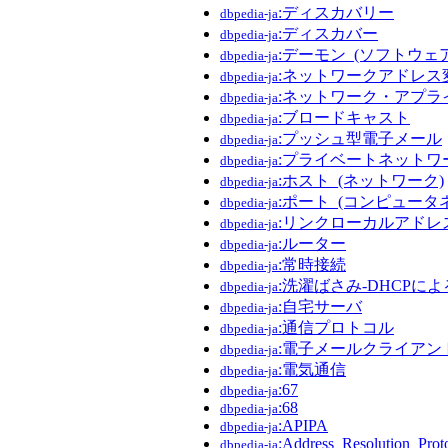
:ディスカバリー
dbpedia-ja
:ディスカバー
dbpedia-ja
:デーモン_(ソフトウェア
dbpedia-ja
:ネットワークアドレス
dbpedia-ja
:ネットワーク・アプラ
dbpedia-ja
:ブロードキャスト
dbpedia-ja
:プッシュ型電子メール
dbpedia-ja
:プライベートネットワ
dbpedia-ja
:ホスト_(ネットワーク)
dbpedia-ja
:ポート_(コンピュータ
dbpedia-ja
:リンクローカルアドレ
dbpedia-ja
:ルーター
dbpedia-ja
:常時接続
dbpedia-ja
:洗濯ばさみ-DHCPに
dbpedia-ja
:自宅サーバ
dbpedia-ja
:通信プロトコル
dbpedia-ja
:電子メールクライアン
dbpedia-ja
:電気通信
dbpedia-ja
:67
dbpedia-ja
:68
dbpedia-ja
:APIPA
dbpedia-ja
:Address_Resolution_Prot
dbpedia-ja