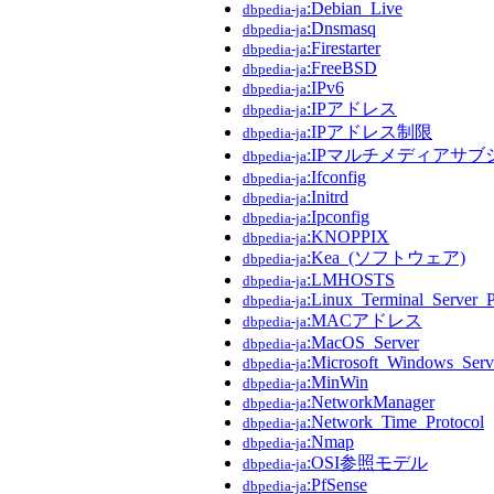
:Debian_Live
dbpedia-ja
:Dnsmasq
dbpedia-ja
:Firestarter
dbpedia-ja
:FreeBSD
dbpedia-ja
:IPv6
dbpedia-ja
:IPアドレス
dbpedia-ja
:IPアドレス制限
dbpedia-ja
:IPマルチメディアサブ
dbpedia-ja
:Ifconfig
dbpedia-ja
:Initrd
dbpedia-ja
:Ipconfig
dbpedia-ja
:KNOPPIX
dbpedia-ja
:Kea_(ソフトウェア)
dbpedia-ja
:LMHOSTS
dbpedia-ja
:Linux_Terminal_Server_P
dbpedia-ja
:MACアドレス
dbpedia-ja
:MacOS_Server
dbpedia-ja
:Microsoft_Windows_Ser
dbpedia-ja
:MinWin
dbpedia-ja
:NetworkManager
dbpedia-ja
:Network_Time_Protocol
dbpedia-ja
:Nmap
dbpedia-ja
:OSI参照モデル
dbpedia-ja
:PfSense
dbpedia-ja