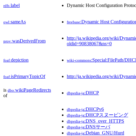
label
Dynamic Host Configuration Protoc
rdfs:
sameAs
:Dynamic Host Configuration
owl:
freebase
http://ja.wikipedia.org/wiki/Dynam
wasDerivedFrom
prov:
oldid=90838067&ns=0
depiction
:Special:FilePath/DHC
foaf:
wiki-commons
isPrimaryTopicOf
http://ja.wikipedia.org/wiki/Dynam
foaf:
is
wikiPageRedirects
dbo:
:DHCP
dbpedia-ja
of
:DHCPv6
dbpedia-ja
:DHCPスヌーピング
dbpedia-ja
:DNS_over_HTTPS
dbpedia-ja
:DNSサーバ
dbpedia-ja
:Debian_GNU/Hurd
dbpedia-ja