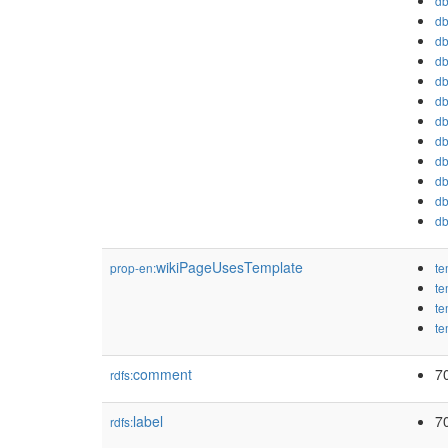
db
db
db
db
db
db
db
db
db
db
db
db
wikiPageUsesTemplate
prop-en:
te
te
te
te
comment
7
rdfs:
label
7
rdfs: