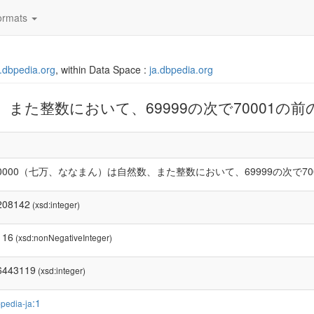
rmats
ja.dbpedia.org
, within Data Space :
ja.dbpedia.org
、また整数において、69999の次で70001の
0000（七万、ななまん）は自然数、また整数において、69999の次で7
208142
(xsd:integer)
116
(xsd:nonNegativeInteger)
6443119
(xsd:integer)
:1
pedia-ja