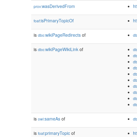
wasDerivedFrom
h
prov:
isPrimaryTopicOf
ht
foaf:
is
wikiPageRedirects
of
dbo:
db
is
wikiPageWikiLink
of
dbo:
db
db
db
db
db
db
db
db
db
db
is
sameAs
of
owl:
db
is
primaryTopic
of
ht
foaf: