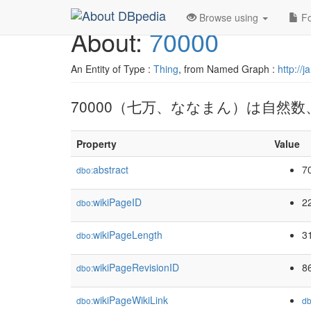
Browse using
Fo
About:
70000
An Entity of Type :
Thing
, from Named Graph :
http://
70000（七万、ななまん）は自然数
Property
Value
abstract
7
dbo:
wikiPageID
2
dbo:
wikiPageLength
3
dbo:
wikiPageRevisionID
8
dbo:
wikiPageWikiLink
dbo:
db