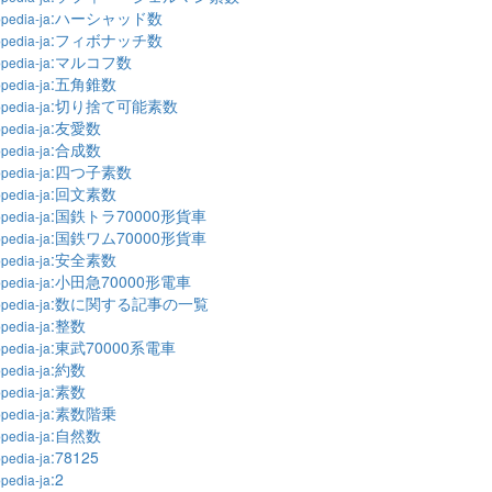
:ハーシャッド数
pedia-ja
:フィボナッチ数
pedia-ja
:マルコフ数
pedia-ja
:五角錐数
pedia-ja
:切り捨て可能素数
pedia-ja
:友愛数
pedia-ja
:合成数
pedia-ja
:四つ子素数
pedia-ja
:回文素数
pedia-ja
:国鉄トラ70000形貨車
pedia-ja
:国鉄ワム70000形貨車
pedia-ja
:安全素数
pedia-ja
:小田急70000形電車
pedia-ja
:数に関する記事の一覧
pedia-ja
:整数
pedia-ja
:東武70000系電車
pedia-ja
:約数
pedia-ja
:素数
pedia-ja
:素数階乗
pedia-ja
:自然数
pedia-ja
:78125
pedia-ja
:2
pedia-ja