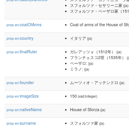
スフォルツァ・セサリーニ家
(ja)
スフォルツァ・ペーザロ家（151
coatOfArms
Coat of arms of the House of Sf
prop-en:
country
イタリア
prop-en:
(ja)
finalRuler
ガレアッツォ（1512年）
prop-en:
(ja)
フランチェスコ2世（1535年）
(j
ペーザロ:
(ja)
ミラノ:
(ja)
founder
ムーツィオ・アッテンドロ
prop-en:
(ja)
imageSize
150
prop-en:
(xsd:integer)
nativeName
House of Sforza
prop-en:
(ja)
surname
スフォルツァ家
prop-en:
(ja)