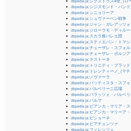
:シクストゥス4世_(ロ
dbpedia-ja
:シジスモンド・パン
dbpedia-ja
:シニョリーア
dbpedia-ja
:シュヴァーベン戦争
dbpedia-ja
:ジャン・ガレアッツ
dbpedia-ja
:ジローラモ・ディルー
dbpedia-ja
:スカラ座バレエ団
dbpedia-ja
:スティエパン・トマシ
dbpedia-ja
:チェーザレ・スフォル
dbpedia-ja
:チェーザレ・ボルジア
dbpedia-ja
:テストーネ
dbpedia-ja
:トリニティ・ブラッド
dbpedia-ja
:トレンティーノ_(マチ
dbpedia-ja
:ノヴァーラ
dbpedia-ja
:バッティスタ・スフ
dbpedia-ja
:バルベリーニ広場
dbpedia-ja
:パラッツォ・バルベリ
dbpedia-ja
:パルマ
dbpedia-ja
:ビアンカ・マリア・
dbpedia-ja
:ビアンカ・マリーア
dbpedia-ja
:ビショーネ
dbpedia-ja
:ピアチェンツァ
dbpedia-ja
:フィレンツェ
dbpedia-ja