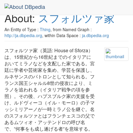
About:
スフォルツァ家
An Entity of Type :
Thing
, from Named Graph :
http://ja.dbpedia.org
, within Data Space :
ja.dbpedia.org
スフォルツァ家（英語: House of Sforza）
は、15世紀から16世紀までのイタリアに
おいてミラノなどを支配した家である。宮
廷に学者や芸術家を集め、学芸を保護し、
ルネサンスのパトロンとして知られる。フ
ランス国王シャルル8世の侵攻により、ミ
ラノを追われる（イタリア戦争の項を参
照）。その後、ハプスブルク家の支援を受
け、ルドヴィーコ（イル・モーロ）の子マ
ッシミリアーノが一時ミラノ公を継ぐ。名
のスフォルツァとはフランチェスコの父で
あるムツィオ・アッテンドロの呼び名
で、”何事をも成し遂げる者”を意味する。