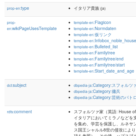
type
イタリア貴族
prop-en:
(ja)
:Flagicon
prop-
template-en
wikiPageUsesTemplate
:Normdaten
en:
template-en
:仮リンク
template-en
:Infobox_noble_hous
template-en
:Bulleted_list
template-en
:Familytree
template-en
:Familytree/end
template-en
:Familytree/start
template-en
:Start_date_and_age
template-en
subject
:Category:スフォルツ
dct:
dbpedia-ja
:Category:傭兵
dbpedia-ja
:Category:芸術のパト
dbpedia-ja
comment
スフォルツァ家（英語: House o
rdfs:
イタリアにおいてミラノなどを
を集め、学芸を保護し、ルネサ
ス国王シャルル8世の侵攻によ
項を参照）。その後、ハプスブ