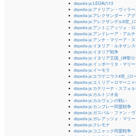
:LEGAの13
dbpedia-ja
:アドリアン・ヴィラー
dbpedia-ja
:アレクサンダー・ア
dbpedia-ja
:アレクサンデル6世_(
dbpedia-ja
:アントニアッツォ・
dbpedia-ja
:アンドレーア・アル
dbpedia-ja
:アンナ・マリーア・
dbpedia-ja
:イタリア・ルネサンス
dbpedia-ja
:イタリア戦争
dbpedia-ja
:イタリア王国_(神聖ロ
dbpedia-ja
:イッポーリタ・マリ
dbpedia-ja
:イーモラ
dbpedia-ja
:エウゲニウス4世_(ロ
dbpedia-ja
:エミリア＝ロマーニャ
dbpedia-ja
:カテリーナ・スフォル
dbpedia-ja
:カルトジオ会
dbpedia-ja
:カルヴェンの戦い
dbpedia-ja
:カンブレー同盟戦争
dbpedia-ja
:ガスパル・ファン・
dbpedia-ja
:ガレアッツォ・マリ
dbpedia-ja
:クレモナ
dbpedia-ja
:コニャック同盟戦争
dbpedia-ja