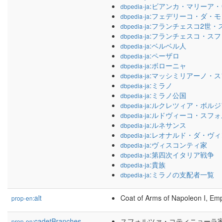
:ビアンカ・マリーア
dbpedia-ja
:フェデリーコ・ダ・
dbpedia-ja
:フランチェスコ2世・
dbpedia-ja
:フランチェスコ・ス
dbpedia-ja
:ベルベル人
dbpedia-ja
:ペーザロ
dbpedia-ja
:ボローニャ
dbpedia-ja
:マッシミリアーノ・
dbpedia-ja
:ミラノ
dbpedia-ja
:ミラノ公国
dbpedia-ja
:ルクレツィア・ボルジ
dbpedia-ja
:ルドヴィーコ・スフ
dbpedia-ja
:ルネサンス
dbpedia-ja
:レオナルド・ダ・ヴィ
dbpedia-ja
:ヴィスコンティ家
dbpedia-ja
:第四次イタリア戦争
dbpedia-ja
:貴族
dbpedia-ja
:ミラノの支配者一覧
dbpedia-ja
alt
Coat of Arms of Napoleon I, Emp
prop-en:
cadetBranches
スフォルツァ・コティニョーラ家
prop-en: