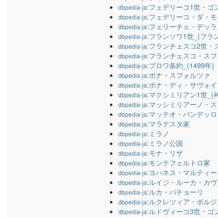
:フェデリーコ1世・ゴ
dbpedia-ja
:フェデリーコ・ダ・
dbpedia-ja
:フェリーチェ・デッ
dbpedia-ja
:フランソワ1世_(フラ
dbpedia-ja
:フランチェスコ2世・
dbpedia-ja
:フランチェスコ・ス
dbpedia-ja
:ブロワ条約_(1499年)
dbpedia-ja
:ボナ・スフォルツァ
dbpedia-ja
:ボナ・ディ・サヴォイ
dbpedia-ja
:マクシミリアン1世_(
dbpedia-ja
:マッシミリアーノ・
dbpedia-ja
:マッテオ・バンデッロ
dbpedia-ja
:マラテスタ家
dbpedia-ja
:ミラノ
dbpedia-ja
:ミラノ公国
dbpedia-ja
:モナ・リザ
dbpedia-ja
:モンテフェルトロ家
dbpedia-ja
:ヨハネス・マルティー
dbpedia-ja
:ルイジ・ルーカ・カ
dbpedia-ja
:ルカ・パチョーリ
dbpedia-ja
:ルクレツィア・ボルジ
dbpedia-ja
:ルドヴィーコ3世・ゴ
dbpedia-ja