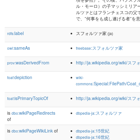
ル・モーロ）の子マッシミリア
ルツァとはフランチェスコの父
で、”何事をも成し遂げる者”を
label
スフォルツァ家
rdfs:
(ja)
sameAs
:スフォルツァ家
owl:
freebase
wasDerivedFrom
http://ja.wikipedia.org/wik
prov:
depiction
foaf:
wiki-
:Special:FilePath/Coat
commons
isPrimaryTopicOf
http://ja.wikipedia.org/wiki
foaf:
is
wikiPageRedirects
:スフォルツァ
dbo:
dbpedia-ja
of
is
wikiPageWikiLink
of
:15世紀
dbo:
dbpedia-ja
:16世紀
dbpedia-ja