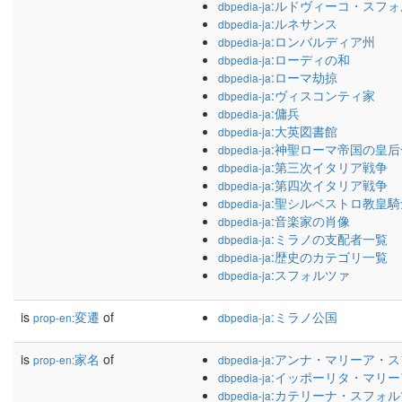
:ルドヴィーコ・スフ
dbpedia-ja
:ルネサンス
dbpedia-ja
:ロンバルディア州
dbpedia-ja
:ローディの和
dbpedia-ja
:ローマ劫掠
dbpedia-ja
:ヴィスコンティ家
dbpedia-ja
:傭兵
dbpedia-ja
:大英図書館
dbpedia-ja
:神聖ローマ帝国の皇后
dbpedia-ja
:第三次イタリア戦争
dbpedia-ja
:第四次イタリア戦争
dbpedia-ja
:聖シルベストロ教皇
dbpedia-ja
:音楽家の肖像
dbpedia-ja
:ミラノの支配者一覧
dbpedia-ja
:歴史のカテゴリ一覧
dbpedia-ja
:スフォルツァ
dbpedia-ja
is
変遷
of
:ミラノ公国
prop-en:
dbpedia-ja
is
家名
of
:アンナ・マリーア・
prop-en:
dbpedia-ja
:イッポーリタ・マリ
dbpedia-ja
:カテリーナ・スフォル
dbpedia-ja