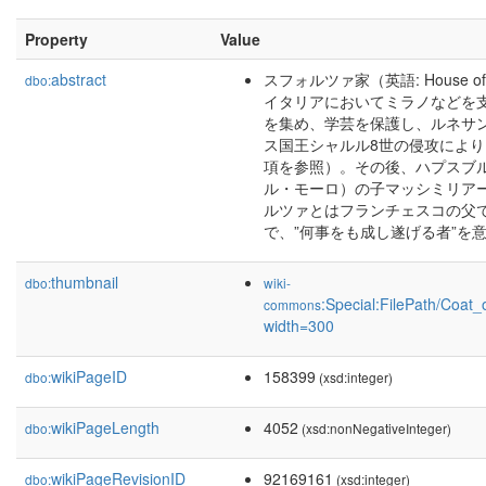
Property
Value
abstract
スフォルツァ家（英語: House o
dbo:
イタリアにおいてミラノなどを
を集め、学芸を保護し、ルネサ
ス国王シャルル8世の侵攻によ
項を参照）。その後、ハプスブ
ル・モーロ）の子マッシミリア
ルツァとはフランチェスコの父
で、”何事をも成し遂げる者”を
thumbnail
dbo:
wiki-
:Special:FilePath/Coat
commons
width=300
wikiPageID
158399
dbo:
(xsd:integer)
wikiPageLength
4052
dbo:
(xsd:nonNegativeInteger)
wikiPageRevisionID
92169161
dbo:
(xsd:integer)