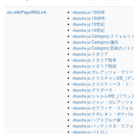
wikiPageWikiLink
:1500年
dbo:
dbpedia-ja
:1508年
dbpedia-ja
:15世紀
dbpedia-ja
:16世紀
dbpedia-ja
:Category:スフォルツ
dbpedia-ja
:Category:傭兵
dbpedia-ja
:Category:芸術のパト
dbpedia-ja
:イタリア
dbpedia-ja
:イタリア戦争
dbpedia-ja
:イタリア戦役
dbpedia-ja
:ガレアッツォ・マリ
dbpedia-ja
:クリスチャン2世_(デ
dbpedia-ja
:クリスティーヌ・ド
dbpedia-ja
:グラダーラ
dbpedia-ja
:シャルル8世_(フラン
dbpedia-ja
:ジャン・ガレアッツ
dbpedia-ja
:セラフィナ・スフォル
dbpedia-ja
:ナポレオン・ボナパル
dbpedia-ja
:ハプスブルク家
dbpedia-ja
:バッティスタ・スフ
dbpedia-ja
:パトロン
dbpedia-ja