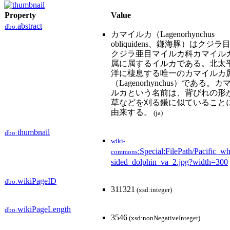
Property
Value
abstract
dbo:
カマイルカ（Lagenorhynchus
obliquidens、鎌海豚）はクジラ
クジラ亜目マイルカ科カマイル
属に属するイルカである。北太
洋に棲息する唯一のカマイルカ
（Lagenorhynchus）である。カ
ルカという名前は、背びれの形
草などを刈る鎌に似ていること
由来する。
(ja)
thumbnail
dbo:
wiki-
:Special:FilePath/Pacific_wh
commons
sided_dolphin_va_2.jpg?width=300
wikiPageID
dbo:
311321
(xsd:integer)
wikiPageLength
dbo:
3546
(xsd:nonNegativeInteger)