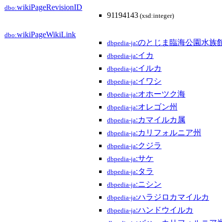
wikiPageRevisionID
dbo:
91194143
(xsd:integer)
wikiPageWikiLink
dbo:
:のとじま臨海公園水族
dbpedia-ja
:イカ
dbpedia-ja
:イルカ
dbpedia-ja
:イワシ
dbpedia-ja
:オホーツク海
dbpedia-ja
:オレゴン州
dbpedia-ja
:カマイルカ属
dbpedia-ja
:カリフォルニア州
dbpedia-ja
:クジラ
dbpedia-ja
:サケ
dbpedia-ja
:タラ
dbpedia-ja
:ニシン
dbpedia-ja
:ハラジロカマイルカ
dbpedia-ja
:ハンドウイルカ
dbpedia-ja