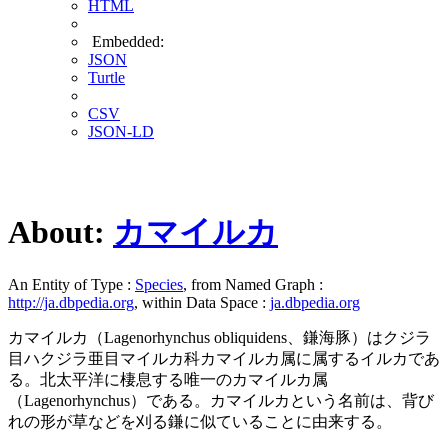
HTML
Embedded:
JSON
Turtle
CSV
JSON-LD
About:
カマイルカ
An Entity of Type :
Species
, from Named Graph :
http://ja.dbpedia.org
, within Data Space :
ja.dbpedia.org
カマイルカ（Lagenorhynchus obliquidens、鎌海豚）はクジラ
目ハクジラ亜目マイルカ科カマイルカ属に属するイルカであ
る。北太平洋に棲息する唯一のカマイルカ属
（Lagenorhynchus）である。カマイルカという名前は、背び
れの形が草などを刈る鎌に似ていることに由来する。