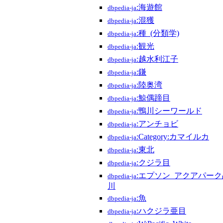
:海遊館
dbpedia-ja
:混獲
dbpedia-ja
:種_(分類学)
dbpedia-ja
:観光
dbpedia-ja
:越水利江子
dbpedia-ja
:鎌
dbpedia-ja
:陸奥湾
dbpedia-ja
:鯨偶蹄目
dbpedia-ja
:鴨川シーワールド
dbpedia-ja
:アンチョビ
dbpedia-ja
:Category:カマイルカ
dbpedia-ja
:東北
dbpedia-ja
:クジラ目
dbpedia-ja
:エプソン_アクアパーク
dbpedia-ja
川
:魚
dbpedia-ja
:ハクジラ亜目
dbpedia-ja