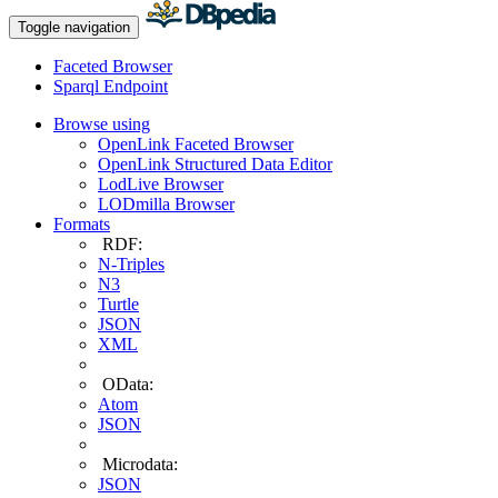
Toggle navigation
Faceted Browser
Sparql Endpoint
Browse using
OpenLink Faceted Browser
OpenLink Structured Data Editor
LodLive Browser
LODmilla Browser
Formats
RDF:
N-Triples
N3
Turtle
JSON
XML
OData:
Atom
JSON
Microdata:
JSON