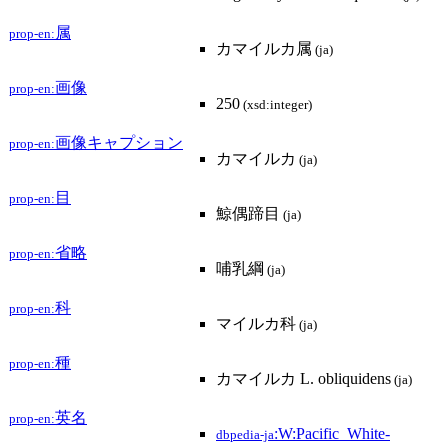
属
prop-en:
カマイルカ属
(ja)
画像
prop-en:
250
(xsd:integer)
画像キャプション
prop-en:
カマイルカ
(ja)
目
prop-en:
鯨偶蹄目
(ja)
省略
prop-en:
哺乳綱
(ja)
科
prop-en:
マイルカ科
(ja)
種
prop-en:
カマイルカ L. obliquidens
(ja)
英名
prop-en:
:W:Pacific_White-
dbpedia-ja