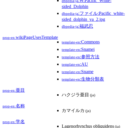
:W:Pacific_White-
dbpedia-ja
sided_Dolphin
:ファイル:Pacific_white-
dbpedia-ja
sided_dolphin_va_2.jpg
:福武忍
dbpedia-ja
wikiPageUsesTemplate
prop-en:
:Commons
template-en
:Snamei
template-en
:参照方法
template-en
:AU
template-en
:Sname
template-en
:生物分類表
template-en
亜目
prop-en:
ハクジラ亜目
(ja)
名称
prop-en:
カマイルカ
(ja)
学名
prop-en:
Lagenorhynchus obliquidens
(ja)