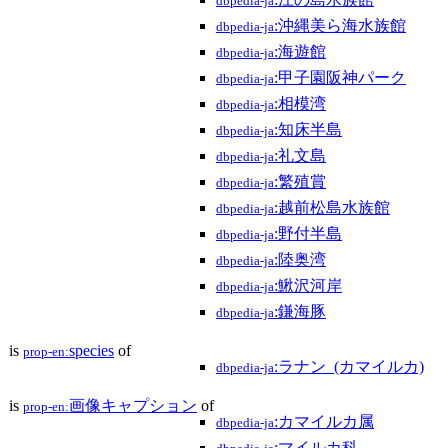
dbpedia-ja
:沖縄美ら海水族館
dbpedia-ja
:海遊館
dbpedia-ja
:甲子園阪神パーク
dbpedia-ja
:相模湾
dbpedia-ja
:知床半島
dbpedia-ja
:礼文島
dbpedia-ja
:繁殖賞
dbpedia-ja
:越前松島水族館
dbpedia-ja
:野付半島
dbpedia-ja
:陸奥湾
dbpedia-ja
:鰍沢河岸
dbpedia-ja
:鎌海豚
dbpedia-ja
is
species
of
prop-en:
:ラナン_(カマイルカ)
dbpedia-ja
is
画像キャプション
of
prop-en:
:カマイルカ属
dbpedia-ja
:マイルカ科