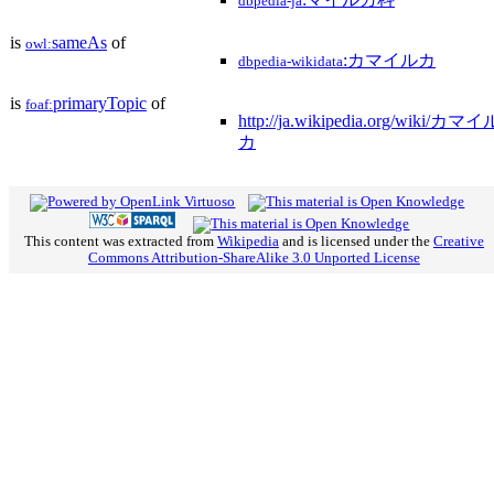
dbpedia-ja
is
sameAs
of
owl:
:カマイルカ
dbpedia-wikidata
is
primaryTopic
of
foaf:
http://ja.wikipedia.org/wiki/カマイ
カ
This content was extracted from
Wikipedia
and is licensed under the
Creative
Commons Attribution-ShareAlike 3.0 Unported License