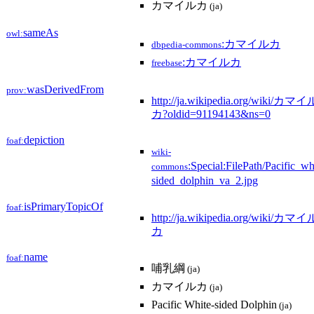
カマイルカ
(ja)
sameAs
owl:
:カマイルカ
dbpedia-commons
:カマイルカ
freebase
wasDerivedFrom
prov:
http://ja.wikipedia.org/wiki/カマイ
カ?oldid=91194143&ns=0
depiction
foaf:
wiki-
:Special:FilePath/Pacific_wh
commons
sided_dolphin_va_2.jpg
isPrimaryTopicOf
foaf:
http://ja.wikipedia.org/wiki/カマイ
カ
name
foaf:
哺乳綱
(ja)
カマイルカ
(ja)
Pacific White-sided Dolphin
(ja)