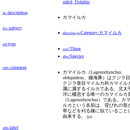
sided_Dolphin
description
dc:
カマイルカ
subject
dct:
:Category:カマイルカ
dbpedia-ja
type
rdf:
:Thing
owl
:Species
dbo
comment
rdfs:
カマイルカ（Lagenorhynchus
obliquidens、鎌海豚）はクジラ
クジラ亜目マイルカ科カマイル
属に属するイルカである。北太
洋に棲息する唯一のカマイルカ
（Lagenorhynchus）である。カ
ルカという名前は、背びれの形
草などを刈る鎌に似ていること
由来する。
(ja)
label
rdfs: