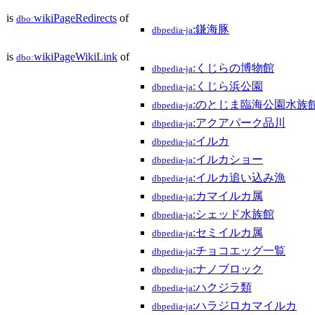
is
wikiPageRedirects
of
dbo:
:鎌海豚
dbpedia-ja
is
wikiPageWikiLink
of
dbo:
:くじらの博物館
dbpedia-ja
:くじら浜公園
dbpedia-ja
:のとじま臨海公園水族
dbpedia-ja
:アクアパーク品川
dbpedia-ja
:イルカ
dbpedia-ja
:イルカショー
dbpedia-ja
:イルカ追い込み漁
dbpedia-ja
:カマイルカ属
dbpedia-ja
:シェッド水族館
dbpedia-ja
:セミイルカ属
dbpedia-ja
:チョコエッグ一覧
dbpedia-ja
:ナノブロック
dbpedia-ja
:ハクジラ類
dbpedia-ja
:ハラジロカマイルカ
dbpedia-ja