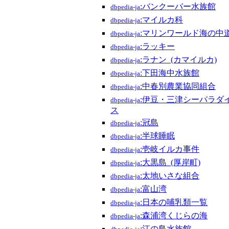
:バンクーバー水族館
dbpedia-ja
:マイルカ科
dbpedia-ja
:マリンワールド海の中
dbpedia-ja
:ラッキー
dbpedia-ja
:ラナン_(カマイルカ)
dbpedia-ja
:下田海中水族館
dbpedia-ja
:中春別農業協同組合
dbpedia-ja
:伊豆・三津シーパラダ
dbpedia-ja
ス
:冠島
dbpedia-ja
:半球睡眠
dbpedia-ja
:壱岐イルカ事件
dbpedia-ja
:大黒島_(厚岸町)
dbpedia-ja
:太地いさな組合
dbpedia-ja
:富山湾
dbpedia-ja
:日本の哺乳類一覧
dbpedia-ja
:森浦湾くじらの海
dbpedia-ja
:江の島水族館