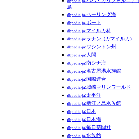
:バハ・カリフォルニア
dbpedia-ja
島
:ベーリング海
dbpedia-ja
:ボート
dbpedia-ja
:マイルカ科
dbpedia-ja
:ラナン_(カマイルカ)
dbpedia-ja
:ワシントン州
dbpedia-ja
:人間
dbpedia-ja
:南シナ海
dbpedia-ja
:名古屋港水族館
dbpedia-ja
:国際連合
dbpedia-ja
:城崎マリンワールド
dbpedia-ja
:太平洋
dbpedia-ja
:新江ノ島水族館
dbpedia-ja
:日本
dbpedia-ja
:日本海
dbpedia-ja
:毎日新聞社
dbpedia-ja
:水族館
dbpedia-ja