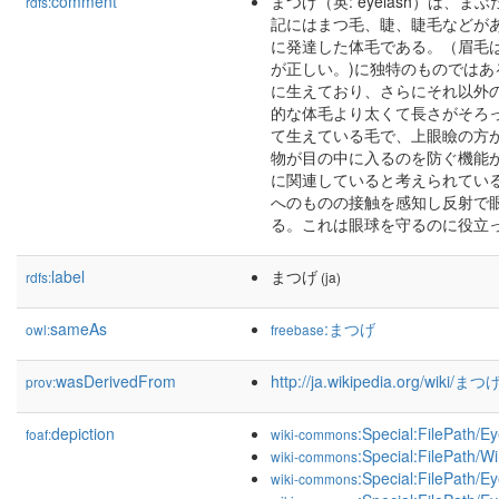
comment
まつげ（英: eyelash）は
rdfs:
記にはまつ毛、睫、睫毛などが
に発達した体毛である。（眉毛は
が正しい。)に独特のものでは
に生えており、さらにそれ以外
的な体毛より太くて長さがそろっ
て生えている毛で、上眼瞼の方
物が目の中に入るのを防ぐ機能
に関連していると考えられてい
へのものの接触を感知し反射で
る。これは眼球を守るのに役立
label
まつげ
rdfs:
(ja)
sameAs
:まつげ
owl:
freebase
wasDerivedFrom
http://ja.wikipedia.org/wiki/
prov:
depiction
:Special:FilePath/
foaf:
wiki-commons
:Special:FilePath/
wiki-commons
:Special:FilePath/E
wiki-commons