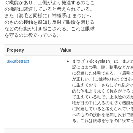
ぐ機能があり、上側がより発達するのもこ
の機能に関連していると考えられている。
また（洞毛と同様に）神経系は まつげへ
のものの接触を感知し反射で眼瞼を閉じる
などの行動が引き起こされる。これは眼球
を守るのに役立っている。
Property
Value
abstract
まつげ（英: eyelash）は
dbo:
記にはまつ毛、睫、睫毛などが
に発達した体毛である。（眉毛は
が正しい。)に独特のものでは
に生えており、さらにそれ以外
的な体毛より太くて長さがそろっ
て生えている毛で、上眼瞼の方
物が目の中に入るのを防ぐ機能
に関連していると考えられてい
へのものの接触を感知し反射で
る。これは眼球を守るのに役立