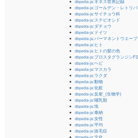
:ギネス世界記録
dbpedia-ja
:ゴールデン・レトリバ
dbpedia-ja
:サイチョウ科
dbpedia-ja
:ステビオシド
dbpedia-ja
:ダチョウ
dbpedia-ja
:ドイツ
dbpedia-ja
:パーマネントウエーブ
dbpedia-ja
:ヒト
dbpedia-ja
:ヒトの髪の色
dbpedia-ja
:プロスタグランジンF2
dbpedia-ja
:ヘビ
dbpedia-ja
:マスカラ
dbpedia-ja
:ラクダ
dbpedia-ja
:動物
dbpedia-ja
:化粧
dbpedia-ja
:反射_(生物学)
dbpedia-ja
:哺乳類
dbpedia-ja
:埃
dbpedia-ja
:奉納
dbpedia-ja
:女性
dbpedia-ja
:平均
dbpedia-ja
:抜毛症
dbpedia-ja
:文化
dbpedia-ja