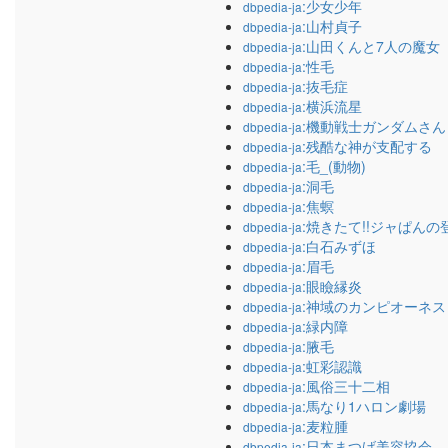
:少女少年
dbpedia-ja
:山村貞子
dbpedia-ja
:山田くんと7人の魔女
dbpedia-ja
:性毛
dbpedia-ja
:抜毛症
dbpedia-ja
:横浜流星
dbpedia-ja
:機動戦士ガンダムさん
dbpedia-ja
:残酷な神が支配する
dbpedia-ja
:毛_(動物)
dbpedia-ja
:洞毛
dbpedia-ja
:焦螟
dbpedia-ja
:焼きたて!!ジャぱんの
dbpedia-ja
:白石みずほ
dbpedia-ja
:眉毛
dbpedia-ja
:眼瞼縁炎
dbpedia-ja
:神域のカンピオーネス
dbpedia-ja
:緑内障
dbpedia-ja
:腋毛
dbpedia-ja
:虹彩認識
dbpedia-ja
:風俗三十二相
dbpedia-ja
:馬なり1ハロン劇場
dbpedia-ja
:麦粒腫
dbpedia-ja
:日本まつげ美容協会
dbpedia-ja