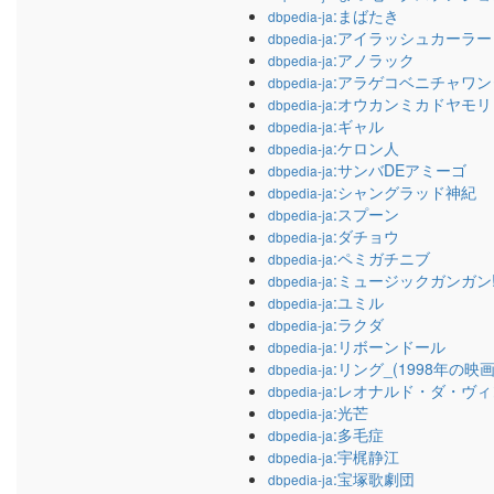
:まばたき
dbpedia-ja
:アイラッシュカーラー
dbpedia-ja
:アノラック
dbpedia-ja
:アラゲコベニチャワン
dbpedia-ja
:オウカンミカドヤモリ
dbpedia-ja
:ギャル
dbpedia-ja
:ケロン人
dbpedia-ja
:サンバDEアミーゴ
dbpedia-ja
:シャングラッド神紀
dbpedia-ja
:スプーン
dbpedia-ja
:ダチョウ
dbpedia-ja
:ペミガチニブ
dbpedia-ja
:ミュージックガンガン
dbpedia-ja
:ユミル
dbpedia-ja
:ラクダ
dbpedia-ja
:リボーンドール
dbpedia-ja
:リング_(1998年の映画
dbpedia-ja
:レオナルド・ダ・ヴィ
dbpedia-ja
:光芒
dbpedia-ja
:多毛症
dbpedia-ja
:宇梶静江
dbpedia-ja
:宝塚歌劇団
dbpedia-ja