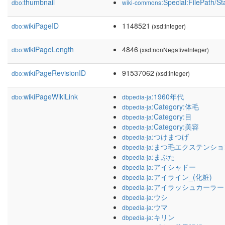
thumbnail
:Special:FilePath/S
dbo:
wiki-commons
wikiPageID
1148521
dbo:
(xsd:integer)
wikiPageLength
4846
dbo:
(xsd:nonNegativeInteger)
wikiPageRevisionID
91537062
dbo:
(xsd:integer)
wikiPageWikiLink
:1960年代
dbo:
dbpedia-ja
:Category:体毛
dbpedia-ja
:Category:目
dbpedia-ja
:Category:美容
dbpedia-ja
:つけまつげ
dbpedia-ja
:まつ毛エクステンショ
dbpedia-ja
:まぶた
dbpedia-ja
:アイシャドー
dbpedia-ja
:アイライン_(化粧)
dbpedia-ja
:アイラッシュカーラー
dbpedia-ja
:ウシ
dbpedia-ja
:ウマ
dbpedia-ja
:キリン
dbpedia-ja