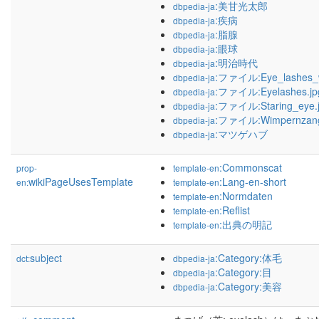
:美甘光太郎
dbpedia-ja
:疾病
dbpedia-ja
:脂腺
dbpedia-ja
:眼球
dbpedia-ja
:明治時代
dbpedia-ja
:ファイル:Eye_lashes_w
dbpedia-ja
:ファイル:Eyelashes.jp
dbpedia-ja
:ファイル:Staring_eye.
dbpedia-ja
:ファイル:Wimpernzang
dbpedia-ja
:マツゲハブ
dbpedia-ja
:Commonscat
prop-
template-en
wikiPageUsesTemplate
:Lang-en-short
en:
template-en
:Normdaten
template-en
:Reflist
template-en
:出典の明記
template-en
subject
:Category:体毛
dct:
dbpedia-ja
:Category:目
dbpedia-ja
:Category:美容
dbpedia-ja