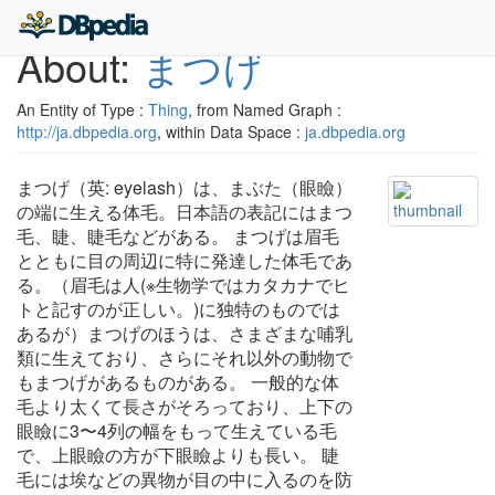
About:
まつげ
An Entity of Type :
Thing
, from Named Graph :
http://ja.dbpedia.org
, within Data Space :
ja.dbpedia.org
まつげ（英: eyelash）は、まぶた（眼瞼）
の端に生える体毛。日本語の表記にはまつ
毛、睫、睫毛などがある。 まつげは眉毛
とともに目の周辺に特に発達した体毛であ
る。（眉毛は人(※生物学ではカタカナでヒ
トと記すのが正しい。)に独特のものでは
あるが）まつげのほうは、さまざまな哺乳
類に生えており、さらにそれ以外の動物で
もまつげがあるものがある。 一般的な体
毛より太くて長さがそろっており、上下の
眼瞼に3〜4列の幅をもって生えている毛
で、上眼瞼の方が下眼瞼よりも長い。 睫
毛には埃などの異物が目の中に入るのを防