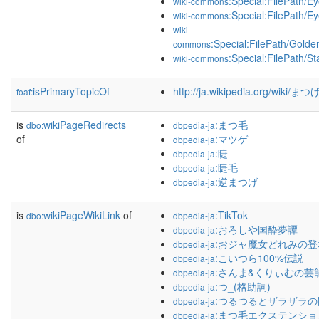
:Special:FilePath/E
wiki-commons
:Special:FilePath/E
wiki-commons
wiki-
:Special:FilePath/Gold
commons
:Special:FilePath/St
wiki-commons
isPrimaryTopicOf
http://ja.wikipedia.org/wiki/まつ
foaf:
is
wikiPageRedirects
:まつ毛
dbo:
dbpedia-ja
of
:マツゲ
dbpedia-ja
:睫
dbpedia-ja
:睫毛
dbpedia-ja
:逆まつげ
dbpedia-ja
is
wikiPageWikiLink
of
:TikTok
dbo:
dbpedia-ja
:おろしや国酔夢譚
dbpedia-ja
:おジャ魔女どれみの
dbpedia-ja
:こいつら100%伝説
dbpedia-ja
:さんま&くりぃむの芸
dbpedia-ja
:つ_(格助詞)
dbpedia-ja
:つるつるとザラザラの
dbpedia-ja
:まつ毛エクステンショ
dbpedia-ja