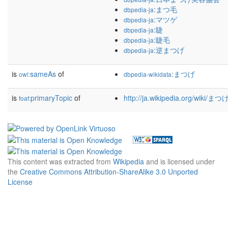
:まつ毛
dbpedia-ja
:マツゲ
dbpedia-ja
:睫
dbpedia-ja
:睫毛
dbpedia-ja
:逆まつげ
dbpedia-ja
is
sameAs
of
:まつげ
owl:
dbpedia-wikidata
is
primaryTopic
of
http://ja.wikipedia.org/wiki/まつ
foaf:
This content was extracted from
Wikipedia
and is licensed under
the
Creative Commons Attribution-ShareAlike 3.0 Unported
License