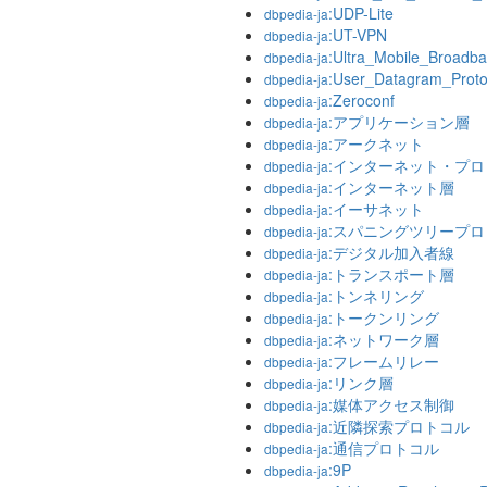
:UDP-Lite
dbpedia-ja
:UT-VPN
dbpedia-ja
:Ultra_Mobile_Broadb
dbpedia-ja
:User_Datagram_Proto
dbpedia-ja
:Zeroconf
dbpedia-ja
:アプリケーション層
dbpedia-ja
:アークネット
dbpedia-ja
:インターネット・プ
dbpedia-ja
:インターネット層
dbpedia-ja
:イーサネット
dbpedia-ja
:スパニングツリープ
dbpedia-ja
:デジタル加入者線
dbpedia-ja
:トランスポート層
dbpedia-ja
:トンネリング
dbpedia-ja
:トークンリング
dbpedia-ja
:ネットワーク層
dbpedia-ja
:フレームリレー
dbpedia-ja
:リンク層
dbpedia-ja
:媒体アクセス制御
dbpedia-ja
:近隣探索プロトコル
dbpedia-ja
:通信プロトコル
dbpedia-ja
:9P
dbpedia-ja