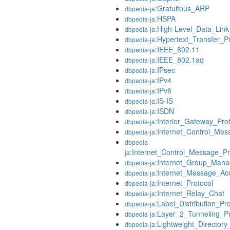
:Gratuitous_ARP
dbpedia-ja
:HSPA
dbpedia-ja
:High-Level_Data_Link
dbpedia-ja
:Hypertext_Transfer_P
dbpedia-ja
:IEEE_802.11
dbpedia-ja
:IEEE_802.1aq
dbpedia-ja
:IPsec
dbpedia-ja
:IPv4
dbpedia-ja
:IPv6
dbpedia-ja
:IS-IS
dbpedia-ja
:ISDN
dbpedia-ja
:Interior_Gateway_Pro
dbpedia-ja
:Internet_Control_Mes
dbpedia-ja
dbpedia-
:Internet_Control_Message_Pr
ja
:Internet_Group_Mana
dbpedia-ja
:Internet_Message_Ac
dbpedia-ja
:Internet_Protocol
dbpedia-ja
:Internet_Relay_Chat
dbpedia-ja
:Label_Distribution_Pr
dbpedia-ja
:Layer_2_Tunneling_Pr
dbpedia-ja
:Lightweight_Director
dbpedia-ja