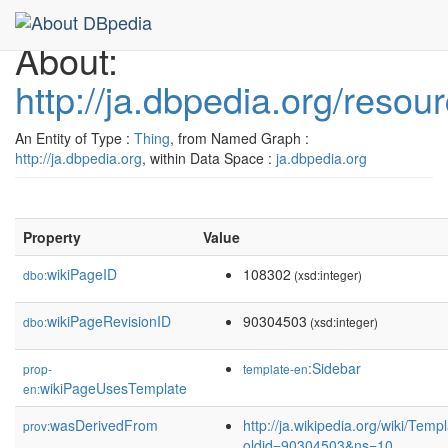
About:
http://ja.dbpedia.org/resou
An Entity of Type :
Thing
, from Named Graph :
http://ja.dbpedia.org
, within Data Space :
ja.dbpedia.org
Property
Value
wikiPageID
108302
dbo:
(xsd:integer)
wikiPageRevisionID
90304503
dbo:
(xsd:integer)
:Sidebar
prop-
template-en
wikiPageUsesTemplate
en:
wasDerivedFrom
http://ja.wikipedia.org/wiki/Temp
prov:
oldid=90304503&ns=10