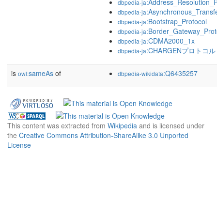
:Address_Resolution_P
dbpedia-ja
:Asynchronous_Trans
dbpedia-ja
:Bootstrap_Protocol
dbpedia-ja
:Border_Gateway_Prot
dbpedia-ja
:CDMA2000_1x
dbpedia-ja
:CHARGENプロトコル
dbpedia-ja
is
sameAs
of
:Q6435257
owl:
dbpedia-wikidata
This content was extracted from
Wikipedia
and is licensed under
the
Creative Commons Attribution-ShareAlike 3.0 Unported
License