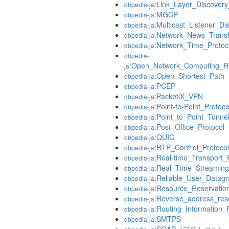
:Link_Layer_Discovery
dbpedia-ja
:MGCP
dbpedia-ja
:Multicast_Listener_Di
dbpedia-ja
:Network_News_Transf
dbpedia-ja
:Network_Time_Protoc
dbpedia-ja
dbpedia-
:Open_Network_Computing_R
ja
:Open_Shortest_Path_F
dbpedia-ja
:PCEP
dbpedia-ja
:PacketiX_VPN
dbpedia-ja
:Point-to-Point_Protoco
dbpedia-ja
:Point_to_Point_Tunne
dbpedia-ja
:Post_Office_Protocol
dbpedia-ja
:QUIC
dbpedia-ja
:RTP_Control_Protocol
dbpedia-ja
:Real-time_Transport_
dbpedia-ja
:Real_Time_Streaming
dbpedia-ja
:Reliable_User_Datag
dbpedia-ja
:Resource_Reservatio
dbpedia-ja
:Reverse_address_reso
dbpedia-ja
:Routing_Information_
dbpedia-ja
:SMTPS
dbpedia-ja