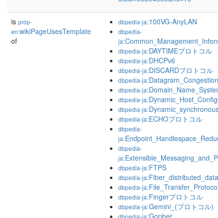
is
:100VG-AnyLAN
prop-
dbpedia-ja
wikiPageUsesTemplate
en:
dbpedia-
of
:Common_Management_Inform
ja
:DAYTIMEプロトコル
dbpedia-ja
:DHCPv6
dbpedia-ja
:DISCARDプロトコル
dbpedia-ja
:Datagram_Congestion
dbpedia-ja
:Domain_Name_Syste
dbpedia-ja
:Dynamic_Host_Configu
dbpedia-ja
:Dynamic_synchronou
dbpedia-ja
:ECHOプロトコル
dbpedia-ja
dbpedia-
:Endpoint_Handlespace_Redu
ja
dbpedia-
:Extensible_Messaging_and_P
ja
:FTPS
dbpedia-ja
:Fiber_distributed_dat
dbpedia-ja
:File_Transfer_Protoco
dbpedia-ja
:Fingerプロトコル
dbpedia-ja
:Gemini_(プロトコル)
dbpedia-ja
:Gopher
dbpedia-ja