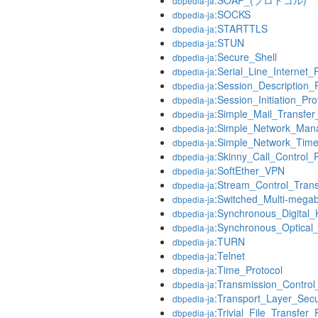
:SOAP_(プロトコル)
dbpedia-ja
:SOCKS
dbpedia-ja
:STARTTLS
dbpedia-ja
:STUN
dbpedia-ja
:Secure_Shell
dbpedia-ja
:Serial_Line_Internet_
dbpedia-ja
:Session_Description_
dbpedia-ja
:Session_Initiation_Pro
dbpedia-ja
:Simple_Mail_Transfer
dbpedia-ja
:Simple_Network_Man
dbpedia-ja
:Simple_Network_Time
dbpedia-ja
:Skinny_Call_Control_P
dbpedia-ja
:SoftEther_VPN
dbpedia-ja
:Stream_Control_Trans
dbpedia-ja
:Switched_Multi-megab
dbpedia-ja
:Synchronous_Digital_
dbpedia-ja
:Synchronous_Optical
dbpedia-ja
:TURN
dbpedia-ja
:Telnet
dbpedia-ja
:Time_Protocol
dbpedia-ja
:Transmission_Control
dbpedia-ja
:Transport_Layer_Secu
dbpedia-ja
:Trivial_File_Transfer_
dbpedia-ja