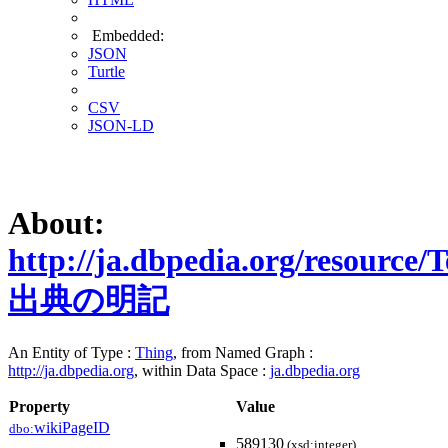
Embedded:
JSON
Turtle
CSV
JSON-LD
About:
http://ja.dbpedia.org/resource/
出典の明記
An Entity of Type :
Thing
, from Named Graph :
http://ja.dbpedia.org
, within Data Space :
ja.dbpedia.org
Property
Value
wikiPageID
dbo:
589130
(xsd:integer)