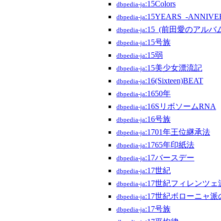
:15Colors
dbpedia-ja
:15YEARS_-ANNIV
dbpedia-ja
:15_(前田愛のアルバ
dbpedia-ja
:15号族
dbpedia-ja
:15弱
dbpedia-ja
:15美少女漂流記
dbpedia-ja
:16(Sixteen)BEAT
dbpedia-ja
:1650年
dbpedia-ja
:16SリボソームRNA
dbpedia-ja
:16号族
dbpedia-ja
:1701年王位継承法
dbpedia-ja
:1765年印紙法
dbpedia-ja
:17バースデー
dbpedia-ja
:17世紀
dbpedia-ja
:17世紀フィレンツ
dbpedia-ja
:17世紀ボローニャ
dbpedia-ja
:17号族
dbpedia-ja