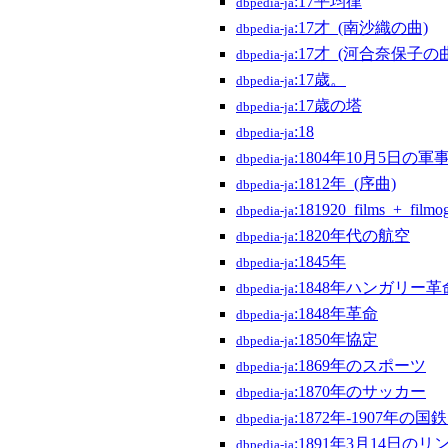
:17平均律
dbpedia-ja
:17才_(南沙織の曲)
dbpedia-ja
:17才_(河合奈保子の
dbpedia-ja
:17歳。
dbpedia-ja
:17歳の塔
dbpedia-ja
:18
dbpedia-ja
:1804年10月5日の軍
dbpedia-ja
:1812年_(序曲)
dbpedia-ja
:181920_films_+_filmo
dbpedia-ja
:1820年代の航空
dbpedia-ja
:1845年
dbpedia-ja
:1848年ハンガリー
dbpedia-ja
:1848年革命
dbpedia-ja
:1850年協定
dbpedia-ja
:1869年のスポーツ
dbpedia-ja
:1870年のサッカー
dbpedia-ja
:1872年-1907年の
dbpedia-ja
:1891年3月14日の
dbpedia-ja