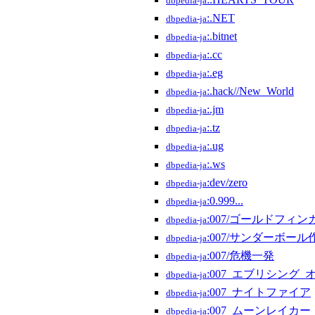
dbpedia-ja
:.NET
dbpedia-ja
:.bitnet
dbpedia-ja
:.cc
dbpedia-ja
:.eg
dbpedia-ja
:.hack//New_World
dbpedia-ja
:.jm
dbpedia-ja
:.tz
dbpedia-ja
:.ug
dbpedia-ja
:.ws
dbpedia-ja
:dev/zero
dbpedia-ja
:0.999...
dbpedia-ja
:007/ゴールドフィン
dbpedia-ja
:007/サンダーボール
dbpedia-ja
:007/危機一発
dbpedia-ja
:007_エブリシング
dbpedia-ja
:007_ナイトファイア
dbpedia-ja
:007_ムーンレイカー
dbpedia-ja