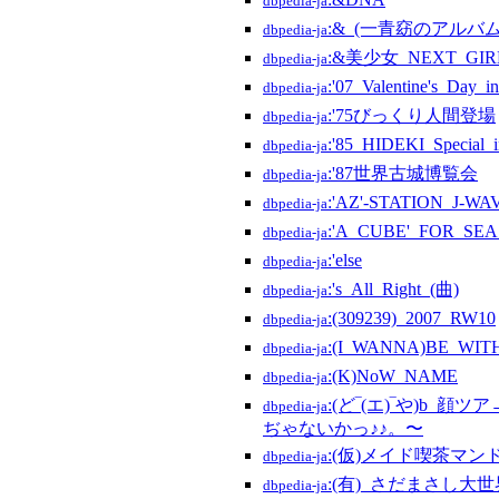
dbpedia-ja
:&_(一青窈のアルバム
dbpedia-ja
:&美少女_NEXT_GIRL_
dbpedia-ja
:'07_Valentine's_Da
dbpedia-ja
:'75びっくり人間登場
dbpedia-ja
:'85_HIDEKI_Special_
dbpedia-ja
:'87世界古城博覧会
dbpedia-ja
:'AZ'-STATION_J-WA
dbpedia-ja
:'A_CUBE'_FOR_SE
dbpedia-ja
:'else
dbpedia-ja
:'s_All_Right_(曲)
dbpedia-ja
:(309239)_2007_RW10
dbpedia-ja
:(I_WANNA)BE_WI
dbpedia-ja
:(K)NoW_NAME
dbpedia-ja
:(ど‾(エ)‾や)b_
dbpedia-ja
ぢゃないかっ♪♪。〜
:(仮)メイド喫茶マン
dbpedia-ja
:(有)_さだまさし大
dbpedia-ja