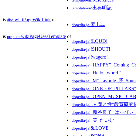
template-en
:出典明記
template-en
is
wikiPageWikiLink
of
dbo:
:要出典
dbpedia-ja
is
wikiPageUsesTemplate
of
prop-en:
:!LOUD!
dbpedia-ja
:!SHOUT!
dbpedia-ja
:!wagero!
dbpedia-ja
:"HAPPY"_Coming_Cent
dbpedia-ja
:"Hello,_world."
dbpedia-ja
:"M"_favorite_系_Sou
dbpedia-ja
:"ONE_OF_PILLARS
dbpedia-ja
:"OPEN_MUSIC_CAB
dbpedia-ja
:"人間と性"教育研究
dbpedia-ja
:"新谷良子_はっぴぃ・は
dbpedia-ja
:"笑"たいむ
dbpedia-ja
:&.LOVE
dbpedia-ja
:&DNA