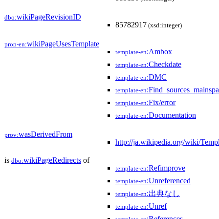
wikiPageRevisionID
dbo:
85782917
(xsd:integer)
wikiPageUsesTemplate
prop-en:
:Ambox
template-en
:Checkdate
template-en
:DMC
template-en
:Find_sources_mainspa
template-en
:Fix/error
template-en
:Documentation
template-en
wasDerivedFrom
prov:
http://ja.wikipedia.org/wiki
is
wikiPageRedirects
of
dbo:
:Refimprove
template-en
:Unreferenced
template-en
:出典なし
template-en
:Unref
template-en
:References