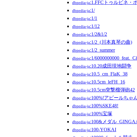
:1.FFCトゥルビネ・
dbpedia-ja
:1/
dbpedia-ja
:1/1
dbpedia-ja
:1/12
dbpedia-ja
:1/2&1/2
dbpedia-ja
:1/2_(川本真琴の曲)
dbpedia-ja
:1/2_summer
dbpedia-ja
:1/6000000000_feat._
dbpedia-ja
:10.20成田現地闘争
dbpedia-ja
:10.5_cm_FlaK_38
dbpedia-ja
:10.5cm_leFH_16
dbpedia-ja
:10.5cm突撃榴弾砲42
dbpedia-ja
:100%!アピールちゃ
dbpedia-ja
:100%SKE48!
dbpedia-ja
:100%宝塚
dbpedia-ja
:100&メダル_GINGAA
dbpedia-ja
:100-YOKAI
dbpedia-ja