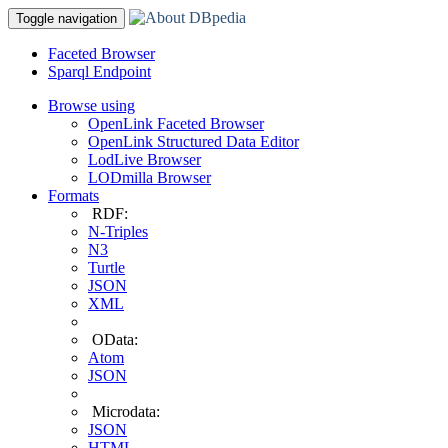
Toggle navigation
Faceted Browser
Sparql Endpoint
Browse using
OpenLink Faceted Browser
OpenLink Structured Data Editor
LodLive Browser
LODmilla Browser
Formats
RDF:
N-Triples
N3
Turtle
JSON
XML
OData:
Atom
JSON
Microdata:
JSON
HTML