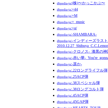
:(株)〜かっこかぶ〜
dbpedia-ja
:+44
dbpedia-ja
:+M
dbpedia-ja
:+_music
dbpedia-ja
:+α/
dbpedia-ja
:-SHAMBARA-
dbpedia-ja
:-インディーズラスト-_
dbpedia-ja
2010.12.27_Shibuya_C.C.Lemo
:-クロノス-_漆黒の神
dbpedia-ja
:-赤い華-_You're_gonna_
dbpedia-ja
:-遥か-
dbpedia-ja
:.22ロングライフル弾
dbpedia-ja
:.25ACP弾
dbpedia-ja
:.38スペシャル弾
dbpedia-ja
:.38ロングコルト弾
dbpedia-ja
:.45ACP弾
dbpedia-ja
:.45GAP弾
dbpedia-ja
:.HEARTS_TOUR