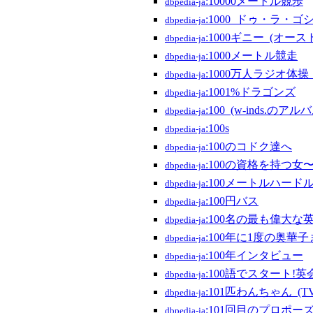
:10000メートル競歩
dbpedia-ja
:1000_ドゥ・ラ・
dbpedia-ja
:1000ギニー_(オー
dbpedia-ja
:1000メートル競走
dbpedia-ja
:1000万人ラジオ体
dbpedia-ja
:1001%ドラゴンズ
dbpedia-ja
:100_(w-inds.のアル
dbpedia-ja
:100s
dbpedia-ja
:100のコドク達へ
dbpedia-ja
:100の資格を持つ
dbpedia-ja
:100メートルハード
dbpedia-ja
:100円バス
dbpedia-ja
:100名の最も偉大な
dbpedia-ja
:100年に1度の奥華子
dbpedia-ja
:100年インタビュー
dbpedia-ja
:100語でスタート!英
dbpedia-ja
:101匹わんちゃん_(
dbpedia-ja
:101回目のプロポー
dbpedia-ja