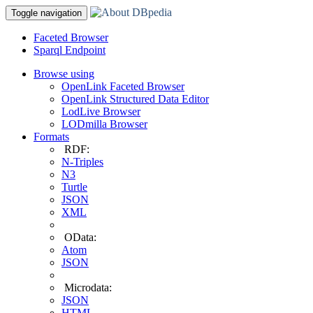
Toggle navigation
Faceted Browser
Sparql Endpoint
Browse using
OpenLink Faceted Browser
OpenLink Structured Data Editor
LodLive Browser
LODmilla Browser
Formats
RDF:
N-Triples
N3
Turtle
JSON
XML
OData:
Atom
JSON
Microdata:
JSON
HTML