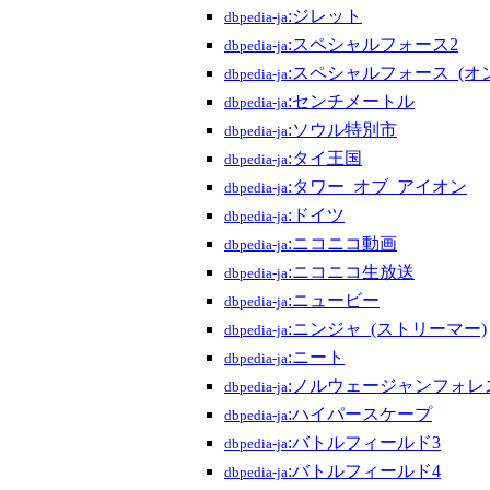
:ジレット
dbpedia-ja
:スペシャルフォース2
dbpedia-ja
:スペシャルフォース_(オ
dbpedia-ja
:センチメートル
dbpedia-ja
:ソウル特別市
dbpedia-ja
:タイ王国
dbpedia-ja
:タワー_オブ_アイオン
dbpedia-ja
:ドイツ
dbpedia-ja
:ニコニコ動画
dbpedia-ja
:ニコニコ生放送
dbpedia-ja
:ニュービー
dbpedia-ja
:ニンジャ_(ストリーマー)
dbpedia-ja
:ニート
dbpedia-ja
:ノルウェージャンフォレ
dbpedia-ja
:ハイパースケープ
dbpedia-ja
:バトルフィールド3
dbpedia-ja
:バトルフィールド4
dbpedia-ja