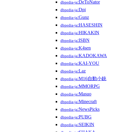
:DeToNator
dbpedia-ja
:Dpi
dbpedia-ja
:Gunz
dbpedia-ja
:HASESHIN
dbpedia-ja
:HIKAKIN
dbpedia-ja
:ISBN
dbpedia-ja
:K4sen
dbpedia-ja
:KADOKAWA
dbpedia-ja
:KAI-YOU
dbpedia-ja
:Laz
dbpedia-ja
:M16自動小銃
dbpedia-ja
:MMORPG
dbpedia-ja
:Masuo
dbpedia-ja
:Minecraft
dbpedia-ja
:NewsPicks
dbpedia-ja
:PUBG
dbpedia-ja
:SEIKIN
dbpedia-ja