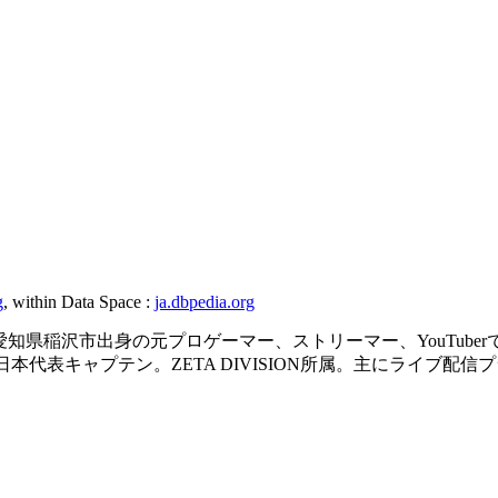
g
, within Data Space :
ja.dbpedia.org
 – ）は、愛知県稲沢市出身の元プロゲーマー、ストリーマー、You
up 2016」日本代表キャプテン。ZETA DIVISION所属。主にライ