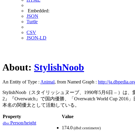
Embedded:
JSON
Turtle
CSV
JSON-LD
About:
StylishNoob
An Entity of Type :
Animal
, from Named Graph :
http://ja.dbpedia.or
StylishNoob（スタイリッシュヌーブ、1990年5月6日
2』『Overwatch』で国内優勝、「Overwatch World C
本名の関優太として活動している。
Property
Value
Person/height
dbo:
174.0
(dbd:centimetre)