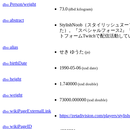
Person/weight
dbo:
73.0
(dbd:kilogram)
abstract
dbo:
StylishNoob（スタイリッシ
た）。『スペシャルフォース2』『Over
トフォームTwitchで配信活動し
alias
dbo:
せき ゆうた
(ja)
birthDate
dbo:
1990-05-06
(xsd:date)
height
dbo:
1.740000
(xsd:double)
weight
dbo:
73000.000000
(xsd:double)
wikiPageExternalLink
dbo:
https://zetadivision.com/players/stylis
wikiPageID
dbo: