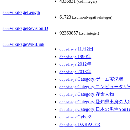
4336831
(xsd:integer)
wikiPageLength
dbo:
61723
(xsd:nonNegativeInteger)
wikiPageRevisionID
dbo:
92363857
(xsd:integer)
wikiPageWikiLink
dbo:
:11月2日
dbpedia-ja
:1990年
dbpedia-ja
:2012年
dbpedia-ja
:2013年
dbpedia-ja
:Category:ゲーム実況者
dbpedia-ja
:Category:コンピュー
dbpedia-ja
:Category:存命人物
dbpedia-ja
:Category:愛知県出身の人
dbpedia-ja
:Category:日本の男性YouTu
dbpedia-ja
:CyberZ
dbpedia-ja
:DXRACER
dbpedia-ja