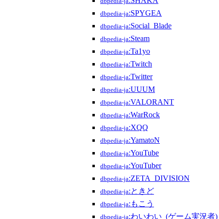
:SHAKA
dbpedia-ja
:SPYGEA
dbpedia-ja
:Social_Blade
dbpedia-ja
:Steam
dbpedia-ja
:Ta1yo
dbpedia-ja
:Twitch
dbpedia-ja
:Twitter
dbpedia-ja
:UUUM
dbpedia-ja
:VALORANT
dbpedia-ja
:WarRock
dbpedia-ja
:XQQ
dbpedia-ja
:YamatoN
dbpedia-ja
:YouTube
dbpedia-ja
:YouTuber
dbpedia-ja
:ZETA_DIVISION
dbpedia-ja
:ときど
dbpedia-ja
:もこう
dbpedia-ja
:わいわい_(ゲーム実況者)
dbpedia-ja