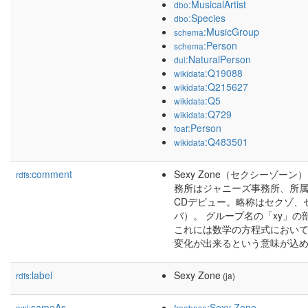
:MusicalArtist
dbo
:Species
dbo
:MusicGroup
schema
:Person
schema
:NaturalPerson
dul
:Q19088
wikidata
:Q215627
wikidata
:Q5
wikidata
:Q729
wikidata
:Person
foaf
:Q483501
wikidata
comment
Sexy Zone（セクシーゾ
rdfs:
務所はジャニーズ事務所、所属レコー
CDデビュー。略称はセクゾ、セク
バ）。 グループ名の「xy」の部
これには数学の方程式において “
変化が出来るという意味が込
label
Sexy Zone
rdfs:
(ja)
sameAs
:Sexy Zone
owl:
freebase