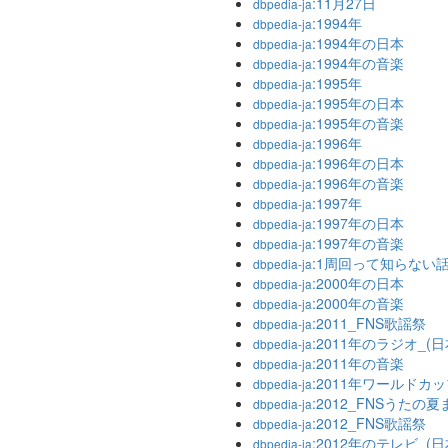
:11月27日
dbpedia-ja
:1994年
dbpedia-ja
:1994年の日本
dbpedia-ja
:1994年の音楽
dbpedia-ja
:1995年
dbpedia-ja
:1995年の日本
dbpedia-ja
:1995年の音楽
dbpedia-ja
:1996年
dbpedia-ja
:1996年の日本
dbpedia-ja
:1996年の音楽
dbpedia-ja
:1997年
dbpedia-ja
:1997年の日本
dbpedia-ja
:1997年の音楽
dbpedia-ja
:1周回って知らない
dbpedia-ja
:2000年の日本
dbpedia-ja
:2000年の音楽
dbpedia-ja
:2011_FNS歌謡祭
dbpedia-ja
:2011年のラジオ_(日
dbpedia-ja
:2011年の音楽
dbpedia-ja
:2011年ワールドカ
dbpedia-ja
:2012_FNSうたの
dbpedia-ja
:2012_FNS歌謡祭
dbpedia-ja
:2012年のテレビ_(日
dbpedia-ja