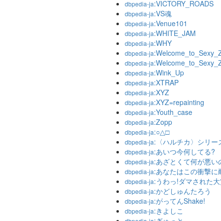
:VICTORY_ROADS
dbpedia-ja
:VS魂
dbpedia-ja
:Venue101
dbpedia-ja
:WHITE_JAM
dbpedia-ja
:WHY
dbpedia-ja
:Welcome_to_Sexy_
dbpedia-ja
:Welcome_to_Sexy_
dbpedia-ja
:Wink_Up
dbpedia-ja
:XTRAP
dbpedia-ja
:XYZ
dbpedia-ja
:XYZ=repainting
dbpedia-ja
:Youth_case
dbpedia-ja
:Zopp
dbpedia-ja
:○△□
dbpedia-ja
:〈ハルチカ〉シリー
dbpedia-ja
:あいつ今何してる?
dbpedia-ja
:あざとくて何が悪い
dbpedia-ja
:あなたはこの衝撃に
dbpedia-ja
:うわっ!ダマされた大
dbpedia-ja
:かどしゅんたろう
dbpedia-ja
:がってんShake!
dbpedia-ja
:きよしこ
dbpedia-ja
:ぎゅっと
dbpedia-ja