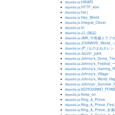
:HIKARI
dbpedia-ja
:HTTP_404
dbpedia-ja
:Ha-j
dbpedia-ja
:Hey_World
dbpedia-ja
:Integral_Clover
dbpedia-ja
:Iri
dbpedia-ja
:JJ_(雑誌)
dbpedia-ja
:JMK_中島健人ラブ
dbpedia-ja
:JOHNNYS'_Wor
dbpedia-ja
:JP_(ものまねタレン
dbpedia-ja
:Jazzin'_park
dbpedia-ja
:Johnny's_Dome_T
dbpedia-ja
:Johnny's_Festival
dbpedia-ja
:Johnny's_Gaming_
dbpedia-ja
:Johnny's_Village
dbpedia-ja
:Johnny's_World_Ha
dbpedia-ja
:Johnnys'_Summer_P
dbpedia-ja
:KEIYOGINKO_PO
dbpedia-ja
:Keep_on
dbpedia-ja
:King_&_Prince
dbpedia-ja
:King_&_Prince_Firs
dbpedia-ja
:King_&_Prince_
dbpedia-ja
:King_&_Queen_&_J
dbpedia-ja