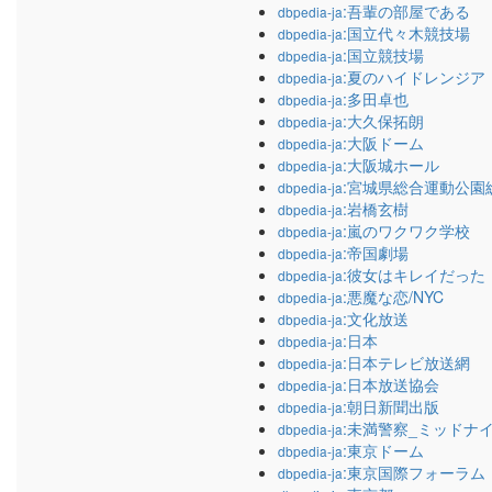
:吾輩の部屋である
dbpedia-ja
:国立代々木競技場
dbpedia-ja
:国立競技場
dbpedia-ja
:夏のハイドレンジア
dbpedia-ja
:多田卓也
dbpedia-ja
:大久保拓朗
dbpedia-ja
:大阪ドーム
dbpedia-ja
:大阪城ホール
dbpedia-ja
:宮城県総合運動公園
dbpedia-ja
:岩橋玄樹
dbpedia-ja
:嵐のワクワク学校
dbpedia-ja
:帝国劇場
dbpedia-ja
:彼女はキレイだった
dbpedia-ja
:悪魔な恋/NYC
dbpedia-ja
:文化放送
dbpedia-ja
:日本
dbpedia-ja
:日本テレビ放送網
dbpedia-ja
:日本放送協会
dbpedia-ja
:朝日新聞出版
dbpedia-ja
:未満警察_ミッドナ
dbpedia-ja
:東京ドーム
dbpedia-ja
:東京国際フォーラム
dbpedia-ja