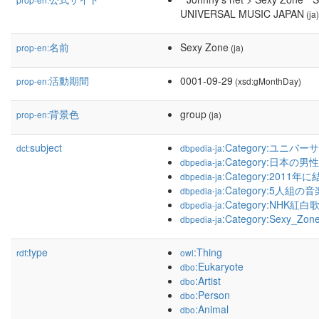
UNIVERSAL MUSIC JAPAN
(ja)
名前
Sexy Zone
prop-en:
(ja)
活動期間
0001-09-29
prop-en:
(xsd:gMonthDay)
背景色
group
prop-en:
(ja)
subject
:Category:ユ
dct:
dbpedia-ja
:Category:日本
dbpedia-ja
:Category:201
dbpedia-ja
:Category:5人組
dbpedia-ja
:Category:NHK
dbpedia-ja
:Category:Sexy_Zon
dbpedia-ja
type
:Thing
rdf:
owl
:Eukaryote
dbo
:Artist
dbo
:Person
dbo
:Animal
dbo