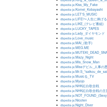
:Kiss_My_Fake
dbpedia-ja
:Komei_Kobayashi
dbpedia-ja
:LET'S_MUSIC
dbpedia-ja
:LIFE!〜人生に捧げ
dbpedia-ja
:LIKE_(テレビ番組)
dbpedia-ja
:LUCKY_TAPES
dbpedia-ja
:Lady_ダイヤモンド
dbpedia-ja
:Love_music
dbpedia-ja
:MAI_(歌手)
dbpedia-ja
:MEG.ME
dbpedia-ja
:MUTEKI_DEAD_SN
dbpedia-ja
:Mazy_Night
dbpedia-ja
:Mis_Snow_Man
dbpedia-ja
:Missデビル_人事
dbpedia-ja
:Mr.S_"saikou_de_
dbpedia-ja
:Musicる_TV
dbpedia-ja
:Myojo
dbpedia-ja
:NHK紅白歌合戦
dbpedia-ja
:NHK紅白歌合戦の
dbpedia-ja
:NOT_FOUND_(Sex
dbpedia-ja
:Nicoten
dbpedia-ja
:Night_Diver
dbpedia-ja