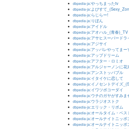
:やっちまったtv
dbpedia-ja
:よびすて_(Sexy_Zo
dbpedia-ja
:らじらー!
dbpedia-ja
:りぼん
dbpedia-ja
:アイドル
dbpedia-ja
:アオハル_(青春)_TV
dbpedia-ja
:アサヒスーパードラ
dbpedia-ja
:アジサイ
dbpedia-ja
:アッパレやってまーす
dbpedia-ja
:アップドリーム
dbpedia-ja
:アフター・ロミオ
dbpedia-ja
:アルジャーノンに花
dbpedia-ja
:アンストッパブル
dbpedia-ja
:イタイケに恋して
dbpedia-ja
:イノセントデイズ_(Se
dbpedia-ja
:イワツボコーダイ
dbpedia-ja
:ウチのガヤがすみま
dbpedia-ja
:ウラジオストク
dbpedia-ja
:エリック・リボム
dbpedia-ja
:オールタイム・ベス
dbpedia-ja
:オールナイトニッポンP
dbpedia-ja
:オールナイトニッポン_
dbpedia-ja