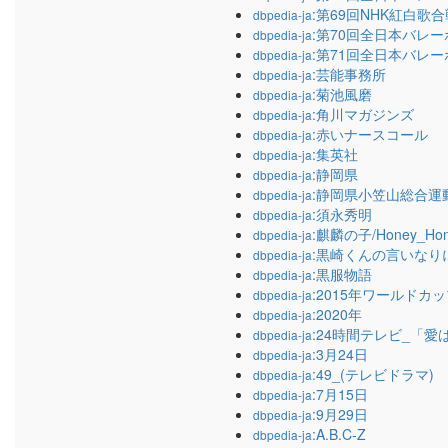
:第69回NHK紅白歌合
dbpedia-ja
:第70回全日本バレ
dbpedia-ja
:第71回全日本バレ
dbpedia-ja
:芸能事務所
dbpedia-ja
:菊池風磨
dbpedia-ja
:角川マガジンズ
dbpedia-ja
:赤いナースコール
dbpedia-ja
:集英社
dbpedia-ja
:静岡県
dbpedia-ja
:静岡県小笠山総合運
dbpedia-ja
:須永秀明
dbpedia-ja
:麒麟の子/Honey_Hon
dbpedia-ja
:黒崎くんの言いなり
dbpedia-ja
:黒服物語
dbpedia-ja
:2015年ワールドカ
dbpedia-ja
:2020年
dbpedia-ja
:24時間テレビ_「
dbpedia-ja
:3月24日
dbpedia-ja
:49_(テレビドラマ)
dbpedia-ja
:7月15日
dbpedia-ja
:9月29日
dbpedia-ja
:A.B.C-Z
dbpedia-ja