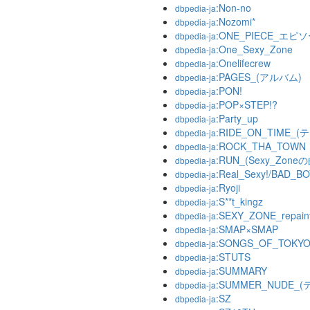
:Non-no
dbpedia-ja
:Nozomi*
dbpedia-ja
:ONE_PIECE_
dbpedia-ja
:One_Sexy_Zone
dbpedia-ja
:Onelifecrew
dbpedia-ja
:PAGES_(アルバム)
dbpedia-ja
:PON!
dbpedia-ja
:POP×STEP!?
dbpedia-ja
:Party_up
dbpedia-ja
:RIDE_ON_TIME_
dbpedia-ja
:ROCK_THA_TOWN
dbpedia-ja
:RUN_(Sexy_Zoneの
dbpedia-ja
:Real_Sexy!/BAD_B
dbpedia-ja
:Ryoji
dbpedia-ja
:S**t_kingz
dbpedia-ja
:SEXY_ZONE_repain
dbpedia-ja
:SMAP×SMAP
dbpedia-ja
:SONGS_OF_TOKY
dbpedia-ja
:STUTS
dbpedia-ja
:SUMMARY
dbpedia-ja
:SUMMER_NUDE_
dbpedia-ja
:SZ
dbpedia-ja