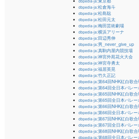
:東京都
dbpedia-ja
:松倉海斗
dbpedia-ja
:松島聡
dbpedia-ja
:松田元太
dbpedia-ja
:梅田芸術劇場
dbpedia-ja
:横浜アリーナ
dbpedia-ja
:田辺秀伸
dbpedia-ja
:男_never_give_up
dbpedia-ja
:真駒内屋内競技場
dbpedia-ja
:神宮外苑花火大会
dbpedia-ja
:神宮寺勇太
dbpedia-ja
:福居英晃
dbpedia-ja
:竹久正記
dbpedia-ja
:第64回NHK紅白歌合
dbpedia-ja
:第64回全日本バレ
dbpedia-ja
:第65回NHK紅白歌合
dbpedia-ja
:第65回全日本バレ
dbpedia-ja
:第66回NHK紅白歌合
dbpedia-ja
:第66回全日本バレ
dbpedia-ja
:第67回NHK紅白歌合
dbpedia-ja
:第67回全日本バレ
dbpedia-ja
:第68回NHK紅白歌合
dbpedia-ja
:第68回全日本バレ
dbpedia-ja