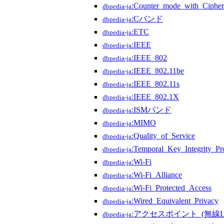
:Counter_mode_with_Cipher-
dbpedia-ja
:Cバンド
dbpedia-ja
:ETC
dbpedia-ja
:IEEE
dbpedia-ja
:IEEE_802
dbpedia-ja
:IEEE_802.11be
dbpedia-ja
:IEEE_802.11s
dbpedia-ja
:IEEE_802.1X
dbpedia-ja
:ISMバンド
dbpedia-ja
:MIMO
dbpedia-ja
:Quality_of_Service
dbpedia-ja
:Temporal_Key_Integrity_Pr
dbpedia-ja
:Wi-Fi
dbpedia-ja
:Wi-Fi_Alliance
dbpedia-ja
:Wi-Fi_Protected_Access
dbpedia-ja
:Wired_Equivalent_Privacy
dbpedia-ja
:アクセスポイント_(無線L
dbpedia-ja