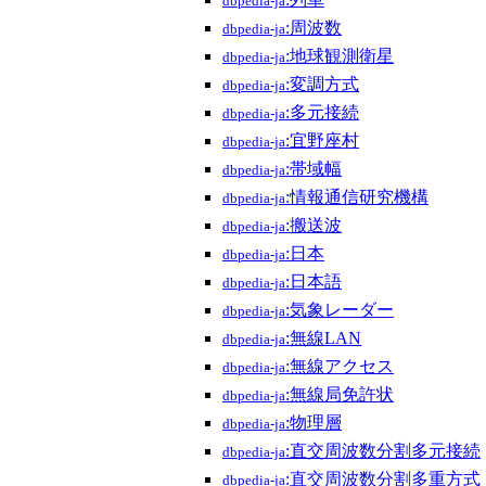
dbpedia-ja
:周波数
dbpedia-ja
:地球観測衛星
dbpedia-ja
:変調方式
dbpedia-ja
:多元接続
dbpedia-ja
:宜野座村
dbpedia-ja
:帯域幅
dbpedia-ja
:情報通信研究機構
dbpedia-ja
:搬送波
dbpedia-ja
:日本
dbpedia-ja
:日本語
dbpedia-ja
:気象レーダー
dbpedia-ja
:無線LAN
dbpedia-ja
:無線アクセス
dbpedia-ja
:無線局免許状
dbpedia-ja
:物理層
dbpedia-ja
:直交周波数分割多元接続
dbpedia-ja
:直交周波数分割多重方式
dbpedia-ja