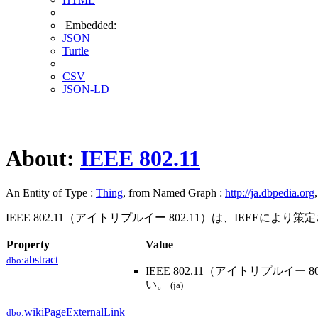
Embedded:
JSON
Turtle
CSV
JSON-LD
About:
IEEE 802.11
An Entity of Type :
Thing
, from Named Graph :
http://ja.dbpedia.org
IEEE 802.11（アイトリプルイー 802.11）は、IE
Property
Value
abstract
dbo:
IEEE 802.11（アイトリプ
い。
(ja)
wikiPageExternalLink
dbo: