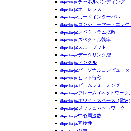
:チャネルボンディング
dbpedia-ja
:オーレンス
dbpedia-ja
:ガードインターバル
dbpedia-ja
:コンシューマー・エレ
dbpedia-ja
:スペクトラム拡散
dbpedia-ja
:スペクトル効率
dbpedia-ja
:スループット
dbpedia-ja
:データリンク層
dbpedia-ja
:ドングル
dbpedia-ja
:パーソナルコンピュータ
dbpedia-ja
:ビット毎秒
dbpedia-ja
:ビームフォーミング
dbpedia-ja
:フレーム_(ネットワーク)
dbpedia-ja
:ホワイトスペース_(電波)
dbpedia-ja
:メッシュネットワーク
dbpedia-ja
:中心周波数
dbpedia-ja
:互換性
dbpedia-ja
:列車