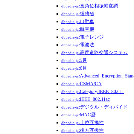
:直角位相振幅変調
dbpedia-ja
:総務省
dbpedia-ja
:自動車
dbpedia-ja
:航空機
dbpedia-ja
:電子レンジ
dbpedia-ja
:電波法
dbpedia-ja
:高度道路交通システム
dbpedia-ja
:5月
dbpedia-ja
:6月
dbpedia-ja
:Advanced_Encryption_Stan
dbpedia-ja
:CSMA/CA
dbpedia-ja
:Category:IEEE_802.11
dbpedia-ja
:IEEE_802.11ac
dbpedia-ja
:デジタル・ディバイド
dbpedia-ja
:MAC層
dbpedia-ja
:上位互換性
dbpedia-ja
:後方互換性
dbpedia-ja