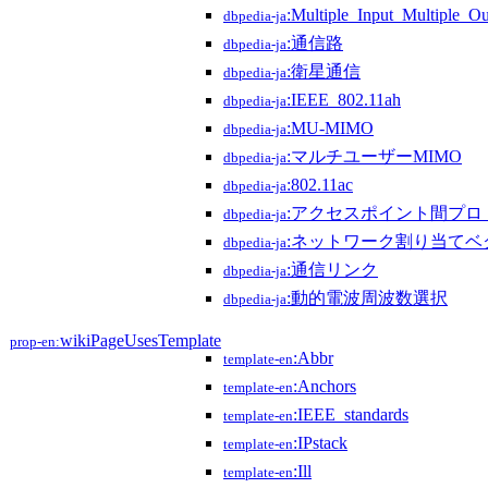
:Multiple_Input_Multiple_Ou
dbpedia-ja
:通信路
dbpedia-ja
:衛星通信
dbpedia-ja
:IEEE_802.11ah
dbpedia-ja
:MU-MIMO
dbpedia-ja
:マルチユーザーMIMO
dbpedia-ja
:802.11ac
dbpedia-ja
:アクセスポイント間プロ
dbpedia-ja
:ネットワーク割り当てベ
dbpedia-ja
:通信リンク
dbpedia-ja
:動的電波周波数選択
dbpedia-ja
wikiPageUsesTemplate
prop-en:
:Abbr
template-en
:Anchors
template-en
:IEEE_standards
template-en
:IPstack
template-en
:Ill
template-en