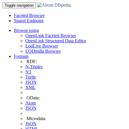
Toggle navigation
Faceted Browser
Sparql Endpoint
Browse using
OpenLink Faceted Browser
OpenLink Structured Data Editor
LodLive Browser
LODmilla Browser
Formats
RDF:
N-Triples
N3
Turtle
JSON
XML
OData:
Atom
JSON
Microdata:
JSON
HTML