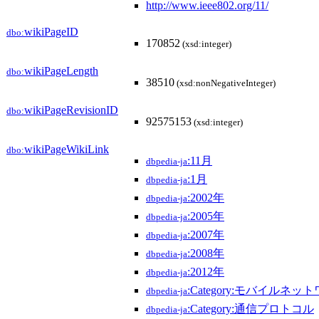
http://www.ieee802.org/11/
wikiPageID
dbo:
170852
(xsd:integer)
wikiPageLength
dbo:
38510
(xsd:nonNegativeInteger)
wikiPageRevisionID
dbo:
92575153
(xsd:integer)
wikiPageWikiLink
dbo:
:11月
dbpedia-ja
:1月
dbpedia-ja
:2002年
dbpedia-ja
:2005年
dbpedia-ja
:2007年
dbpedia-ja
:2008年
dbpedia-ja
:2012年
dbpedia-ja
:Category:モバイルネッ
dbpedia-ja
:Category:通信プロトコル
dbpedia-ja