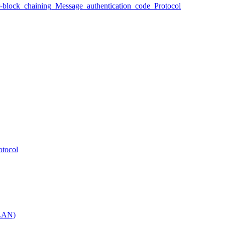
block_chaining_Message_authentication_code_Protocol
otocol
AN)