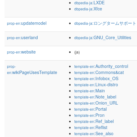
:LXDE
dbpedia-ja
:Xfce
dbpedia-ja
updatemodel
:ロングタームサポート
prop-en:
dbpedia-ja
userland
:GNU_Core_Utilities
prop-en:
dbpedia-ja
website
prop-en:
(ja)
:Authority_control
prop-
template-en
wikiPageUsesTemplate
:Commons&cat
en:
template-en
:Infobox_OS
template-en
:Linux-distro
template-en
:Main
template-en
:Note_label
template-en
:Onion_URL
template-en
:Portal
template-en
:Pron
template-en
:Ref_label
template-en
:Reflist
template-en
:See_also
template-en