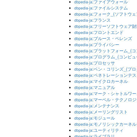
:ファイアウォール
dbpedia-ja
:ファイルシステム
dbpedia-ja
:フォーク_(ソフトウェ
dbpedia-ja
:フランス
dbpedia-ja
:フリーソフトウェア財
dbpedia-ja
:フロントエンド
dbpedia-ja
:ブルース・ペレンズ
dbpedia-ja
:プライバシー
dbpedia-ja
:プラットフォーム_(
dbpedia-ja
:プログラム_(コンピュ
dbpedia-ja
:プロセッサ
dbpedia-ja
:ベン・コリンズ_(プロ
dbpedia-ja
:ペネトレーションテス
dbpedia-ja
:マイクロカーネル
dbpedia-ja
:マニュアル
dbpedia-ja
:マーク・シャトルワー
dbpedia-ja
:マーベル・テクノロ
dbpedia-ja
:メンテナンス
dbpedia-ja
:メーリングリスト
dbpedia-ja
:モジュール
dbpedia-ja
:モノリシックカーネル
dbpedia-ja
:ユーティリティ
dbpedia-ja
:ライブラリ
dbpedia-ja