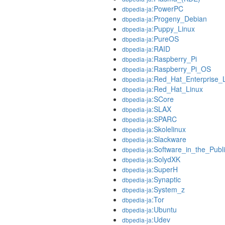
:PowerPC
dbpedia-ja
:Progeny_Debian
dbpedia-ja
:Puppy_Linux
dbpedia-ja
:PureOS
dbpedia-ja
:RAID
dbpedia-ja
:Raspberry_Pi
dbpedia-ja
:Raspberry_Pi_OS
dbpedia-ja
:Red_Hat_Enterprise_
dbpedia-ja
:Red_Hat_Linux
dbpedia-ja
:SCore
dbpedia-ja
:SLAX
dbpedia-ja
:SPARC
dbpedia-ja
:Skolelinux
dbpedia-ja
:Slackware
dbpedia-ja
:Software_in_the_Publi
dbpedia-ja
:SolydXK
dbpedia-ja
:SuperH
dbpedia-ja
:Synaptic
dbpedia-ja
:System_z
dbpedia-ja
:Tor
dbpedia-ja
:Ubuntu
dbpedia-ja
:Udev
dbpedia-ja