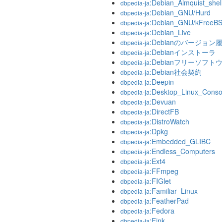
:Debian_Almquist_shel
dbpedia-ja
:Debian_GNU/Hurd
dbpedia-ja
:Debian_GNU/kFreeB
dbpedia-ja
:Debian_Live
dbpedia-ja
:Debianのバージョン
dbpedia-ja
:Debianインストーラ
dbpedia-ja
:Debianフリーソフ
dbpedia-ja
:Debian社会契約
dbpedia-ja
:Deepin
dbpedia-ja
:Desktop_Linux_Conso
dbpedia-ja
:Devuan
dbpedia-ja
:DirectFB
dbpedia-ja
:DistroWatch
dbpedia-ja
:Dpkg
dbpedia-ja
:Embedded_GLIBC
dbpedia-ja
:Endless_Computers
dbpedia-ja
:Ext4
dbpedia-ja
:FFmpeg
dbpedia-ja
:FIGlet
dbpedia-ja
:Familiar_Linux
dbpedia-ja
:FeatherPad
dbpedia-ja
:Fedora
dbpedia-ja
:Fink
dbpedia-ja