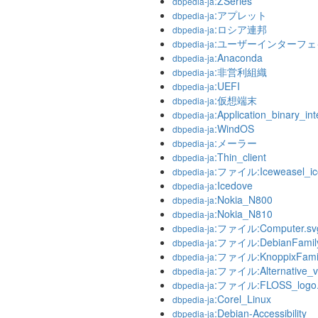
:ZSeries
dbpedia-ja
:アプレット
dbpedia-ja
:ロシア連邦
dbpedia-ja
:ユーザーインターフェ
dbpedia-ja
:Anaconda
dbpedia-ja
:非営利組織
dbpedia-ja
:UEFI
dbpedia-ja
:仮想端末
dbpedia-ja
:Application_binary_int
dbpedia-ja
:WindOS
dbpedia-ja
:メーラー
dbpedia-ja
:Thin_client
dbpedia-ja
:ファイル:Iceweasel_ic
dbpedia-ja
:Icedove
dbpedia-ja
:Nokia_N800
dbpedia-ja
:Nokia_N810
dbpedia-ja
:ファイル:Computer.sv
dbpedia-ja
:ファイル:DebianFamily
dbpedia-ja
:ファイル:KnoppixFamil
dbpedia-ja
:ファイル:Alternative_vi
dbpedia-ja
:ファイル:FLOSS_logo
dbpedia-ja
:Corel_Linux
dbpedia-ja
:Debian-Accessibility
dbpedia-ja