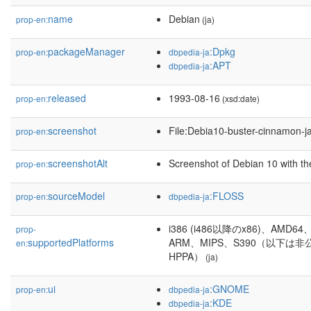
name
Debian
prop-en:
(ja)
packageManager
:Dpkg
prop-en:
dbpedia-ja
:APT
dbpedia-ja
released
1993-08-16
prop-en:
(xsd:date)
screenshot
File:Debia10-buster-cinnamon-j
prop-en:
screenshotAlt
Screenshot of Debian 10 with 
prop-en:
sourceModel
:FLOSS
prop-en:
dbpedia-ja
i386 (i486以降のx86)、AMD
prop-
supportedPlatforms
ARM、MIPS、S390（以下は非公式: I
en:
HPPA）
(ja)
ui
:GNOME
prop-en:
dbpedia-ja
:KDE
dbpedia-ja