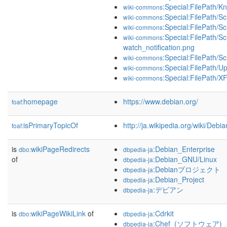
:Special:FilePath/
wiki-commons
:Special:FilePath/S
wiki-commons
:Special:FilePath/S
wiki-commons
:Special:FilePath/S
wiki-commons
watch_notification.png
:Special:FilePath/
wiki-commons
:Special:FilePath/Up
wiki-commons
:Special:FilePath/
wiki-commons
homepage
https://www.debian.org/
foaf:
isPrimaryTopicOf
http://ja.wikipedia.org/wiki/Debia
foaf:
is
wikiPageRedirects
:Debian_Enterprise
dbo:
dbpedia-ja
of
:Debian_GNU/Linux
dbpedia-ja
:Debianプロジェクト
dbpedia-ja
:Debian_Project
dbpedia-ja
:デビアン
dbpedia-ja
is
wikiPageWikiLink
of
:Cdrkit
dbo:
dbpedia-ja
:Chef_(ソフトウェア)
dbpedia-ja