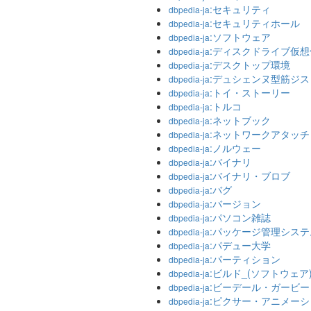
:セキュリティ
dbpedia-ja
:セキュリティホール
dbpedia-ja
:ソフトウェア
dbpedia-ja
:ディスクドライブ仮
dbpedia-ja
:デスクトップ環境
dbpedia-ja
:デュシェンヌ型筋ジ
dbpedia-ja
:トイ・ストーリー
dbpedia-ja
:トルコ
dbpedia-ja
:ネットブック
dbpedia-ja
:ネットワークアタッ
dbpedia-ja
:ノルウェー
dbpedia-ja
:バイナリ
dbpedia-ja
:バイナリ・ブロブ
dbpedia-ja
:バグ
dbpedia-ja
:バージョン
dbpedia-ja
:パソコン雑誌
dbpedia-ja
:パッケージ管理システ
dbpedia-ja
:パデュー大学
dbpedia-ja
:パーティション
dbpedia-ja
:ビルド_(ソフトウェア
dbpedia-ja
:ビーデール・ガービー
dbpedia-ja
:ピクサー・アニメー
dbpedia-ja