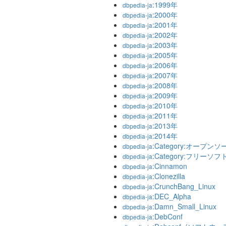
:1999年
dbpedia-ja
:2000年
dbpedia-ja
:2001年
dbpedia-ja
:2002年
dbpedia-ja
:2003年
dbpedia-ja
:2005年
dbpedia-ja
:2006年
dbpedia-ja
:2007年
dbpedia-ja
:2008年
dbpedia-ja
:2009年
dbpedia-ja
:2010年
dbpedia-ja
:2011年
dbpedia-ja
:2013年
dbpedia-ja
:2014年
dbpedia-ja
:Category:オープ
dbpedia-ja
:Category:フリー
dbpedia-ja
:Cinnamon
dbpedia-ja
:Clonezilla
dbpedia-ja
:CrunchBang_Linux
dbpedia-ja
:DEC_Alpha
dbpedia-ja
:Damn_Small_Linux
dbpedia-ja
:DebConf
dbpedia-ja