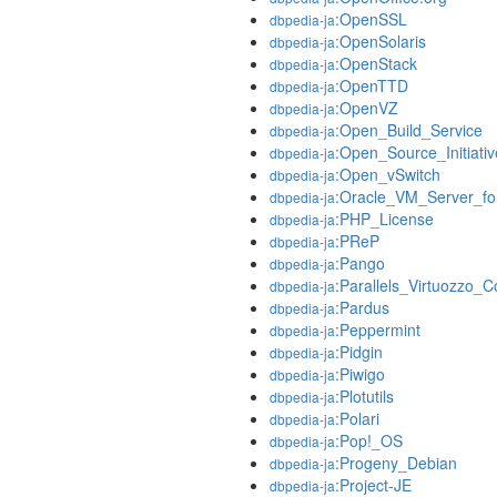
:OpenSSL
dbpedia-ja
:OpenSolaris
dbpedia-ja
:OpenStack
dbpedia-ja
:OpenTTD
dbpedia-ja
:OpenVZ
dbpedia-ja
:Open_Build_Service
dbpedia-ja
:Open_Source_Initiativ
dbpedia-ja
:Open_vSwitch
dbpedia-ja
:Oracle_VM_Server_f
dbpedia-ja
:PHP_License
dbpedia-ja
:PReP
dbpedia-ja
:Pango
dbpedia-ja
:Parallels_Virtuozzo_C
dbpedia-ja
:Pardus
dbpedia-ja
:Peppermint
dbpedia-ja
:Pidgin
dbpedia-ja
:Piwigo
dbpedia-ja
:Plotutils
dbpedia-ja
:Polari
dbpedia-ja
:Pop!_OS
dbpedia-ja
:Progeny_Debian
dbpedia-ja
:Project-JE
dbpedia-ja