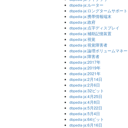
:ルーター
dbpedia-ja
:ロングタームサポート
dbpedia-ja
:携帯情報端末
dbpedia-ja
:政府
dbpedia-ja
:点字ディスプレイ
dbpedia-ja
:補助記憶装置
dbpedia-ja
:視覚
dbpedia-ja
:視覚障害者
dbpedia-ja
:論理ボリュームマネー
dbpedia-ja
:障害者
dbpedia-ja
:2017年
dbpedia-ja
:2019年
dbpedia-ja
:2021年
dbpedia-ja
:2月14日
dbpedia-ja
:2月6日
dbpedia-ja
:32ビット
dbpedia-ja
:4月25日
dbpedia-ja
:4月8日
dbpedia-ja
:5月22日
dbpedia-ja
:5月4日
dbpedia-ja
:64ビット
dbpedia-ja
:6月16日
dbpedia-ja