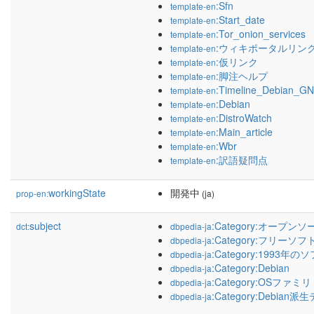
:Sfn
template-en
:Start_date
template-en
:Tor_onion_services
template-en
:ウィキポータルリン
template-en
:仮リンク
template-en
:脚注ヘルプ
template-en
:Timeline_Debian_GN
template-en
:Debian
template-en
:DistroWatch
template-en
:Main_article
template-en
:Wbr
template-en
:訳語疑問点
template-en
workingState
開発中
prop-en:
(ja)
subject
:Category:オープ
dct:
dbpedia-ja
:Category:フリー
dbpedia-ja
:Category:1993年
dbpedia-ja
:Category:Debian
dbpedia-ja
:Category:OSファミリ
dbpedia-ja
:Category:Debi
dbpedia-ja