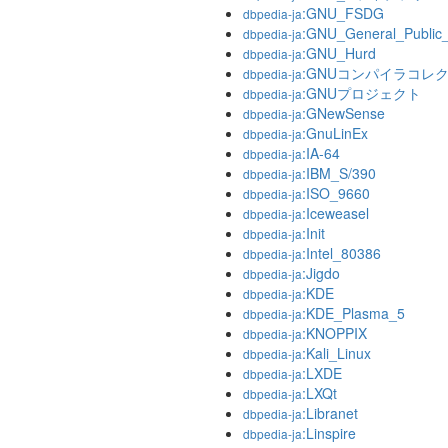
:GNU_FSDG
dbpedia-ja
:GNU_General_Public_
dbpedia-ja
:GNU_Hurd
dbpedia-ja
:GNUコンパイラコレ
dbpedia-ja
:GNUプロジェクト
dbpedia-ja
:GNewSense
dbpedia-ja
:GnuLinEx
dbpedia-ja
:IA-64
dbpedia-ja
:IBM_S/390
dbpedia-ja
:ISO_9660
dbpedia-ja
:Iceweasel
dbpedia-ja
:Init
dbpedia-ja
:Intel_80386
dbpedia-ja
:Jigdo
dbpedia-ja
:KDE
dbpedia-ja
:KDE_Plasma_5
dbpedia-ja
:KNOPPIX
dbpedia-ja
:Kali_Linux
dbpedia-ja
:LXDE
dbpedia-ja
:LXQt
dbpedia-ja
:Libranet
dbpedia-ja
:Linspire
dbpedia-ja