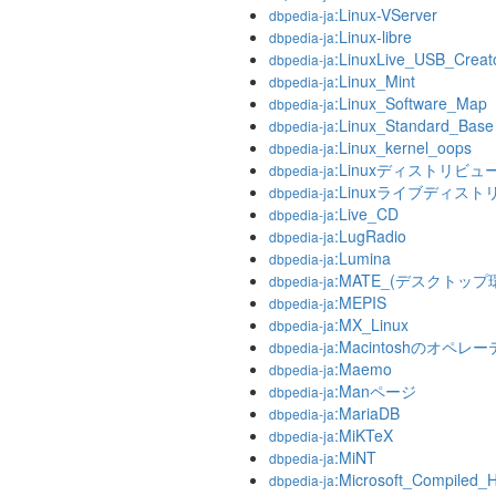
:Linux-VServer
dbpedia-ja
:Linux-libre
dbpedia-ja
:LinuxLive_USB_Creat
dbpedia-ja
:Linux_Mint
dbpedia-ja
:Linux_Software_Map
dbpedia-ja
:Linux_Standard_Base
dbpedia-ja
:Linux_kernel_oops
dbpedia-ja
:Linuxディストリビ
dbpedia-ja
:Linuxライブディス
dbpedia-ja
:Live_CD
dbpedia-ja
:LugRadio
dbpedia-ja
:Lumina
dbpedia-ja
:MATE_(デスクトップ
dbpedia-ja
:MEPIS
dbpedia-ja
:MX_Linux
dbpedia-ja
:Macintoshのオペ
dbpedia-ja
:Maemo
dbpedia-ja
:Manページ
dbpedia-ja
:MariaDB
dbpedia-ja
:MiKTeX
dbpedia-ja
:MiNT
dbpedia-ja
:Microsoft_Compiled
dbpedia-ja