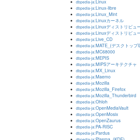
:Linux
dbpedia-ja
:Linux-libre
dbpedia-ja
:Linux_Mint
dbpedia-ja
:Linuxカーネル
dbpedia-ja
:Linuxディストリビ
dbpedia-ja
:Linuxディストリビ
dbpedia-ja
:Live_CD
dbpedia-ja
:MATE_(デスクトップ
dbpedia-ja
:MC68000
dbpedia-ja
:MEPIS
dbpedia-ja
:MIPSアーキテクチャ
dbpedia-ja
:MX_Linux
dbpedia-ja
:Maemo
dbpedia-ja
:Mozilla
dbpedia-ja
:Mozilla_Firefox
dbpedia-ja
:Mozilla_Thunderbird
dbpedia-ja
:Ohloh
dbpedia-ja
:OpenMediaVault
dbpedia-ja
:OpenMosix
dbpedia-ja
:OpenZaurus
dbpedia-ja
:PA-RISC
dbpedia-ja
:Pardus
dbpedia-ja
:Plasma_(KDE)
dbpedia-ja