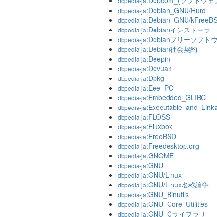
:Debconf_(ソフトウ
dbpedia-ja
:Debian_GNU/Hurd
dbpedia-ja
:Debian_GNU/kFreeB
dbpedia-ja
:Debianインストーラ
dbpedia-ja
:Debianフリーソフ
dbpedia-ja
:Debian社会契約
dbpedia-ja
:Deepin
dbpedia-ja
:Devuan
dbpedia-ja
:Dpkg
dbpedia-ja
:Eee_PC
dbpedia-ja
:Embedded_GLIBC
dbpedia-ja
:Executable_and_Link
dbpedia-ja
:FLOSS
dbpedia-ja
:Fluxbox
dbpedia-ja
:FreeBSD
dbpedia-ja
:Freedesktop.org
dbpedia-ja
:GNOME
dbpedia-ja
:GNU
dbpedia-ja
:GNU/Linux
dbpedia-ja
:GNU/Linux名称論争
dbpedia-ja
:GNU_Binutils
dbpedia-ja
:GNU_Core_Utilities
dbpedia-ja
:GNU_Cライブラリ
dbpedia-ja