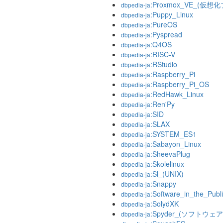
:Proxmox_VE_(仮
dbpedia-ja
:Puppy_Linux
dbpedia-ja
:PureOS
dbpedia-ja
:Pyspread
dbpedia-ja
:Q4OS
dbpedia-ja
:RISC-V
dbpedia-ja
:RStudio
dbpedia-ja
:Raspberry_Pi
dbpedia-ja
:Raspberry_Pi_OS
dbpedia-ja
:RedHawk_Linux
dbpedia-ja
:Ren'Py
dbpedia-ja
:SID
dbpedia-ja
:SLAX
dbpedia-ja
:SYSTEM_ES1
dbpedia-ja
:Sabayon_Linux
dbpedia-ja
:SheevaPlug
dbpedia-ja
:Skolelinux
dbpedia-ja
:Sl_(UNIX)
dbpedia-ja
:Snappy
dbpedia-ja
:Software_in_the_Publi
dbpedia-ja
:SolydXK
dbpedia-ja
:Spyder_(ソフトウェア
dbpedia-ja