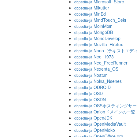
:Microsoft_Store
dbpedia-ja
:Mikutter
dbpedia-ja
:MinEd
dbpedia-ja
:MindTouch_Deki
dbpedia-ja
:MoinMoin
dbpedia-ja
:MongoDB
dbpedia-ja
:MonoDevelop
dbpedia-ja
:Mozilla_Firefox
dbpedia-ja
:Nano_(テキストエデ
dbpedia-ja
:Neo_1973
dbpedia-ja
:Neo_FreeRunner
dbpedia-ja
:Nexenta_OS
dbpedia-ja
:Noatun
dbpedia-ja
:Nokia_Nseries
dbpedia-ja
:ODROID
dbpedia-ja
:OSD
dbpedia-ja
:OSDN
dbpedia-ja
:OSSホスティングサ
dbpedia-ja
:Onionドメインの一覧
dbpedia-ja
:OpenJDK
dbpedia-ja
:OpenMediaVault
dbpedia-ja
:OpenMoko
dbpedia-ja
:OpenOffice.org
dbpedia-ja