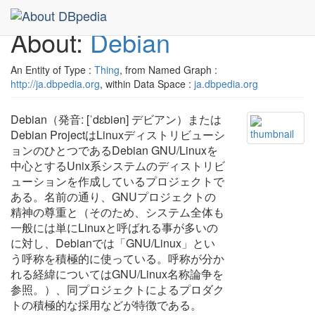
About:
Debian
An Entity of Type :
Thing
, from Named Graph :
http://ja.dbpedia.org
, within Data Space :
ja.dbpedia.org
Debian（発音: [ˈdɛbiən] デビアン）または
Debian ProjectはLinuxディストリビューシ
ョンのひとつであるDebian GNU/Linuxを
中心とするUnix系システムのディストリビ
ューションを作成しているプロジェクトで
ある。名前の通り、GNUプロジェクトの
精神の尊重と（そのため、システム全体も
一般には単にLinuxと呼ばれる事が多いの
に対し、Debianでは「GNU/Linux」とい
う呼称を積極的に使っている。呼称が分か
れる経緯についてはGNU/Linux名称論争を
参照。）、同プロジェクトによるプロダク
トの積極的な採用などが特徴である。