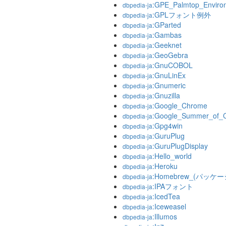
:GPE_Palmtop_Enviro
dbpedia-ja
:GPLフォント例外
dbpedia-ja
:GParted
dbpedia-ja
:Gambas
dbpedia-ja
:Geeknet
dbpedia-ja
:GeoGebra
dbpedia-ja
:GnuCOBOL
dbpedia-ja
:GnuLinEx
dbpedia-ja
:Gnumeric
dbpedia-ja
:Gnuzilla
dbpedia-ja
:Google_Chrome
dbpedia-ja
:Google_Summer_of_
dbpedia-ja
:Gpg4win
dbpedia-ja
:GuruPlug
dbpedia-ja
:GuruPlugDisplay
dbpedia-ja
:Hello_world
dbpedia-ja
:Heroku
dbpedia-ja
:Homebrew_(パッ
dbpedia-ja
:IPAフォント
dbpedia-ja
:IcedTea
dbpedia-ja
:Iceweasel
dbpedia-ja
:Illumos
dbpedia-ja