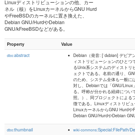
Linuxディストリビューションの他、カー
ネル（核）をLinuxカーネルからGNU Hurd
やFreeBSDのカーネルに置き換えた、
Debian GNU/HurdやDebian
GNU/kFreeBSDなどがある。
Property
Value
abstract
Debian（発音: [ˈdɛbiən] デビア
dbo:
ィストリビューションのひとつであるD
るUnix系システムのディスト
ェクトである。名前の通り、GN
のため、システム全体も一般には
対し、Debianでは「GNU/Li
る。呼称が分かれる経緯については
照。）、同プロジェクトによる
徴である。Linuxディストリ
LinuxカーネルからGNU Hur
Debian GNU/HurdやDebian 
thumbnail
:Special:FilePath/
dbo:
wiki-commons