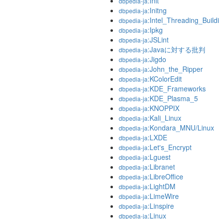
:Init
dbpedia-ja
:Initng
dbpedia-ja
:Intel_Threading_Build
dbpedia-ja
:Ipkg
dbpedia-ja
:JSLint
dbpedia-ja
:Javaに対する批判
dbpedia-ja
:Jigdo
dbpedia-ja
:John_the_Ripper
dbpedia-ja
:KColorEdit
dbpedia-ja
:KDE_Frameworks
dbpedia-ja
:KDE_Plasma_5
dbpedia-ja
:KNOPPIX
dbpedia-ja
:Kali_Linux
dbpedia-ja
:Kondara_MNU/Linux
dbpedia-ja
:LXDE
dbpedia-ja
:Let's_Encrypt
dbpedia-ja
:Lguest
dbpedia-ja
:Libranet
dbpedia-ja
:LibreOffice
dbpedia-ja
:LightDM
dbpedia-ja
:LimeWire
dbpedia-ja
:Linspire
dbpedia-ja
:Linux
dbpedia-ja