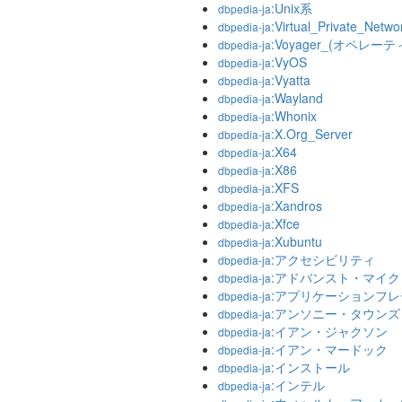
:Unix系
dbpedia-ja
:Virtual_Private_Netwo
dbpedia-ja
:Voyager_(オペレ
dbpedia-ja
:VyOS
dbpedia-ja
:Vyatta
dbpedia-ja
:Wayland
dbpedia-ja
:Whonix
dbpedia-ja
:X.Org_Server
dbpedia-ja
:X64
dbpedia-ja
:X86
dbpedia-ja
:XFS
dbpedia-ja
:Xandros
dbpedia-ja
:Xfce
dbpedia-ja
:Xubuntu
dbpedia-ja
:アクセシビリティ
dbpedia-ja
:アドバンスト・マイ
dbpedia-ja
:アプリケーションフ
dbpedia-ja
:アンソニー・タウンズ
dbpedia-ja
:イアン・ジャクソン
dbpedia-ja
:イアン・マードック
dbpedia-ja
:インストール
dbpedia-ja
:インテル
dbpedia-ja