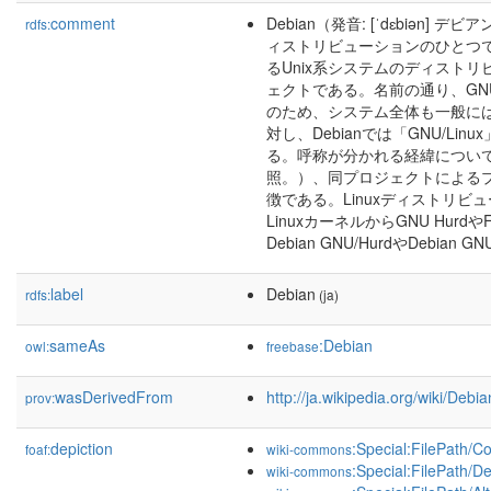
comment
Debian（発音: [ˈdɛbiən] デビア
rdfs:
ィストリビューションのひとつであるD
るUnix系システムのディスト
ェクトである。名前の通り、GN
のため、システム全体も一般には
対し、Debianでは「GNU/Li
る。呼称が分かれる経緯については
照。）、同プロジェクトによる
徴である。Linuxディストリ
LinuxカーネルからGNU Hur
Debian GNU/HurdやDebian 
label
Debian
rdfs:
(ja)
sameAs
:Debian
owl:
freebase
wasDerivedFrom
http://ja.wikipedia.org/wiki/De
prov:
depiction
:Special:FilePath/C
foaf:
wiki-commons
:Special:FilePath/
wiki-commons