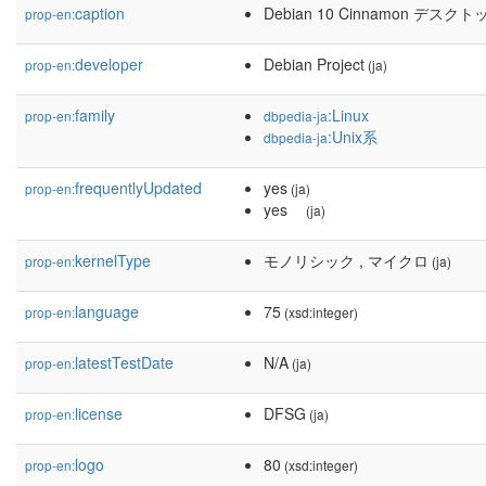
caption
Debian 10 Cinnamon デスクト
prop-en:
developer
Debian Project
prop-en:
(ja)
family
:Linux
prop-en:
dbpedia-ja
:Unix系
dbpedia-ja
frequentlyUpdated
yes
prop-en:
(ja)
yes
(ja)
kernelType
モノリシック , マイクロ
prop-en:
(ja)
language
75
prop-en:
(xsd:integer)
latestTestDate
N/A
prop-en:
(ja)
license
DFSG
prop-en:
(ja)
logo
80
prop-en:
(xsd:integer)