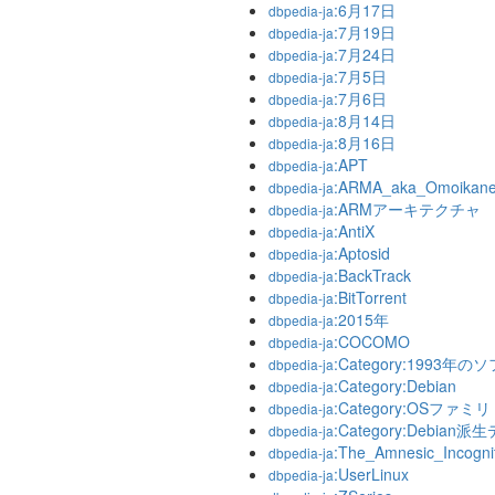
:6月17日
dbpedia-ja
:7月19日
dbpedia-ja
:7月24日
dbpedia-ja
:7月5日
dbpedia-ja
:7月6日
dbpedia-ja
:8月14日
dbpedia-ja
:8月16日
dbpedia-ja
:APT
dbpedia-ja
:ARMA_aka_Omoikane
dbpedia-ja
:ARMアーキテクチャ
dbpedia-ja
:AntiX
dbpedia-ja
:Aptosid
dbpedia-ja
:BackTrack
dbpedia-ja
:BitTorrent
dbpedia-ja
:2015年
dbpedia-ja
:COCOMO
dbpedia-ja
:Category:1993年
dbpedia-ja
:Category:Debian
dbpedia-ja
:Category:OSファミリ
dbpedia-ja
:Category:Debi
dbpedia-ja
:The_Amnesic_Incogni
dbpedia-ja
:UserLinux
dbpedia-ja