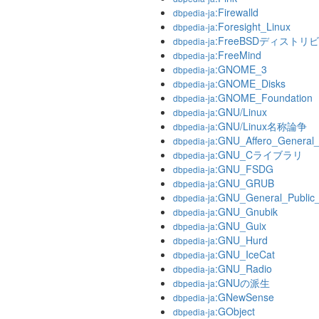
:Firewalld
dbpedia-ja
:Foresight_Linux
dbpedia-ja
:FreeBSDディスト
dbpedia-ja
:FreeMind
dbpedia-ja
:GNOME_3
dbpedia-ja
:GNOME_Disks
dbpedia-ja
:GNOME_Foundation
dbpedia-ja
:GNU/Linux
dbpedia-ja
:GNU/Linux名称論争
dbpedia-ja
:GNU_Affero_General_
dbpedia-ja
:GNU_Cライブラリ
dbpedia-ja
:GNU_FSDG
dbpedia-ja
:GNU_GRUB
dbpedia-ja
:GNU_General_Public_
dbpedia-ja
:GNU_Gnubik
dbpedia-ja
:GNU_Guix
dbpedia-ja
:GNU_Hurd
dbpedia-ja
:GNU_IceCat
dbpedia-ja
:GNU_Radio
dbpedia-ja
:GNUの派生
dbpedia-ja
:GNewSense
dbpedia-ja
:GObject
dbpedia-ja