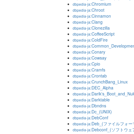
:Chromium
dbpedia-ja
:Chroot
dbpedia-ja
:Cinnamon
dbpedia-ja
:Clang
dbpedia-ja
:Clonezilla
dbpedia-ja
:CoffeeScript
dbpedia-ja
:ColdFire
dbpedia-ja
:Common_Development
dbpedia-ja
:Conary
dbpedia-ja
:Cowsay
dbpedia-ja
:Cpio
dbpedia-ja
:Cramfs
dbpedia-ja
:Crontab
dbpedia-ja
:CrunchBang_Linux
dbpedia-ja
:DEC_Alpha
dbpedia-ja
:Darik's_Boot_and_Nu
dbpedia-ja
:Darktable
dbpedia-ja
:Dbndns
dbpedia-ja
:Dc_(UNIX)
dbpedia-ja
:DebConf
dbpedia-ja
:Deb_(ファイルフォー
dbpedia-ja
:Debconf_(ソフトウ
dbpedia-ja