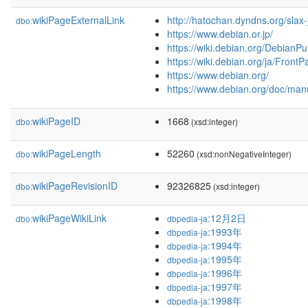
wikiPageExternalLink
http://hatochan.dyndns.org/slax
dbo:
https://www.debian.or.jp/
https://wiki.debian.org/DebianP
https://wiki.debian.org/ja/Front
https://www.debian.org/
https://www.debian.org/doc/manu
wikiPageID
1668
dbo:
(xsd:integer)
wikiPageLength
52260
dbo:
(xsd:nonNegativeInteger)
wikiPageRevisionID
92326825
dbo:
(xsd:integer)
wikiPageWikiLink
:12月2日
dbo:
dbpedia-ja
:1993年
dbpedia-ja
:1994年
dbpedia-ja
:1995年
dbpedia-ja
:1996年
dbpedia-ja
:1997年
dbpedia-ja
:1998年
dbpedia-ja