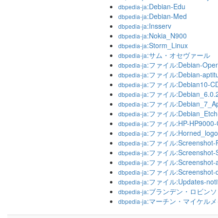
:Debian-Edu
dbpedia-ja
:Debian-Med
dbpedia-ja
:Insserv
dbpedia-ja
:Nokia_N900
dbpedia-ja
:Storm_Linux
dbpedia-ja
:サム・オセヴァール
dbpedia-ja
:ファイル:Debian-Open
dbpedia-ja
:ファイル:Debian-aptit
dbpedia-ja
:ファイル:Debian10-CD
dbpedia-ja
:ファイル:Debian_6.0.2
dbpedia-ja
:ファイル:Debian_7_Apti
dbpedia-ja
:ファイル:Debian_Etch-
dbpedia-ja
:ファイル:HP-HP9000-C1
dbpedia-ja
:ファイル:Horned_logo
dbpedia-ja
:ファイル:Screenshot-Pa
dbpedia-ja
:ファイル:Screenshot-Sy
dbpedia-ja
:ファイル:Screenshot-apt
dbpedia-ja
:ファイル:Screenshot-d
dbpedia-ja
:ファイル:Updates-notifi
dbpedia-ja
:ブランデン・ロビンソ
dbpedia-ja
:マーチン・マイケル
dbpedia-ja